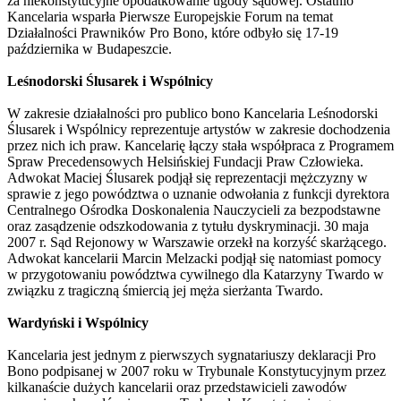
za niekonstytucyjne opodatkowanie ugody sądowej. Ostatnio
Kancelaria wsparła Pierwsze Europejskie Forum na temat
Działalności Prawników Pro Bono, które odbyło się 17-19
października w Budapeszcie.
Leśnodorski Ślusarek i Wspólnicy
W zakresie działalności pro publico bono Kancelaria Leśnodorski
Ślusarek i Wspólnicy reprezentuje artystów w zakresie dochodzenia
przez nich ich praw. Kancelarię łączy stała współpraca z Programem
Spraw Precedensowych Helsińskiej Fundacji Praw Człowieka.
Adwokat Maciej Ślusarek podjął się reprezentacji mężczyzny w
sprawie z jego powództwa o uznanie odwołania z funkcji dyrektora
Centralnego Ośrodka Doskonalenia Nauczycieli za bezpodstawne
oraz zasądzenie odszkodowania z tytułu dyskryminacji. 30 maja
2007 r. Sąd Rejonowy w Warszawie orzekł na korzyść skarżącego.
Adwokat kancelarii Marcin Melzacki podjął się natomiast pomocy
w przygotowaniu powództwa cywilnego dla Katarzyny Twardo w
związku z tragiczną śmiercią jej męża sierżanta Twardo.
Wardyński i Wspólnicy
Kancelaria jest jednym z pierwszych sygnatariuszy deklaracji Pro
Bono podpisanej w 2007 roku w Trybunale Konstytucyjnym przez
kilkanaście dużych kancelarii oraz przedstawicieli zawodów