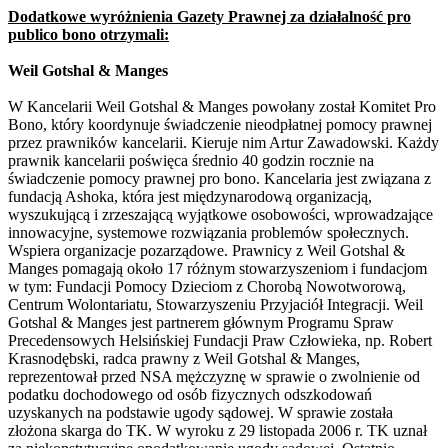
Dodatkowe wyróżnienia Gazety Prawnej za działalność pro
publico bono otrzymali:
Weil Gotshal & Manges
W Kancelarii Weil Gotshal & Manges powołany został Komitet Pro
Bono, który koordynuje świadczenie nieodpłatnej pomocy prawnej
przez prawników kancelarii. Kieruje nim Artur Zawadowski. Każdy
prawnik kancelarii poświęca średnio 40 godzin rocznie na
świadczenie pomocy prawnej pro bono. Kancelaria jest związana z
fundacją Ashoka, która jest międzynarodową organizacją,
wyszukującą i zrzeszającą wyjątkowe osobowości, wprowadzające
innowacyjne, systemowe rozwiązania problemów społecznych.
Wspiera organizacje pozarządowe. Prawnicy z Weil Gotshal &
Manges pomagają około 17 różnym stowarzyszeniom i fundacjom
w tym: Fundacji Pomocy Dzieciom z Chorobą Nowotworową,
Centrum Wolontariatu, Stowarzyszeniu Przyjaciół Integracji. Weil
Gotshal & Manges jest partnerem głównym Programu Spraw
Precedensowych Helsińskiej Fundacji Praw Człowieka, np. Robert
Krasnodębski, radca prawny z Weil Gotshal & Manges,
reprezentował przed NSA mężczyznę w sprawie o zwolnienie od
podatku dochodowego od osób fizycznych odszkodowań
uzyskanych na podstawie ugody sądowej. W sprawie została
złożona skarga do TK. W wyroku z 29 listopada 2006 r. TK uznał