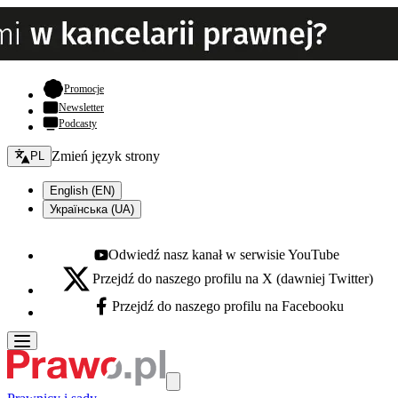
- otwiera się w nowej karcie
Promocje
Newsletter
Podcasty
Zmień język - bieżący:
Zmień język strony
PL
English (EN)
Українська (UA)
Odwiedź nasz kanał w serwisie YouTube
Youtube - otwiera się w nowej karcie
Przejdź do naszego profilu na X (dawniej Twitter)
X - otwiera się w nowej karcie
Przejdź do naszego profilu na Facebooku
Facebook - otwiera się w nowej karcie