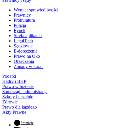
Prawnicy i sądy
Wymiar sprawiedliwości
Prawnicy
Prokuratura
Policja
Rynek
Strefa aplikanta
LegalTech
Sędziowie
E-doręczenia
Prawo na Oko
Orzeczenia
Zmiany w k.p.c.
Podatki
Kadry i BHP
Prawo w biznesie
Samorząd i administracja
Szkoły i uczelnie
Zdrowie
Prawo dla każdego
Akty Prawne
- otwiera się w nowej karcie
Promocje