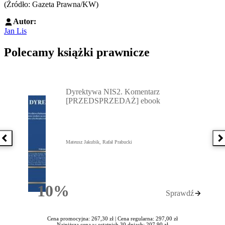
(Źródło: Gazeta Prawna/KW)
Autor:
Jan Lis
Polecamy książki prawnicze
Przejdź do: Dyrektywa NIS2. Komentarz [PRZEDSPRZEDAŻ] ebook,
Dyrektywa NIS2. Komentarz
[PRZEDSPRZEDAŻ] ebook
Poprzednia książka
N
Mateusz Jakubik, Rafał Prabucki
10%
Sprawdź
Rabatu
Cena promocyjna: 267,30 zł |
Cena regularna: 297,00 zł
Najniższa cena w ostatnich 30 dniach: 207,90 zł