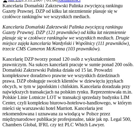
Kancelaria Domański Zakrzewski Palinka zwycięzcą rankingu
Gazety Prawnej. DZP od kilku lat niezmiennie plasuje się w
czołówce rankingów we wszystkich mediach.
Kancelaria Domański Zakrzewski Palinka zwycięzcą rankingu
Gazety Prawnej. DZP (121 prawników) od kilku lat niezmiennie
plasuje się w czołówce rankingów we wszystkich mediach. Drugie
miejsce zajęła kancelaria Wardyński i Wspólnicy (111 prawników),
trzecie CMS Cameron McKenna (103 prawników).
Kancelarię DZP tworzy ponad 120 osób z wykształceniem
prawniczym. Na sukces kancelarii pracuje w sumie ponad 200 osób.
Domański Zakrzewski Palinka działa od 15 lat. Prowadzi
kompleksowe doradztwo prawne we wszystkich dziedzinach
prawa. DZP obsługuje swoich klientów w dziewięciu językach
obcych, w tym w japońskim i chińskim. Kancelaria doradzała przy
największych transakcjach na polskim rynku. Reprezentowała m.in.
Polskie Linie Lotnicze LOT w transakcji sprzedaży budynku LIM
Center, czyli kompleksu biurowo-hotelowo-handlowego, w którym
mieści się warszawski hotel Marriott. Kancelaria jest
rekomendowana i uznawana za wiodącą w Polsce przez
międzynarodowe publikacje profesjonalne, takie jak np. Legal 500,
Chambers Global, IFRL czy też PLC Which Lawyer.