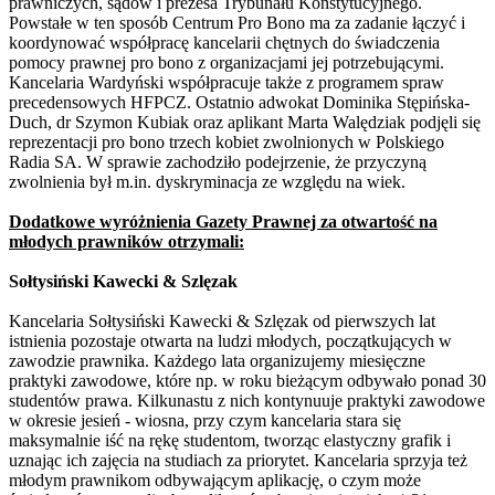
prawniczych, sądów i prezesa Trybunału Konstytucyjnego.
Powstałe w ten sposób Centrum Pro Bono ma za zadanie łączyć i
koordynować współpracę kancelarii chętnych do świadczenia
pomocy prawnej pro bono z organizacjami jej potrzebującymi.
Kancelaria Wardyński współpracuje także z programem spraw
precedensowych HFPCZ. Ostatnio adwokat Dominika Stępińska-
Duch, dr Szymon Kubiak oraz aplikant Marta Walędziak podjęli się
reprezentacji pro bono trzech kobiet zwolnionych w Polskiego
Radia SA. W sprawie zachodziło podejrzenie, że przyczyną
zwolnienia był m.in. dyskryminacja ze względu na wiek.
Dodatkowe wyróżnienia Gazety Prawnej za otwartość na
młodych prawników otrzymali:
Sołtysiński Kawecki & Szlęzak
Kancelaria Sołtysiński Kawecki & Szlęzak od pierwszych lat
istnienia pozostaje otwarta na ludzi młodych, początkujących w
zawodzie prawnika. Każdego lata organizujemy miesięczne
praktyki zawodowe, które np. w roku bieżącym odbywało ponad 30
studentów prawa. Kilkunastu z nich kontynuuje praktyki zawodowe
w okresie jesień - wiosna, przy czym kancelaria stara się
maksymalnie iść na rękę studentom, tworząc elastyczny grafik i
uznając ich zajęcia na studiach za priorytet. Kancelaria sprzyja też
młodym prawnikom odbywającym aplikację, o czym może