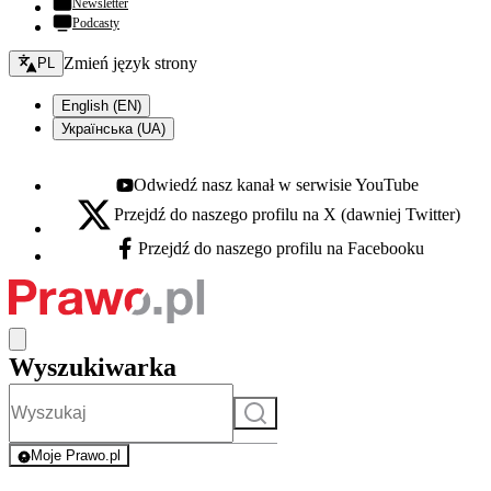
Newsletter
Podcasty
Zmień język - bieżący:
Zmień język strony
PL
English (EN)
Українська (UA)
Odwiedź nasz kanał w serwisie YouTube
Youtube - otwiera się w nowej karcie
Przejdź do naszego profilu na X (dawniej Twitter)
X - otwiera się w nowej karcie
Przejdź do naszego profilu na Facebooku
Facebook - otwiera się w nowej karcie
Wyszukiwarka
Szukaj
Moje Prawo.pl
- rejestracja i logowanie do serwisu