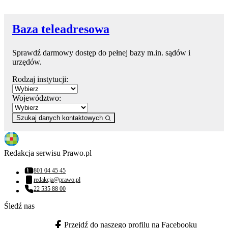
Baza teleadresowa
Sprawdź darmowy dostęp do pełnej bazy m.in. sądów i
urzędów.
Rodzaj instytucji:
Województwo:
Szukaj danych kontaktowych
Redakcja serwisu Prawo.pl
801 04 45 45
Numer telefonu:
redakcja@prawo.pl
Adres email:
22 535 88 00
Numer telefonu:
Śledź nas
Przejdź do naszego profilu na Facebooku