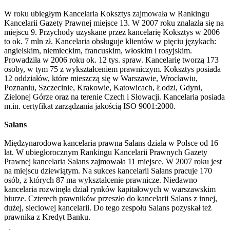
W roku ubiegłym Kancelaria Koksztys zajmowała w Rankingu
Kancelarii Gazety Prawnej miejsce 13. W 2007 roku znalazła się na
miejscu 9. Przychody uzyskane przez kancelarię Koksztys w 2006
to ok. 7 mln zł. Kancelaria obsługuje klientów w pięciu językach:
angielskim, niemieckim, francuskim, włoskim i rosyjskim.
Prowadziła w 2006 roku ok. 12 tys. spraw. Kancelarię tworzą 173
osoby, w tym 75 z wykształceniem prawniczym. Koksztys posiada
12 oddziałów, które mieszczą się w Warszawie, Wrocławiu,
Poznaniu, Szczecinie, Krakowie, Katowicach, Łodzi, Gdyni,
Zielonej Górze oraz na terenie Czech i Słowacji. Kancelaria posiada
m.in. certyfikat zarządzania jakością ISO 9001:2000.
Salans
Międzynarodowa kancelaria prawna Salans działa w Polsce od 16
lat. W ubiegłorocznym Rankingu Kancelarii Prawnych Gazety
Prawnej kancelaria Salans zajmowała 11 miejsce. W 2007 roku jest
na miejscu dziewiątym. Na sukces kancelarii Salans pracuje 170
osób, z których 87 ma wykształcenie prawnicze. Niedawno
kancelaria rozwinęła dział rynków kapitałowych w warszawskim
biurze. Czterech prawników przeszło do kancelarii Salans z innej,
dużej, sieciowej kancelarii. Do tego zespołu Salans pozyskał też
prawnika z Kredyt Banku.