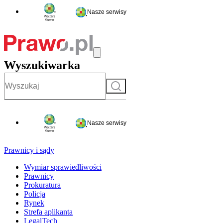
Nasze serwisy
Wyszukiwarka
Szukaj
Nasze serwisy
Prawnicy i sądy
Wymiar sprawiedliwości
Prawnicy
Prokuratura
Policja
Rynek
Strefa aplikanta
LegalTech