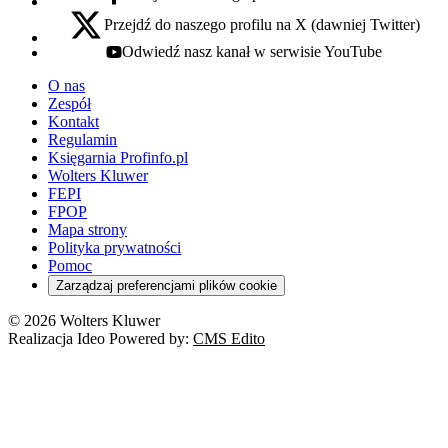
facebook - otwiera się w nowej karcie
Przejdź do naszego profilu na X (dawniej Twitter)
x - otwiera się w nowej karcie
Odwiedź nasz kanał w serwisie YouTube
youtube - otwiera się w nowej karcie
O nas
Zespół
Kontakt
Regulamin
Księgarnia Profinfo.pl
Wolters Kluwer
FEPI
FPOP
Mapa strony
Polityka prywatności
Pomoc
Zarządzaj preferencjami plików cookie
© 2026 Wolters Kluwer
Realizacja Ideo Powered by:
CMS Edito