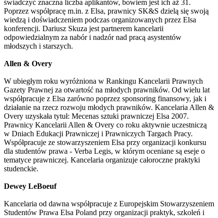
świadczyć znaczna liczba aplikantów, bowiem jest ich aż 31.
Poprzez współpracę m.in. z Elsa, prawnicy SK&S dzielą się swoją
wiedzą i doświadczeniem podczas organizowanych przez Elsa
konferencji. Dariusz Skuza jest partnerem kancelarii
odpowiedzialnym za nabór i nadzór nad pracą asystentów
młodszych i starszych.
Allen & Overy
W ubiegłym roku wyróżniona w Rankingu Kancelarii Prawnych
Gazety Prawnej za otwartość na młodych prawników. Od wielu lat
współpracuje z Elsa zarówno poprzez sponsoring finansowy, jak i
działanie na rzecz rozwoju młodych prawników. Kancelaria Allen &
Overy uzyskała tytuł: Mecenas sztuki prawniczej Elsa 2007.
Prawnicy Kancelarii Allen & Overy co roku aktywnie uczestniczą
w Dniach Edukacji Prawniczej i Prawniczych Targach Pracy.
Współpracuje ze stowarzyszeniem Elsa przy organizacji konkursu
dla studentów prawa - Verba Legis, w którym oceniane są eseje o
tematyce prawniczej. Kancelaria organizuje całoroczne praktyki
studenckie.
Dewey LeBoeuf
Kancelaria od dawna współpracuje z Europejskim Stowarzyszeniem
Studentów Prawa Elsa Poland przy organizacji praktyk, szkoleń i