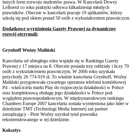
innych form rozwoju studentów prawa. W Kancelarii Dewey
LeBoeuf co roku praktyki odbywa kilkadziesiąt młodych
prawników. Obecnie w kancelarii pracuje 19 aplikantów, którzy
szkolą się pod okiem ponad 50 osób z wykształceniem prawniczym.
Dodatkowe wyróżnienia Gazety Prawnej za dynamiczny
rozwój otrzymali:
Grynhoff Woźny Maliński
Kancelaria od ubiegłego roku wspięła się w Rankingu Gazety
Prawnej z 17 miejsca na 8. Obecnie posiada trzy oddziały i liczy 79
osób z wykształceniem prawniczym. W 2006 roku uzyskała
przychody 26 774 019 zł. To właśnie kancelaria Grynhoff, Woźny
Maliński przygotowała czwartego operatora telefonii komórkowej
P4 - właściciela marki Play do rozpoczęcia działalności w Polsce
oraz kompleksową obsługę jego działalności w Polsce pod
względem prawnopodatkowym. W międzynarodowym rankingu
Chambers Europe 2007 kancelaria została wymieniona jako lider w
dziedzinie TMT (Technologi Media Internet) zaś partner
zarządzający - Piotr Woźny uzyskał tytuł prawnika
rekomendowanego w tej dziedzinie.
Koksztys