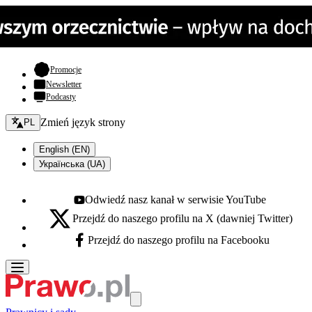
- otwiera się w nowej karcie
Promocje
Newsletter
Podcasty
Zmień język - bieżący:
Zmień język strony
PL
English (EN)
Українська (UA)
Odwiedź nasz kanał w serwisie YouTube
Youtube - otwiera się w nowej karcie
Przejdź do naszego profilu na X (dawniej Twitter)
X - otwiera się w nowej karcie
Przejdź do naszego profilu na Facebooku
Facebook - otwiera się w nowej karcie