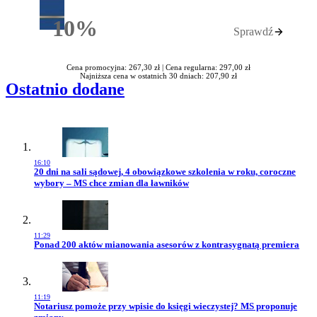
10%
Sprawdź
Rabatu
Cena promocyjna: 267,30 zł |
Cena regularna: 297,00 zł
Najniższa cena w ostatnich 30 dniach: 207,90 zł
Ostatnio dodane
16:10
Przejdź do artykułu:
20 dni na sali sądowej, 4 obowiązkowe szkolenia w roku, coroczne
wybory – MS chce zmian dla ławników
11:29
Przejdź do artykułu:
Ponad 200 aktów mianowania asesorów z kontrasygnatą premiera
11:19
Przejdź do artykułu:
Notariusz pomoże przy wpisie do księgi wieczystej? MS proponuje