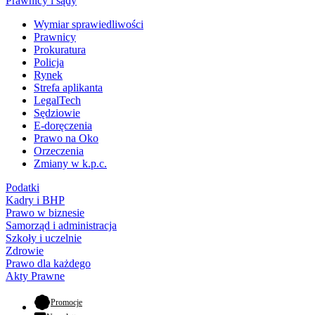
Prawnicy i sądy
Wymiar sprawiedliwości
Prawnicy
Prokuratura
Policja
Rynek
Strefa aplikanta
LegalTech
Sędziowie
E-doręczenia
Prawo na Oko
Orzeczenia
Zmiany w k.p.c.
Podatki
Kadry i BHP
Prawo w biznesie
Samorząd i administracja
Szkoły i uczelnie
Zdrowie
Prawo dla każdego
Akty Prawne
- otwiera się w nowej karcie
Promocje