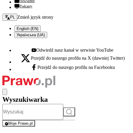
Newsletter
Podcasty
Zmień język - bieżący:
Zmień język strony
PL
English (EN)
Українська (UA)
Odwiedź nasz kanał w serwisie YouTube
Youtube - otwiera się w nowej karcie
Przejdź do naszego profilu na X (dawniej Twitter)
X - otwiera się w nowej karcie
Przejdź do naszego profilu na Facebooku
Facebook - otwiera się w nowej karcie
Wyszukiwarka
Szukaj
Moje Prawo.pl
- rejestracja i logowanie do serwisu