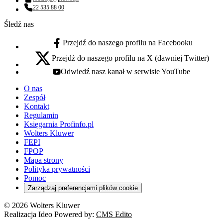
Adres email:
22 535 88 00
Numer telefonu:
Śledź nas
Przejdź do naszego profilu na Facebooku
facebook - otwiera się w nowej karcie
Przejdź do naszego profilu na X (dawniej Twitter)
x - otwiera się w nowej karcie
Odwiedź nasz kanał w serwisie YouTube
youtube - otwiera się w nowej karcie
O nas
Zespół
Kontakt
Regulamin
Księgarnia Profinfo.pl
Wolters Kluwer
FEPI
FPOP
Mapa strony
Polityka prywatności
Pomoc
Zarządzaj preferencjami plików cookie
© 2026 Wolters Kluwer
Realizacja Ideo Powered by:
CMS Edito