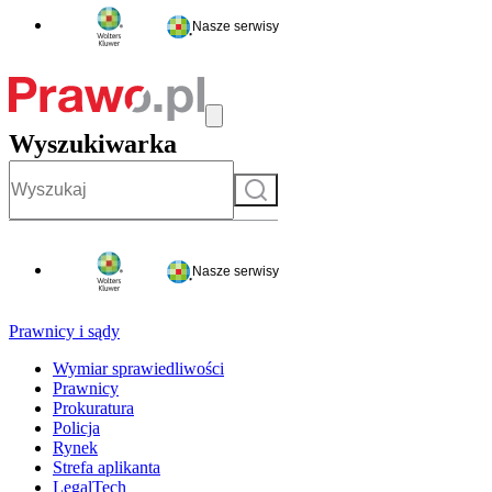
Nasze serwisy
Wyszukiwarka
Szukaj
Nasze serwisy
Prawnicy i sądy
Wymiar sprawiedliwości
Prawnicy
Prokuratura
Policja
Rynek
Strefa aplikanta
LegalTech