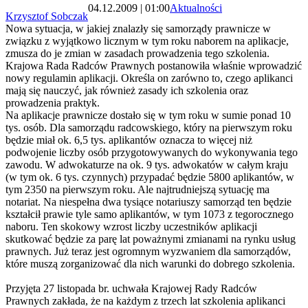
04.12.2009 | 01:00
Aktualności
Krzysztof Sobczak
Nowa sytuacja, w jakiej znalazły się samorządy prawnicze w
związku z wyjątkowo licznym w tym roku naborem na aplikacje,
zmusza do je zmian w zasadach prowadzenia tego szkolenia.
Krajowa Rada Radców Prawnych postanowiła właśnie wprowadzić
nowy regulamin aplikacji. Określa on zarówno to, czego aplikanci
mają się nauczyć, jak również zasady ich szkolenia oraz
prowadzenia praktyk.
Na aplikacje prawnicze dostało się w tym roku w sumie ponad 10
tys. osób. Dla samorządu radcowskiego, który na pierwszym roku
będzie miał ok. 6,5 tys. aplikantów oznacza to więcej niż
podwojenie liczby osób przygotowywanych do wykonywania tego
zawodu. W adwokaturze na ok. 9 tys. adwokatów w całym kraju
(w tym ok. 6 tys. czynnych) przypadać będzie 5800 aplikantów, w
tym 2350 na pierwszym roku. Ale najtrudniejszą sytuację ma
notariat. Na niespełna dwa tysiące notariuszy samorząd ten będzie
kształcił prawie tyle samo aplikantów, w tym 1073 z tegorocznego
naboru. Ten skokowy wzrost liczby uczestników aplikacji
skutkować będzie za parę lat poważnymi zmianami na rynku usług
prawnych. Już teraz jest ogromnym wyzwaniem dla samorządów,
które muszą zorganizować dla nich warunki do dobrego szkolenia.
Przyjęta 27 listopada br. uchwała Krajowej Rady Radców
Prawnych zakłada, że na każdym z trzech lat szkolenia aplikanci