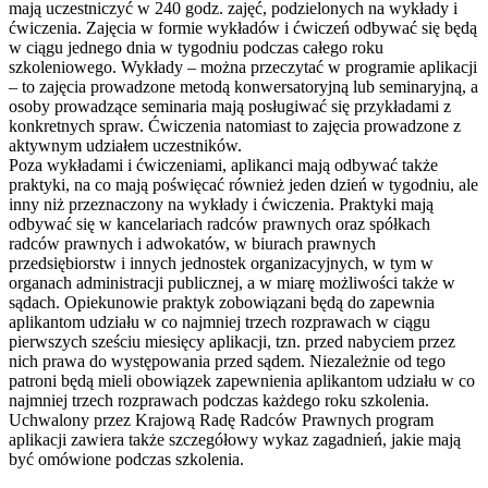
mają uczestniczyć w 240 godz. zajęć, podzielonych na wykłady i
ćwiczenia. Zajęcia w formie wykładów i ćwiczeń odbywać się będą
w ciągu jednego dnia
w tygodniu podczas całego roku
szkoleniowego. Wykłady – można przeczytać w programie aplikacji
– to zajęcia prowadzone metodą konwersatoryjną lub seminaryjną, a
osoby prowadzące seminaria mają posługiwać się przykładami z
konkretnych spraw. Ćwiczenia natomiast to zajęcia prowadzone z
aktywnym udziałem uczestników.
Poza wykładami i ćwiczeniami, aplikanci mają odbywać także
praktyki, na co mają poświęcać również jeden dzień w tygodniu, ale
inny niż przeznaczony na wykłady i ćwiczenia. Praktyki mają
odbywać się w kancelariach radców prawnych oraz spółkach
radców prawnych i adwokatów, w biurach prawnych
przedsiębiorstw i innych jednostek organizacyjnych, w tym w
organach administracji publicznej, a w miarę możliwości także w
sądach. Opiekunowie praktyk zobowiązani będą do zapewnia
aplikantom udziału w co najmniej trzech rozprawach
w ciągu
pierwszych sześciu miesięcy aplikacji, tzn. przed nabyciem przez
nich prawa do występowania przed sądem. Niezależnie od tego
patroni będą mieli obowiązek zapewnienia aplikantom udziału w co
najmniej trzech rozprawach podczas każdego roku szkolenia.
Uchwalony przez Krajową Radę Radców Prawnych program
aplikacji zawiera także szczegółowy wykaz zagadnień, jakie mają
być omówione podczas szkolenia.