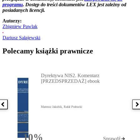
programu
. Dostęp do treści dokumentów LEX jest zależny od
posiadanych licencji.
Autorzy:
Zbigniew Pawlak
Dariusz Sałajewski
Polecamy książki prawnicze
Przejdź do: Dyrektywa NIS2. Komentarz [PRZEDSPRZEDAŻ] ebook,
Dyrektywa NIS2. Komentarz
[PRZEDSPRZEDAŻ] ebook
Poprzednia książka
N
Mateusz Jakubik, Rafał Prabucki
10%
Sprawdź