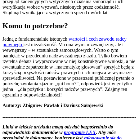
przegląd kadencyjnych wytycznych działania samorządu i ich
weryfikacja wobec wyzwań, niesionych przez codzienność.
Skądinąd wynikające z wytycznych sprzed dwóch lat.
Komu to potrzebne?
Jedną z fundamentalnie istotnych
wartości i cech zawodu radcy
prawnego
jest niezależność. Ma ona wymiar zewnętrzny, ale i
wewnętrzny – w stosunkach samorządowych. Warto o tym
pamiętać w przededniu nadzwyczajnego zjazdu. Tylko bowiem
rzetelna debata i wypracowane w niej konstruktywne wnioski, a nie
ewentualne zapatrzenie w „matematykę głosowań” sprzyjać będą z
korzyścią przyszłości radców prawnych i ich miejsca w wymiarze
sprawiedliwości. Na postawione w przestrzeni publicznej pytanie o
potrzebę zwołania zjazdu: „qui bono?”, odpowiedź jest więc tylko
jedna – „dla pożytku i korzyści radców prawnych”! Zdajmy ten
egzamin z odpowiedzialności!
Autorzy: Zbigniew Pawlak i Dariusz Sałajewski
--------------------------------------------------------------------------------------
--------------------------------------------------------
Linki w tekście artykułu mogą odsyłać bezpośrednio do
odpowiednich dokumentów w
programie LEX
. Aby móc
przeglądać te dokumenty, konieczne jest
zalogowanie się do