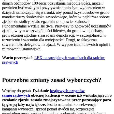
dniach obchodów 100-lecia odzyskania niepodległości, może i
powinien być ważnym i pozytywnie doniosłym wydarzeniem w
dziejach samorządu. Są warunki, aby ponad trzystuosobowe grono
mandatariuszy środowiska zawodowego, które w najbliższa sobotę
zjedzie do stolicy, zdało egzamin z odpowiedzialności.
Fundamentalne wydają się dwa. Pierwszy to gotowość uczestników
zjazdu, w tym w szczególności liderów, do gruntownej debaty,
prowadzonej zgodnie z zasadami demokracji, w szczególności w
rozumieniu i szacunku dla mniejszości. Drugi, to faktyczna
suwerenność delegatów na zjazd. W wypowiadaniu swoich opinii i
zajmowaniu stanowiska.
Warto przeczytać
:
LEX na specjalnych warunkach dla radców
prawnych
Potrzebne zmiany zasad wyborczych?
Wróćmy do pytań.
Działanie
krajowych organów
samorządowych
obecnej kadencji w ocenie izb wnioskujących o
zwołanie zjazdu zostało zmajoryzowane przez pozostające poza
tą grupą izby największe.
Jest to naturalna konsekwencja
kampanii wyborczej sprzed ponad dwóch lat, rozpoczętej
wywiadem ówczesnego kandydata, a obecnie prezesa, z którego