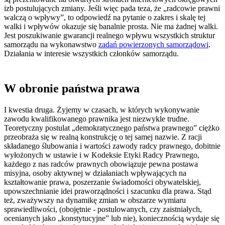
izb postulujących zmiany. Jeśli więc pada teza, że „radcowie prawni
walczą o wpływy”, to odpowiedź na pytanie o zakres i skalę tej
walki i wpływów okazuje się banalnie prosta. Nie ma żadnej walki.
Jest poszukiwanie gwarancji realnego wpływu wszystkich struktur
samorządu na wykonawstwo
zadań powierzonych samorządowi
.
Działania w interesie wszystkich członków samorządu.
W obronie państwa prawa
I kwestia druga. Żyjemy w czasach, w których wykonywanie
zawodu kwalifikowanego prawnika jest niezwykle trudne.
Teoretyczny postulat „demokratycznego państwa prawnego” ciężko
przeobraża się w realną konstrukcję o tej samej nazwie. Z racji
składanego ślubowania i wartości zawody radcy prawnego, dobitnie
wyłożonych w ustawie i w Kodeksie Etyki Radcy Prawnego,
każdego z nas radców prawnych obowiązuje pewna postawa
misyjna, osoby aktywnej w działaniach wpływających na
kształtowanie prawa, poszerzanie świadomości obywatelskiej,
upowszechnianie idei praworządności i szacunku dla prawa. Stąd
też, zważywszy na dynamikę zmian w obszarze wymiaru
sprawiedliwości, (obojętnie - postulowanych, czy zaistniałych,
ocenianych jako „konstytucyjne” lub nie), koniecznością wydaje się