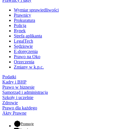
Prawnicy i sądy
Wymiar sprawiedliwości
Prawnicy
Prokuratura
Policja
Rynek
Strefa aplikanta
LegalTech
Sędziowie
E-doręczenia
Prawo na Oko
Orzeczenia
Zmiany w k.p.c.
Podatki
Kadry i BHP
Prawo w biznesie
Samorząd i administracja
Szkoły i uczelnie
Zdrowie
Prawo dla każdego
Akty Prawne
- otwiera się w nowej karcie
Promocje