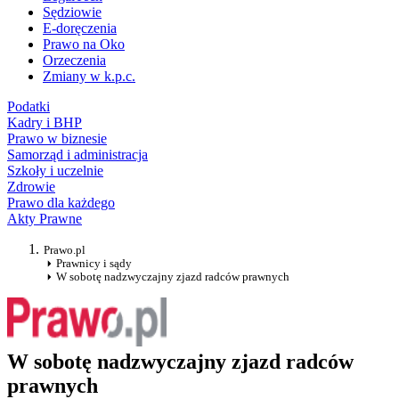
Sędziowie
E-doręczenia
Prawo na Oko
Orzeczenia
Zmiany w k.p.c.
Podatki
Kadry i BHP
Prawo w biznesie
Samorząd i administracja
Szkoły i uczelnie
Zdrowie
Prawo dla każdego
Akty Prawne
Prawo.pl
Prawnicy i sądy
W sobotę nadzwyczajny zjazd radców prawnych
W sobotę nadzwyczajny zjazd radców
prawnych