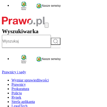
Nasze serwisy
Wyszukiwarka
Szukaj
Nasze serwisy
Prawnicy i sądy
Wymiar sprawiedliwości
Prawnicy
Prokuratura
Policja
Rynek
Strefa aplikanta
LegalTech