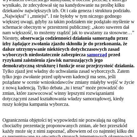
wynikało, że zdecydował się na kandydowanie na prośbę kilku
dziekanów największych izb. Ot i cała geneza i struktura podziału.
„Najwięksi” i „mniejsi”. I nie byłoby w tym niczego godnego
większej uwagi, gdyby za takim podziałem nie podążało myślenie w
schemacie obecnym w przestrzeni publicznej: „skoro suweren dał
nam większość, to możemy rządzić jak to uważamy za stosowne…”
Niestety,
obserwacja codzienności działania samorządu przez
izby żądające zwołania zjazdu skłoniła je do przekonania, że
dalsze utrzymywanie niektórych dotychczasowych zasad
wyborczych niedostatecznie zabezpiecza
samorząd
przed
ryzykami zaistnienia zjawisk naruszających jego
demokratyczną strukturę i funkcje oraz przejrzystość działania.
Tylko zjazd jest władny do uchwalania zasad wyborczych. Zatem
tylko jego zwołanie przed upływem kadencji ma sens, jeśli
pożądane w ocenie wnioskodawców zmiany miałyby wejść w życie
z nową kadencją. Tylko debata „tu i teraz” może prowadzić do
zmian, które zaowocować winny lepszymi rozwiązaniami
dotyczącymi zasad kształtowania władzy samorządowej, kiedy
ruszy kolejna kampania wyborcza.
Ograniczenia objętości tej wypowiedzi nie pozwalają na ogólną
chociażby prezentację proponowanych zmian, ale bez przeszkód
każdy może się z nimi zapoznać, albowiem od co najmniej kilku dni
są prezentowane na otwartych stronach internetowych okręgowych