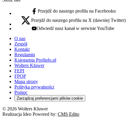
Przejdź do naszego profilu na Facebooku
facebook - otwiera się w nowej karcie
Przejdź do naszego profilu na X (dawniej Twitter)
x - otwiera się w nowej karcie
Odwiedź nasz kanał w serwisie YouTube
youtube - otwiera się w nowej karcie
O nas
Zespół
Kontakt
Regulamin
Księgarnia Profinfo.pl
Wolters Kluwer
FEPI
FPOP
Mapa strony
Polityka prywatności
Pomoc
Zarządzaj preferencjami plików cookie
© 2026 Wolters Kluwer
Realizacja Ideo Powered by:
CMS Edito