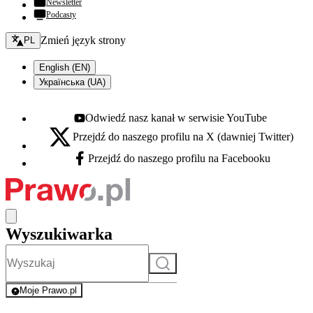
Newsletter
Podcasty
Zmień język - bieżący:
Zmień język strony
PL
English (EN)
Українська (UA)
Odwiedź nasz kanał w serwisie YouTube
Youtube - otwiera się w nowej karcie
Przejdź do naszego profilu na X (dawniej Twitter)
X - otwiera się w nowej karcie
Przejdź do naszego profilu na Facebooku
Facebook - otwiera się w nowej karcie
Wyszukiwarka
Szukaj
Moje Prawo.pl
- rejestracja i logowanie do serwisu