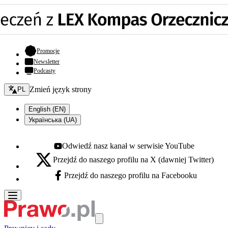
- otwiera się w nowej karcie
Promocje
Newsletter
Podcasty
Zmień język - bieżący:
Zmień język strony
PL
English (EN)
Українська (UA)
Odwiedź nasz kanał w serwisie YouTube
Youtube - otwiera się w nowej karcie
Przejdź do naszego profilu na X (dawniej Twitter)
X - otwiera się w nowej karcie
Przejdź do naszego profilu na Facebooku
Facebook - otwiera się w nowej karcie