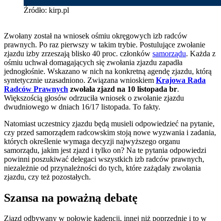
Źródło: kirp.pl
Zwołany został na wniosek ośmiu okręgowych izb radców
prawnych. Po raz pierwszy w takim trybie. Postulujące zwołanie
zjazdu izby zrzeszają blisko 40 proc. członków
samorządu
. Każda z
ośmiu uchwał domagających się zwołania zjazdu zapadła
jednogłośnie. Wskazano w nich na konkretną agendę zjazdu, którą
syntetycznie uzasadniono. Związana wnioskiem
Krajowa Rada
Radców Prawnych
zwołała zjazd na 10 listopada br
.
Większością głosów odrzuciła wniosek o zwołanie zjazdu
dwudniowego w dniach 16/17 listopada. To fakty.
Natomiast uczestnicy zjazdu będą musieli odpowiedzieć na pytanie,
czy przed samorządem radcowskim stoją nowe wyzwania i zadania,
których określenie wymaga decyzji najwyższego organu
samorządu, jakim jest zjazd i tylko on? Na te pytania odpowiedzi
powinni poszukiwać delegaci wszystkich izb radców prawnych,
niezależnie od przynależności do tych, które zażądały zwołania
zjazdu, czy też pozostałych.
Szansa na poważną debatę
Zjazd odbywany w połowie kadencji, innej niż poprzednie i to w