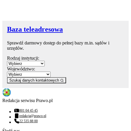
Baza teleadresowa
Sprawdź darmowy dostęp do pełnej bazy m.in. sądów i
urzędów.
Rodzaj instytucji:
Województwo:
Szukaj danych kontaktowych
Redakcja serwisu Prawo.pl
801 04 45 45
Numer telefonu:
redakcja@prawo.pl
Adres email:
22 535 88 00
Numer telefonu:
Śledź nas