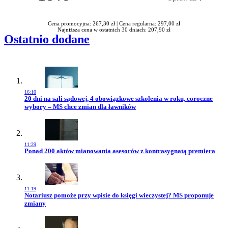
Rabatu
Cena promocyjna: 267,30 zł |
Cena regularna: 297,00 zł
Najniższa cena w ostatnich 30 dniach: 207,90 zł
Ostatnio dodane
16:10
Przejdź do artykułu:
20 dni na sali sądowej, 4 obowiązkowe szkolenia w roku, coroczne
wybory – MS chce zmian dla ławników
11:29
Przejdź do artykułu:
Ponad 200 aktów mianowania asesorów z kontrasygnatą premiera
11:19
Przejdź do artykułu:
Notariusz pomoże przy wpisie do księgi wieczystej? MS proponuje
zmiany