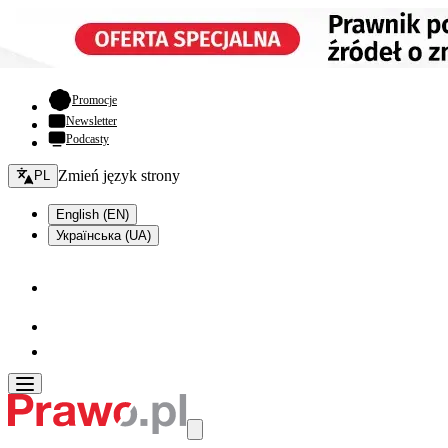
- otwiera się w nowej karcie
Promocje
Newsletter
Podcasty
Zmień język - bieżący:
Zmień język strony
PL
English (EN)
Українська (UA)