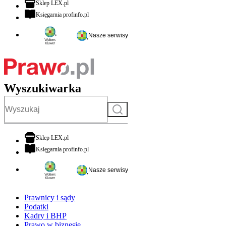
otwiera się w nowej karcie
Sklep LEX.pl
otwiera się w nowej karcie
Księgarnia profinfo.pl
Nasze serwisy
Wyszukiwarka
Szukaj
otwiera się w nowej karcie
Sklep LEX.pl
otwiera się w nowej karcie
Księgarnia profinfo.pl
Nasze serwisy
Prawnicy i sądy
Podatki
Kadry i BHP
Prawo w biznesie