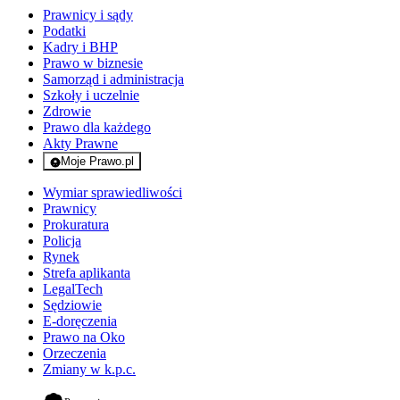
Prawnicy i sądy
Podatki
Kadry i BHP
Prawo w biznesie
Samorząd i administracja
Szkoły i uczelnie
Zdrowie
Prawo dla każdego
Akty Prawne
Moje Prawo.pl
- rejestracja i logowanie do serwisu
Wymiar sprawiedliwości
Prawnicy
Prokuratura
Policja
Rynek
Strefa aplikanta
LegalTech
Sędziowie
E-doręczenia
Prawo na Oko
Orzeczenia
Zmiany w k.p.c.