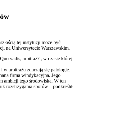
rów
złością tej instytucji może być
ncji na Uniwersytecie Warszawskim.
o vadis, arbitraż? , w czasie której
w arbitrażu zdarzają się patologie.
nana firma windykacyjna. Jego
em ambicji tego środowiska. W ten
nik rozstrzygania sporów – podkreślił