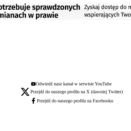
Odwiedź nasz kanał w serwisie YouTube
Youtube - otwiera się w nowej karcie
Przejdź do naszego profilu na X (dawniej Twitter)
X - otwiera się w nowej karcie
Przejdź do naszego profilu na Facebooku
Facebook - otwiera się w nowej karcie