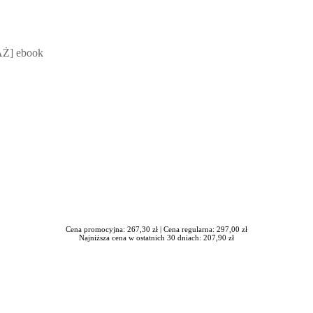
 Mateusz Jakubik, Rafał Prabucki - otwiera się w nowym oknie
Ż] ebook
Cena promocyjna: 267,30 zł |
Cena regularna: 297,00 zł
Najniższa cena w ostatnich 30 dniach: 207,90 zł