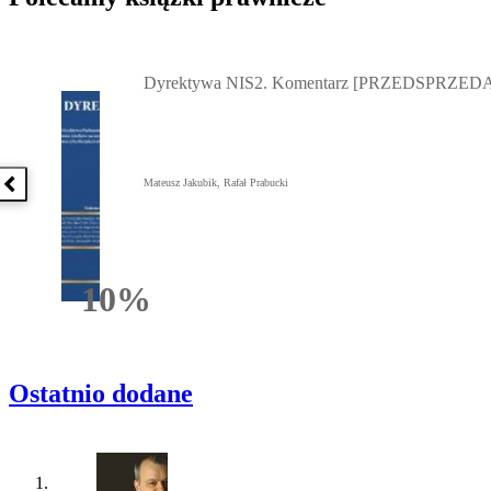
Przejdź do: Dyrektywa NIS2. Komentarz [PRZEDSPRZEDAŻ] ebook,
Dyrektywa NIS2. Komentarz [PRZEDSPRZEDA
Mateusz Jakubik, Rafał Prabucki
Poprzednia książka
10%
Rabatu
Ostatnio dodane