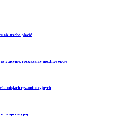
 nie trzeba płacić
konstytucyjne, rozważamy możliwe opcje
w komisjach egzaminacyjnych
trolą operacyjną