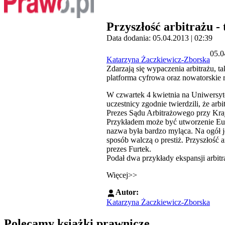
Przyszłość arbitrażu -
Data dodania: 05.04.2013 | 02:39
05.0
Katarzyna Żaczkiewicz-Zborska
Zdarzają się wypaczenia arbitrażu, ta
platforma cyfrowa oraz nowatorskie 
W czwartek 4 kwietnia na Uniwersytec
uczestnicy zgodnie twierdzili, że ar
Prezes Sądu Arbitrażowego przy Krajo
Przykładem może być utworzenie Eur
nazwa była bardzo myląca. Na ogół 
sposób walczą o prestiż. Przyszłość a
prezes Furtek.
Podał dwa przykłady ekspansji arbitr
Więcej>>
Autor:
Katarzyna Żaczkiewicz-Zborska
Polecamy książki prawnicze