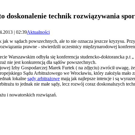
 to doskonalenie technik rozwiązywania spo
4.2013 | 02:39
Aktualności
k jak w sądach powszechnych, ale to nie oznacza jeszcze kryzysu. Przys
rozwiązania prawne - stwierdzili uczestnicy międzynarodowej konfere
ie Warszawskim odbyła się konferencja studencko-doktorancka p.t „ Qu
bitraż nie jest konkurencją dla sądów powszechnych.
wej Izby Gospodarczej Marek Furtek ( na zdjęciu) zwrócił uwagę, że i 
opejskiego Sądu Arbitrażowego we Wrocławiu, który założyła mało z
jednak lokalne
sądy arbitrażowe
mają jak najlepsze intencje i są wyraz
rbitrażu to jednak nie małe sądy, lecz rozwój coraz doskonalszych tech
ażu i nowatorskich rozwiązań.