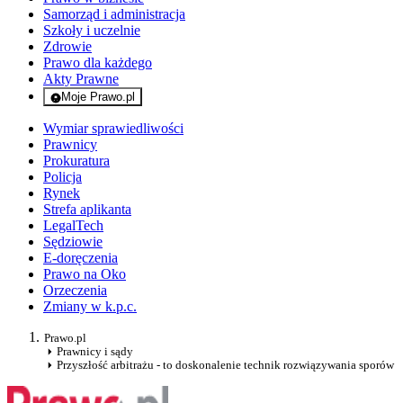
Samorząd i administracja
Szkoły i uczelnie
Zdrowie
Prawo dla każdego
Akty Prawne
Moje Prawo.pl
- rejestracja i logowanie do serwisu
Wymiar sprawiedliwości
Prawnicy
Prokuratura
Policja
Rynek
Strefa aplikanta
LegalTech
Sędziowie
E-doręczenia
Prawo na Oko
Orzeczenia
Zmiany w k.p.c.
Prawo.pl
Prawnicy i sądy
Przyszłość arbitrażu - to doskonalenie technik rozwiązywania sporów