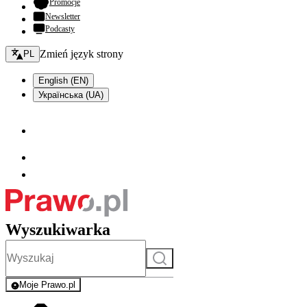
- otwiera się w nowej karcie
Promocje
Newsletter
Podcasty
Zmień język - bieżący:
Zmień język strony
PL
English (EN)
Українська (UA)
Wyszukiwarka
Szukaj
Moje Prawo.pl
- rejestracja i logowanie do serwisu