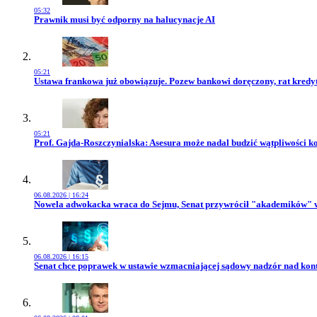
05:32
Przejdź do artykułu:
Prawnik musi być odporny na halucynacje AI
05:21
Przejdź do artykułu:
Ustawa frankowa już obowiązuje. Pozew bankowi doręczony, rat kredytu
05:21
Przejdź do artykułu:
Prof. Gajda-Roszczynialska: Asesura może nadal budzić wątpliwości 
06.08.2026 | 16:24
Przejdź do artykułu:
Nowela adwokacka wraca do Sejmu, Senat przywrócił "akademików" 
06.08.2026 | 16:15
Przejdź do artykułu:
Senat chce poprawek w ustawie wzmacniającej sądowy nadzór nad kon