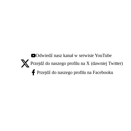
Odwiedź nasz kanał w serwisie YouTube
Youtube - otwiera się w nowej karcie
Przejdź do naszego profilu na X (dawniej Twitter)
X - otwiera się w nowej karcie
Przejdź do naszego profilu na Facebooku
Facebook - otwiera się w nowej karcie