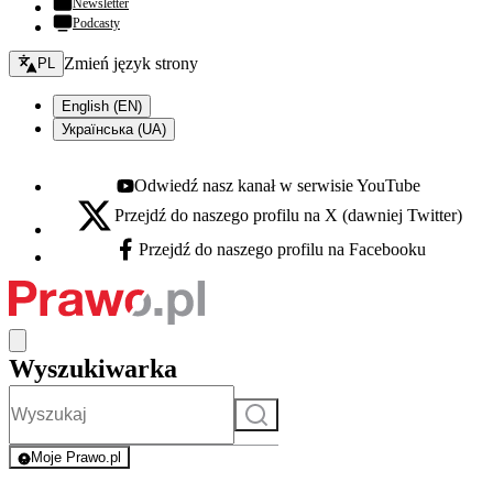
Newsletter
Podcasty
Zmień język - bieżący:
Zmień język strony
PL
English (EN)
Українська (UA)
Odwiedź nasz kanał w serwisie YouTube
Youtube - otwiera się w nowej karcie
Przejdź do naszego profilu na X (dawniej Twitter)
X - otwiera się w nowej karcie
Przejdź do naszego profilu na Facebooku
Facebook - otwiera się w nowej karcie
Wyszukiwarka
Szukaj
Moje Prawo.pl
- rejestracja i logowanie do serwisu