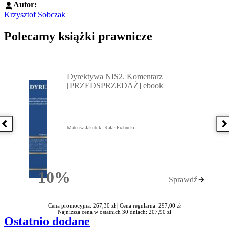
Autor:
Krzysztof Sobczak
Polecamy książki prawnicze
Przejdź do: Dyrektywa NIS2. Komentarz [PRZEDSPRZEDAŻ] ebook,
Dyrektywa NIS2. Komentarz
[PRZEDSPRZEDAŻ] ebook
Poprzednia książka
N
Mateusz Jakubik, Rafał Prabucki
10%
Sprawdź
Rabatu
Cena promocyjna: 267,30 zł |
Cena regularna: 297,00 zł
Najniższa cena w ostatnich 30 dniach: 207,90 zł
Ostatnio dodane