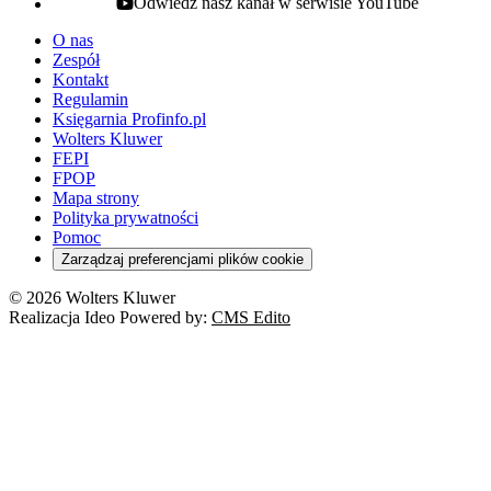
Odwiedź nasz kanał w serwisie YouTube
youtube - otwiera się w nowej karcie
O nas
Zespół
Kontakt
Regulamin
Księgarnia Profinfo.pl
Wolters Kluwer
FEPI
FPOP
Mapa strony
Polityka prywatności
Pomoc
Zarządzaj preferencjami plików cookie
© 2026 Wolters Kluwer
Realizacja Ideo Powered by:
CMS Edito