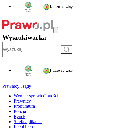
Nasze serwisy
Wyszukiwarka
Szukaj
Nasze serwisy
Prawnicy i sądy
Wymiar sprawiedliwości
Prawnicy
Prokuratura
Policja
Rynek
Strefa aplikanta
LegalTech