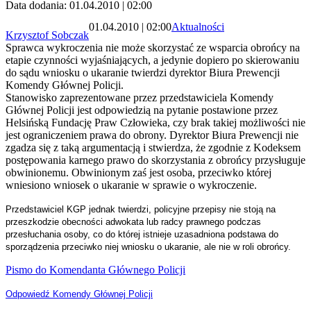
Data dodania: 01.04.2010 | 02:00
01.04.2010 | 02:00
Aktualności
Krzysztof Sobczak
Sprawca wykroczenia nie może skorzystać ze wsparcia obrońcy na
etapie czynności wyjaśniających, a jedynie dopiero po skierowaniu
do sądu wniosku o ukaranie twierdzi dyrektor Biura Prewencji
Komendy Głównej Policji.
Stanowisko zaprezentowane przez przedstawiciela Komendy
Głównej Policji jest odpowiedzią na pytanie postawione przez
Helsińską Fundację Praw Człowieka, czy brak takiej możliwości nie
jest ograniczeniem prawa do obrony. Dyrektor Biura Prewencji nie
zgadza się z taką argumentacją i stwierdza, że zgodnie z Kodeksem
postępowania karnego prawo do skorzystania z obrońcy przysługuje
obwinionemu. Obwinionym zaś jest osoba, przeciwko której
wniesiono wniosek o ukaranie w sprawie o wykroczenie.
Przedstawiciel KGP jednak twierdzi, policyjne przepisy nie stoją na
przeszkodzie obecności adwokata lub radcy prawnego podczas
przesłuchania osoby, co do której istnieje uzasadniona podstawa do
sporządzenia przeciwko niej wniosku o ukaranie, ale nie w roli obrońcy.
Pismo do Komendanta Głównego Policji
Odpowiedź Komendy Głównej Policji