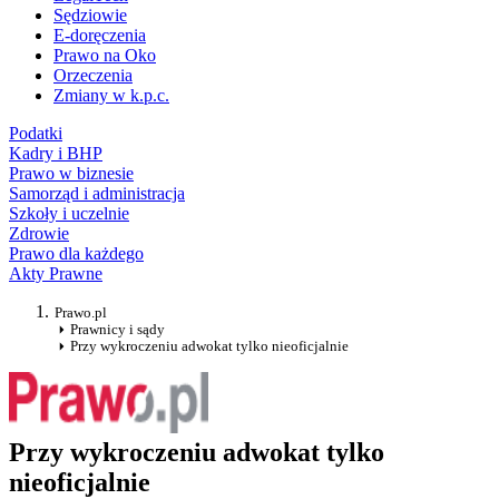
Sędziowie
E-doręczenia
Prawo na Oko
Orzeczenia
Zmiany w k.p.c.
Podatki
Kadry i BHP
Prawo w biznesie
Samorząd i administracja
Szkoły i uczelnie
Zdrowie
Prawo dla każdego
Akty Prawne
Prawo.pl
Prawnicy i sądy
Przy wykroczeniu adwokat tylko nieoficjalnie
Przy wykroczeniu adwokat tylko
nieoficjalnie