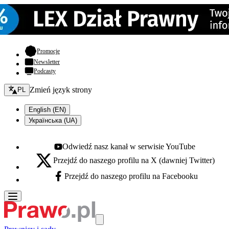
- otwiera się w nowej karcie
Promocje
Newsletter
Podcasty
Zmień język - bieżący:
Zmień język strony
PL
English (EN)
Українська (UA)
Odwiedź nasz kanał w serwisie YouTube
Youtube - otwiera się w nowej karcie
Przejdź do naszego profilu na X (dawniej Twitter)
X - otwiera się w nowej karcie
Przejdź do naszego profilu na Facebooku
Facebook - otwiera się w nowej karcie