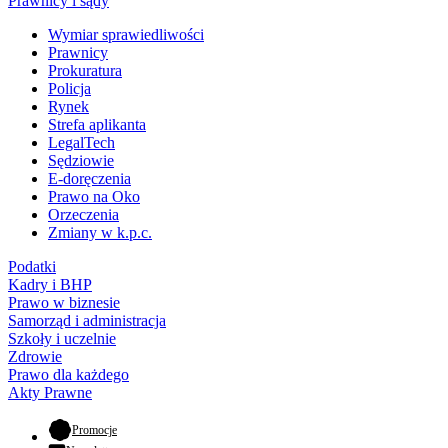
Prawnicy i sądy
Wymiar sprawiedliwości
Prawnicy
Prokuratura
Policja
Rynek
Strefa aplikanta
LegalTech
Sędziowie
E-doręczenia
Prawo na Oko
Orzeczenia
Zmiany w k.p.c.
Podatki
Kadry i BHP
Prawo w biznesie
Samorząd i administracja
Szkoły i uczelnie
Zdrowie
Prawo dla każdego
Akty Prawne
- otwiera się w nowej karcie
Promocje