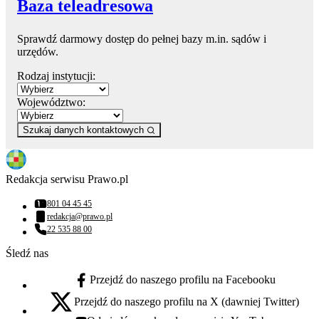
Baza teleadresowa
Sprawdź darmowy dostęp do pełnej bazy m.in. sądów i
urzędów.
Rodzaj instytucji:
Województwo:
Szukaj danych kontaktowych
Redakcja serwisu Prawo.pl
801 04 45 45
Numer telefonu:
redakcja@prawo.pl
Adres email:
22 535 88 00
Numer telefonu:
Śledź nas
Przejdź do naszego profilu na Facebooku
facebook - otwiera się w nowej karcie
Przejdź do naszego profilu na X (dawniej Twitter)
x - otwiera się w nowej karcie