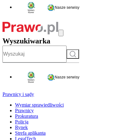
Nasze serwisy
Wyszukiwarka
Szukaj
Nasze serwisy
Prawnicy i sądy
Wymiar sprawiedliwości
Prawnicy
Prokuratura
Policja
Rynek
Strefa aplikanta
LegalTech