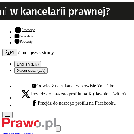
- otwiera się w nowej karcie
Promocje
Newsletter
Podcasty
Zmień język - bieżący:
Zmień język strony
PL
English (EN)
Українська (UA)
Odwiedź nasz kanał w serwisie YouTube
Youtube - otwiera się w nowej karcie
Przejdź do naszego profilu na X (dawniej Twitter)
X - otwiera się w nowej karcie
Przejdź do naszego profilu na Facebooku
Facebook - otwiera się w nowej karcie