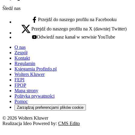
Numer telefonu:
Śledź nas
Przejdź do naszego profilu na Facebooku
facebook - otwiera się w nowej karcie
Przejdź do naszego profilu na X (dawniej Twitter)
x - otwiera się w nowej karcie
Odwiedź nasz kanał w serwisie YouTube
youtube - otwiera się w nowej karcie
O nas
Zespół
Kontakt
Regulamin
Księgarnia Profinfo.pl
Wolters Kluwer
FEPI
FPOP
Mapa strony
Polityka prywatności
Pomoc
Zarządzaj preferencjami plików cookie
© 2026 Wolters Kluwer
Realizacja Ideo Powered by:
CMS Edito