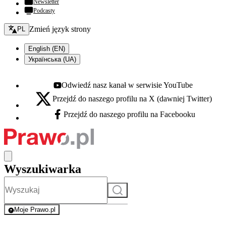
Newsletter
Podcasty
Zmień język - bieżący:
Zmień język strony
PL
English (EN)
Українська (UA)
Odwiedź nasz kanał w serwisie YouTube
Youtube - otwiera się w nowej karcie
Przejdź do naszego profilu na X (dawniej Twitter)
X - otwiera się w nowej karcie
Przejdź do naszego profilu na Facebooku
Facebook - otwiera się w nowej karcie
Wyszukiwarka
Szukaj
Moje Prawo.pl
- rejestracja i logowanie do serwisu