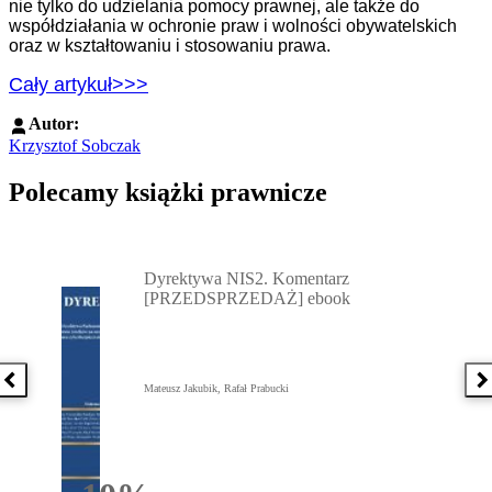
nie tylko do udzielania pomocy prawnej, ale także do
współdziałania w ochronie praw i wolności obywatelskich
oraz w kształtowaniu i stosowaniu prawa.
Cały artykuł>>>
Autor:
Krzysztof Sobczak
Polecamy książki prawnicze
Przejdź do: Dyrektywa NIS2. Komentarz [PRZEDSPRZEDAŻ] ebook,
Dyrektywa NIS2. Komentarz
[PRZEDSPRZEDAŻ] ebook
Poprzednia książka
N
Mateusz Jakubik, Rafał Prabucki