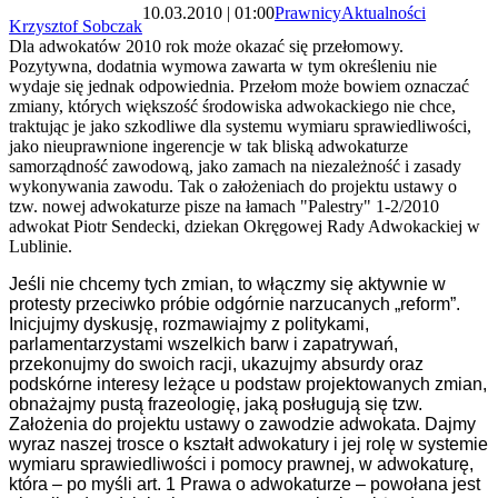
10.03.2010 | 01:00
Prawnicy
Aktualności
Krzysztof Sobczak
Dla adwokatów 2010 rok może okazać się przełomowy.
Pozytywna, dodatnia wymowa zawarta w tym określeniu nie
wydaje się jednak odpowiednia. Przełom może bowiem oznaczać
zmiany, których większość środowiska adwokackiego nie chce,
traktując je jako szkodliwe dla systemu wymiaru sprawiedliwości,
jako nieuprawnione ingerencje w tak bliską adwokaturze
samorządność zawodową, jako zamach na niezależność i zasady
wykonywania zawodu. Tak o założeniach do projektu ustawy o
tzw. nowej adwokaturze pisze na łamach "Palestry" 1-2/2010
adwokat Piotr Sendecki, dziekan Okręgowej Rady Adwokackiej w
Lublinie.
Jeśli nie chcemy tych zmian, to włączmy się aktywnie w
protesty przeciwko próbie odgórnie narzucanych „reform”.
Inicjujmy dyskusję, rozmawiajmy z politykami,
parlamentarzystami wszelkich barw i zapatrywań,
przekonujmy do swoich racji, ukazujmy absurdy oraz
podskórne interesy leżące u podstaw projektowanych zmian,
obnażajmy pustą frazeologię, jaką posługują się tzw.
Założenia do projektu ustawy o zawodzie adwokata. Dajmy
wyraz naszej trosce o kształt adwokatury i jej rolę w systemie
wymiaru sprawiedliwości i pomocy prawnej, w adwokaturę,
która – po myśli art. 1 Prawa o adwokaturze – powołana jest