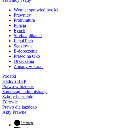
Prawnicy i sądy
Wymiar sprawiedliwości
Prawnicy
Prokuratura
Policja
Rynek
Strefa aplikanta
LegalTech
Sędziowie
E-doręczenia
Prawo na Oko
Orzeczenia
Zmiany w k.p.c.
Podatki
Kadry i BHP
Prawo w biznesie
Samorząd i administracja
Szkoły i uczelnie
Zdrowie
Prawo dla każdego
Akty Prawne
- otwiera się w nowej karcie
Promocje