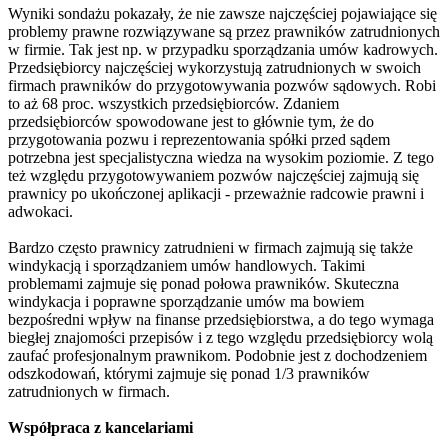
Wyniki sondażu pokazały, że nie zawsze najczęściej pojawiające się
problemy prawne rozwiązywane są przez prawników zatrudnionych
w firmie. Tak jest np. w przypadku sporządzania umów kadrowych.
Przedsiębiorcy najczęściej wykorzystują zatrudnionych w swoich
firmach prawników do przygotowywania pozwów sądowych. Robi
to aż 68 proc. wszystkich przedsiębiorców. Zdaniem
przedsiębiorców spowodowane jest to głównie tym, że do
przygotowania pozwu i reprezentowania spółki przed sądem
potrzebna jest specjalistyczna wiedza na wysokim poziomie. Z tego
też względu przygotowywaniem pozwów najczęściej zajmują się
prawnicy po ukończonej aplikacji - przeważnie radcowie prawni i
adwokaci.
Bardzo często prawnicy zatrudnieni w firmach zajmują się także
windykacją i sporządzaniem umów handlowych. Takimi
problemami zajmuje się ponad połowa prawników. Skuteczna
windykacja i poprawne sporządzanie umów ma bowiem
bezpośredni wpływ na finanse przedsiębiorstwa, a do tego wymaga
biegłej znajomości przepisów i z tego względu przedsiębiorcy wolą
zaufać profesjonalnym prawnikom. Podobnie jest z dochodzeniem
odszkodowań, którymi zajmuje się ponad 1/3 prawników
zatrudnionych w firmach.
Współpraca z kancelariami