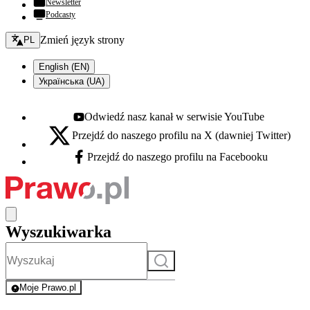
Newsletter
Podcasty
Zmień język - bieżący:
Zmień język strony
PL
English (EN)
Українська (UA)
Odwiedź nasz kanał w serwisie YouTube
Youtube - otwiera się w nowej karcie
Przejdź do naszego profilu na X (dawniej Twitter)
X - otwiera się w nowej karcie
Przejdź do naszego profilu na Facebooku
Facebook - otwiera się w nowej karcie
Wyszukiwarka
Szukaj
Moje Prawo.pl
- rejestracja i logowanie do serwisu