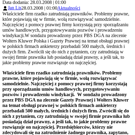
Data dodania: 28.03.2008 | 01:00
Jan Lis
28.03.2008 | 01:00
Aktualności
Właściciele firm rzadko zatrudniają prawników. Problemy prawne,
które pojawiają się w firmie, wolą rozwiązywać samodzielnie.
Najczęściej z pomocy prawnej firmy korzystają przy sporządzaniu
umów handlowych, przygotowywaniu pozwów i prowadzeniu
windykacji.W sondażu prowadzony przez PBS DGA na zlecenie
Wolters Kluwer Polska i Gazety Prawnej na temat obsługi prawnej
w polskich firmach ankieterzy przebadali 500 małych, średnich i
dużych firm. Zwrócili się do nich z pytaniem, czy zatrudniają w
swojej firmie prawnika lub posiadają dział prawny, a jeśli tak, to
jakie problemy prawne rozwiązuje on najczęściej.
Właściciele firm rzadko zatrudniają prawników. Problemy
prawne, które pojawiają się w firmie, wolą rozwiązywać
samodzielnie. Najczęściej z pomocy prawnej firmy korzystają
przy sporządzaniu umów handlowych, przygotowywaniu
pozwów i prowadzeniu windykacji. W sondażu prowadzony
przez PBS DGA na zlecenie Gazety Prawnej i Wolters Kluwer
na temat obsługi prawnej w polskich firmach ankieterzy
przebadali 500 małych, średnich i dużych firm. Zwrócili się do
nich z pytaniem, czy zatrudniają w swojej firmie prawnika lub
posiadają dział prawny, a jeśli tak, to jakie problemy prawne
rozwiązuje on najczęściej. Przedsiębiorców, którzy nie
zdecydowali się na zatrudnienie żadnego prawnika, zapytano,