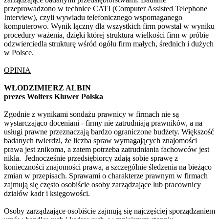
przeprowadzono w technice CATI (Computer Assisted Telephone
Interview), czyli wywiadu telefonicznego wspomaganego
komputerowo. Wynik łączny dla wszystkich firm powstał w wyniku
procedury ważenia, dzięki której struktura wielkości firm w próbie
odzwierciedla strukturę wśród ogółu firm małych, średnich i dużych
w Polsce.
OPINIA
WŁODZIMIERZ ALBIN
prezes Wolters Kluwer Polska
Zgodnie z wynikami sondażu prawnicy w firmach nie są
wystarczająco doceniani - firmy nie zatrudniają prawników, a na
usługi prawne przeznaczają bardzo ograniczone budżety. Większość
badanych twierdzi, że liczba spraw wymagających znajomości
prawa jest znikoma, a zatem potrzeba zatrudniania fachowców jest
nikła. Jednocześnie przedsiębiorcy zdają sobie sprawę z
konieczności znajomości prawa, a szczególnie śledzenia na bieżąco
zmian w przepisach. Sprawami o charakterze prawnym w firmach
zajmują się często osobiście osoby zarządzające lub pracownicy
działów kadr i księgowości.
Osoby zarządzające osobiście zajmują się najczęściej sporządzaniem