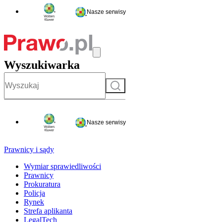
Nasze serwisy
Wyszukiwarka
Szukaj
Nasze serwisy
Prawnicy i sądy
Wymiar sprawiedliwości
Prawnicy
Prokuratura
Policja
Rynek
Strefa aplikanta
LegalTech