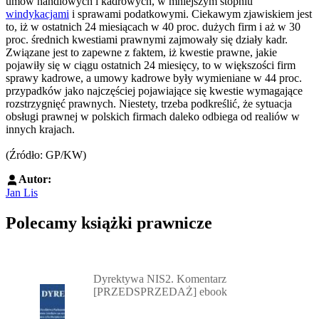
umów handlowych i kadrowych, w mniejszym stopniu
windykacjami
i sprawami podatkowymi. Ciekawym zjawiskiem jest
to, iż w ostatnich 24 miesiącach w 40 proc. dużych firm i aż w 30
proc. średnich kwestiami prawnymi zajmowały się działy kadr.
Związane jest to zapewne z faktem, iż kwestie prawne, jakie
pojawiły się w ciągu ostatnich 24 miesięcy, to w większości firm
sprawy kadrowe, a umowy kadrowe były wymieniane w 44 proc.
przypadków jako najczęściej pojawiające się kwestie wymagające
rozstrzygnięć prawnych. Niestety, trzeba podkreślić, że sytuacja
obsługi prawnej w polskich firmach daleko odbiega od realiów w
innych krajach.
(Źródło: GP/KW)
Autor:
Jan Lis
Polecamy książki prawnicze
Przejdź do: Dyrektywa NIS2. Komentarz [PRZEDSPRZEDAŻ] ebook,
Dyrektywa NIS2. Komentarz
[PRZEDSPRZEDAŻ] ebook