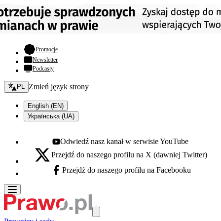
- otwiera się w nowej karcie
Promocje
Newsletter
Podcasty
Zmień język - bieżący:
Zmień język strony
PL
English (EN)
Українська (UA)
Odwiedź nasz kanał w serwisie YouTube
Youtube - otwiera się w nowej karcie
Przejdź do naszego profilu na X (dawniej Twitter)
X - otwiera się w nowej karcie
Przejdź do naszego profilu na Facebooku
Facebook - otwiera się w nowej karcie