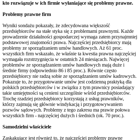
kto rozwiązuje w ich firmie wyłaniające się problemy prawne.
Problemy prawne firm
Wyniki sondażu pokazały, że zdecydowana większość
przedsiębiorców na stałe styka się z problemami prawnymi. Każde
prowadzenie działalności gospodarczej wymaga zatem przynajmniej
podstawowej znajomości prawa. Najczęściej przedsiębiorcy mają
problemy ze sporządzaniem umów handlowych. Aż 61 proc.
wszystkich firm wskazało, że właśnie ta kwestia prawna najczęściej
wymagała rozstrzygnięcia w ostatnich 24 miesiącach. Najwięcej
problemów ze sporządzaniem umów handlowych mają duże i
średnie firmy (odpowiednio 86 i 85 proc.). Równie często
przedsiębiorcy nie radzą sobie ze sporządzaniem umów kadrowych.
Pokazuje to, że przygotowanie umów jest codzienną praktyką dla
polskich przedsiębiorców i w związku z tym prawnicy posiadający
takie umiejętności są cenieni szczególnie wśród przedsiębiorców.
Trochę rzadziej przedsiębiorcy korzystają z usług prawników,
którzy zajmują się głównie windykacją i przygotowywaniem
pozwów sądowych. Problemy z tego zakresu ma prawie połowa
wszystkich firm - najczęściej dużych i średnich (ok. 70 proc.).
Samodzielni właściciele
Zaskakujące jest również to, że najczęściej problemy prawne