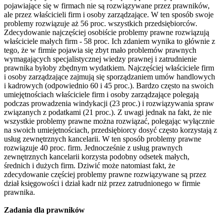
pojawiające się w firmach nie są rozwiązywane przez prawników,
ale przez właścicieli firm i osoby zarządzające. W ten sposób swoje
problemy rozwiązuje aż 56 proc. wszystkich przedsiębiorców.
Zdecydowanie najczęściej osobiście problemy prawne rozwiązują
właściciele małych firm - 58 proc. Ich zdaniem wynika to głównie z
tego, że w firmie pojawia się zbyt mało problemów prawnych
wymagających specjalistycznej wiedzy prawnej i zatrudnienie
prawnika byłoby zbędnym wydatkiem. Najczęściej właściciele firm
i osoby zarządzające zajmują się sporządzaniem umów handlowych
i kadrowych (odpowiednio 60 i 45 proc.). Bardzo często na swoich
umiejętnościach właściciele firm i osoby zarządzające polegają
podczas prowadzenia windykacji (23 proc.) i rozwiązywania spraw
związanych z podatkami (21 proc.). Z uwagi jednak na fakt, że nie
wszystkie problemy prawne można rozwiązać, polegając wyłącznie
na swoich umiejętnościach, przedsiębiorcy dosyć często korzystają z
usług zewnętrznych kancelarii. W ten sposób problemy prawne
rozwiązuje 40 proc. firm. Jednocześnie z usług prawnych
zewnętrznych kancelarii korzysta podobny odsetek małych,
średnich i dużych firm. Dziwić może natomiast fakt, że
zdecydowanie częściej problemy prawne rozwiązywane są przez
dział księgowości i dział kadr niż przez zatrudnionego w firmie
prawnika.
Zadania dla prawników