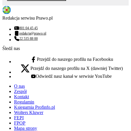
Redakcja serwisu Prawo.pl
801 04 45 45
Numer telefonu:
redakcja@prawo.pl
Adres email:
22 535 88 00
Numer telefonu:
Śledź nas
Przejdź do naszego profilu na Facebooku
facebook - otwiera się w nowej karcie
Przejdź do naszego profilu na X (dawniej Twitter)
x - otwiera się w nowej karcie
Odwiedź nasz kanał w serwisie YouTube
youtube - otwiera się w nowej karcie
O nas
Zespół
Kontakt
Regulamin
Księgarnia Profinfo.pl
Wolters Kluwer
FEPI
FPOP
Mapa strony