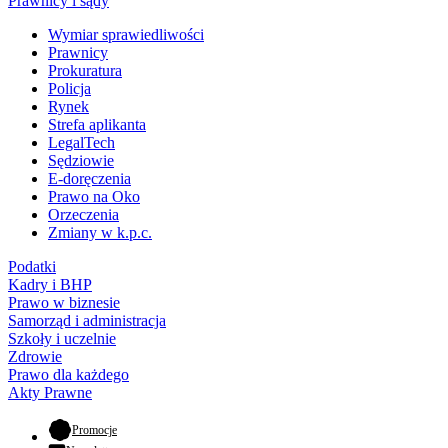
Prawnicy i sądy
Wymiar sprawiedliwości
Prawnicy
Prokuratura
Policja
Rynek
Strefa aplikanta
LegalTech
Sędziowie
E-doręczenia
Prawo na Oko
Orzeczenia
Zmiany w k.p.c.
Podatki
Kadry i BHP
Prawo w biznesie
Samorząd i administracja
Szkoły i uczelnie
Zdrowie
Prawo dla każdego
Akty Prawne
- otwiera się w nowej karcie
Promocje