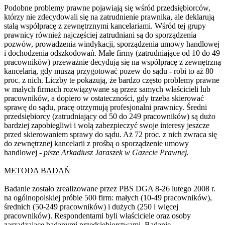
Podobne problemy prawne pojawiają się wśród przedsiębiorców,
którzy nie zdecydowali się na zatrudnienie prawnika, ale deklarują
stałą współpracę z zewnętrznymi kancelariami. Wśród tej grupy
prawnicy również najczęściej zatrudniani są do sporządzenia
pozwów, prowadzenia windykacji, sporządzenia umowy handlowej
i dochodzenia odszkodowań. Małe firmy (zatrudniające od 10 do 49
pracowników) przeważnie decydują się na współpracę z zewnętrzną
kancelarią, gdy muszą przygotować pozew do sądu - robi to aż 80
proc. z nich. Liczby te pokazują, że bardzo często problemy prawne
w małych firmach rozwiązywane są przez samych właścicieli lub
pracowników, a dopiero w ostateczności, gdy trzeba skierować
sprawę do sądu, pracę otrzymują profesjonalni prawnicy. Średni
przedsiębiorcy (zatrudniający od 50 do 249 pracowników) są dużo
bardziej zapobiegliwi i wolą zabezpieczyć swoje interesy jeszcze
przed skierowaniem sprawy do sądu. Aż 72 proc. z nich zwraca się
do zewnętrznej kancelarii z prośbą o sporządzenie umowy
handlowej -
pisze Arkadiusz Jaraszek w Gazecie Prawnej.
METODA BADAŃ
Badanie zostało zrealizowane przez PBS DGA 8-26 lutego 2008 r.
na ogólnopolskiej próbie 500 firm: małych (10-49 pracowników),
średnich (50-249 pracowników) i dużych (250 i więcej
pracowników). Respondentami byli właściciele oraz osoby
zarządzające badanymi przedsiębiorstwami. Badanie