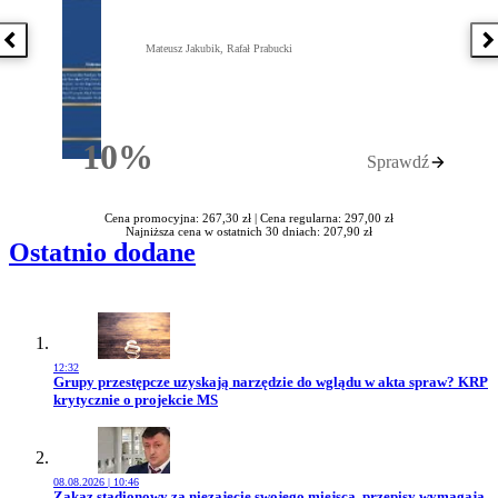
Poprzednia książka
N
Mateusz Jakubik, Rafał Prabucki
10%
Sprawdź
Rabatu
Cena promocyjna: 267,30 zł |
Cena regularna: 297,00 zł
Najniższa cena w ostatnich 30 dniach: 207,90 zł
Ostatnio dodane
12:32
Przejdź do artykułu:
Grupy przestępcze uzyskają narzędzie do wglądu w akta spraw? KRP
krytycznie o projekcie MS
08.08.2026 | 10:46
Przejdź do artykułu:
Zakaz stadionowy za niezajęcie swojego miejsca, przepisy wymagają