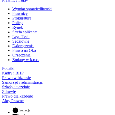
Prawnicy i sądy
Wymiar sprawiedliwości
Prawnicy
Prokuratura
Policja
Rynek
Strefa aplikanta
LegalTech
Sędziowie
E-doręczenia
Prawo na Oko
Orzeczenia
Zmiany w k.p.c.
Podatki
Kadry i BHP
Prawo w biznesie
Samorząd i administracja
Szkoły i uczelnie
Zdrowie
Prawo dla każdego
Akty Prawne
- otwiera się w nowej karcie
Promocje