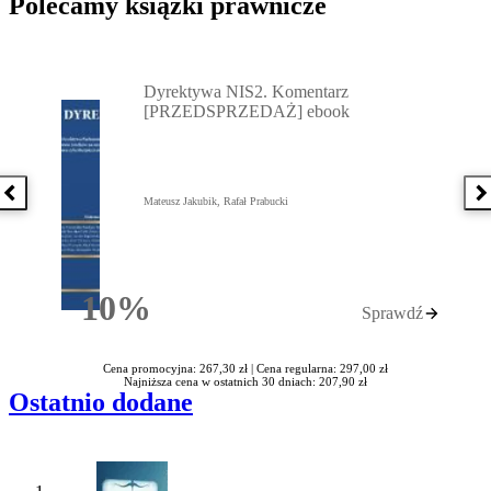
Polecamy książki prawnicze
Przejdź do: Dyrektywa NIS2. Komentarz [PRZEDSPRZEDAŻ] ebook,
Dyrektywa NIS2. Komentarz
[PRZEDSPRZEDAŻ] ebook
Poprzednia książka
N
Mateusz Jakubik, Rafał Prabucki
10%
Sprawdź
Rabatu
Cena promocyjna: 267,30 zł |
Cena regularna: 297,00 zł
Najniższa cena w ostatnich 30 dniach: 207,90 zł
Ostatnio dodane