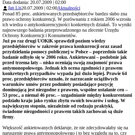
Data dodania: 20.07.2009 | 02:00
Jan Lis
20.07.2009 | 02:00
Aktualności
Ponad 85 proc. ankietowanych przedsiębiorców bardzo słabo zna
prawo ochrony konkurencji. W porównaniu z rokiem 2006 wzrosła
ich wiedza o antykonkurencyjności konkretnych działań. To wyniki
najnowszego badania przeprowadzonego na zlecenie Urzędu
Ochrony Konkurencji i Konsumentów.
Już po raz drugi UOKiK sprawdził poziom wiedzy
przedsiębiorców w zakresie prawa konkurencji oraz zasad
przydzielania pomocy publicznej w Polsce – poprzednio takie
badanie odbyło się w 2006 roku. Ankietowani – podobnie jak
przed trzema laty – nisko oceniają swoją znajomość prawa
antymonopolowego. Jednak ich ocena zgodności z prawem
konkretnych przypadków wypada już dużo lepiej. Prawie 64
proc. przedsiębiorców uznało, że narzucanie uciążliwych
warunków umów przez podmioty posiadające pozycję
dominującą jest niezgodne z prawem, wspólne ustalanie cen –
53 proc., a niemal 46 proc. – uzgadnianie między konkurentami
podziału kraju jako rynku zbytu swoich towarów i usług. W
największym stopniu, niezależnie od rodzaju praktyki,
świadome niezgodności z prawem takich zachowań są duże
firmy
.
Większość ankietowanych deklaruje, że nie zdecydowałaby się na
naruszenie prawa antymonopolowego i to bez względu na to, czy