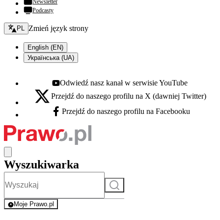
Newsletter
Podcasty
Zmień język - bieżący:
Zmień język strony
PL
English (EN)
Українська (UA)
Odwiedź nasz kanał w serwisie YouTube
Youtube - otwiera się w nowej karcie
Przejdź do naszego profilu na X (dawniej Twitter)
X - otwiera się w nowej karcie
Przejdź do naszego profilu na Facebooku
Facebook - otwiera się w nowej karcie
Wyszukiwarka
Szukaj
Moje Prawo.pl
- rejestracja i logowanie do serwisu