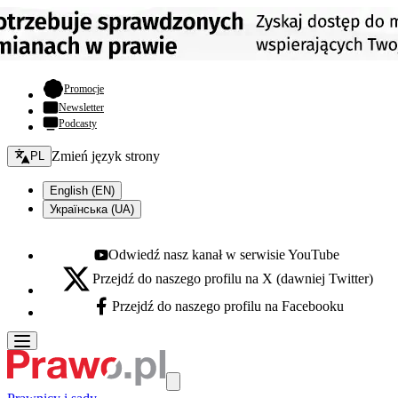
- otwiera się w nowej karcie
Promocje
Newsletter
Podcasty
Zmień język - bieżący:
Zmień język strony
PL
English (EN)
Українська (UA)
Odwiedź nasz kanał w serwisie YouTube
Youtube - otwiera się w nowej karcie
Przejdź do naszego profilu na X (dawniej Twitter)
X - otwiera się w nowej karcie
Przejdź do naszego profilu na Facebooku
Facebook - otwiera się w nowej karcie