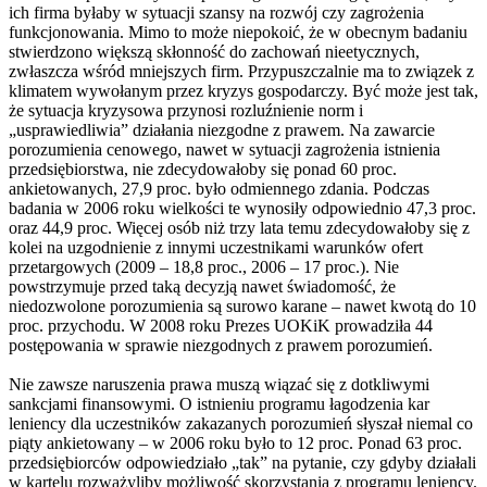
ich firma byłaby w sytuacji szansy na rozwój czy zagrożenia
funkcjonowania. Mimo to może niepokoić, że w obecnym badaniu
stwierdzono większą skłonność do zachowań nieetycznych,
zwłaszcza wśród mniejszych firm. Przypuszczalnie ma to związek z
klimatem wywołanym przez kryzys gospodarczy. Być może jest tak,
że sytuacja kryzysowa przynosi rozluźnienie norm i
„usprawiedliwia” działania niezgodne z prawem. Na zawarcie
porozumienia cenowego, nawet w sytuacji zagrożenia istnienia
przedsiębiorstwa, nie zdecydowałoby się ponad 60 proc.
ankietowanych, 27,9 proc. było odmiennego zdania. Podczas
badania w 2006 roku wielkości te wynosiły odpowiednio 47,3 proc.
oraz 44,9 proc. Więcej osób niż trzy lata temu zdecydowałoby się z
kolei na uzgodnienie z innymi uczestnikami warunków ofert
przetargowych (2009 – 18,8 proc., 2006 – 17 proc.). Nie
powstrzymuje przed taką decyzją nawet świadomość, że
niedozwolone porozumienia są surowo karane – nawet kwotą do 10
proc. przychodu. W 2008 roku Prezes UOKiK prowadziła 44
postępowania w sprawie niezgodnych z prawem porozumień.
Nie zawsze naruszenia prawa muszą wiązać się z dotkliwymi
sankcjami finansowymi. O istnieniu programu łagodzenia kar
leniency dla uczestników zakazanych porozumień słyszał niemal co
piąty ankietowany – w 2006 roku było to 12 proc. Ponad 63 proc.
przedsiębiorców odpowiedziało „tak” na pytanie, czy gdyby działali
w kartelu rozważyliby możliwość skorzystania z programu leniency.