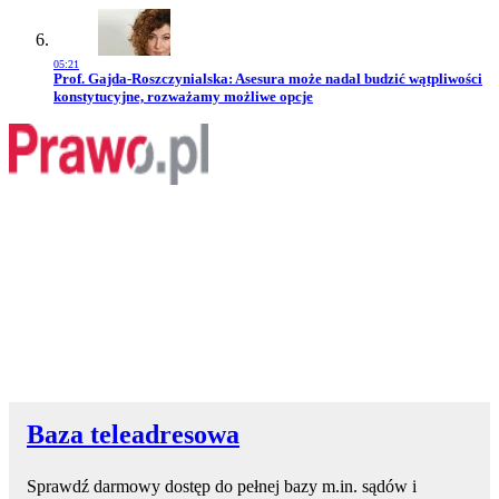
05:21
Przejdź do artykułu:
Prof. Gajda-Roszczynialska: Asesura może nadal budzić wątpliwości
konstytucyjne, rozważamy możliwe opcje
Baza teleadresowa
Sprawdź darmowy dostęp do pełnej bazy m.in. sądów i