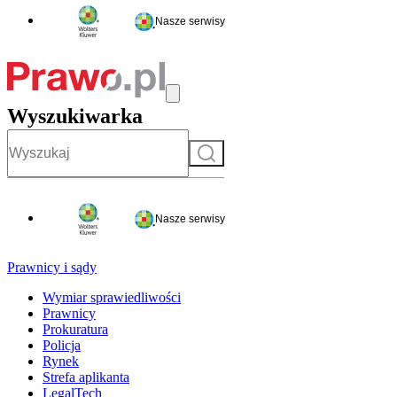
Nasze serwisy
Wyszukiwarka
Szukaj
Nasze serwisy
Prawnicy i sądy
Wymiar sprawiedliwości
Prawnicy
Prokuratura
Policja
Rynek
Strefa aplikanta
LegalTech