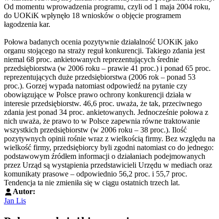
Od momentu wprowadzenia programu, czyli od 1 maja 2004 roku,
do UOKiK wpłynęło 18 wniosków o objęcie programem
łagodzenia kar.
Połowa badanych ocenia pozytywnie działalność UOKiK jako
organu stojącego na straży reguł konkurencji. Takiego zdania jest
niemal 68 proc. ankietowanych reprezentujących średnie
przedsiębiorstwa (w 2006 roku – prawie 41 proc.) i ponad 65 proc.
reprezentujących duże przedsiębiorstwa (2006 rok – ponad 53
proc.). Gorzej wypada natomiast odpowiedź na pytanie czy
obowiązujące w Polsce prawo ochrony konkurencji działa w
interesie przedsiębiorstw. 46,6 proc. uważa, że tak, przeciwnego
zdania jest ponad 34 proc. ankietowanych. Jednocześnie połowa z
nich uważa, że prawo to w Polsce zapewnia równe traktowanie
wszystkich przedsiębiorstw (w 2006 roku – 38 proc.). Ilość
pozytywnych opinii rośnie wraz z wielkością firmy. Bez względu na
wielkość firmy, przedsiębiorcy byli zgodni natomiast co do jednego:
podstawowym źródłem informacji o działaniach podejmowanych
przez Urząd są wystąpienia przedstawicieli Urzędu w mediach oraz
komunikaty prasowe – odpowiednio 56,2 proc. i 55,7 proc.
Tendencja ta nie zmieniła się w ciągu ostatnich trzech lat.
Autor:
Jan Lis