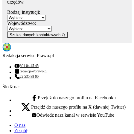
urzędów.
Rodzaj instytucji:
Województwo:
Szukaj danych kontaktowych
Redakcja serwisu Prawo.pl
801 04 45 45
Numer telefonu:
redakcja@prawo.pl
Adres email:
22 535 88 00
Numer telefonu:
Śledź nas
Przejdź do naszego profilu na Facebooku
facebook - otwiera się w nowej karcie
Przejdź do naszego profilu na X (dawniej Twitter)
x - otwiera się w nowej karcie
Odwiedź nasz kanał w serwisie YouTube
youtube - otwiera się w nowej karcie
O nas
Zespół