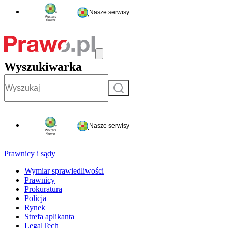
Nasze serwisy
Wyszukiwarka
Szukaj
Nasze serwisy
Prawnicy i sądy
Wymiar sprawiedliwości
Prawnicy
Prokuratura
Policja
Rynek
Strefa aplikanta
LegalTech