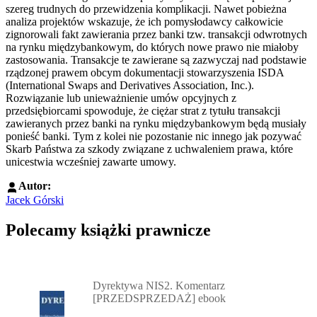
szereg trudnych do przewidzenia komplikacji. Nawet pobieżna
analiza projektów wskazuje, że ich pomysłodawcy całkowicie
zignorowali fakt zawierania przez banki tzw. transakcji odwrotnych
na rynku międzybankowym, do których nowe prawo nie miałoby
zastosowania. Transakcje te zawierane są zazwyczaj nad podstawie
rządzonej prawem obcym dokumentacji stowarzyszenia ISDA
(International Swaps and Derivatives Association, Inc.).
Rozwiązanie lub unieważnienie umów opcyjnych z
przedsiębiorcami spowoduje, że ciężar strat z tytułu transakcji
zawieranych przez banki na rynku międzybankowym będą musiały
ponieść banki. Tym z kolei nie pozostanie nic innego jak pozywać
Skarb Państwa za szkody związane z uchwaleniem prawa, które
unicestwia wcześniej zawarte umowy.
Autor:
Jacek Górski
Polecamy książki prawnicze
Przejdź do: Dyrektywa NIS2. Komentarz [PRZEDSPRZEDAŻ] ebook,
Dyrektywa NIS2. Komentarz
[PRZEDSPRZEDAŻ] ebook