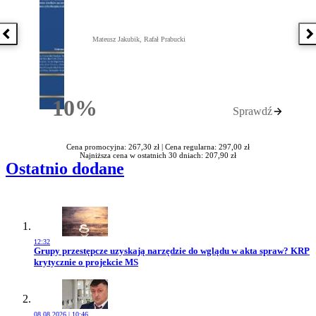
Poprzednia książka
N
Mateusz Jakubik, Rafał Prabucki
10%
Sprawdź
Rabatu
Cena promocyjna: 267,30 zł |
Cena regularna: 297,00 zł
Najniższa cena w ostatnich 30 dniach: 207,90 zł
Ostatnio dodane
12:32
Przejdź do artykułu:
Grupy przestępcze uzyskają narzędzie do wglądu w akta spraw? KRP
krytycznie o projekcie MS
08.08.2026 | 10:46