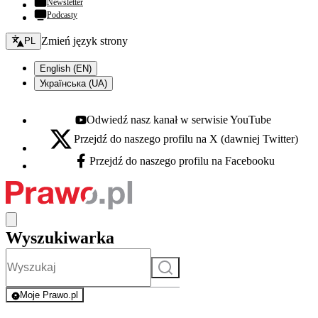
Newsletter
Podcasty
Zmień język - bieżący:
Zmień język strony
PL
English (EN)
Українська (UA)
Odwiedź nasz kanał w serwisie YouTube
Youtube - otwiera się w nowej karcie
Przejdź do naszego profilu na X (dawniej Twitter)
X - otwiera się w nowej karcie
Przejdź do naszego profilu na Facebooku
Facebook - otwiera się w nowej karcie
Wyszukiwarka
Szukaj
Moje Prawo.pl
- rejestracja i logowanie do serwisu