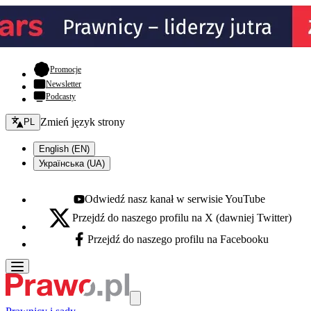
- otwiera się w nowej karcie
Promocje
Newsletter
Podcasty
Zmień język - bieżący:
Zmień język strony
PL
English (EN)
Українська (UA)
Odwiedź nasz kanał w serwisie YouTube
Youtube - otwiera się w nowej karcie
Przejdź do naszego profilu na X (dawniej Twitter)
X - otwiera się w nowej karcie
Przejdź do naszego profilu na Facebooku
Facebook - otwiera się w nowej karcie