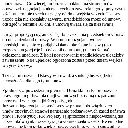
mocy prawa. Co więcej, propozycja nakłada na strony umów
obowiązek negocjacji zmierzających do zawarcia ugody, przy czym
jeżeli w terminie trzech miesięcy od dnia wejścia w życie Ustawy
ugoda taka nie zostałaby zawarta, przedsiębiorca może od umowy
odstąpić w terminie 30 dni, a umowę uważa się za niezawartą.
Druga propozycja ogranicza się do przyznania przedsiębiorcy prawa
do odstąpienia od umowy. W obu propozycjach wobec
przedsiębiorcy, który podjął działania określone Ustawą (tzn.
rozpoczął negocjacje lub odstąpił od umowy) nie może być
ogłoszona upadłość. Z kolei postępowanie upadłościowe ulegałoby
zawieszeniu, o ile upadłość ogłoszona została przed dniem wejścia
w życie Ustawy.
Trzecia propozycja Ustawy wprowadza sankcję bezwzględnej
nieważności dla tego typu umów.
Zgodnie z zapowiedziami premiera
Donalda
Tuska propozycje
prawnego uregulowania opcji walutowych zostaną rozpatrzone
przez rząd w ciągu najbliższego tygodnia.
Już sama ingerencja ustawodawcy w prawa i obowiązki stron
umów opcyjnych stanowi naruszenie podstawowych zasad państwa
prawa i Konstytucji RP. Projekty są sprzeczne z niepodważalną dla
uczestników rynku zasadą, iż prawo nie działa wstecz. Ewentualne
uchwalanie któregokolwiek z powyższych rozwiązań spowoduje