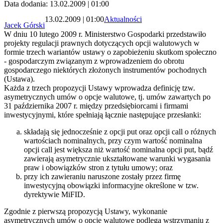
Data dodania: 13.02.2009 | 01:00
13.02.2009 | 01:00
Aktualności
Jacek Górski
W dniu 10 lutego 2009 r. Ministerstwo Gospodarki przedstawiło
projekty regulacji prawnych dotyczących opcji walutowych w
formie trzech wariantów ustawy o zapobieżeniu skutkom społeczno
- gospodarczym związanym z wprowadzeniem do obrotu
gospodarczego niektórych złożonych instrumentów pochodnych
(Ustawa).
Każda z trzech propozycji Ustawy wprowadza definicję tzw.
asymetrycznych umów o opcje walutowe, tj. umów zawartych po
31 października 2007 r. między przedsiębiorcami i firmami
inwestycyjnymi, które spełniają łącznie następujące przesłanki:
składają się jednocześnie z opcji put oraz opcji call o różnych
wartościach nominalnych, przy czym wartość nominalna
opcji call jest większa niż wartość nominalna opcji put, bądź
zawierają asymetrycznie ukształtowane warunki wygasania
praw i obowiązków stron z tytułu umowy; oraz
przy ich zawieraniu naruszone zostały przez firmę
inwestycyjną obowiązki informacyjne określone w tzw.
dyrektywie MiFID.
Zgodnie z pierwszą propozycją Ustawy, wykonanie
asymetrycznych umów o opcje walutowe podlega wstrzymaniu z