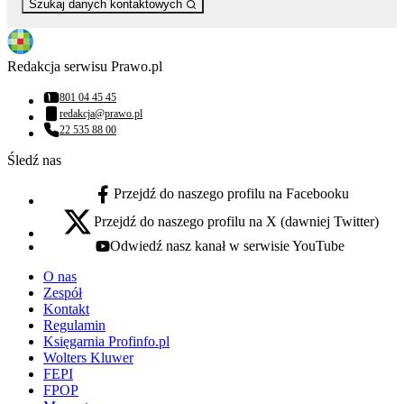
Szukaj danych kontaktowych
Redakcja serwisu Prawo.pl
801 04 45 45
Numer telefonu:
redakcja@prawo.pl
Adres email:
22 535 88 00
Numer telefonu:
Śledź nas
Przejdź do naszego profilu na Facebooku
facebook - otwiera się w nowej karcie
Przejdź do naszego profilu na X (dawniej Twitter)
x - otwiera się w nowej karcie
Odwiedź nasz kanał w serwisie YouTube
youtube - otwiera się w nowej karcie
O nas
Zespół
Kontakt
Regulamin
Księgarnia Profinfo.pl
Wolters Kluwer
FEPI
FPOP