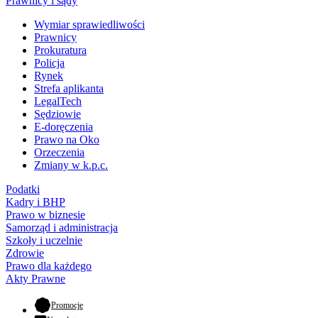
Prawnicy i sądy
Wymiar sprawiedliwości
Prawnicy
Prokuratura
Policja
Rynek
Strefa aplikanta
LegalTech
Sędziowie
E-doręczenia
Prawo na Oko
Orzeczenia
Zmiany w k.p.c.
Podatki
Kadry i BHP
Prawo w biznesie
Samorząd i administracja
Szkoły i uczelnie
Zdrowie
Prawo dla każdego
Akty Prawne
- otwiera się w nowej karcie
Promocje