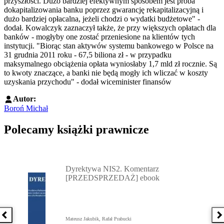
przyszłości. Dużo bardziej efektywnym sposobem jest próba
dokapitalizowania banku poprzez gwarancję rekapitalizacyjną i
dużo bardziej opłacalna, jeżeli chodzi o wydatki budżetowe" -
dodał. Kowalczyk zaznaczył także, że przy większych opłatach dla
banków - mogłyby one zostać przeniesione na klientów tych
instytucji. "Biorąc stan aktywów systemu bankowego w Polsce na
31 grudnia 2011 roku - 67,5 biliona zł - w przypadku
maksymalnego obciążenia opłata wyniosłaby 1,7 mld zł rocznie. Są
to kwoty znaczące, a banki nie będą mogły ich wliczać w koszty
uzyskania przychodu" - dodał wiceminister finansów
Autor:
Boroń Michał
Polecamy książki prawnicze
Przejdź do: Dyrektywa NIS2. Komentarz [PRZEDSPRZEDAŻ] ebook,
Dyrektywa NIS2. Komentarz
[PRZEDSPRZEDAŻ] ebook
Poprzednia książka
N
Mateusz Jakubik, Rafał Prabucki