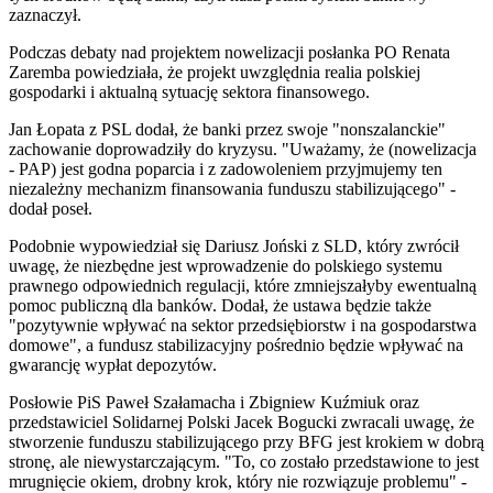
zaznaczył.
Podczas debaty nad projektem nowelizacji posłanka PO Renata
Zaremba powiedziała, że projekt uwzględnia realia polskiej
gospodarki i aktualną sytuację sektora finansowego.
Jan Łopata z PSL dodał, że banki przez swoje "nonszalanckie"
zachowanie doprowadziły do kryzysu. "Uważamy, że (nowelizacja
- PAP) jest godna poparcia i z zadowoleniem przyjmujemy ten
niezależny mechanizm finansowania funduszu stabilizującego" -
dodał poseł.
Podobnie wypowiedział się Dariusz Joński z SLD, który zwrócił
uwagę, że niezbędne jest wprowadzenie do polskiego systemu
prawnego odpowiednich regulacji, które zmniejszałyby ewentualną
pomoc publiczną dla banków. Dodał, że ustawa będzie także
"pozytywnie wpływać na sektor przedsiębiorstw i na gospodarstwa
domowe", a fundusz stabilizacyjny pośrednio będzie wpływać na
gwarancję wypłat depozytów.
Posłowie PiS Paweł Szałamacha i Zbigniew Kuźmiuk oraz
przedstawiciel Solidarnej Polski Jacek Bogucki zwracali uwagę, że
stworzenie funduszu stabilizującego przy BFG jest krokiem w dobrą
stronę, ale niewystarczającym. "To, co zostało przedstawione to jest
mrugnięcie okiem, drobny krok, który nie rozwiązuje problemu" -