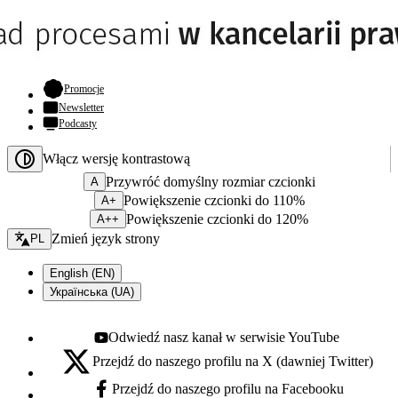
- otwiera się w nowej karcie
Promocje
Newsletter
Podcasty
Włącz wersję kontrastową
Przywróć domyślny rozmiar czcionki
A
Powiększenie czcionki do 110%
A+
Powiększenie czcionki do 120%
A++
Zmień język - bieżący:
Zmień język strony
PL
English (EN)
Українська (UA)
Odwiedź nasz kanał w serwisie YouTube
Youtube - otwiera się w nowej karcie
Przejdź do naszego profilu na X (dawniej Twitter)
X - otwiera się w nowej karcie
Przejdź do naszego profilu na Facebooku
Facebook - otwiera się w nowej karcie