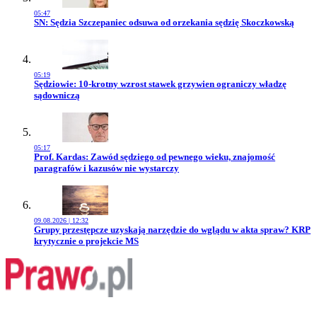
05:47
Przejdź do artykułu:
SN: Sędzia Szczepaniec odsuwa od orzekania sędzię Skoczkowską
05:19
Przejdź do artykułu:
Sędziowie: 10-krotny wzrost stawek grzywien ograniczy władzę
sądowniczą
05:17
Przejdź do artykułu:
Prof. Kardas: Zawód sędziego od pewnego wieku, znajomość
paragrafów i kazusów nie wystarczy
09.08.2026 | 12:32
Przejdź do artykułu:
Grupy przestępcze uzyskają narzędzie do wglądu w akta spraw? KRP
krytycznie o projekcie MS