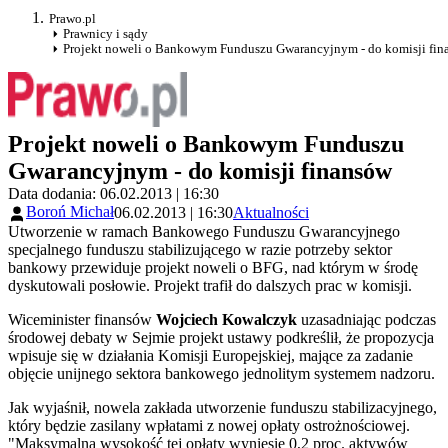
Prawo.pl
Prawnicy i sądy
Projekt noweli o Bankowym Funduszu Gwarancyjnym - do komisji fin
Projekt noweli o Bankowym Funduszu
Gwarancyjnym - do komisji finansów
Data dodania: 06.02.2013 | 16:30
Boroń Michał
06.02.2013 | 16:30
Aktualności
Utworzenie w ramach Bankowego Funduszu Gwarancyjnego
specjalnego funduszu stabilizującego w razie potrzeby sektor
bankowy przewiduje projekt noweli o BFG, nad którym w środę
dyskutowali posłowie. Projekt trafił do dalszych prac w komisji.
Wiceminister finansów
Wojciech Kowalczyk
uzasadniając podczas
środowej debaty w Sejmie projekt ustawy podkreślił, że propozycja
wpisuje się w działania Komisji Europejskiej, mające za zadanie
objęcie unijnego sektora bankowego jednolitym systemem nadzoru.
Jak wyjaśnił, nowela zakłada utworzenie funduszu stabilizacyjnego,
który będzie zasilany wpłatami z nowej opłaty ostrożnościowej.
"Maksymalna wysokość tej opłaty wyniesie 0,2 proc. aktywów