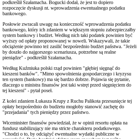
podkreślił Szałamacha. Bogucki dodał, że jest to dopiero
rozpoczęcie dyskusji nt. wprowadzenia ewentualnego podatku
bankowego.
Posłowie zwracali uwagę na konieczność wprowadzenia podatku
bankowego, który ich zdaniem w większym stopniu zabezpieczałby
system bankowy i budżet. Według nich taki podatek powinien być
wyższy od opłaty proponowanej w noweli. Wskazywali, że takie
obciążenie powinno też zasilić bezpośrednio budżet państwa. "Jeżeli
by doszło do najgorszego scenariusza, potrzebne są realne
pieniądze" - podkreślił Szałamacha.
Według Kuźmiuka polski rząd powinien "głębiej sięgnąć do
kieszeni banków". "Mimo spowolnienia gospodarczego i kryzysu
ten system (bankowy) ma się bardzo dobrze. Pojawia się pytanie,
dlaczego u ministra finansów jest taki wstręt przed sięgnięciem do
tej kieszeni" - pytał poseł.
Z kolei zdaniem Łukasza Krupy z Ruchu Palikota przesunięcie tej
opłaty bezpośrednio do budżetu mogłoby stanowić zachętę do
"przejadania" tych pieniędzy przez państwo.
Wiceminister finansów powiedział, że w opinii resortu opłata na
fundusz stabilizujący nie ma stricte charakteru podatkowego.
"Chodzi o to, by odciążyć ewentualne wydatki publiczne w