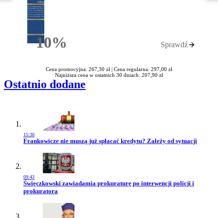
10%
Sprawdź
Rabatu
Cena promocyjna: 267,30 zł |
Cena regularna: 297,00 zł
Najniższa cena w ostatnich 30 dniach: 207,90 zł
Ostatnio dodane
15:30
Przejdź do artykułu:
Frankowicze nie muszą już spłacać kredytu? Zależy od sytuacji
09:43
Przejdź do artykułu:
Święczkowski zawiadamia prokuraturę po interwencji policji i
prokuratora