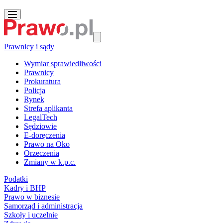
Prawnicy i sądy
Wymiar sprawiedliwości
Prawnicy
Prokuratura
Policja
Rynek
Strefa aplikanta
LegalTech
Sędziowie
E-doręczenia
Prawo na Oko
Orzeczenia
Zmiany w k.p.c.
Podatki
Kadry i BHP
Prawo w biznesie
Samorząd i administracja
Szkoły i uczelnie