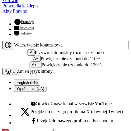
Zdrowie
Prawo dla każdego
Akty Prawne
- otwiera się w nowej karcie
Promocje
Newsletter
Podcasty
Włącz wersję kontrastową
Przywróć domyślny rozmiar czcionki
A
Powiększenie czcionki do 110%
A+
Powiększenie czcionki do 120%
A++
Zmień język - bieżący:
Zmień język strony
PL
English (EN)
Українська (UA)
Odwiedź nasz kanał w serwisie YouTube
Youtube - otwiera się w nowej karcie
Przejdź do naszego profilu na X (dawniej Twitter)
X - otwiera się w nowej karcie
Przejdź do naszego profilu na Facebooku
Facebook - otwiera się w nowej karcie