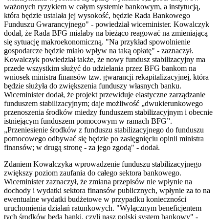
ważonych ryzykiem w całym systemie bankowym, a instytucją,
która będzie ustalała jej wysokość, będzie Rada Bankowego
Funduszu Gwarancyjnego" - powiedział wiceminister. Kowalczyk
dodał, że Rada BFG miałaby na bieżąco reagować na zmieniającą
się sytuację makroekonomiczną. "Na przykład spowolnienie
gospodarcze będzie miało wpływ na taką opłatę" - zaznaczył.
Kowalczyk powiedział także, że nowy fundusz stabilizacyjny ma
przede wszystkim służyć do udzielania przez BFG bankom na
wniosek ministra finansów tzw. gwarancji rekapitalizacyjnej, która
będzie służyła do zwiększenia funduszy własnych banku.
Wiceminister dodał, że projekt przewiduje elastyczne zarządzanie
funduszem stabilizacyjnym; daje możliwość „dwukierunkowego
przenoszenia środków miedzy funduszem stabilizacyjnym i obecnie
istniejącym funduszem pomocowym w ramach BFG”.
„Przeniesienie środków z funduszu stabilizacyjnego do funduszu
pomocowego odbywać się będzie po zasięgnięciu opinii ministra
finansów; w drugą stronę - za jego zgodą" - dodał.
Zdaniem Kowalczyka wprowadzenie funduszu stabilizacyjnego
zwiększy poziom zaufania do całego sektora bankowego.
Wiceminister zaznaczył, że zmiana przepisów nie wpłynie na
dochody i wydatki sektora finansów publicznych, wpłynie za to na
ewentualne wydatki budżetowe w przypadku konieczności
uruchomienia działań ratunkowych. "Wyłącznym beneficjentem
tych środków będą banki, czyli nasz polski system bankowy" -