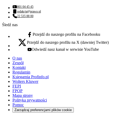
801 04 45 45
Numer telefonu:
redakcja@prawo.pl
Adres email:
22 535 88 00
Numer telefonu:
Śledź nas
Przejdź do naszego profilu na Facebooku
facebook - otwiera się w nowej karcie
Przejdź do naszego profilu na X (dawniej Twitter)
x - otwiera się w nowej karcie
Odwiedź nasz kanał w serwisie YouTube
youtube - otwiera się w nowej karcie
O nas
Zespół
Kontakt
Regulamin
Księgarnia Profinfo.pl
Wolters Kluwer
FEPI
FPOP
Mapa strony
Polityka prywatności
Pomoc
Zarządzaj preferencjami plików cookie