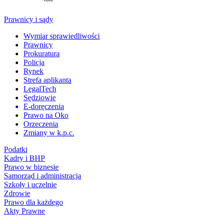
Prawnicy i sądy
Wymiar sprawiedliwości
Prawnicy
Prokuratura
Policja
Rynek
Strefa aplikanta
LegalTech
Sędziowie
E-doręczenia
Prawo na Oko
Orzeczenia
Zmiany w k.p.c.
Podatki
Kadry i BHP
Prawo w biznesie
Samorząd i administracja
Szkoły i uczelnie
Zdrowie
Prawo dla każdego
Akty Prawne