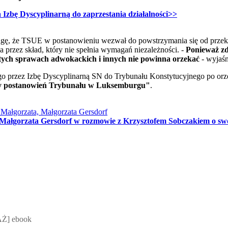
Izbę Dyscyplinarną do zaprzestania działalności>>
agę, że TSUE w postanowieniu wezwał do powstrzymania się od prze
 przez skład, który nie spełnia wymagań niezależności. -
Ponieważ zd
 tych sprawach adwokackich i innych nie powinna orzekać
- wyjaśn
ego przez Izbę Dyscyplinarną SN do Trybunału Konstytucyjnego po or
ny postanowień Trybunału w Luksemburgu"
.
 Małgorzata Gersdorf w rozmowie z Krzysztofem Sobczakiem o swoj
 Mateusz Jakubik, Rafał Prabucki - otwiera się w nowym oknie
Ż] ebook