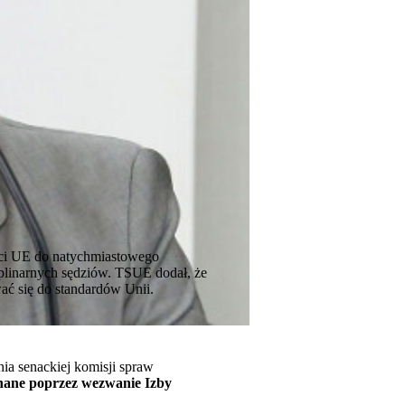
ości UE do natychmiastowego
plinarnych sędziów. TSUE dodał, że
ać się do standardów Unii.
ia senackiej komisji spraw
ane poprzez wezwanie Izby