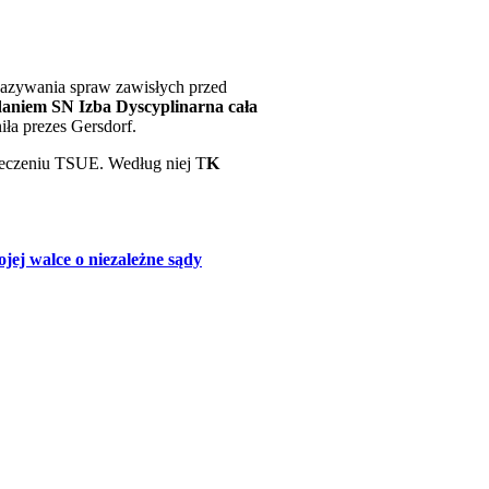
kazywania spraw zawisłych przed
aniem SN Izba Dyscyplinarna cała
iła prezes Gersdorf.
zeczeniu TSUE. Według niej T
K
ej walce o niezależne sądy