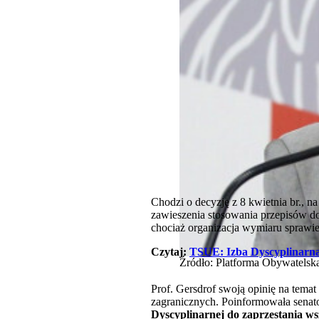
Chodzi o decyzję z 8 kwietnia br., 
zawieszenia stosowania przepisów d
chociaż organizacja wymiaru sprawie
Czytaj:
TSUE: Izba Dyscyplinarna
Źródło: Platforma Obywatels
Prof. Gersdrof swoją opinię na tema
zagranicznych. Poinformowała senat
Dyscyplinarnej do zaprzestania wsze