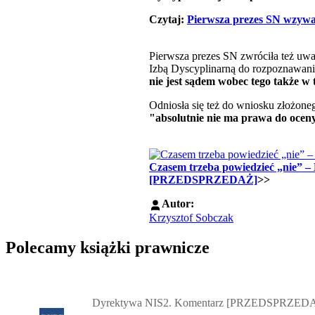
Czytaj:
Pierwsza prezes SN wzywa 
Pierwsza prezes SN zwróciła też uw
Izbą Dyscyplinarną do rozpoznawania
nie jest sądem wobec tego także w
Odniosła się też do wniosku złożon
"absolutnie nie ma prawa do oce
Czasem trzeba powiedzieć „nie” –
[PRZEDSPRZEDAŻ]
>>
Autor:
Krzysztof Sobczak
Polecamy książki prawnicze
Przejdź do: Dyrektywa NIS2. Komentarz [PRZEDSPRZEDAŻ] ebook,
Dyrektywa NIS2. Komentarz [PRZEDSPRZEDA