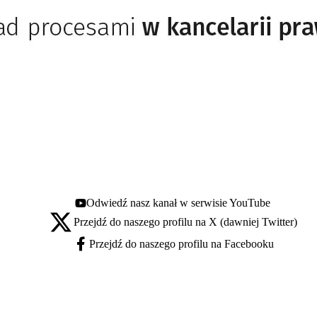
Odwiedź nasz kanał w serwisie YouTube
Youtube - otwiera się w nowej karcie
Przejdź do naszego profilu na X (dawniej Twitter)
X - otwiera się w nowej karcie
Przejdź do naszego profilu na Facebooku
Facebook - otwiera się w nowej karcie