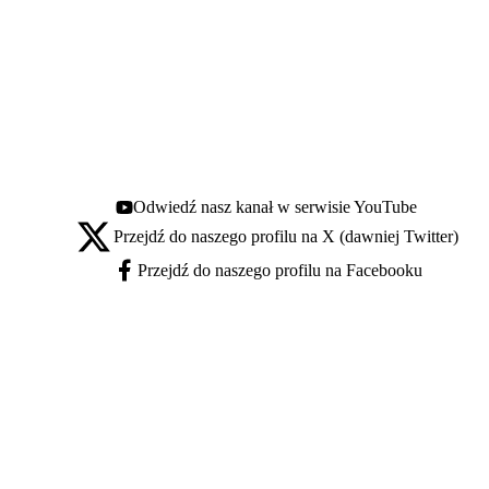
Odwiedź nasz kanał w serwisie YouTube
Youtube - otwiera się w nowej karcie
Przejdź do naszego profilu na X (dawniej Twitter)
X - otwiera się w nowej karcie
Przejdź do naszego profilu na Facebooku
Facebook - otwiera się w nowej karcie