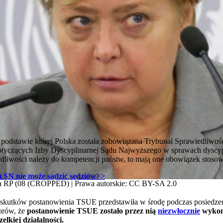
na podstawie której Polska została zobowiązana Trybunał Sprawiedliw
otyczących Izby Dyscyplinarnej Sądu Najwyższego w sprawach dyscy
dliwości należy do kompetencji państw, to mają one obowiązek stosow
 SN nie może sądzić sędziów>>
ka RP (08 (CROPPED) | Prawa autorskie: CC BY-SA 2.0
t skutków postanowienia TSUE przedstawiła w środę podczas posiedzen
orów, że
postanowienie TSUE zostało przez nią
niezwłocznie
wykon
lkiej działalności.