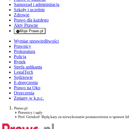
Samorząd i administracja
Szkoły i uczelnie
Zdrowie
Prawo dla każdego
Akty Prawne
Moje Prawo.pl
- rejestracja i logowanie do serwisu
Wymiar sprawiedliwości
Prawnicy
Prokuratura
Policja
Rynek
Strefa aplikanta
LegalTech
Sędziowie
E-doręczenia
Prawo na Oko
Orzeczenia
Zmiany w k.p.c.
Prawo.pl
Prawnicy i sądy
Prof. Gersdorf: Będą kary za niewykonanie postanowienia w sprawie I