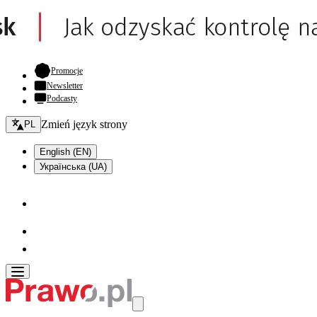
- otwiera się w nowej karcie
Promocje
Newsletter
Podcasty
Zmień język - bieżący:
Zmień język strony
PL
English (EN)
Українська (UA)