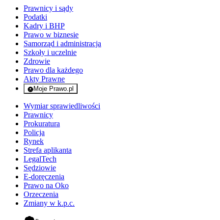
Prawnicy i sądy
Podatki
Kadry i BHP
Prawo w biznesie
Samorząd i administracja
Szkoły i uczelnie
Zdrowie
Prawo dla każdego
Akty Prawne
Moje Prawo.pl
- rejestracja i logowanie do serwisu
Wymiar sprawiedliwości
Prawnicy
Prokuratura
Policja
Rynek
Strefa aplikanta
LegalTech
Sędziowie
E-doręczenia
Prawo na Oko
Orzeczenia
Zmiany w k.p.c.