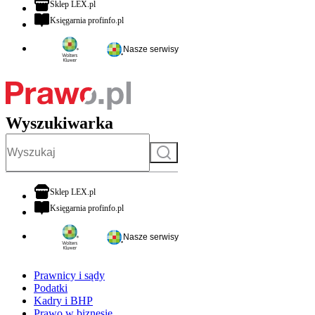
otwiera się w nowej karcie
Sklep LEX.pl
otwiera się w nowej karcie
Księgarnia profinfo.pl
Nasze serwisy
Wyszukiwarka
Szukaj
otwiera się w nowej karcie
Sklep LEX.pl
otwiera się w nowej karcie
Księgarnia profinfo.pl
Nasze serwisy
Prawnicy i sądy
Podatki
Kadry i BHP
Prawo w biznesie