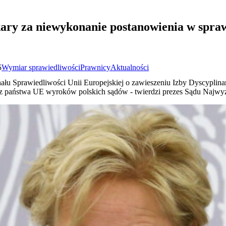
kary za niewykonanie postanowienia w spraw
5
Wymiar sprawiedliwości
Prawnicy
Aktualności
łu Sprawiedliwości Unii Europejskiej o zawieszeniu Izby Dyscyplina
ez państwa UE wyroków polskich sądów - twierdzi prezes Sądu Najwyż