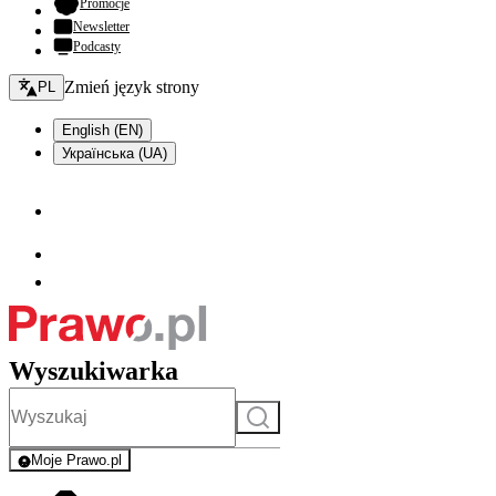
- otwiera się w nowej karcie
Promocje
Newsletter
Podcasty
Zmień język - bieżący:
Zmień język strony
PL
English (EN)
Українська (UA)
Wyszukiwarka
Szukaj
Moje Prawo.pl
- rejestracja i logowanie do serwisu