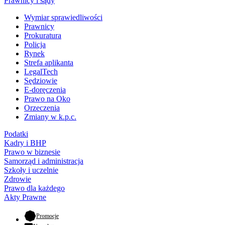
Prawnicy i sądy
Wymiar sprawiedliwości
Prawnicy
Prokuratura
Policja
Rynek
Strefa aplikanta
LegalTech
Sędziowie
E-doręczenia
Prawo na Oko
Orzeczenia
Zmiany w k.p.c.
Podatki
Kadry i BHP
Prawo w biznesie
Samorząd i administracja
Szkoły i uczelnie
Zdrowie
Prawo dla każdego
Akty Prawne
- otwiera się w nowej karcie
Promocje