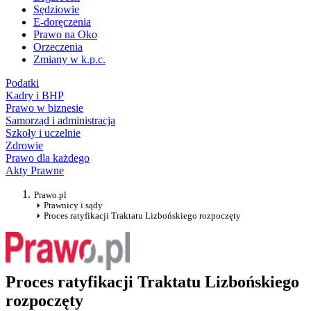
Sędziowie
E-doręczenia
Prawo na Oko
Orzeczenia
Zmiany w k.p.c.
Podatki
Kadry i BHP
Prawo w biznesie
Samorząd i administracja
Szkoły i uczelnie
Zdrowie
Prawo dla każdego
Akty Prawne
Prawo.pl
Prawnicy i sądy
Proces ratyfikacji Traktatu Lizbońskiego rozpoczęty
Proces ratyfikacji Traktatu Lizbońskiego
rozpoczęty