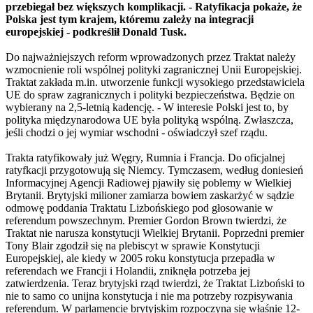
przebiegał bez większych komplikacji. - Ratyfikacja pokaże, że
Polska jest tym krajem, któremu zależy na integracji
europejskiej - podkreślił Donald Tusk.
Do najważniejszych reform wprowadzonych przez Traktat należy
wzmocnienie roli wspólnej polityki zagranicznej Unii Europejskiej.
Traktat zakłada m.in. utworzenie funkcji wysokiego przedstawiciela
UE do spraw zagranicznych i polityki bezpieczeństwa. Będzie on
wybierany na 2,5-letnią kadencję. - W interesie Polski jest to, by
polityka międzynarodowa UE była polityką wspólną. Zwłaszcza,
jeśli chodzi o jej wymiar wschodni - oświadczył szef rządu.
Trakta ratyfikowały już Węgry, Rumnia i Francja. Do oficjalnej
ratyfkacji przygotowują się Niemcy. Tymczasem, według doniesień
Informacyjnej Agencji Radiowej pjawiły się poblemy w Wielkiej
Brytanii. Brytyjski milioner zamiarza bowiem zaskarżyć w sądzie
odmowę poddania Traktatu Lizbońskiego pod głosowanie w
referendum powszechnym. Premier Gordon Brown twierdzi, że
Traktat nie narusza konstytucji Wielkiej Brytanii. Poprzedni premier
Tony Blair zgodził się na plebiscyt w sprawie Konstytucji
Europejskiej, ale kiedy w 2005 roku konstytucja przepadła w
referendach we Francji i Holandii, zniknęła potrzeba jej
zatwierdzenia. Teraz brytyjski rząd twierdzi, że Traktat Lizboński to
nie to samo co unijna konstytucja i nie ma potrzeby rozpisywania
referendum. W parlamencie brytyjskim rozpoczyna się właśnie 12-