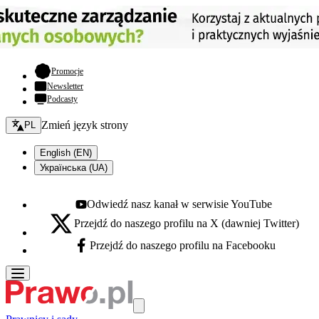
- otwiera się w nowej karcie
Promocje
Newsletter
Podcasty
Zmień język - bieżący:
Zmień język strony
PL
English (EN)
Українська (UA)
Odwiedź nasz kanał w serwisie YouTube
Youtube - otwiera się w nowej karcie
Przejdź do naszego profilu na X (dawniej Twitter)
X - otwiera się w nowej karcie
Przejdź do naszego profilu na Facebooku
Facebook - otwiera się w nowej karcie