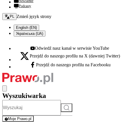
Newsletter
Podcasty
Zmień język - bieżący:
Zmień język strony
PL
English (EN)
Українська (UA)
Odwiedź nasz kanał w serwisie YouTube
Youtube - otwiera się w nowej karcie
Przejdź do naszego profilu na X (dawniej Twitter)
X - otwiera się w nowej karcie
Przejdź do naszego profilu na Facebooku
Facebook - otwiera się w nowej karcie
Wyszukiwarka
Szukaj
Moje Prawo.pl
- rejestracja i logowanie do serwisu