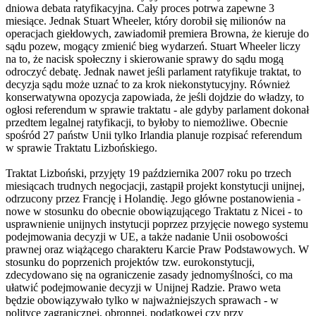
dniowa debata ratyfikacyjna. Cały proces potrwa zapewne 3
miesiące. Jednak Stuart Wheeler, który dorobił się milionów na
operacjach giełdowych, zawiadomił premiera Browna, że kieruje do
sądu pozew, mogący zmienić bieg wydarzeń. Stuart Wheeler liczy
na to, że nacisk społeczny i skierowanie sprawy do sądu mogą
odroczyć debatę. Jednak nawet jeśli parlament ratyfikuje traktat, to
decyzja sądu może uznać to za krok niekonstytucyjny. Również
konserwatywna opozycja zapowiada, że jeśli dojdzie do władzy, to
ogłosi referendum w sprawie traktatu - ale gdyby parlament dokonał
przedtem legalnej ratyfikacji, to byłoby to niemożliwe. Obecnie
spośród 27 państw Unii tylko Irlandia planuje rozpisać referendum
w sprawie Traktatu Lizbońskiego.
Traktat Lizboński, przyjęty 19 października 2007 roku po trzech
miesiącach trudnych negocjacji, zastąpił projekt konstytucji unijnej,
odrzucony przez Francję i Holandię. Jego główne postanowienia -
nowe w stosunku do obecnie obowiązującego Traktatu z Nicei - to
usprawnienie unijnych instytucji poprzez przyjęcie nowego systemu
podejmowania decyzji w UE, a także nadanie Unii osobowości
prawnej oraz wiążącego charakteru Karcie Praw Podstawowych. W
stosunku do poprzenich projektów tzw. eurokonstytucji,
zdecydowano się na ograniczenie zasady jednomyślności, co ma
ułatwić podejmowanie decyzji w Unijnej Radzie. Prawo weta
będzie obowiązywało tylko w najważniejszych sprawach - w
polityce zagranicznej, obronnej, podatkowej czy przy