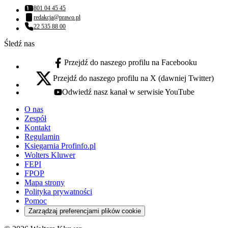
801 04 45 45
Numer telefonu:
redakcja@prawo.pl
Adres email:
22 535 88 00
Numer telefonu:
Śledź nas
Przejdź do naszego profilu na Facebooku
facebook - otwiera się w nowej karcie
Przejdź do naszego profilu na X (dawniej Twitter)
x - otwiera się w nowej karcie
Odwiedź nasz kanał w serwisie YouTube
youtube - otwiera się w nowej karcie
O nas
Zespół
Kontakt
Regulamin
Księgarnia Profinfo.pl
Wolters Kluwer
FEPI
FPOP
Mapa strony
Polityka prywatności
Pomoc
Zarządzaj preferencjami plików cookie