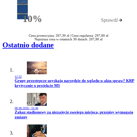
10%
Sprawdź
Rabatu
Cena promocyjna: 267,30 zł |
Cena regularna: 297,00 zł
Najniższa cena w ostatnich 30 dniach: 207,90 zł
Ostatnio dodane
12:32
Przejdź do artykułu:
Grupy przestępcze uzyskają narzędzie do wglądu w akta spraw? KRP
krytycznie o projekcie MS
08.08.2026 | 10:46
Przejdź do artykułu:
Zakaz stadionowy za niezajęcie swojego miejsca, przepisy wymagają
zmiany