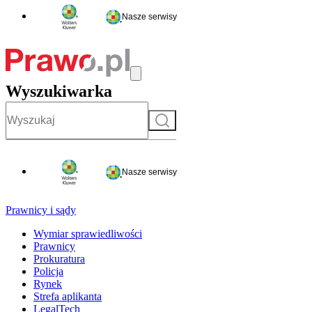
Nasze serwisy
Wyszukiwarka
Szukaj
Nasze serwisy
Prawnicy i sądy
Wymiar sprawiedliwości
Prawnicy
Prokuratura
Policja
Rynek
Strefa aplikanta
LegalTech