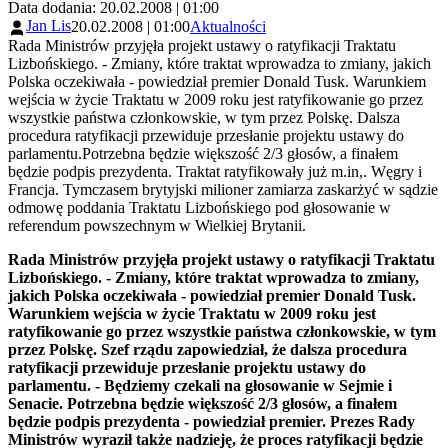
Data dodania: 20.02.2008 | 01:00
Jan Lis
20.02.2008 | 01:00
Aktualności
Rada Ministrów przyjęła projekt ustawy o ratyfikacji Traktatu
Lizbońskiego. - Zmiany, które traktat wprowadza to zmiany, jakich
Polska oczekiwała - powiedział premier Donald Tusk. Warunkiem
wejścia w życie Traktatu w 2009 roku jest ratyfikowanie go przez
wszystkie państwa członkowskie, w tym przez Polskę. Dalsza
procedura ratyfikacji przewiduje przesłanie projektu ustawy do
parlamentu.Potrzebna będzie większość 2/3 głosów, a finałem
będzie podpis prezydenta. Traktat ratyfikowały już m.in,. Węgry i
Francja. Tymczasem brytyjski milioner zamiarza zaskarżyć w sądzie
odmowę poddania Traktatu Lizbońskiego pod głosowanie w
referendum powszechnym w Wielkiej Brytanii.
Rada Ministrów przyjęła projekt ustawy o ratyfikacji Traktatu
Lizbońskiego. - Zmiany, które traktat wprowadza to zmiany,
jakich Polska oczekiwała - powiedział premier Donald Tusk.
Warunkiem wejścia w życie Traktatu w 2009 roku jest
ratyfikowanie go przez wszystkie państwa członkowskie, w tym
przez Polskę. Szef rządu zapowiedział, że dalsza procedura
ratyfikacji przewiduje przesłanie projektu ustawy do
parlamentu. - Będziemy czekali na głosowanie w Sejmie i
Senacie. Potrzebna będzie większość 2/3 głosów, a finałem
będzie podpis prezydenta - powiedział premier. Prezes Rady
Ministrów wyraził także nadzieję, że proces ratyfikacji będzie