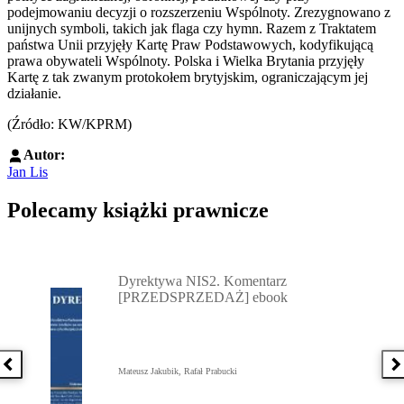
podejmowaniu decyzji o rozszerzeniu Wspólnoty. Zrezygnowano z
unijnych symboli, takich jak flaga czy hymn. Razem z Traktatem
państwa Unii przyjęły Kartę Praw Podstawowych, kodyfikującą
prawa obywateli Wspólnoty. Polska i Wielka Brytania przyjęły
Kartę z tak zwanym protokołem brytyjskim, ograniczającym jej
działanie.
(Źródło: KW/KPRM)
Autor:
Jan Lis
Polecamy książki prawnicze
Przejdź do: Dyrektywa NIS2. Komentarz [PRZEDSPRZEDAŻ] ebook,
Dyrektywa NIS2. Komentarz
[PRZEDSPRZEDAŻ] ebook
Poprzednia książka
N
Mateusz Jakubik, Rafał Prabucki