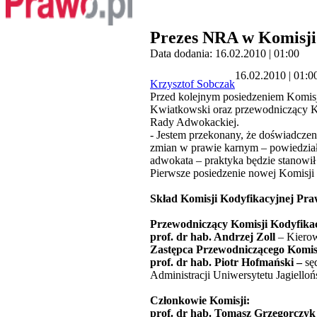
Prezes NRA w Komisji
Data dodania: 16.02.2010 | 01:00
16.02.2010 | 01:0
Krzysztof Sobczak
Przed kolejnym posiedzeniem Komisji
Kwiatkowski oraz przewodniczący Kom
Rady Adwokackiej.
- Jestem przekonany, że doświadczen
zmian w prawie karnym – powiedział
adwokata – praktyka będzie stanowił 
Pierwsze posiedzenie nowej Komisji 
Skład Komisji Kodyfikacyjnej Pr
Przewodniczący Komisji Kodyfika
prof. dr hab. Andrzej Zoll
– Kierow
Zastępca Przewodniczącego Komis
prof. dr hab. Piotr Hofmański –
sę
Administracji Uniwersytetu Jagielloń
Członkowie Komisji:
prof. dr hab. Tomasz Grzegorczyk