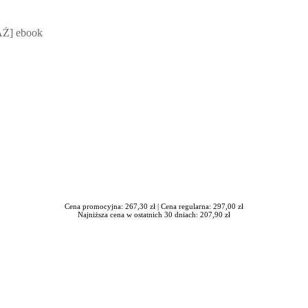
 Mateusz Jakubik, Rafał Prabucki - otwiera się w nowym oknie
Ż] ebook
Cena promocyjna: 267,30 zł |
Cena regularna: 297,00 zł
Najniższa cena w ostatnich 30 dniach: 207,90 zł