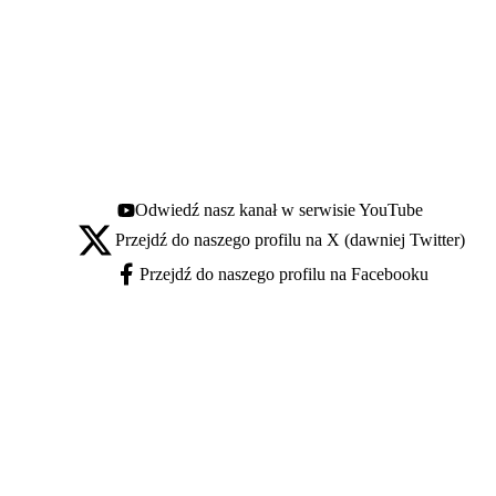
Odwiedź nasz kanał w serwisie YouTube
Youtube - otwiera się w nowej karcie
Przejdź do naszego profilu na X (dawniej Twitter)
X - otwiera się w nowej karcie
Przejdź do naszego profilu na Facebooku
Facebook - otwiera się w nowej karcie