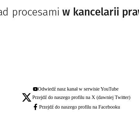
Odwiedź nasz kanał w serwisie YouTube
Youtube - otwiera się w nowej karcie
Przejdź do naszego profilu na X (dawniej Twitter)
X - otwiera się w nowej karcie
Przejdź do naszego profilu na Facebooku
Facebook - otwiera się w nowej karcie