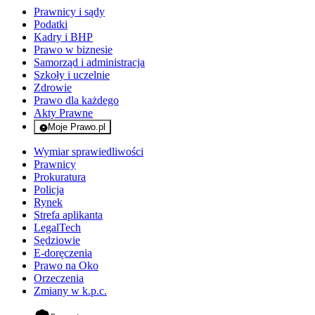
Prawnicy i sądy
Podatki
Kadry i BHP
Prawo w biznesie
Samorząd i administracja
Szkoły i uczelnie
Zdrowie
Prawo dla każdego
Akty Prawne
Moje Prawo.pl
- rejestracja i logowanie do serwisu
Wymiar sprawiedliwości
Prawnicy
Prokuratura
Policja
Rynek
Strefa aplikanta
LegalTech
Sędziowie
E-doręczenia
Prawo na Oko
Orzeczenia
Zmiany w k.p.c.