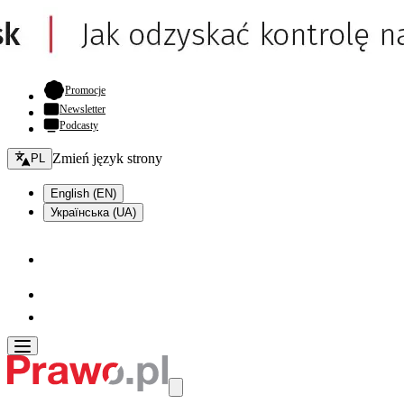
- otwiera się w nowej karcie
Promocje
Newsletter
Podcasty
Zmień język - bieżący:
Zmień język strony
PL
English (EN)
Українська (UA)