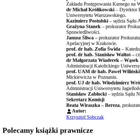
Zakładu Postępowania Karnego na Wy
dr Michał Królikowski
– Dyrektor 
Uniwersytetu Warszawskiego.
Kazimierz Postulski
– sędzia Sądu 
Grażyna Stanek
– prokurator Proku
Sprawiedliwości.
Janusz Śliwa –
prokurator Prokurat
Apelacyjnej w Krakowie.
prof. dr hab. Zofia Świda
– Katedra
prof. dr hab. Stanisław Waltoś –
cz
dr Małgorzata Wiaderek – Wąsek
Administracji Katolickiego Uniwersy
prof. UAM dr hab. Paweł Wilińsk
Mickiewicza w Poznaniu.
prof. UJ dr hab. Włodzimierz Wró
Administracji Uniwersytetu Jagielloń
Stanisław Zabłocki
– sędzia Sądu N
Sekretarz Komisji
Beata Wiraszka – Bereza
, prokura
Autor:
Krzysztof Sobczak
Polecamy książki prawnicze