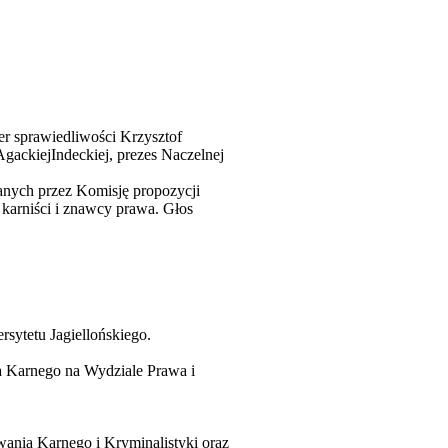
er sprawiedliwości Krzysztof
AgackiejIndeckiej, prezes Naczelnej
anych przez Komisję propozycji
karniści i znawcy prawa. Głos
sytetu Jagiellońskiego.
a Karnego na Wydziale Prawa i
ania Karnego i Kryminalistyki oraz