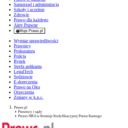
Samorząd i administracja
Szkoły i uczelnie
Zdrowie
Prawo dla każdego
Akty Prawne
Moje Prawo.pl
- rejestracja i logowanie do serwisu
Wymiar sprawiedliwości
Prawnicy
Prokuratura
Policja
Rynek
Strefa aplikanta
LegalTech
Sędziowie
E-doręczenia
Prawo na Oko
Orzeczenia
Zmiany w k.p.c.
Prawo.pl
Prawnicy i sądy
Prezes NRA w Komisji Kodyfikacyjnej Prawa Karnego