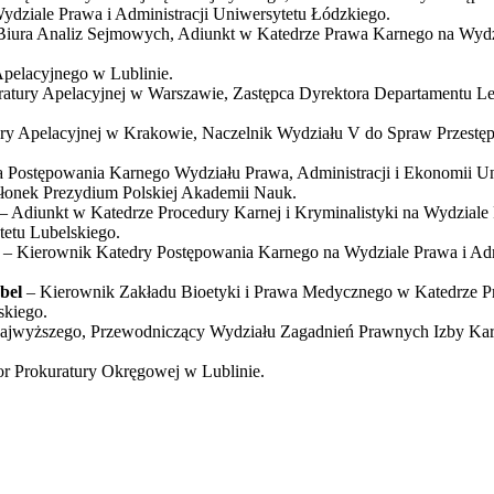
dziale Prawa i Administracji Uniwersytetu Łódzkiego.
Biura Analiz Sejmowych, Adiunkt w Katedrze Prawa Karnego na Wydzi
Apelacyjnego w Lublinie.
ratury Apelacyjnej w Warszawie, Zastępca Dyrektora Departamentu Le
ury Apelacyjnej w Krakowie, Naczelnik Wydziału V do Spraw Przestęp
 Postępowania Karnego Wydziału Prawa, Administracji i Ekonomii U
łonek Prezydium Polskiej Akademii Nauk.
– Adiunkt w Katedrze Procedury Karnej i Kryminalistyki na Wydziale
tetu Lubelskiego.
i
– Kierownik Katedry Postępowania Karnego na Wydziale Prawa i Adm
bel
– Kierownik Zakładu Bioetyki i Prawa Medycznego w Katedrze P
skiego.
ajwyższego, Przewodniczący Wydziału Zagadnień Prawnych Izby Ka
tor Prokuratury Okręgowej w Lublinie.