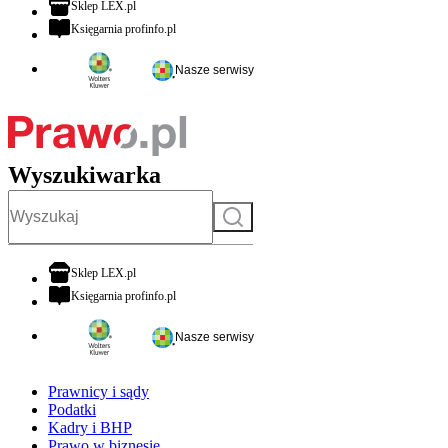
otwiera się w nowej karcie
Sklep LEX.pl
otwiera się w nowej karcie
Księgarnia profinfo.pl
Nasze serwisy
Wyszukiwarka
Szukaj
otwiera się w nowej karcie
Sklep LEX.pl
otwiera się w nowej karcie
Księgarnia profinfo.pl
Nasze serwisy
Prawnicy i sądy
Podatki
Kadry i BHP
Prawo w biznesie