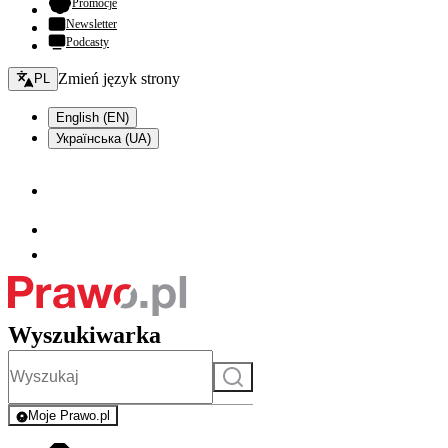
- otwiera się w nowej karcie
Promocje
Newsletter
Podcasty
Zmień język - bieżący:
Zmień język strony
PL
English (EN)
Українська (UA)
Wyszukiwarka
Szukaj
Moje Prawo.pl
- rejestracja i logowanie do serwisu