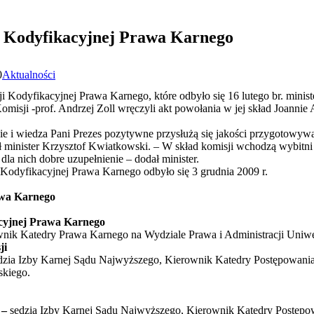
 Kodyfikacyjnej Prawa Karnego
0
Aktualności
 Kodyfikacyjnej Prawa Karnego, które odbyło się 16 lutego br. minist
isji -prof. Andrzej Zoll wręczyli akt powołania w jej skład Joannie 
ie i wiedza Pani Prezes pozytywne przysłużą się jakości przygotowyw
 minister Krzysztof Kwiatkowski. – W skład komisji wchodzą wybitni 
dla nich dobre uzupełnienie – dodał minister.
Kodyfikacyjnej Prawa Karnego odbyło się 3 grudnia 2009 r.
awa Karnego
cyjnej Prawa Karnego
nik Katedry Prawa Karnego na Wydziale Prawa i Administracji Uniwer
ji
dzia Izby Karnej Sądu Najwyższego, Kierownik Katedry Postępowani
skiego.
 –
sędzia Izby Karnej Sądu Najwyższego, Kierownik Katedry Postępow