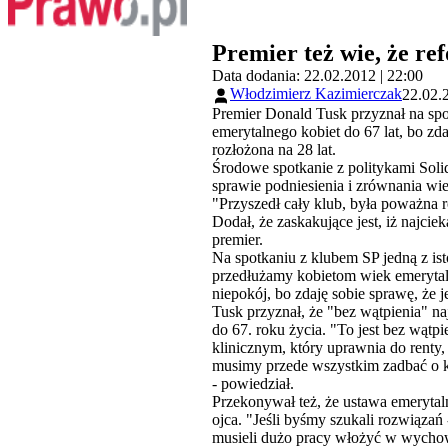
Premier też wie, że re
Data dodania: 22.02.2012 | 22:00
Włodzimierz Kazimierczak
22.02.
Premier Donald Tusk przyznał na sp
emerytalnego kobiet do 67 lat, bo zd
rozłożona na 28 lat.
Środowe spotkanie z politykami Soli
sprawie podniesienia i zrównania wi
"Przyszedł cały klub, była poważna
Dodał, że zaskakujące jest, iż najci
premier.
Na spotkaniu z klubem SP jedną z isto
przedłużamy kobietom wiek emerytalny
niepokój, bo zdaję sobie sprawę, że j
Tusk przyznał, że "bez wątpienia" n
do 67. roku życia. "To jest bez wątpi
klinicznym, który uprawnia do renty, 
musimy przede wszystkim zadbać o kat
- powiedział.
Przekonywał też, że ustawa emerytaln
ojca. "Jeśli byśmy szukali rozwiązań
musieli dużo pracy włożyć w wychowa