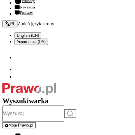
- otwiera się w nowej karcie
Promocje
Newsletter
Podcasty
Zmień język - bieżący:
Zmień język strony
PL
English (EN)
Українська (UA)
Wyszukiwarka
Szukaj
Moje Prawo.pl
- rejestracja i logowanie do serwisu