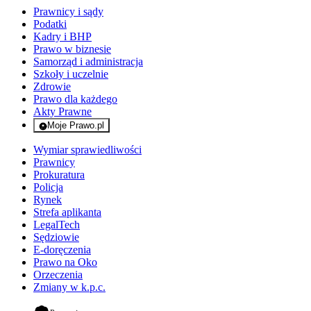
Prawnicy i sądy
Podatki
Kadry i BHP
Prawo w biznesie
Samorząd i administracja
Szkoły i uczelnie
Zdrowie
Prawo dla każdego
Akty Prawne
Moje Prawo.pl
- rejestracja i logowanie do serwisu
Wymiar sprawiedliwości
Prawnicy
Prokuratura
Policja
Rynek
Strefa aplikanta
LegalTech
Sędziowie
E-doręczenia
Prawo na Oko
Orzeczenia
Zmiany w k.p.c.