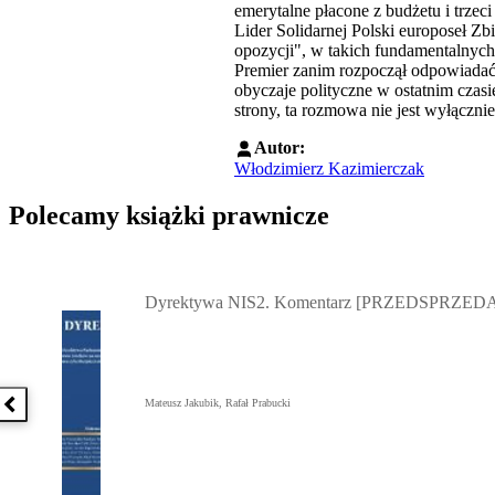
emerytalne płacone z budżetu i trzeci
Lider Solidarnej Polski europoseł Zb
opozycji", w takich fundamentalnyc
Premier zanim rozpoczął odpowiadać n
obyczaje polityczne w ostatnim czas
strony, ta rozmowa nie jest wyłączni
Autor:
Włodzimierz Kazimierczak
Polecamy książki prawnicze
Przejdź do: Dyrektywa NIS2. Komentarz [PRZEDSPRZEDAŻ] ebook,
Dyrektywa NIS2. Komentarz [PRZEDSPRZEDA
Mateusz Jakubik, Rafał Prabucki
Poprzednia książka