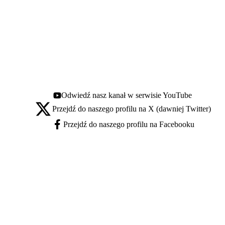
Odwiedź nasz kanał w serwisie YouTube
Youtube - otwiera się w nowej karcie
Przejdź do naszego profilu na X (dawniej Twitter)
X - otwiera się w nowej karcie
Przejdź do naszego profilu na Facebooku
Facebook - otwiera się w nowej karcie