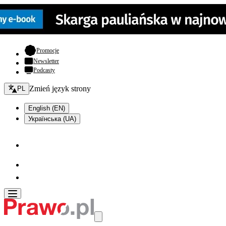
- otwiera się w nowej karcie
Promocje
Newsletter
Podcasty
Zmień język - bieżący:
Zmień język strony
PL
English (EN)
Українська (UA)