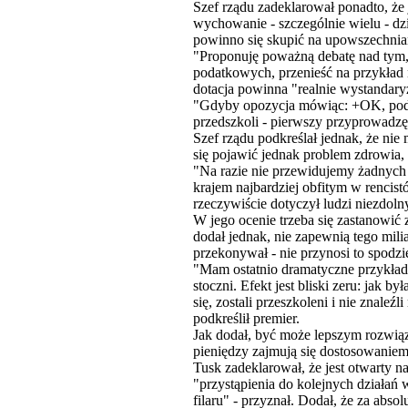
Szef rządu zadeklarował ponadto, że 
wychowanie - szczególnie wielu - dzi
powinno się skupić na upowszechnian
"Proponuję poważną debatę nad tym, 
podatkowych, przenieść na przykład na
dotacja powinna "realnie wystandary
"Gdyby opozycja mówiąc: +OK, podno
przedszkoli - pierwszy przyprowadzę
Szef rządu podkreślał jednak, że nie
się pojawić jednak problem zdrowia, 
"Na razie nie przewidujemy żadnych 
krajem najbardziej obfitym w rencist
rzeczywiście dotyczył ludzi niezdoln
W jego ocenie trzeba się zastanowić 
dodał jednak, nie zapewnią tego mil
przekonywał - nie przynosi to spodz
"Mam ostatnio dramatyczne przykład
stoczni. Efekt jest bliski zeru: jak 
się, zostali przeszkoleni i nie znale
podkreślił premier.
Jak dodał, być może lepszym rozwią
pieniędzy zajmują się dostosowaniem 
Tusk zadeklarował, że jest otwarty n
"przystąpienia do kolejnych działań 
filaru" - przyznał. Dodał, że za abs