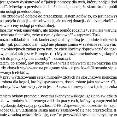
jest gotowy dyskutować o "jakiejś pomocy dla tych, którzy podjęli dod
eci". Mówiąc o przedszkolach i żłobkach, ocenił, że skoro środki publ
iu usługi przedszkolnej.
jak zbudować dotację do przedszkoli. Jestem gotów to, co jest nadwyż
 projekt dotacji - nie subwencji, ale raczej dotacji - do przedszkoli" -
zować ceny usługi przedszkolnej.
simy wiek emerytalny, ale trzeba pomóc rodzinie+, stawiała warunek
 ministra finansów, żeby o tym dyskutować" - zapewnił Tusk.
 można odkładać na bok koniecznej zmiany, którą jest podniesienie wie
ale - jak poinformował - rząd nie planuje zmian w systemie rentowym.
rewolucyjnych zmian poza tym, że chcielibyśmy doprowadzić do tego,
ów, a nadal tak jest w Europie. (...) My na razie powinniśmy się skupi
ych do pracy z tytułu choroby" - zaznaczył.
zatem, co zrobić, aby możliwa była wraz z upływem lat ewolucyjna zmia
iardy złotych wydawane na programy służące przekwalifikowaniu się o
iewanych efektów.
y przy wydatkowaniu setek milionów złotych na stosunkowo nieliczną
była robota dla kogoś, kto był spawaczem, dostał robotę jako spawacz. Ci
źli roboty. Uważam więc, że to jest też nasz zbiorowy obowiązek poszuk
zaniem byłaby promocja systemu skandynawskiego, gdzie to związki 
do warunków konkretnego zakładu pracy tych, którzy są zagrożeni lub j
a dyskusję dotyczącą przyszłości OFE. Zapewnił jednocześnie, że rząd n
wobec OFE". Zdaniem Tuska należy zastanowić się nad przyszłością II fi
olutnie zasadną uważa dyskusję, czy "w przyszłości system emerytalny t