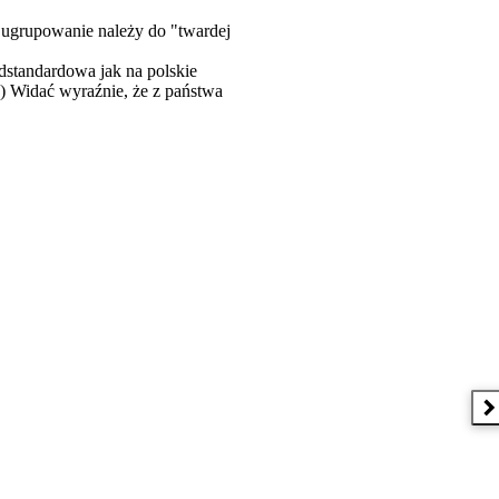
go ugrupowanie należy do "twardej
adstandardowa jak na polskie
.) Widać wyraźnie, że z państwa
N