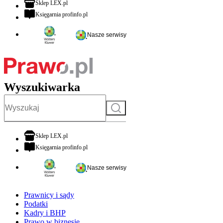
otwiera się w nowej karcie
Sklep LEX.pl
otwiera się w nowej karcie
Księgarnia profinfo.pl
Nasze serwisy
Wyszukiwarka
Szukaj
otwiera się w nowej karcie
Sklep LEX.pl
otwiera się w nowej karcie
Księgarnia profinfo.pl
Nasze serwisy
Prawnicy i sądy
Podatki
Kadry i BHP
Prawo w biznesie