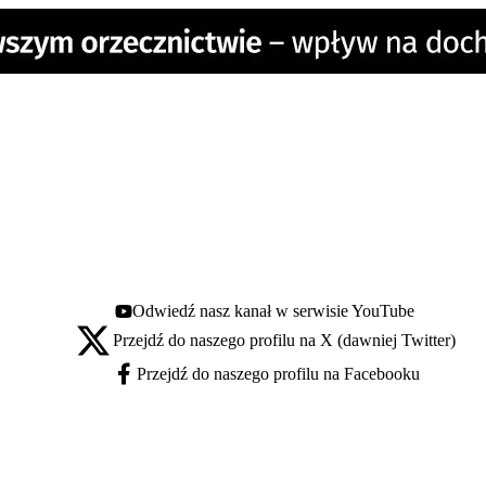
Odwiedź nasz kanał w serwisie YouTube
Youtube - otwiera się w nowej karcie
Przejdź do naszego profilu na X (dawniej Twitter)
X - otwiera się w nowej karcie
Przejdź do naszego profilu na Facebooku
Facebook - otwiera się w nowej karcie