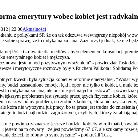
forma emerytury wobec kobiet jest radykal
2012 | 22:00
Aktualności
otkaniu z politykami SP, że on też odczuwa wewnętrzny niepokój w z
aje sobie sprawę, że to radykalna zmiana. Zaznaczył jednak, że nie będ
darnej Polski - otwarte dla mediów - było elementem konsultacji prem
eku emerytalnego kobiet i mężczyzn.
 rozmowa, jestem pod pozytywnym wrażeniem" - powiedział Tusk dzie
ekawsze i merytoryczne rozmowy były z Ruchem Palikota i Solidarną Pols
tnych kwestii była sytuacja kobiet w reformie emerytalnej. "Widać wyraź
, budzi uzasadnione emocje, lęki i opór, nie tylko u kobiet, u mnie 
est to radykalna zmiana, ale ona nie jest natychmiastowa" - powiedział 
ajwiększym problemem jest sytuacja pracujących fizycznie kobiet, któr
enia nasz wspólny problem, co zrobić z kobietą, która nie uzyska renty, 
ale która nie wytrzyma już pracy, bo ta praca jest trudna do zniesienia 
egorie ludzi najbardziej zagrożonych, czyli tych, którzy zarabiają naj
a nie powinna zaznaczać jeszcze bardziej kobiety w roli matki, zwaln
 - i jestem na to otwarty - że jest powiedzmy 67-67, ale szukamy rozwi
nie dzieci, to róbmy to symetrycznie" - podkreślił Tusk.