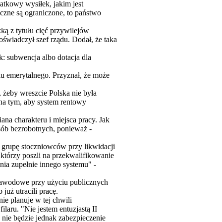
atkowy wysiłek, jakim jest
iczne są ograniczone, to państwo
ką z tytułu cięć przywilejów
 oświadczył szef rządu. Dodał, że taka
: subwencja albo dotacja dla
ku emerytalnego. Przyznał, że może
 żeby wreszcie Polska nie była
ć na tym, aby system rentowy
na charakteru i miejsca pracy. Jak
sób bezrobotnych, ponieważ -
 grupę stoczniowców przy likwidacji
, którzy poszli na przekwalifikowanie
ania zupełnie innego systemu" -
zawodowe przy użyciu publicznych
uż utracili pracę.
ie planuje w tej chwili
laru. "Nie jestem entuzjastą II
o nie będzie jednak zabezpieczenie