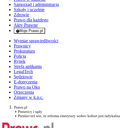
Samorząd i administracja
Szkoły i uczelnie
Zdrowie
Prawo dla każdego
Akty Prawne
Moje Prawo.pl
- rejestracja i logowanie do serwisu
Wymiar sprawiedliwości
Prawnicy
Prokuratura
Policja
Rynek
Strefa aplikanta
LegalTech
Sędziowie
E-doręczenia
Prawo na Oko
Orzeczenia
Zmiany w k.p.c.
Prawo.pl
Prawnicy i sądy
Premier też wie, że reforma emerytury wobec kobiet jest radykalna