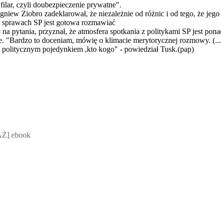
 filar, czyli doubezpieczenie prywatne".
igniew Ziobro zadeklarował, że niezależnie od różnic i od tego, że je
h sprawach SP jest gotowa rozmawiać
a pytania, przyznał, że atmosfera spotkania z politykami SP jest pon
ie. "Bardzo to doceniam, mówię o klimacie merytorycznej rozmowy. (..
e politycznym pojedynkiem ,kto kogo" - powiedział Tusk.(pap)
 Mateusz Jakubik, Rafał Prabucki - otwiera się w nowym oknie
Ż] ebook