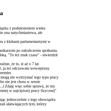
na
wiązku z podniesieniem wieku
zie ona natychmiastowa, ale
iera z klubami parlamentarnymi w
nnikarzom po zakończeniu spotkania.
ką. "To też znak czasu" - stwierdził
nie, że to, iż aż o 7 lat
też, ja też odczuwam wewnętrzny
premier.
e mogą nie wytrzymać tego typu pracy
bo nie jest chora w sensie
(...) Zdaję więc sobie sprawę, że my
mniej w najcięższej pracy fizycznej"
iając jednocześnie z tego obowiązku
ązań ułatwiających tym, którzy