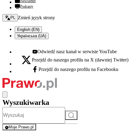
Newsletter
Podcasty
Zmień język - bieżący:
Zmień język strony
PL
English (EN)
Українська (UA)
Odwiedź nasz kanał w serwisie YouTube
Youtube - otwiera się w nowej karcie
Przejdź do naszego profilu na X (dawniej Twitter)
X - otwiera się w nowej karcie
Przejdź do naszego profilu na Facebooku
Facebook - otwiera się w nowej karcie
Wyszukiwarka
Szukaj
Moje Prawo.pl
- rejestracja i logowanie do serwisu