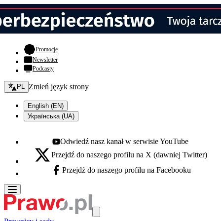
- otwiera się w nowej karcie
Promocje
Newsletter
Podcasty
Zmień język - bieżący:
Zmień język strony
PL
English (EN)
Українська (UA)
Odwiedź nasz kanał w serwisie YouTube
Youtube - otwiera się w nowej karcie
Przejdź do naszego profilu na X (dawniej Twitter)
X - otwiera się w nowej karcie
Przejdź do naszego profilu na Facebooku
Facebook - otwiera się w nowej karcie