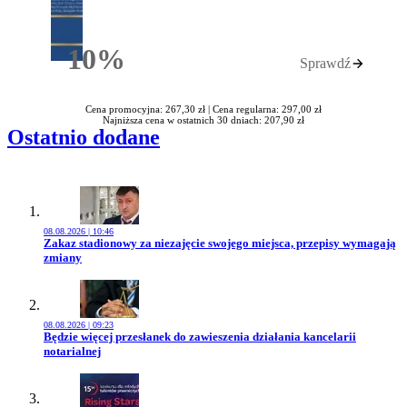
10%
Sprawdź
Rabatu
Cena promocyjna: 267,30 zł |
Cena regularna: 297,00 zł
Najniższa cena w ostatnich 30 dniach: 207,90 zł
Ostatnio dodane
08.08.2026 | 10:46
Przejdź do artykułu:
Zakaz stadionowy za niezajęcie swojego miejsca, przepisy wymagają
zmiany
08.08.2026 | 09:23
Przejdź do artykułu:
Będzie więcej przesłanek do zawieszenia działania kancelarii
notarialnej