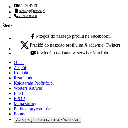
801 04 45 45
Numer telefonu:
redakcja@prawo.pl
Adres email:
22 535 88 00
Numer telefonu:
Śledź nas
Przejdź do naszego profilu na Facebooku
facebook - otwiera się w nowej karcie
Przejdź do naszego profilu na X (dawniej Twitter)
x - otwiera się w nowej karcie
Odwiedź nasz kanał w serwisie YouTube
youtube - otwiera się w nowej karcie
O nas
Zespół
Kontakt
Regulamin
Księgarnia Profinfo.pl
Wolters Kluwer
FEPI
FPOP
Mapa strony
Polityka prywatności
Pomoc
Zarządzaj preferencjami plików cookie