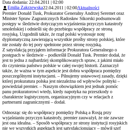
Data dodania: 22.04.2011 | 02:00
Emilia Zakrzewska
22.04.2011 | 02:00
Aktualności
Premier Donald Tusk, Prokurator Generalny Andrzej Seremet oraz
Minister Spraw Zagranicznych Radosław Sikorski podsumowali
postępy w śledztwie dotyczącym wyjaśnienia przyczyn katastrofy
smoleńskiej i odnieśli się do przebiegu współpracy ze stroną
rosyjską. Uzgodnili także, że rząd polski wystosuje notę
dyplomatyczną zawierającą wszystkie prośby strony polskiej, które
nie zostały do tej pory spełnione przez stronę rosyjską.
Z satysfakcją przyjąłem informacje Prokuratora Generalnego o
postępach w śledztwie – podkreślił Donald Tusk. Premier dodał, że
jest to jedna z najbardziej skomplikowanych spraw, z jakimi miało
do czynienia państwo polskie w całej swojej historii. Zaznaczył
także, że ważna w tym aspekcie jest dobra współpraca pomiędzy
poszczególnymi instytucjami. – Pilnujemy ustawowej zasady, dzięki
której prokuratura polska jest niezależna od wpływów polityki –
powiedział premier. – Naszym obowiązkiem jest jednak pomóc
panu prokuratorowi wtedy, kiedy napotyka na przeszkody o
charakterze logistycznym, organizacyjnym czy w relacjach z
partnerami zagranicznymi – dodał.
Odnosząc się do współpracy pomiędzy Polską a Rosją przy
wyjaśnianiu przyczyn katastrofy, premier zauważył, że nie zawsze
jest ona idealna. – Sposób współpracy ze strony instytucji rosyjskich
nie we wszystkich aspektach jest satysfakcjonujący – mówił szef