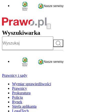
Nasze serwisy
Wyszukiwarka
Szukaj
Nasze serwisy
Prawnicy i sądy
Wymiar sprawiedliwości
Prawnicy
Prokuratura
Policja
Rynek
Strefa aplikanta
LegalTech