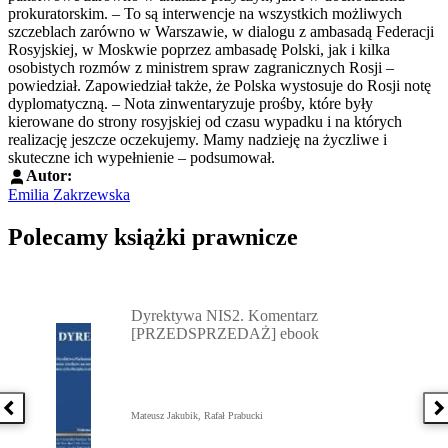
prokuratorskim. – To są interwencje na wszystkich możliwych
szczeblach zarówno w Warszawie, w dialogu z ambasadą Federacji
Rosyjskiej, w Moskwie poprzez ambasadę Polski, jak i kilka
osobistych rozmów z ministrem spraw zagranicznych Rosji –
powiedział. Zapowiedział także, że Polska wystosuje do Rosji notę
dyplomatyczną. – Nota zinwentaryzuje prośby, które były
kierowane do strony rosyjskiej od czasu wypadku i na których
realizację jeszcze oczekujemy. Mamy nadzieję na życzliwe i
skuteczne ich wypełnienie – podsumował.
Autor:
Emilia Zakrzewska
Polecamy książki prawnicze
Przejdź do: Dyrektywa NIS2. Komentarz [PRZEDSPRZEDAŻ] ebook,
Dyrektywa NIS2. Komentarz
[PRZEDSPRZEDAŻ] ebook
Poprzednia książka
N
Mateusz Jakubik, Rafał Prabucki