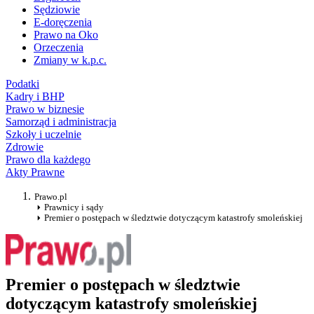
Sędziowie
E-doręczenia
Prawo na Oko
Orzeczenia
Zmiany w k.p.c.
Podatki
Kadry i BHP
Prawo w biznesie
Samorząd i administracja
Szkoły i uczelnie
Zdrowie
Prawo dla każdego
Akty Prawne
Prawo.pl
Prawnicy i sądy
Premier o postępach w śledztwie dotyczącym katastrofy smoleńskiej
Premier o postępach w śledztwie
dotyczącym katastrofy smoleńskiej