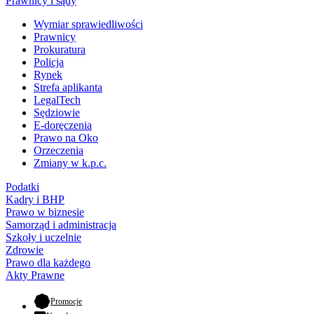
Prawnicy i sądy
Wymiar sprawiedliwości
Prawnicy
Prokuratura
Policja
Rynek
Strefa aplikanta
LegalTech
Sędziowie
E-doręczenia
Prawo na Oko
Orzeczenia
Zmiany w k.p.c.
Podatki
Kadry i BHP
Prawo w biznesie
Samorząd i administracja
Szkoły i uczelnie
Zdrowie
Prawo dla każdego
Akty Prawne
- otwiera się w nowej karcie
Promocje