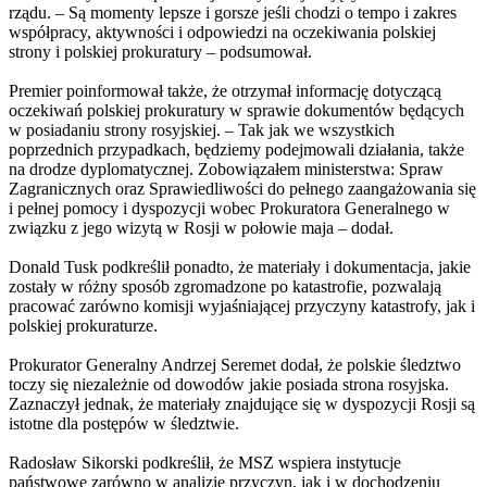
rządu. – Są momenty lepsze i gorsze jeśli chodzi o tempo i zakres
współpracy, aktywności i odpowiedzi na oczekiwania polskiej
strony i polskiej prokuratury – podsumował.
Premier poinformował także, że otrzymał informację dotyczącą
oczekiwań polskiej prokuratury w sprawie dokumentów będących
w posiadaniu strony rosyjskiej. – Tak jak we wszystkich
poprzednich przypadkach, będziemy podejmowali działania, także
na drodze dyplomatycznej. Zobowiązałem ministerstwa: Spraw
Zagranicznych oraz Sprawiedliwości do pełnego zaangażowania się
i pełnej pomocy i dyspozycji wobec Prokuratora Generalnego w
związku z jego wizytą w Rosji w połowie maja – dodał.
Donald Tusk podkreślił ponadto, że materiały i dokumentacja, jakie
zostały w różny sposób zgromadzone po katastrofie, pozwalają
pracować zarówno komisji wyjaśniającej przyczyny katastrofy, jak i
polskiej prokuraturze.
Prokurator Generalny Andrzej Seremet dodał, że polskie śledztwo
toczy się niezależnie od dowodów jakie posiada strona rosyjska.
Zaznaczył jednak, że materiały znajdujące się w dyspozycji Rosji są
istotne dla postępów w śledztwie.
Radosław Sikorski podkreślił, że MSZ wspiera instytucje
państwowe zarówno w analizie przyczyn, jak i w dochodzeniu