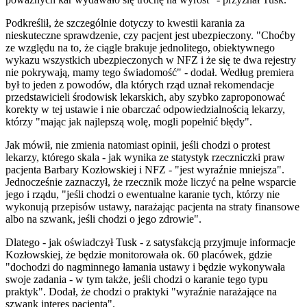
Podkreślił, że szczególnie dotyczy to kwestii karania za
nieskuteczne sprawdzenie, czy pacjent jest ubezpieczony. "Choćby
ze względu na to, że ciągle brakuje jednolitego, obiektywnego
wykazu wszystkich ubezpieczonych w NFZ i że się te dwa rejestry
nie pokrywają, mamy tego świadomość" - dodał. Według premiera
był to jeden z powodów, dla których rząd uznał rekomendacje
przedstawicieli środowisk lekarskich, aby szybko zaproponować
korekty w tej ustawie i nie obarczać odpowiedzialnością lekarzy,
którzy "mając jak najlepszą wolę, mogli popełnić błędy".
Jak mówił, nie zmienia natomiast opinii, jeśli chodzi o protest
lekarzy, którego skala - jak wynika ze statystyk rzeczniczki praw
pacjenta Barbary Kozłowskiej i NFZ - "jest wyraźnie mniejsza".
Jednocześnie zaznaczył, że rzecznik może liczyć na pełne wsparcie
jego i rządu, "jeśli chodzi o ewentualne karanie tych, którzy nie
wykonują przepisów ustawy, narażając pacjenta na straty finansowe
albo na szwank, jeśli chodzi o jego zdrowie".
Dlatego - jak oświadczył Tusk - z satysfakcją przyjmuje informacje
Kozłowskiej, że będzie monitorowała ok. 60 placówek, gdzie
"dochodzi do nagminnego łamania ustawy i będzie wykonywała
swoje zadania - w tym także, jeśli chodzi o karanie tego typu
praktyk". Dodał, że chodzi o praktyki "wyraźnie narażające na
szwank interes pacjenta".