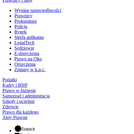
Prawnicy i sądy
Wymiar sprawiedliwości
Prawnicy
Prokuratura
Policja
Rynek
Strefa aplikanta
LegalTech
Sędziowie
E-doręczenia
Prawo na Oko
Orzeczenia
Zmiany w k.p.c.
Podatki
Kadry i BHP
Prawo w biznesie
Samorząd i administracja
Szkoły i uczelnie
Zdrowie
Prawo dla każdego
Akty Prawne
- otwiera się w nowej karcie
Promocje