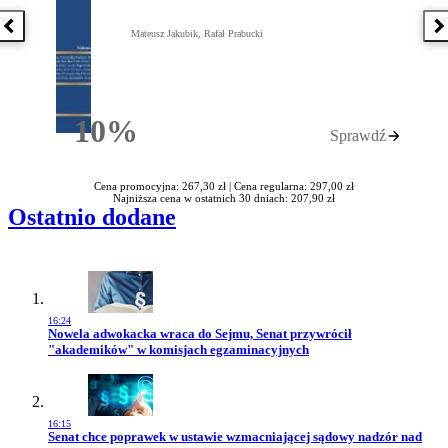
Poprzednia książka
N
Mateusz Jakubik, Rafał Prabucki
10%
Sprawdź
Rabatu
Cena promocyjna: 267,30 zł |
Cena regularna: 297,00 zł
Najniższa cena w ostatnich 30 dniach: 207,90 zł
Ostatnio dodane
16:24
Przejdź do artykułu:
Nowela adwokacka wraca do Sejmu, Senat przywrócił
"akademików" w komisjach egzaminacyjnych
16:15
Przejdź do artykułu:
Senat chce poprawek w ustawie wzmacniającej sądowy nadzór nad