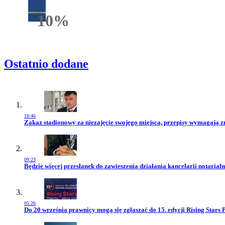
10%
Rabatu
Ostatnio dodane
10:46
Przejdź do artykułu:
Zakaz stadionowy za niezajęcie swojego miejsca, przepisy wymagają 
09:23
Przejdź do artykułu:
Będzie więcej przesłanek do zawieszenia działania kancelarii notarialn
05:26
Przejdź do artykułu:
Do 20 września prawnicy mogą się zgłaszać do 15. edycji Rising Stars 