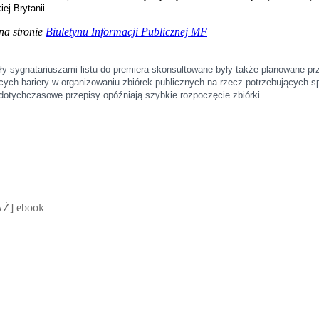
ej Brytanii.
 na stronie
Biuletynu Informacji Publicznej MF
były sygnatariuszami listu do premiera skonsultowane były także planowane p
ących bariery w organizowaniu zbiórek publicznych na rzecz potrzebujących s
 dotychczasowe przepisy opóźniają szybkie rozpoczęcie zbiórki.
 Mateusz Jakubik, Rafał Prabucki - otwiera się w nowym oknie
Ż] ebook