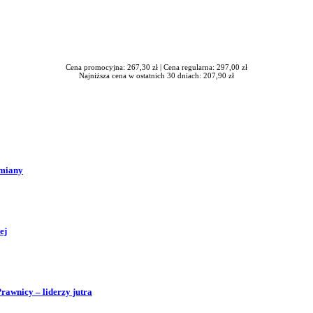
Cena promocyjna: 267,30 zł |
Cena regularna: 297,00 zł
Najniższa cena w ostatnich 30 dniach: 207,90 zł
zmiany
ej
Prawnicy – liderzy jutra