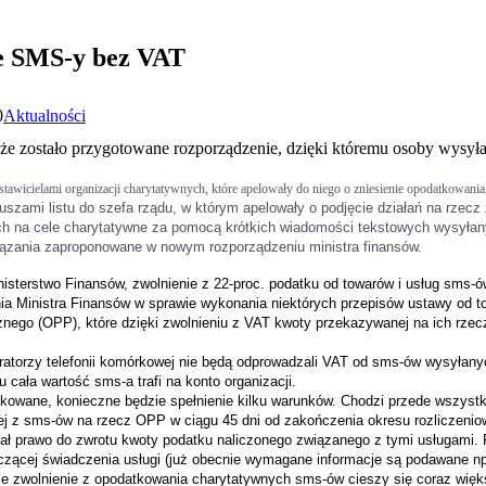
e SMS-y bez VAT
0
Aktualności
że zostało przygotowane rozporządzenie, dzięki któremu osoby wysył
zedstawicielami organizacji charytatywnych, które apelowały do niego o zniesienie opodatkow
uszami listu do szefa rządu, w którym apelowały o podjęcie działań na rzec
ch na cele charytatywne za pomocą krótkich wiadomości tekstowych wysyła
ązania zaproponowane w nowym rozporządzeniu ministra finansów.
isterstwo Finansów, zwolnienie z 22-proc. podatku od towarów i usług sms-
nia Ministra Finansów w sprawie wykonania niektórych przepisów ustawy od t
cznego (OPP), które dzięki zwolnieniu z VAT kwoty przekazywanej na ich rze
ratorzy telefonii komórkowej nie będą odprowadzali VAT od sms-ów wysyłan
cała wartość sms-a trafi na konto organizacji.
kowane, konieczne będzie spełnienie kilku warunków. Chodzi przede wszystki
ej z sms-ów na rzecz OPP w ciągu 45 dni od zakończenia okresu rozliczeni
ł prawo do zwrotu kwoty podatku naliczonego związanego z tymi usługami. 
czącej świadczenia usługi (już obecnie wymagane informacje są podawane np.
że zwolnienie z opodatkowania charytatywnych sms-ów cieszy się coraz więks