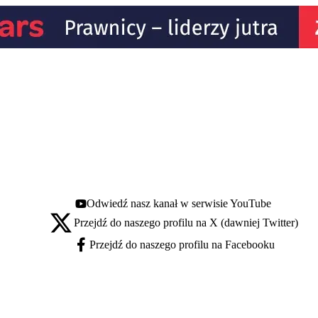
Odwiedź nasz kanał w serwisie YouTube
Youtube - otwiera się w nowej karcie
Przejdź do naszego profilu na X (dawniej Twitter)
X - otwiera się w nowej karcie
Przejdź do naszego profilu na Facebooku
Facebook - otwiera się w nowej karcie