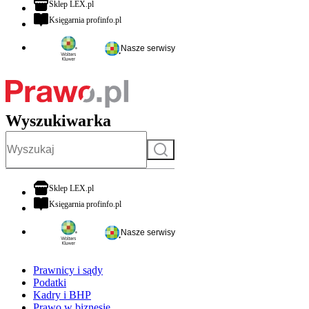
otwiera się w nowej karcie
Sklep LEX.pl
otwiera się w nowej karcie
Księgarnia profinfo.pl
Nasze serwisy
Wyszukiwarka
Szukaj
otwiera się w nowej karcie
Sklep LEX.pl
otwiera się w nowej karcie
Księgarnia profinfo.pl
Nasze serwisy
Prawnicy i sądy
Podatki
Kadry i BHP
Prawo w biznesie