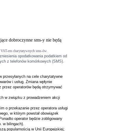
ające dobroczynne sms-y nie będą
ania VAT-em charytatywnych sms-ów.
z zniesienia opodatkowania podatkiem od
nych z telefonów komórkowych (SMS).
ów przesyłanych na cele charytatywne
owarów i usług. Zmiana wpłynie
cz przez operatorów będą otrzymywać
ych w związku z prowadzeniem akcji
m o przekazanie przez operatora usługi
owego, w którym powstał obowiązek
Ponadto operator będzie zobligowany
 w bilingach).
zą popularnością w Unii Europejskiej;