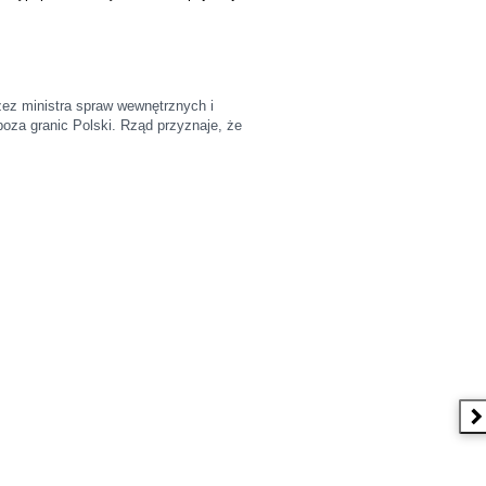
rzez ministra spraw wewnętrznych i
poza granic Polski. Rząd przyznaje, że
N