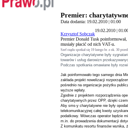
Premier: charytatywn
Data dodania: 19.02.2010 | 01:00
19.02.2010 | 01:0
Krzysztof Sobczak
Premier Donald Tusk poinformował, 
musiały płacić od nich VAT-u.
Szef rządu spotkał się 19 lutego br. z ok. 30 pr
Organizacje charytatywne były sygnatari
towarów i usług darowizn przekazywany
Podczas spotkania omawiane były rozwi
Jak poinformowało tego samego dnia Min
zakłada projekt nowelizacji rozporządze
pośrednio na organizacje pożytku publi
wyższe wpłaty.
Zgodnie z projektem rozporządzenia ope
charytatywnych przez OPP, dzięki czemu 
Aby sms-y charytatywne nie były opodat
telekomunikacyjnej całej kwoty uzyskan
podatkowy. Wówczas operator będzie mia
m.in. do prowadzenia dokumentacji doty
Z komunikatu resortu finansów wynika, 