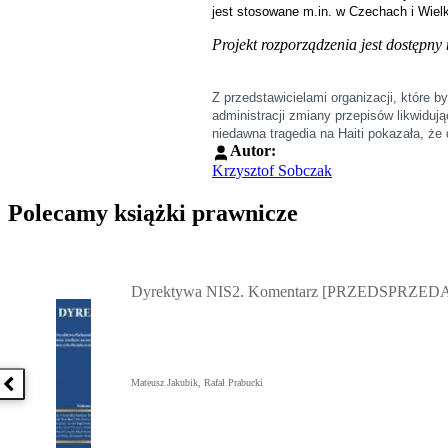
jest stosowane m.in. w Czechach i Wielki
Projekt rozporządzenia jest dostępny
Z przedstawicielami organizacji, które 
administracji zmiany przepisów likwiduj
niedawna tragedia na Haiti pokazała, że
Autor:
Krzysztof Sobczak
Polecamy książki prawnicze
Przejdź do: Dyrektywa NIS2. Komentarz [PRZEDSPRZEDAŻ] ebook,
Dyrektywa NIS2. Komentarz [PRZEDSPRZEDA
Mateusz Jakubik, Rafał Prabucki
Poprzednia książka