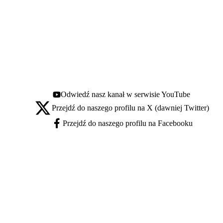
Odwiedź nasz kanał w serwisie YouTube
Youtube - otwiera się w nowej karcie
Przejdź do naszego profilu na X (dawniej Twitter)
X - otwiera się w nowej karcie
Przejdź do naszego profilu na Facebooku
Facebook - otwiera się w nowej karcie