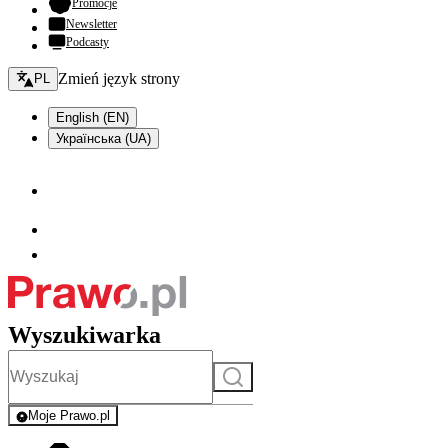
- otwiera się w nowej karcie
Promocje
Newsletter
Podcasty
Zmień język - bieżący:
Zmień język strony
PL
English (EN)
Українська (UA)
Wyszukiwarka
Szukaj
Moje Prawo.pl
- rejestracja i logowanie do serwisu