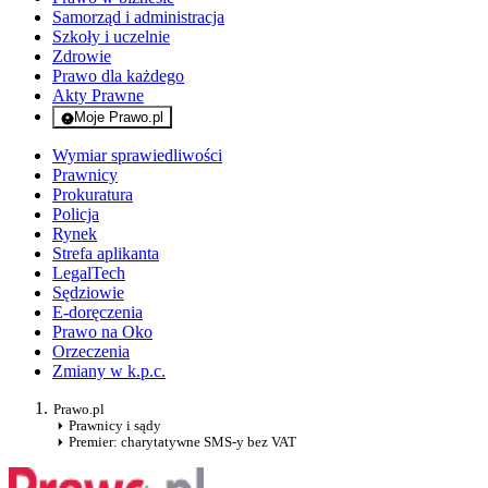
Samorząd i administracja
Szkoły i uczelnie
Zdrowie
Prawo dla każdego
Akty Prawne
Moje Prawo.pl
- rejestracja i logowanie do serwisu
Wymiar sprawiedliwości
Prawnicy
Prokuratura
Policja
Rynek
Strefa aplikanta
LegalTech
Sędziowie
E-doręczenia
Prawo na Oko
Orzeczenia
Zmiany w k.p.c.
Prawo.pl
Prawnicy i sądy
Premier: charytatywne SMS-y bez VAT