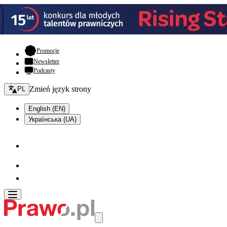
- otwiera się w nowej karcie
Promocje
Newsletter
Podcasty
Zmień język - bieżący:
Zmień język strony
PL
English (EN)
Українська (UA)