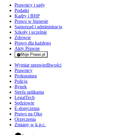
Prawnicy i sądy
Podatki
Kadry i BHP
Prawo w biznesie
Samorząd i administracja
Szkoły i uczelnie
Zdrowie
Prawo dla każdego
Akty Prawne
Moje Prawo.pl
- rejestracja i logowanie do serwisu
Wymiar sprawiedliwości
Prawnicy
Prokuratura
Policja
Rynek
Strefa aplikanta
LegalTech
Sędziowie
E-doręczenia
Prawo na Oko
Orzeczenia
Zmiany w k.p.c.