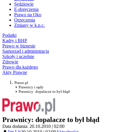
Sędziowie
E-doręczenia
Prawo na Oko
Orzeczenia
Zmiany w k.p.c.
Podatki
Kadry i BHP
Prawo w biznesie
Samorząd i administracja
Szkoły i uczelnie
Zdrowie
Prawo dla każdego
Akty Prawne
Prawo.pl
Prawnicy i sądy
Prawnicy: dopalacze to był błąd
Prawnicy: dopalacze to był błąd
Data dodania: 20.10.2010 | 02:00
Jan Lis
20.10.2010 | 02:00
Aktualności