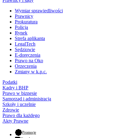
Prawnicy i sądy
Wymiar sprawiedliwości
Prawnicy
Prokuratura
Policja
Rynek
Strefa aplikanta
LegalTech
Sędziowie
E-doręczenia
Prawo na Oko
Orzeczenia
Zmiany w k.p.c.
Podatki
Kadry i BHP
Prawo w biznesie
Samorząd i administracja
Szkoły i uczelnie
Zdrowie
Prawo dla każdego
Akty Prawne
- otwiera się w nowej karcie
Promocje