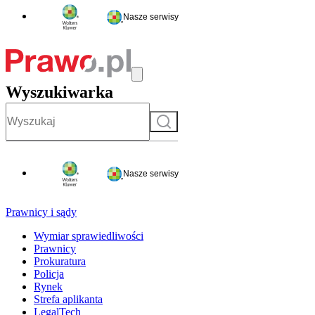
Nasze serwisy
Wyszukiwarka
Szukaj
Nasze serwisy
Prawnicy i sądy
Wymiar sprawiedliwości
Prawnicy
Prokuratura
Policja
Rynek
Strefa aplikanta
LegalTech