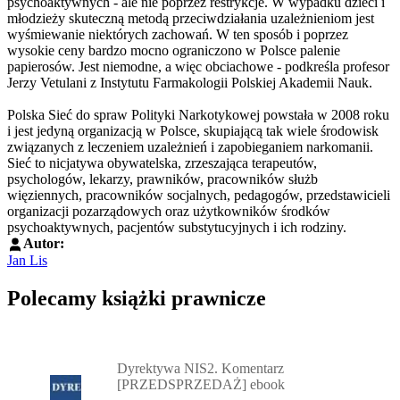
psychoaktywnych - ale nie poprzez restrykcje. W wypadku dzieci i
młodzieży skuteczną metodą przeciwdziałania uzależnieniom jest
wyśmiewanie niektórych zachowań. W ten sposób i poprzez
wysokie ceny bardzo mocno ograniczono w Polsce palenie
papierosów. Jest niemodne, a więc obciachowe - podkreśla profesor
Jerzy Vetulani z Instytutu Farmakologii Polskiej Akademii Nauk.
Polska Sieć do spraw Polityki Narkotykowej powstała w 2008 roku
i jest jedyną organizacją w Polsce, skupiającą tak wiele środowisk
związanych z leczeniem uzależnień i zapobieganiem narkomanii.
Sieć to nicjatywa obywatelska, zrzeszająca terapeutów,
psychologów, lekarzy, prawników, pracowników służb
więziennych, pracowników socjalnych, pedagogów, przedstawicieli
organizacji pozarządowych oraz użytkowników środków
psychoaktywnych, pacjentów substytucyjnych i ich rodziny.
Autor:
Jan Lis
Polecamy książki prawnicze
Przejdź do: Dyrektywa NIS2. Komentarz [PRZEDSPRZEDAŻ] ebook,
Dyrektywa NIS2. Komentarz
[PRZEDSPRZEDAŻ] ebook