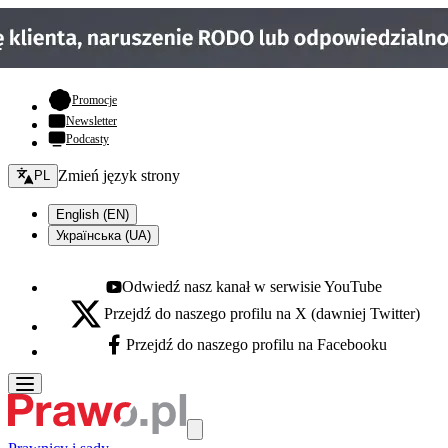
- otwiera się w nowej karcie
Promocje
Newsletter
Podcasty
Zmień język - bieżący:
Zmień język strony
PL
English (EN)
Українська (UA)
Odwiedź nasz kanał w serwisie YouTube
Youtube - otwiera się w nowej karcie
Przejdź do naszego profilu na X (dawniej Twitter)
X - otwiera się w nowej karcie
Przejdź do naszego profilu na Facebooku
Facebook - otwiera się w nowej karcie