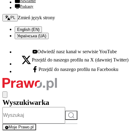
Newsletter
Podcasty
Zmień język - bieżący:
Zmień język strony
PL
English (EN)
Українська (UA)
Odwiedź nasz kanał w serwisie YouTube
Youtube - otwiera się w nowej karcie
Przejdź do naszego profilu na X (dawniej Twitter)
X - otwiera się w nowej karcie
Przejdź do naszego profilu na Facebooku
Facebook - otwiera się w nowej karcie
Wyszukiwarka
Szukaj
Moje Prawo.pl
- rejestracja i logowanie do serwisu