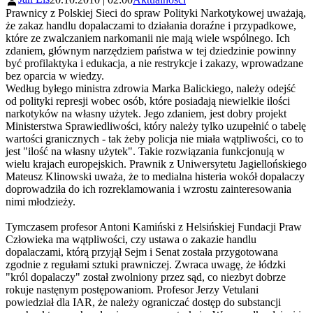
Prawnicy z Polskiej Sieci do spraw Polityki Narkotykowej uważają,
że zakaz handlu dopalaczami to działania doraźne i przypadkowe,
które ze zwalczaniem narkomanii nie mają wiele wspólnego. Ich
zdaniem, głównym narzędziem państwa w tej dziedzinie powinny
być profilaktyka i edukacja, a nie restrykcje i zakazy, wprowadzane
bez oparcia w wiedzy.
Według byłego ministra zdrowia Marka Balickiego, należy odejść
od polityki represji wobec osób, które posiadają niewielkie ilości
narkotyków na własny użytek. Jego zdaniem, jest dobry projekt
Ministerstwa Sprawiedliwości, który należy tylko uzupełnić o tabelę
wartości granicznych - tak żeby policja nie miała wątpliwości, co to
jest "ilość na własny użytek". Takie rozwiązania funkcjonują w
wielu krajach europejskich. Prawnik z Uniwersytetu Jagiellońskiego
Mateusz Klinowski uważa, że to medialna histeria wokół dopalaczy
doprowadziła do ich rozreklamowania i wzrostu zainteresowania
nimi młodzieży.
Tymczasem profesor Antoni Kamiński z Helsińskiej Fundacji Praw
Człowieka ma wątpliwości, czy ustawa o zakazie handlu
dopalaczami, którą przyjął Sejm i Senat została przygotowana
zgodnie z regułami sztuki prawniczej. Zwraca uwagę, że łódzki
"król dopalaczy" został zwolniony przez sąd, co niezbyt dobrze
rokuje nastęnym postępowaniom. Profesor Jerzy Vetulani
powiedział dla IAR, że należy ograniczać dostęp do substancji