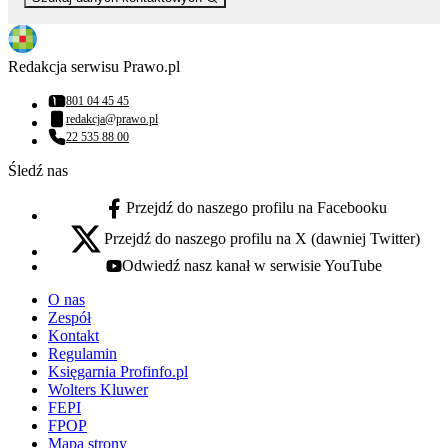
Redakcja serwisu Prawo.pl
801 04 45 45
Numer telefonu:
redakcja@prawo.pl
Adres email:
22 535 88 00
Numer telefonu:
Śledź nas
Przejdź do naszego profilu na Facebooku
facebook - otwiera się w nowej karcie
Przejdź do naszego profilu na X (dawniej Twitter)
x - otwiera się w nowej karcie
Odwiedź nasz kanał w serwisie YouTube
youtube - otwiera się w nowej karcie
O nas
Zespół
Kontakt
Regulamin
Księgarnia Profinfo.pl
Wolters Kluwer
FEPI
FPOP
Mapa strony