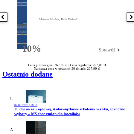
Poprzednia książka
N
Mateusz Jakubik, Rafał Prabucki
10%
Sprawdź
Rabatu
Cena promocyjna: 267,30 zł |
Cena regularna: 297,00 zł
Najniższa cena w ostatnich 30 dniach: 207,90 zł
Ostatnio dodane
07.08.2026 | 16:10
Przejdź do artykułu:
20 dni na sali sądowej, 4 obowiązkowe szkolenia w roku, coroczne
wybory – MS chce zmian dla ławników