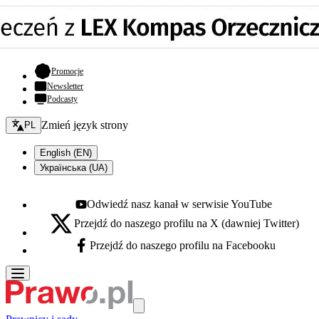
- otwiera się w nowej karcie
Promocje
Newsletter
Podcasty
Zmień język - bieżący:
Zmień język strony
PL
English (EN)
Українська (UA)
Odwiedź nasz kanał w serwisie YouTube
Youtube - otwiera się w nowej karcie
Przejdź do naszego profilu na X (dawniej Twitter)
X - otwiera się w nowej karcie
Przejdź do naszego profilu na Facebooku
Facebook - otwiera się w nowej karcie