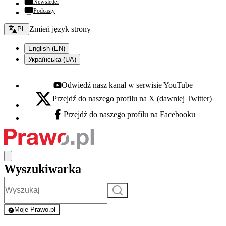
Newsletter
Podcasty
Zmień język - bieżący:
Zmień język strony
PL
English (EN)
Українська (UA)
Odwiedź nasz kanał w serwisie YouTube
Youtube - otwiera się w nowej karcie
Przejdź do naszego profilu na X (dawniej Twitter)
X - otwiera się w nowej karcie
Przejdź do naszego profilu na Facebooku
Facebook - otwiera się w nowej karcie
Wyszukiwarka
Szukaj
Moje Prawo.pl
- rejestracja i logowanie do serwisu