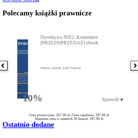
Polecamy książki prawnicze
Przejdź do: Dyrektywa NIS2. Komentarz [PRZEDSPRZEDAŻ] ebook,
Dyrektywa NIS2. Komentarz
[PRZEDSPRZEDAŻ] ebook
Poprzednia książka
N
Mateusz Jakubik, Rafał Prabucki
10%
Sprawdź
Rabatu
Cena promocyjna: 267,30 zł |
Cena regularna: 297,00 zł
Najniższa cena w ostatnich 30 dniach: 207,90 zł
Ostatnio dodane