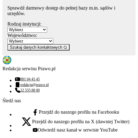
Sprawdź darmowy dostęp do pełnej bazy m.in. sądów i
urzędów.
Rodzaj instytucji:
Województwo:
Szukaj danych kontaktowych
Redakcja serwisu Prawo.pl
801 04 45 45
Numer telefonu:
redakcja@prawo.pl
Adres email:
22 535 88 00
Numer telefonu:
Śledź nas
Przejdź do naszego profilu na Facebooku
facebook - otwiera się w nowej karcie
Przejdź do naszego profilu na X (dawniej Twitter)
x - otwiera się w nowej karcie
Odwiedź nasz kanał w serwisie YouTube
youtube - otwiera się w nowej karcie