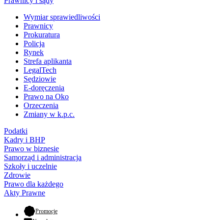
Prawnicy i sądy
Wymiar sprawiedliwości
Prawnicy
Prokuratura
Policja
Rynek
Strefa aplikanta
LegalTech
Sędziowie
E-doręczenia
Prawo na Oko
Orzeczenia
Zmiany w k.p.c.
Podatki
Kadry i BHP
Prawo w biznesie
Samorząd i administracja
Szkoły i uczelnie
Zdrowie
Prawo dla każdego
Akty Prawne
- otwiera się w nowej karcie
Promocje