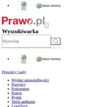
Nasze serwisy
Wyszukiwarka
Szukaj
Nasze serwisy
Prawnicy i sądy
Wymiar sprawiedliwości
Prawnicy
Prokuratura
Policja
Rynek
Strefa aplikanta
LegalTech