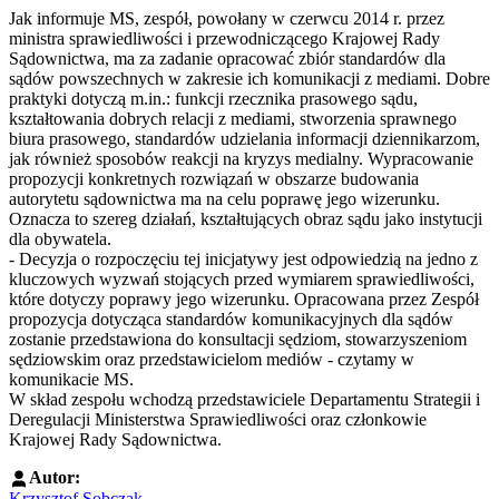
Jak informuje MS, z
espół, powołany w czerwcu 2014 r. przez
ministra sprawiedliwości i przewodniczącego Krajowej Rady
Sądownictwa, ma za zadanie opracować zbiór standardów dla
sądów powszechnych w zakresie ich komunikacji z mediami. Dobre
praktyki dotyczą m.in.: funkcji rzecznika prasowego sądu,
kształtowania dobrych relacji z mediami, stworzenia sprawnego
biura prasowego, standardów udzielania informacji dziennikarzom,
jak również sposobów reakcji na kryzys medialny. Wypracowanie
propozycji konkretnych rozwiązań w obszarze budowania
autorytetu sądownictwa ma na celu poprawę jego wizerunku.
Oznacza to szereg działań, kształtujących obraz sądu jako instytucji
dla obywatela.
-
Decyzja o rozpoczęciu tej inicjatywy jest odpowiedzią na jedno z
kluczowych wyzwań stojących przed wymiarem sprawiedliwości,
które dotyczy poprawy jego wizerunku.
Opracowana przez Zespół
propozycja dotycząca standardów komunikacyjnych dla sądów
zostanie przedstawiona do konsultacji sędziom, stowarzyszeniom
sędziowskim oraz przedstawicielom mediów - czytamy w
komunikacie MS.
W skład zespołu wchodzą przedstawiciele Departamentu Strategii i
Deregulacji Ministerstwa Sprawiedliwości oraz członkowie
Krajowej Rady Sądownictwa.
Autor:
Krzysztof Sobczak