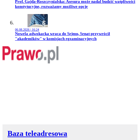
Przejdź do artykułu:
Prof. Gajda-Roszczynialska: Asesura może nadal budzić wątpliwości
konstytucyjne, rozważamy możliwe opcje
06.08.2026 | 16:24
Przejdź do artykułu:
Nowela adwokacka wraca do Sejmu, Senat przywrócił
"akademików" w komisjach egzaminacyjnych
Baza teleadresowa