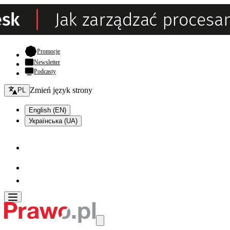
- otwiera się w nowej karcie
Promocje
Newsletter
Podcasty
Zmień język - bieżący:
Zmień język strony
PL
English (EN)
Українська (UA)