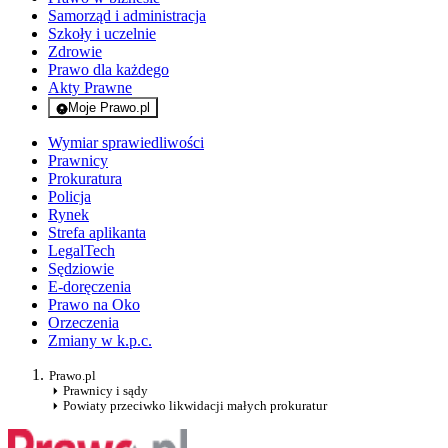
Samorząd i administracja
Szkoły i uczelnie
Zdrowie
Prawo dla każdego
Akty Prawne
Moje Prawo.pl
- rejestracja i logowanie do serwisu
Wymiar sprawiedliwości
Prawnicy
Prokuratura
Policja
Rynek
Strefa aplikanta
LegalTech
Sędziowie
E-doręczenia
Prawo na Oko
Orzeczenia
Zmiany w k.p.c.
Prawo.pl
Prawnicy i sądy
Powiaty przeciwko likwidacji małych prokuratur