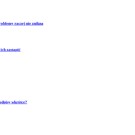
roblemy raczej nie znikną
ich zastąpić
podpisy wkrótce?