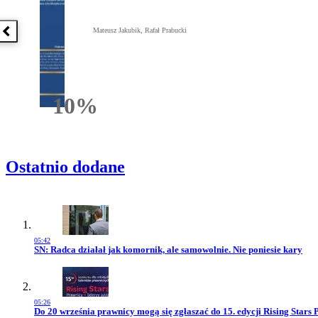
Mateusz Jakubik, Rafał Prabucki
Poprzednia książka
10%
Rabatu
Ostatnio dodane
05:42
Przejdź do artykułu:
SN: Radca działał jak komornik, ale samowolnie. Nie poniesie kary
05:26
Przejdź do artykułu:
Do 20 września prawnicy mogą się zgłaszać do 15. edycji Rising Stars 