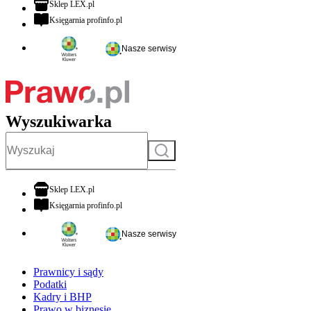
otwiera się w nowej karcie
Sklep LEX.pl
otwiera się w nowej karcie
Księgarnia profinfo.pl
Nasze serwisy
Wyszukiwarka
Szukaj
otwiera się w nowej karcie
Sklep LEX.pl
otwiera się w nowej karcie
Księgarnia profinfo.pl
Nasze serwisy
Prawnicy i sądy
Podatki
Kadry i BHP
Prawo w biznesie