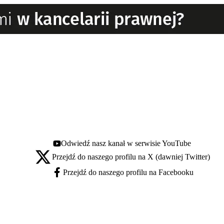
Odwiedź nasz kanał w serwisie YouTube
Youtube - otwiera się w nowej karcie
Przejdź do naszego profilu na X (dawniej Twitter)
X - otwiera się w nowej karcie
Przejdź do naszego profilu na Facebooku
Facebook - otwiera się w nowej karcie