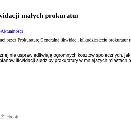
widacji małych prokuratur
0
Aktualności
nej przez Prokuraturę Generalną likwidacji kilkudziesięciu prokuratu
nej nie usprawiedliwiają ogromnych kosztów społecznych, ja
 planów likwidacji siedziby prokuratury w mniejszych miastach
 Mateusz Jakubik, Rafał Prabucki - otwiera się w nowym oknie
Ż] ebook