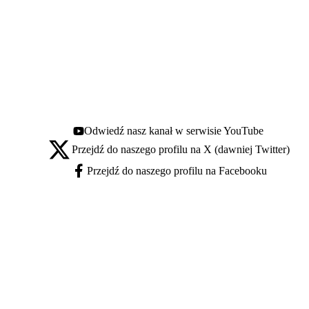
Odwiedź nasz kanał w serwisie YouTube
Youtube - otwiera się w nowej karcie
Przejdź do naszego profilu na X (dawniej Twitter)
X - otwiera się w nowej karcie
Przejdź do naszego profilu na Facebooku
Facebook - otwiera się w nowej karcie