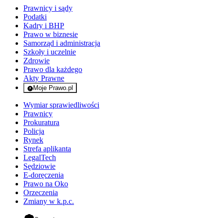
Prawnicy i sądy
Podatki
Kadry i BHP
Prawo w biznesie
Samorząd i administracja
Szkoły i uczelnie
Zdrowie
Prawo dla każdego
Akty Prawne
Moje Prawo.pl
- rejestracja i logowanie do serwisu
Wymiar sprawiedliwości
Prawnicy
Prokuratura
Policja
Rynek
Strefa aplikanta
LegalTech
Sędziowie
E-doręczenia
Prawo na Oko
Orzeczenia
Zmiany w k.p.c.