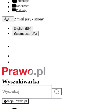
- otwiera się w nowej karcie
Promocje
Newsletter
Podcasty
Zmień język - bieżący:
Zmień język strony
PL
English (EN)
Українська (UA)
Wyszukiwarka
Szukaj
Moje Prawo.pl
- rejestracja i logowanie do serwisu