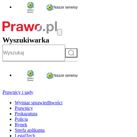
Nasze serwisy
Wyszukiwarka
Szukaj
Nasze serwisy
Prawnicy i sądy
Wymiar sprawiedliwości
Prawnicy
Prokuratura
Policja
Rynek
Strefa aplikanta
LegalTech