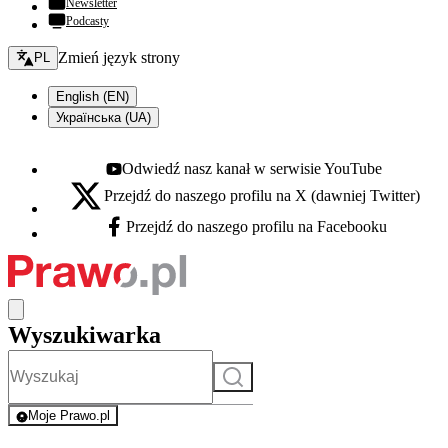
Newsletter
Podcasty
Zmień język - bieżący:
Zmień język strony
PL
English (EN)
Українська (UA)
Odwiedź nasz kanał w serwisie YouTube
Youtube - otwiera się w nowej karcie
Przejdź do naszego profilu na X (dawniej Twitter)
X - otwiera się w nowej karcie
Przejdź do naszego profilu na Facebooku
Facebook - otwiera się w nowej karcie
Wyszukiwarka
Szukaj
Moje Prawo.pl
- rejestracja i logowanie do serwisu