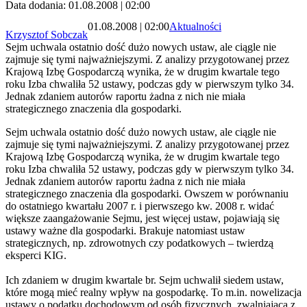
Data dodania: 01.08.2008 | 02:00
01.08.2008 | 02:00
Aktualności
Krzysztof Sobczak
Sejm uchwala ostatnio dość dużo nowych ustaw, ale ciągle nie
zajmuje się tymi najważniejszymi. Z analizy przygotowanej przez
Krajową Izbę Gospodarczą wynika, że w drugim kwartale tego
roku Izba chwaliła 52 ustawy, podczas gdy w pierwszym tylko 34.
Jednak zdaniem autorów raportu żadna z nich nie miała
strategicznego znaczenia dla gospodarki.
Sejm uchwala ostatnio dość dużo nowych ustaw, ale ciągle nie
zajmuje się tymi najważniejszymi. Z analizy przygotowanej przez
Krajową Izbę Gospodarczą wynika, że w drugim kwartale tego
roku Izba chwaliła 52 ustawy, podczas gdy w pierwszym tylko 34.
Jednak zdaniem autorów raportu żadna z nich nie miała
strategicznego znaczenia dla gospodarki. Owszem w porównaniu
do ostatniego kwartału 2007 r. i pierwszego kw. 2008 r. widać
większe zaangażowanie Sejmu, jest więcej ustaw, pojawiają się
ustawy ważne dla gospodarki. Brakuje natomiast ustaw
strategicznych, np. zdrowotnych czy podatkowych – twierdzą
eksperci KIG.
Ich zdaniem w drugim kwartale br. Sejm uchwalił siedem ustaw,
które mogą mieć realny wpływ na gospodarkę. To m.in. nowelizacja
ustawy o podatku dochodowym od osób fizycznych, zwalniająca z