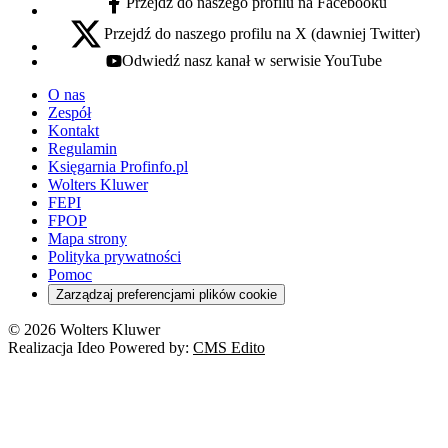
Przejdź do naszego profilu na Facebooku
facebook - otwiera się w nowej karcie
Przejdź do naszego profilu na X (dawniej Twitter)
x - otwiera się w nowej karcie
Odwiedź nasz kanał w serwisie YouTube
youtube - otwiera się w nowej karcie
O nas
Zespół
Kontakt
Regulamin
Księgarnia Profinfo.pl
Wolters Kluwer
FEPI
FPOP
Mapa strony
Polityka prywatności
Pomoc
Zarządzaj preferencjami plików cookie
© 2026 Wolters Kluwer
Realizacja Ideo Powered by:
CMS Edito