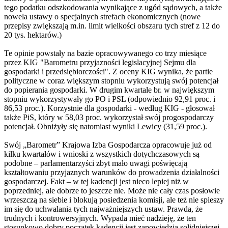
tego podatku odszkodowania wynikające z ugód sądowych, a także
nowela ustawy o specjalnych strefach ekonomicznych (nowe
przepisy zwiększają m.in. limit wielkości obszaru tych stref z 12 do
20 tys. hektarów.)
Te opinie powstały na bazie opracowywanego co trzy miesiące
przez KIG "Barometru przyjazności legislacyjnej Sejmu dla
gospodarki i przedsiębiorczości". Z oceny KIG wynika, że partie
polityczne w coraz większym stopniu wykorzystują swój potencjał
do popierania gospodarki. W drugim kwartale br. w największym
stopniu wykorzystywały go PO i PSL (odpowiednio 92,91 proc. i
86,53 proc.). Korzystnie dla gospodarki - według KIG - głosował
także PiS, który w 58,03 proc. wykorzystał swój progospodarczy
potencjał. Obniżyły się natomiast wyniki Lewicy (31,59 proc.).
Swój „Barometr” Krajowa Izba Gospodarcza opracowuje już od
kilku kwartałów i wnioski z wszystkich dotychczasowych są
podobne – parlamentarzyści zbyt mało uwagi poświęcają
kształtowaniu przyjaznych warunków do prowadzenia działalności
gospodarczej. Fakt – w tej kadencji jest nieco lepiej niż w
poprzedniej, ale dobrze to jeszcze nie. Może nie cały czas posłowie
wrzeszczą na siebie i blokują posiedzenia komisji, ale też nie spieszy
im się do uchwalania tych najważniejszych ustaw. Prawda, że
trudnych i kontrowersyjnych. Wypada mieć nadzieję, że ten
stosunkowo dobry początek kadencji jest zapowiedzią solidniejszej