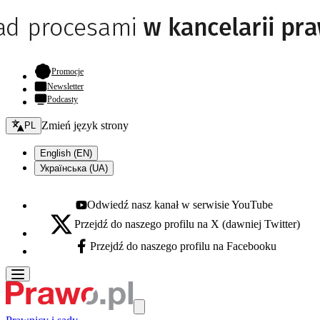
- otwiera się w nowej karcie
Promocje
Newsletter
Podcasty
Zmień język - bieżący:
Zmień język strony
PL
English (EN)
Українська (UA)
Odwiedź nasz kanał w serwisie YouTube
Youtube - otwiera się w nowej karcie
Przejdź do naszego profilu na X (dawniej Twitter)
X - otwiera się w nowej karcie
Przejdź do naszego profilu na Facebooku
Facebook - otwiera się w nowej karcie