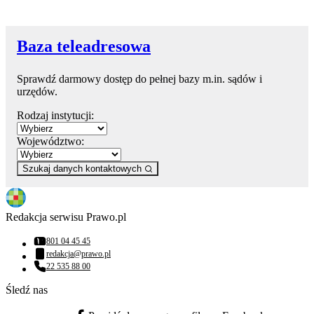
Baza teleadresowa
Sprawdź darmowy dostęp do pełnej bazy m.in. sądów i
urzędów.
Rodzaj instytucji:
Województwo:
Szukaj danych kontaktowych
Redakcja serwisu Prawo.pl
801 04 45 45
Numer telefonu:
redakcja@prawo.pl
Adres email:
22 535 88 00
Numer telefonu:
Śledź nas