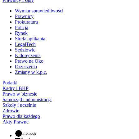
Prawnicy i sądy
Wymiar sprawiedliwości
Prawnicy
Prokuratura
Policja
Rynek
Strefa aplikanta
LegalTech
Sędziowie
E-doręczenia
Prawo na Oko
Orzeczenia
Zmiany w k.p.c.
Podatki
Kadry i BHP
Prawo w biznesie
Samorząd i administracja
Szkoły i uczelnie
Zdrowie
Prawo dla każdego
Akty Prawne
- otwiera się w nowej karcie
Promocje