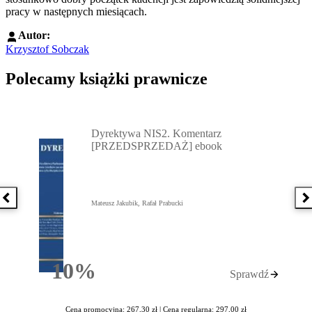
pracy w następnych miesiącach.
Autor:
Krzysztof Sobczak
Polecamy książki prawnicze
Przejdź do: Dyrektywa NIS2. Komentarz [PRZEDSPRZEDAŻ] ebook,
Dyrektywa NIS2. Komentarz
[PRZEDSPRZEDAŻ] ebook
Poprzednia książka
N
Mateusz Jakubik, Rafał Prabucki
10%
Sprawdź
Rabatu
Cena promocyjna: 267,30 zł |
Cena regularna: 297,00 zł