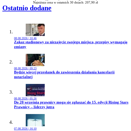
Najniższa cena w ostatnich 30 dniach: 207,90 zł
Ostatnio dodane
08.08.2026 | 10:46
Przejdź do artykułu:
Zakaz stadionowy za niezajęcie swojego miejsca, przepisy wymagają
zmiany
08.08.2026 | 09:23
Przejdź do artykułu:
Będzie więcej przesłanek do zawieszenia działania kancelarii
notarialnej
08.08.2026 | 05:26
Przejdź do artykułu:
Do 20 września prawnicy mogą się zgłaszać do 15. edycji Rising Stars
Prawnicy – liderzy jutra
07.08.2026 | 16:10