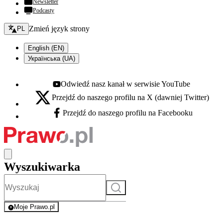
Newsletter
Podcasty
Zmień język - bieżący:
Zmień język strony
PL
English (EN)
Українська (UA)
Odwiedź nasz kanał w serwisie YouTube
Youtube - otwiera się w nowej karcie
Przejdź do naszego profilu na X (dawniej Twitter)
X - otwiera się w nowej karcie
Przejdź do naszego profilu na Facebooku
Facebook - otwiera się w nowej karcie
Wyszukiwarka
Szukaj
Moje Prawo.pl
- rejestracja i logowanie do serwisu