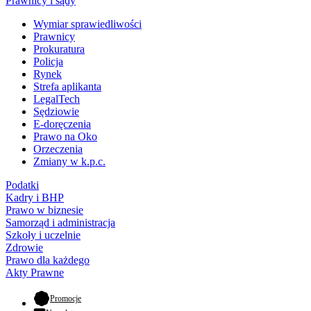
Prawnicy i sądy
Wymiar sprawiedliwości
Prawnicy
Prokuratura
Policja
Rynek
Strefa aplikanta
LegalTech
Sędziowie
E-doręczenia
Prawo na Oko
Orzeczenia
Zmiany w k.p.c.
Podatki
Kadry i BHP
Prawo w biznesie
Samorząd i administracja
Szkoły i uczelnie
Zdrowie
Prawo dla każdego
Akty Prawne
- otwiera się w nowej karcie
Promocje