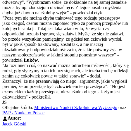
odwetowy". "Wyobrażam sobie, że dokładnie na tej samej zasadzie
można by np. złodziejom obcinać ręce. Z tego sposobu myślenia
chyba już dawno należałoby wyjść" - powiedział etyk.
"Poza tym nie można chyba traktować tego rodzaju przestępstw
jako czegoś, czemu można zapobiec tylko za pomocą przepisów lub
kolejnych sankcji. Tutaj jest taka wiara w to, że wystarczy
odpowiedni przepis i sprawę się załatwi. Myślę, że się nie załatwi,
bo przede wszystkim pamiętajmy, że gdzieś ten człowiek wyrósł,
był w jakiś sposób traktowany, został tak, a nie inaczej
ukształtowany i odpowiedzialność za to, że takie potwory żyją w
naszym społeczeństwie w jakimś stopniu ponosimy wszyscy" -
powiedział
Łuków
.
"Ja rozumiem coś, co nazwać można odruchem mściwości, który się
rodzi, gdy słyszymy o takich przestępcach, ale trzeba trochę refleksji
zanim się cokolwiek powie w takiej sprawie" - dodał.
Zaznaczył, że nie przemawiają do niego "argumenty, jakie wygłosił
premier, że on przestaje być człowiekiem ten przestępca". "No jest
człowiekiem każdy przestępca, niezależnie od tego jak złym jest
człowiekiem" - podkreślił.
JS
Oficjalne źródła:
Ministerstwo Nauki i Szkolnictwa Wyższego
oraz
PAP - Nauka w Polsce
.
Autor:
Jacek Górski