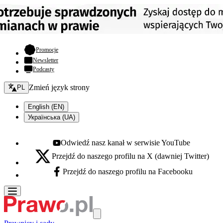
- otwiera się w nowej karcie
Promocje
Newsletter
Podcasty
Zmień język - bieżący:
Zmień język strony
PL
English (EN)
Українська (UA)
Odwiedź nasz kanał w serwisie YouTube
Youtube - otwiera się w nowej karcie
Przejdź do naszego profilu na X (dawniej Twitter)
X - otwiera się w nowej karcie
Przejdź do naszego profilu na Facebooku
Facebook - otwiera się w nowej karcie