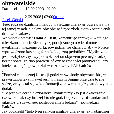
obywatelskie
Data dodania: 12.09.2008 | 02:00
12.09.2008 | 02:00
Opinie
Jacek Górski
Tego rodzaju działanie miałoby wyłącznie charakter odwetowy, na
tej samej zasadzie należałoby obcinać ręce złodziejom - ocenia etyk
dr Paweł Łuków.
We wtorek premier
Donald Tusk
, komentując sprawę 45-letniego
mieszkańca okolic Siemiatycz, podejrzanego o wielokrotne
gwałcenie i więzienie córki, powiedział, że chciałby, aby w Polsce
wprowadzono kastrację farmakologiczną pedofilów. "Myślę, że to
jest niezbyt szczęśliwy pomysł. Jest on objawem pewnego rodzaju
bezradności. Trudno powiedzieć czy bezradności praktycznej, czy
intelektualnej" - powiedział w rozmowie z PAP
Łuków
.
"Pomysł chemicznej kastracji godzi w swobody obywatelskie, w
prawa człowieka i nawet jeśli w naszym Sejmie przejdzie to nie
sądzę, żeby ostał się w konfrontacji z prawem międzynarodowym" -
dodał.
"To jest okaleczanie człowieka. Pamiętajmy - to jest okaleczanie
człowieka tak czy inaczej i to nie godzi się z żadnymi standardami
jakiegoś przyzwoitego postępowania z ludźmi" - powiedział
Łuków
.
Jak podkreślił "tego typu sankcja miałaby charakter jak najbardziej