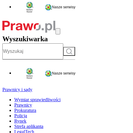
Nasze serwisy
Wyszukiwarka
Szukaj
Nasze serwisy
Prawnicy i sądy
Wymiar sprawiedliwości
Prawnicy
Prokuratura
Policja
Rynek
Strefa aplikanta
LegalTech