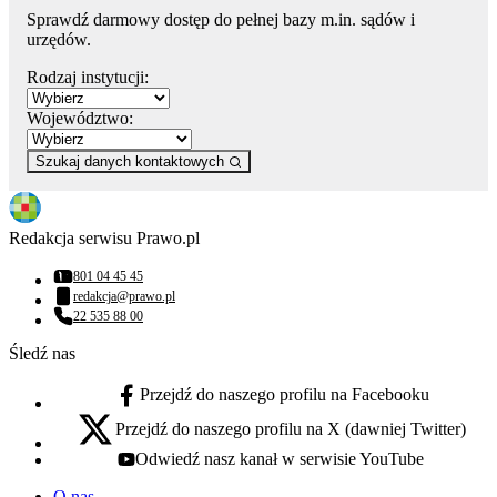
Sprawdź darmowy dostęp do pełnej bazy m.in. sądów i
urzędów.
Rodzaj instytucji:
Województwo:
Szukaj danych kontaktowych
Redakcja serwisu Prawo.pl
801 04 45 45
Numer telefonu:
redakcja@prawo.pl
Adres email:
22 535 88 00
Numer telefonu:
Śledź nas
Przejdź do naszego profilu na Facebooku
facebook - otwiera się w nowej karcie
Przejdź do naszego profilu na X (dawniej Twitter)
x - otwiera się w nowej karcie
Odwiedź nasz kanał w serwisie YouTube
youtube - otwiera się w nowej karcie
O nas