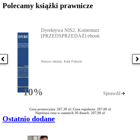
Polecamy książki prawnicze
Przejdź do: Dyrektywa NIS2. Komentarz [PRZEDSPRZEDAŻ] ebook,
Dyrektywa NIS2. Komentarz
[PRZEDSPRZEDAŻ] ebook
Poprzednia książka
N
Mateusz Jakubik, Rafał Prabucki
10%
Sprawdź
Rabatu
Cena promocyjna: 267,30 zł |
Cena regularna: 297,00 zł
Najniższa cena w ostatnich 30 dniach: 207,90 zł
Ostatnio dodane