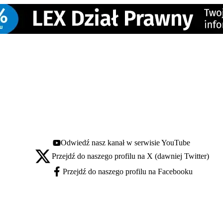
Odwiedź nasz kanał w serwisie YouTube
Youtube - otwiera się w nowej karcie
Przejdź do naszego profilu na X (dawniej Twitter)
X - otwiera się w nowej karcie
Przejdź do naszego profilu na Facebooku
Facebook - otwiera się w nowej karcie