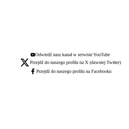
Odwiedź nasz kanał w serwisie YouTube
Youtube - otwiera się w nowej karcie
Przejdź do naszego profilu na X (dawniej Twitter)
X - otwiera się w nowej karcie
Przejdź do naszego profilu na Facebooku
Facebook - otwiera się w nowej karcie