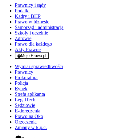
Prawnicy i sądy
Podatki
Kadry i BHP
Prawo w biznesie
Samorząd i administracja
Szkoły i uczelnie
Zdrowie
Prawo dla każdego
Akty Prawne
Moje Prawo.pl
- rejestracja i logowanie do serwisu
Wymiar sprawiedliwości
Prawnicy
Prokuratura
Policja
Rynek
Strefa aplikanta
LegalTech
Sędziowie
E-doręczenia
Prawo na Oko
Orzeczenia
Zmiany w k.p.c.