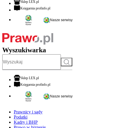
otwiera się w nowej karcie
Sklep LEX.pl
otwiera się w nowej karcie
Księgarnia profinfo.pl
Nasze serwisy
Wyszukiwarka
Szukaj
otwiera się w nowej karcie
Sklep LEX.pl
otwiera się w nowej karcie
Księgarnia profinfo.pl
Nasze serwisy
Prawnicy i sądy
Podatki
Kadry i BHP
Prawo w biznesie