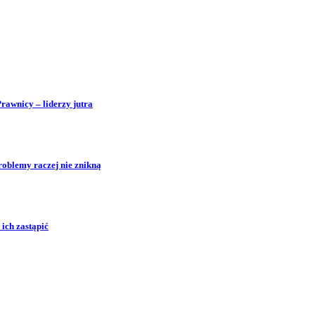
Prawnicy – liderzy jutra
roblemy raczej nie znikną
ich zastąpić