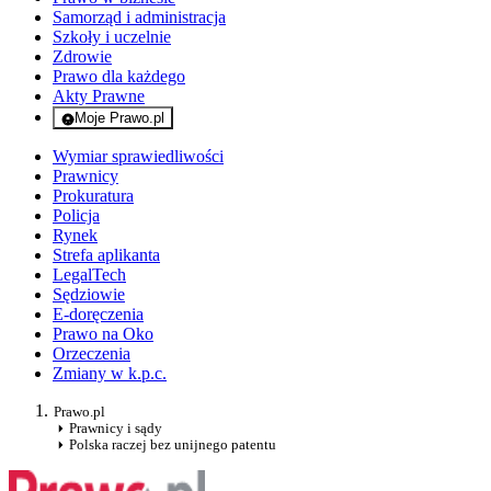
Samorząd i administracja
Szkoły i uczelnie
Zdrowie
Prawo dla każdego
Akty Prawne
Moje Prawo.pl
- rejestracja i logowanie do serwisu
Wymiar sprawiedliwości
Prawnicy
Prokuratura
Policja
Rynek
Strefa aplikanta
LegalTech
Sędziowie
E-doręczenia
Prawo na Oko
Orzeczenia
Zmiany w k.p.c.
Prawo.pl
Prawnicy i sądy
Polska raczej bez unijnego patentu