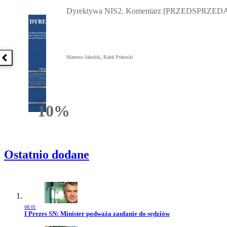
Przejdź do: Dyrektywa NIS2. Komentarz [PRZEDSPRZEDAŻ] ebook,
Dyrektywa NIS2. Komentarz [PRZEDSPRZEDA
Mateusz Jakubik, Rafał Prabucki
Poprzednia książka
10%
Rabatu
Ostatnio dodane
08:01
Przejdź do artykułu:
I Prezes SN: Minister podważa zaufanie do sędziów