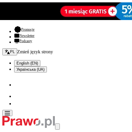
- otwiera się w nowej karcie
Promocje
Newsletter
Podcasty
Zmień język - bieżący:
Zmień język strony
PL
English (EN)
Українська (UA)