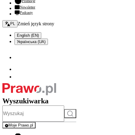
- otwiera się w nowej karcie
Promocje
Newsletter
Podcasty
Zmień język - bieżący:
Zmień język strony
PL
English (EN)
Українська (UA)
Wyszukiwarka
Szukaj
Moje Prawo.pl
- rejestracja i logowanie do serwisu