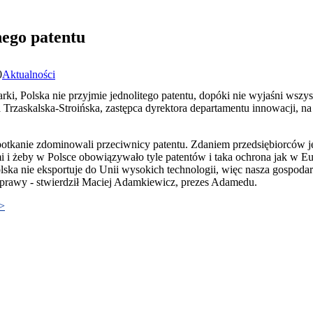
nego patentu
0
Aktualności
i, Polska nie przyjmie jednolitego patentu, dopóki nie wyjaśni wszys
a Trzaskalska-Stroińska, zastępca dyrektora departamentu innowacji,
otkanie zdominowali przeciwnicy patentu. Zdaniem przedsiębiorców je
 i żeby w Polsce obowiązywało tyle patentów i taka ochrona jak w Eu
olska nie eksportuje do Unii wysokich technologii, więc nasza gospod
j sprawy - stwierdził Maciej Adamkiewicz, prezes Adamedu.
>>