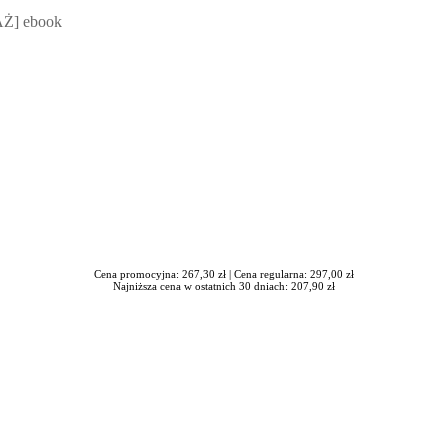
 Mateusz Jakubik, Rafał Prabucki - otwiera się w nowym oknie
Ż] ebook
Cena promocyjna: 267,30 zł |
Cena regularna: 297,00 zł
Najniższa cena w ostatnich 30 dniach: 207,90 zł