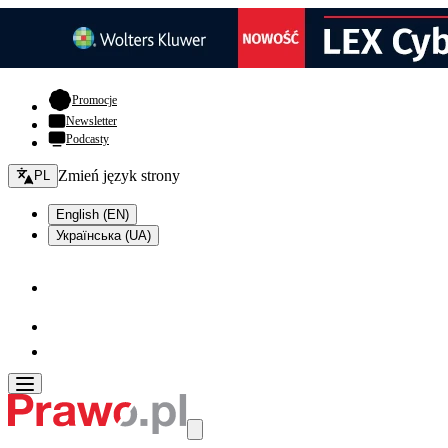
- otwiera się w nowej karcie
Promocje
Newsletter
Podcasty
Zmień język - bieżący:
Zmień język strony
PL
English (EN)
Українська (UA)