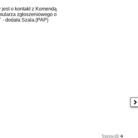
 jest o kontakt z Komendą
rmularza zgłoszeniowego o
" - dodała Szala.(PAP)
N
Sprawdź