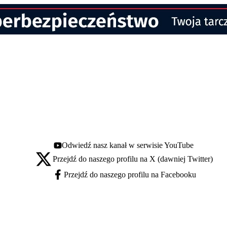
Odwiedź nasz kanał w serwisie YouTube
Youtube - otwiera się w nowej karcie
Przejdź do naszego profilu na X (dawniej Twitter)
X - otwiera się w nowej karcie
Przejdź do naszego profilu na Facebooku
Facebook - otwiera się w nowej karcie