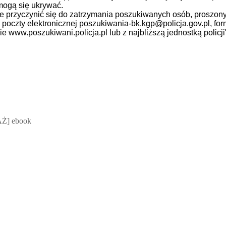
mogą się ukrywać.
e przyczynić się do zatrzymania poszukiwanych osób, proszony
 poczty elektronicznej poszukiwania-bk.kgp@policja.gov.pl, fo
 www.poszukiwani.policja.pl lub z najbliższą jednostką policji
 Mateusz Jakubik, Rafał Prabucki - otwiera się w nowym oknie
Ż] ebook