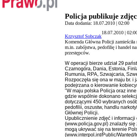
Policja publikuje zdję
Data dodania: 18.07.2010 | 02:00
18.07.2010 | 02:0
Krzysztof Sobczak
Komenda Główna Policji zamieściła n
m.in. zabójstwa, pedofilię i handel n
przestępców.
W operacji bierze udział 29 państ
Czarnogóra, Dania, Estonia, Finl
Rumunia, RPA, Szwajcaria, Szwec
Rozpoczęła się ona w maju br. i 
podejrzana o kierowanie kobiec
"W maju polska Policja oraz inne
gdzie wspólnie dokonano selekcji
dotyczącymi 450 wybranych osób 
pedofilii, oszustw, handlu narko
Głównej Policji.
Upublicznienie zdjęć i informacj
(www.policja.gov.pl) znalazły się
mogą ukrywać się na terenie Polsk
(www.interpol.int/Public/Wanted/