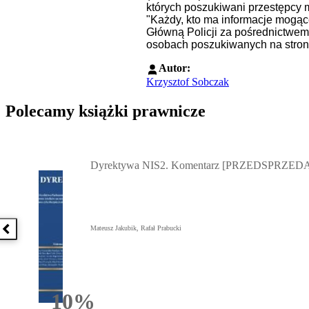
których poszukiwani przestępcy 
"Każdy, kto ma informacje mogąc
Główną Policji za pośrednictwem
osobach poszukiwanych na stronie
Autor:
Krzysztof Sobczak
Polecamy książki prawnicze
Przejdź do: Dyrektywa NIS2. Komentarz [PRZEDSPRZEDAŻ] ebook,
Dyrektywa NIS2. Komentarz [PRZEDSPRZEDA
Mateusz Jakubik, Rafał Prabucki
Poprzednia książka
10%