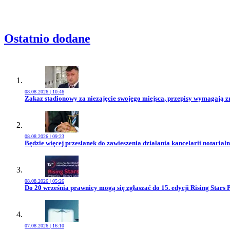
Rabatu
Ostatnio dodane
08.08.2026 | 10:46
Przejdź do artykułu:
Zakaz stadionowy za niezajęcie swojego miejsca, przepisy wymagają 
08.08.2026 | 09:23
Przejdź do artykułu:
Będzie więcej przesłanek do zawieszenia działania kancelarii notarialn
08.08.2026 | 05:26
Przejdź do artykułu:
Do 20 września prawnicy mogą się zgłaszać do 15. edycji Rising Stars 
07.08.2026 | 16:10