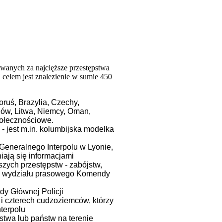
wanych za najcięższe przestępstwa
ej celem jest znalezienie w sumie 450
oruś, Brazylia, Czechy,
ndów, Litwa, Niemcy, Oman,
połecznościowe.
- jest m.in. kolumbijska modelka
Generalnego Interpolu w Lyonie,
iają się informacjami
zych przestępstw - zabójstw,
la z wydziału prasowego Komendy
dy Głównej Policji
i i czterech cudzoziemców, którzy
nterpolu
ństwa lub państw na terenie