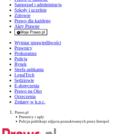
Samorząd i administracja
Szkoły i uczelnie
Zdrowie
Prawo dla każdego
Akty Prawne
Moje Prawo.pl
- rejestracja i logowanie do serwisu
Wymiar sprawiedliwości
Prawnicy
Prokuratura
Policja
Rynek
Strefa aplikanta
LegalTech
Sędziowie
E-doręczenia
Prawo na Oko
Orzeczenia
Zmiany w k.p.c.
Prawo.pl
Prawnicy i sądy
Policja publikuje zdjęcia poszukiwanych przez Interpol