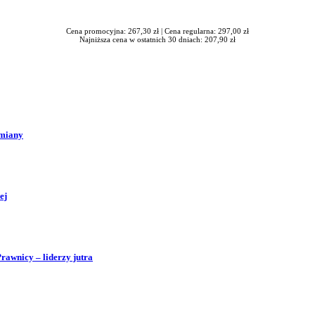
Cena promocyjna: 267,30 zł |
Cena regularna: 297,00 zł
Najniższa cena w ostatnich 30 dniach: 207,90 zł
zmiany
ej
Prawnicy – liderzy jutra