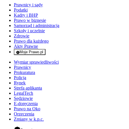
Prawnicy i sądy
Podatki
Kadry i BHP
Prawo w biznesie
Samorząd i administracja
Szkoły i uczelnie
Zdrowie
Prawo dla każdego
Akty Prawne
Moje Prawo.pl
- rejestracja i logowanie do serwisu
Wymiar sprawiedliwości
Prawnicy
Prokuratura
Policja
Rynek
Strefa aplikanta
LegalTech
Sędziowie
E-doręczenia
Prawo na Oko
Orzeczenia
Zmiany w k.p.c.