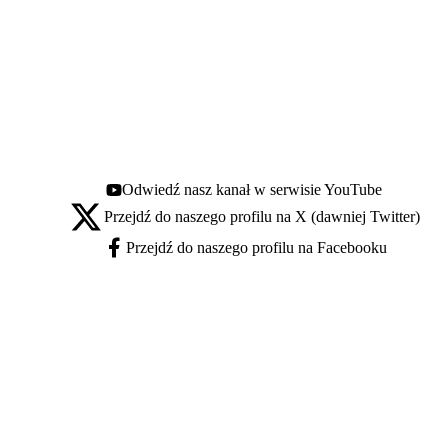
Odwiedź nasz kanał w serwisie YouTube
Youtube - otwiera się w nowej karcie
Przejdź do naszego profilu na X (dawniej Twitter)
X - otwiera się w nowej karcie
Przejdź do naszego profilu na Facebooku
Facebook - otwiera się w nowej karcie