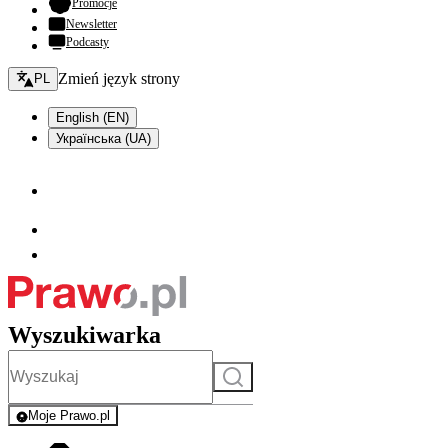
- otwiera się w nowej karcie
Promocje
Newsletter
Podcasty
Zmień język - bieżący:
Zmień język strony
PL
English (EN)
Українська (UA)
Wyszukiwarka
Szukaj
Moje Prawo.pl
- rejestracja i logowanie do serwisu