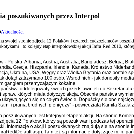
cia poszukiwanych przez Interpol
0
Aktualności
a swojej stronie zdjęcia 12 Polaków i czterech cudzoziemców poszuki
arkotykami - to kolejny etap interpolowskiej akcji Infra-Red 2010, któr
w - Polska, Albania, Austria, Australia, Bangladesz, Belgia, Biał
andia, Grecja, Hiszpania, Irlandia, Kanada, Królestwo Niderla
ja, Ukraina, USA, Węgry oraz Wielka Brytania oraz portale s
jak dotąd zatrzymano 100 osób. Wśród nich - jak donosiły media 
ym gangiem przemycającym kokainę.
 państwa oddelegowały swoich przedstawicieli do Sekretariatu 
 spraw, których miała dotyczyć akcja. Obecnie państwa wymien
ukrywających się na całym świecie. Dopuściły się one najciężs
tykami i prania brudnych pieniędzy" - powiedziała Kamila Sza
i o poszukiwanych jest kolejnym etapem akcji. Na stronie Komen
 zdjęcia 12 Polaków, którzy są poszukiwani podczas tej operacj
i. Informacje o akcji i poszukiwanych znajdują się na stronie I
InraRed/Default.asp). Tam też są informacje dotyczące m.in. pa