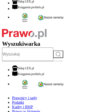
otwiera się w nowej karcie
Sklep LEX.pl
otwiera się w nowej karcie
Księgarnia profinfo.pl
Nasze serwisy
Wyszukiwarka
Szukaj
otwiera się w nowej karcie
Sklep LEX.pl
otwiera się w nowej karcie
Księgarnia profinfo.pl
Nasze serwisy
Prawnicy i sądy
Podatki
Kadry i BHP
Prawo w biznesie