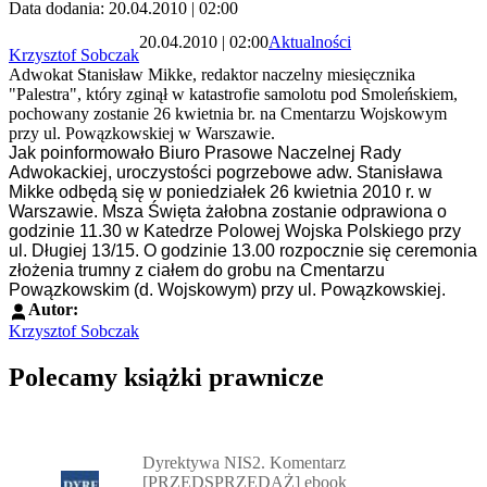
Data dodania: 20.04.2010 | 02:00
20.04.2010 | 02:00
Aktualności
Krzysztof Sobczak
Adwokat Stanisław Mikke, redaktor naczelny miesięcznika
"Palestra", który zginął w katastrofie samolotu pod Smoleńskiem,
pochowany zostanie 26 kwietnia br. na Cmentarzu Wojskowym
przy ul. Powązkowskiej w Warszawie.
Jak poinformowało Biuro Prasowe Naczelnej Rady
Adwokackiej, uroczystości pogrzebowe adw. Stanisława
Mikke odbędą się w poniedziałek 26 kwietnia 2010 r. w
Warszawie. Msza Święta żałobna zostanie odprawiona o
godzinie 11.30 w Katedrze Polowej Wojska Polskiego przy
ul. Długiej 13/15. O godzinie 13.00 rozpocznie się ceremonia
złożenia trumny z ciałem do grobu na Cmentarzu
Powązkowskim (d. Wojskowym) przy ul. Powązkowskiej.
Autor:
Krzysztof Sobczak
Polecamy książki prawnicze
Przejdź do: Dyrektywa NIS2. Komentarz [PRZEDSPRZEDAŻ] ebook,
Dyrektywa NIS2. Komentarz
[PRZEDSPRZEDAŻ] ebook