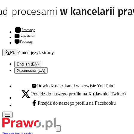
- otwiera się w nowej karcie
Promocje
Newsletter
Podcasty
Zmień język - bieżący:
Zmień język strony
PL
English (EN)
Українська (UA)
Odwiedź nasz kanał w serwisie YouTube
Youtube - otwiera się w nowej karcie
Przejdź do naszego profilu na X (dawniej Twitter)
X - otwiera się w nowej karcie
Przejdź do naszego profilu na Facebooku
Facebook - otwiera się w nowej karcie