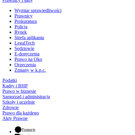
Prawnicy i sądy
Wymiar sprawiedliwości
Prawnicy
Prokuratura
Policja
Rynek
Strefa aplikanta
LegalTech
Sędziowie
E-doręczenia
Prawo na Oko
Orzeczenia
Zmiany w k.p.c.
Podatki
Kadry i BHP
Prawo w biznesie
Samorząd i administracja
Szkoły i uczelnie
Zdrowie
Prawo dla każdego
Akty Prawne
- otwiera się w nowej karcie
Promocje