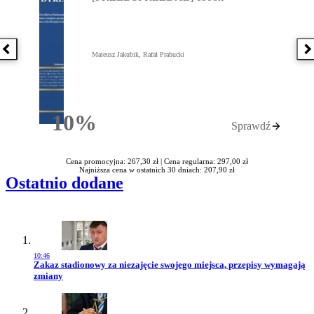
Poprzednia książka
N
Mateusz Jakubik, Rafał Prabucki
10%
Sprawdź
Rabatu
Cena promocyjna: 267,30 zł |
Cena regularna: 297,00 zł
Najniższa cena w ostatnich 30 dniach: 207,90 zł
Ostatnio dodane
10:46
Przejdź do artykułu:
Zakaz stadionowy za niezajęcie swojego miejsca, przepisy wymagają
zmiany