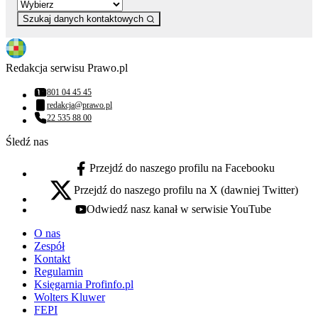
Szukaj danych kontaktowych
Redakcja serwisu Prawo.pl
801 04 45 45
Numer telefonu:
redakcja@prawo.pl
Adres email:
22 535 88 00
Numer telefonu:
Śledź nas
Przejdź do naszego profilu na Facebooku
facebook - otwiera się w nowej karcie
Przejdź do naszego profilu na X (dawniej Twitter)
x - otwiera się w nowej karcie
Odwiedź nasz kanał w serwisie YouTube
youtube - otwiera się w nowej karcie
O nas
Zespół
Kontakt
Regulamin
Księgarnia Profinfo.pl
Wolters Kluwer
FEPI