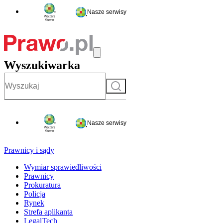
Nasze serwisy
Wyszukiwarka
Szukaj
Nasze serwisy
Prawnicy i sądy
Wymiar sprawiedliwości
Prawnicy
Prokuratura
Policja
Rynek
Strefa aplikanta
LegalTech