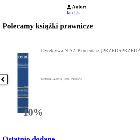
Autor:
Jan Lis
Polecamy książki prawnicze
Przejdź do: Dyrektywa NIS2. Komentarz [PRZEDSPRZEDAŻ] ebook,
Dyrektywa NIS2. Komentarz [PRZEDSPRZEDA
Mateusz Jakubik, Rafał Prabucki
Poprzednia książka
10%
Rabatu
Ostatnio dodane