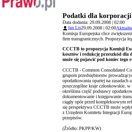
Podatki dla korporacji
Data dodania: 29.09.2008 | 02:00
Jan Lis
29.09.2008 | 02:00
Aktualn
Komisja Europejska chce zwiększenie
firm transgranicznych. Propozycja le
CCCTB to propozycja Komisji Euro
kosztów i redukcję przeszkód dla d
może się pojawić pod koniec tego
r
CCCTB - Common Consolidated Corpo
grupom przedsiębiorstw prowadzącyc
opodatkowania opartej na zasadach 
poszczególne kraje członkowskie, w 
określona część podstawy opodatko
dokumentowanie i księgowanie transa
ciągły opór przed kompleksowym re
się perspektywa CCCTB może wpłyną
z Urzędem Komitetu Integracji Europ
przepisów.
(Źródło: PKPP/KW)