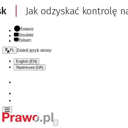
- otwiera się w nowej karcie
Promocje
Newsletter
Podcasty
Zmień język - bieżący:
Zmień język strony
PL
English (EN)
Українська (UA)