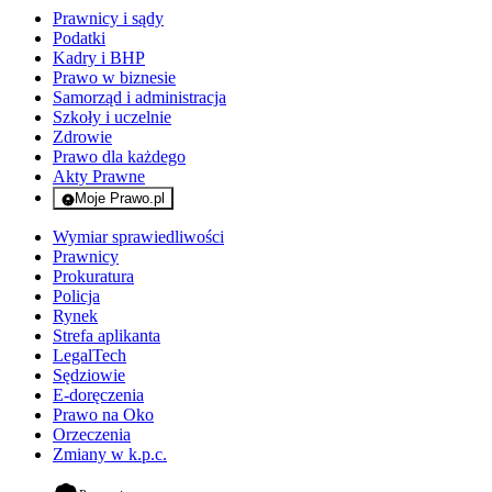
Prawnicy i sądy
Podatki
Kadry i BHP
Prawo w biznesie
Samorząd i administracja
Szkoły i uczelnie
Zdrowie
Prawo dla każdego
Akty Prawne
Moje Prawo.pl
- rejestracja i logowanie do serwisu
Wymiar sprawiedliwości
Prawnicy
Prokuratura
Policja
Rynek
Strefa aplikanta
LegalTech
Sędziowie
E-doręczenia
Prawo na Oko
Orzeczenia
Zmiany w k.p.c.