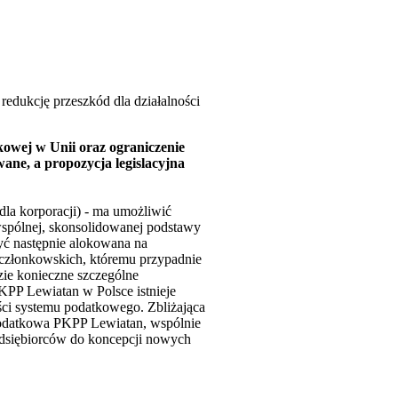
redukcję przeszkód dla działalności
owej w Unii oraz ograniczenie
wane, a propozycja legislacyjna
a korporacji) - ma umożliwić
wspólnej, skonsolidowanej podstawy
yć następnie alokowana na
w członkowskich, któremu przypadnie
ie konieczne szczególne
KPP Lewiatan w Polsce istnieje
i systemu podatkowego. Zbliżająca
odatkowa PKPP Lewiatan, wspólnie
zedsiębiorców do koncepcji nowych