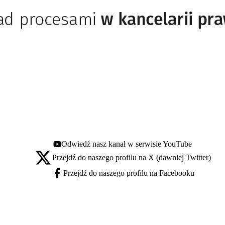
Odwiedź nasz kanał w serwisie YouTube
Youtube - otwiera się w nowej karcie
Przejdź do naszego profilu na X (dawniej Twitter)
X - otwiera się w nowej karcie
Przejdź do naszego profilu na Facebooku
Facebook - otwiera się w nowej karcie