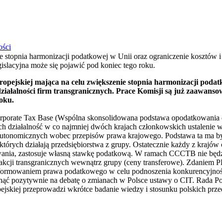
ości
 stopnia harmonizacji podatkowej w Unii oraz ograniczenie kosztów i 
gislacyjna może się pojawić pod koniec tego roku.
pejskiej mająca na celu zwiększenie stopnia harmonizacji podatk
ziałalności firm transgranicznych. Prace Komisji są już zaawanso
oku.
rate Tax Base (Wspólna skonsolidowana podstawa opodatkowania dl
h działalność w co najmniej dwóch krajach członkowskich ustalenie 
autonomicznych wobec przepisów prawa krajowego. Podstawa ta ma b
których działają przedsiębiorstwa z grupy. Ostatecznie każdy z krajó
wania, zastosuje własną stawkę podatkową. W ramach CCCTB nie będz
kcji transgranicznych wewnątrz grupy (ceny transferowe). Zdaniem P
formowaniem prawa podatkowego w celu podnoszenia konkurencyjnośc
ć pozytywnie na debatę o zmianach w Polsce ustawy o CIT. Rada P
ejskiej przeprowadzi wkrótce badanie wiedzy i stosunku polskich pr