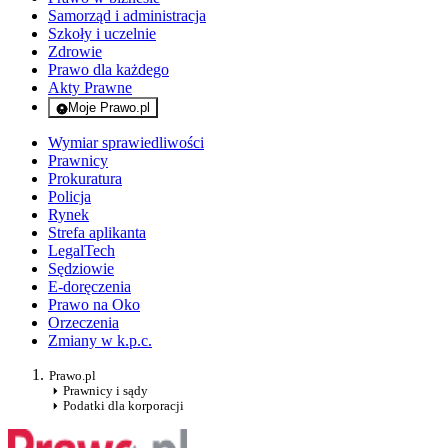
Samorząd i administracja
Szkoły i uczelnie
Zdrowie
Prawo dla każdego
Akty Prawne
Moje Prawo.pl
- rejestracja i logowanie do serwisu
Wymiar sprawiedliwości
Prawnicy
Prokuratura
Policja
Rynek
Strefa aplikanta
LegalTech
Sędziowie
E-doręczenia
Prawo na Oko
Orzeczenia
Zmiany w k.p.c.
Prawo.pl
Prawnicy i sądy
Podatki dla korporacji