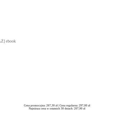
 Mateusz Jakubik, Rafał Prabucki - otwiera się w nowym oknie
Ż] ebook
Cena promocyjna: 267,30 zł |
Cena regularna: 297,00 zł
Najniższa cena w ostatnich 30 dniach: 207,90 zł