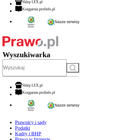
otwiera się w nowej karcie
Sklep LEX.pl
otwiera się w nowej karcie
Księgarnia profinfo.pl
Nasze serwisy
Wyszukiwarka
Szukaj
otwiera się w nowej karcie
Sklep LEX.pl
otwiera się w nowej karcie
Księgarnia profinfo.pl
Nasze serwisy
Prawnicy i sądy
Podatki
Kadry i BHP
Prawo w biznesie