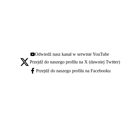
Odwiedź nasz kanał w serwisie YouTube
Youtube - otwiera się w nowej karcie
Przejdź do naszego profilu na X (dawniej Twitter)
X - otwiera się w nowej karcie
Przejdź do naszego profilu na Facebooku
Facebook - otwiera się w nowej karcie