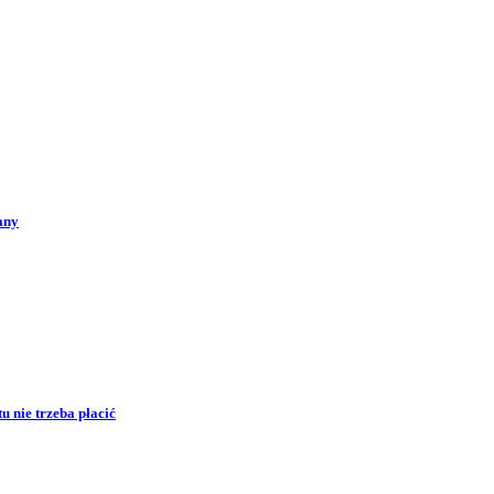
any
 nie trzeba płacić