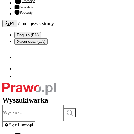
- otwiera się w nowej karcie
Promocje
Newsletter
Podcasty
Zmień język - bieżący:
Zmień język strony
PL
English (EN)
Українська (UA)
Wyszukiwarka
Szukaj
Moje Prawo.pl
- rejestracja i logowanie do serwisu