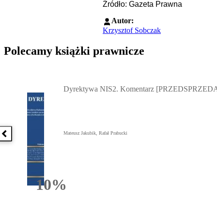
Źródło: Gazeta Prawna
Autor:
Krzysztof Sobczak
Polecamy książki prawnicze
Przejdź do: Dyrektywa NIS2. Komentarz [PRZEDSPRZEDAŻ] ebook,
Dyrektywa NIS2. Komentarz [PRZEDSPRZEDA
Mateusz Jakubik, Rafał Prabucki
Poprzednia książka
10%
Rabatu