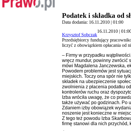
Podatek i składka od 
Data dodania: 16.11.2010 | 01:00
16.11.2010 | 01:0
Krzysztof Sobczak
Przedsiębiorcy fundujący pracownik
liczyć z obowiązkiem opłacania od n
– Firmy w przypadku wątpliwości
wręcz mundur, powinny zwrócić si
mówi Magdalena Janczewska, ek
Powodem problemów jest sytuacja
miejskich. Toczy ona spór nie t
składek na ubezpieczenie społe
zwolnienia z płacenia podatku 
kontrolerów ruchu oraz dyspozyt
Izba wróciła uwagę, że co prawd
także używać po godzinach. Po u
Zdaniem izby obowiązek wydania 
noszenie jest konieczne w miejsc
Z tego też powodu Izba Skarbow
firmę stanowi dla nich przychód