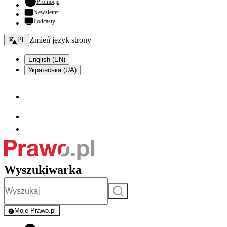
- otwiera się w nowej karcie
Promocje
Newsletter
Podcasty
Zmień język - bieżący:
Zmień język strony
PL
English (EN)
Українська (UA)
Wyszukiwarka
Szukaj
Moje Prawo.pl
- rejestracja i logowanie do serwisu