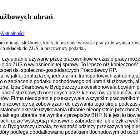
służbowych ubrań
0
Aktualności
om ubrania służbowe, których noszenie w czasie pracy nie wynika z w
ich składek do ZUS, a pracownicy podatku.
, czy ubranie używane przez pracowników w czasie pracy może
ę do ZUS o wyjaśnienie tej sprawy. To lepsze niż konieczność
spert ds. społeczno-gospodarczych Pracodawcy RP.
, w jakiej znalazła się jedna z firm transportowych zatrudnia
ylko o zapłacenie podatku dochodowego od ubrań służbowych, a
czne. Izba Skarbowa w Bydgoszczy zakwestionowała bowiem pr
od ubrań służbowych noszonych przez kierowców autobusów, mo
orów. Firma nieodpłatnie przekazywała wszystkim pracownikom
a pracownicy są zobowiązani do używania tego stroju podczas
stalonym okresie użytkowania ubranie nieodpłatnie przechodz
takiego ubrania nie wynika z przepisów BHP. Nie jest to bowie
ach, gdzie występują intensywne zabrudzenie lub przykra woń.
a w Bydgoszczy uznała, że wartość odzieży przekazywanej nie
, który podlega opodatkowaniu podatkiem dochodowym od osób 