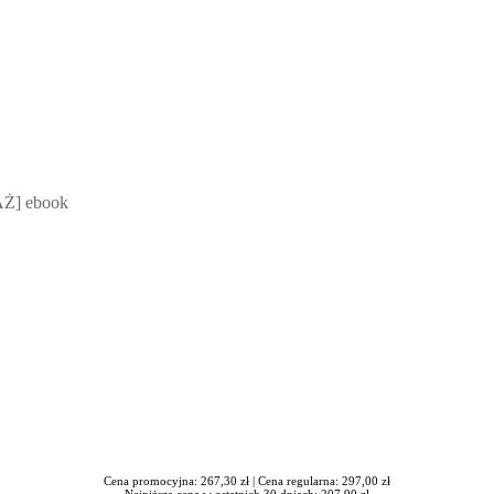
 Mateusz Jakubik, Rafał Prabucki - otwiera się w nowym oknie
Ż] ebook
Cena promocyjna: 267,30 zł |
Cena regularna: 297,00 zł
Najniższa cena w ostatnich 30 dniach: 207,90 zł