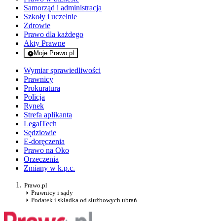
Samorząd i administracja
Szkoły i uczelnie
Zdrowie
Prawo dla każdego
Akty Prawne
Moje Prawo.pl
- rejestracja i logowanie do serwisu
Wymiar sprawiedliwości
Prawnicy
Prokuratura
Policja
Rynek
Strefa aplikanta
LegalTech
Sędziowie
E-doręczenia
Prawo na Oko
Orzeczenia
Zmiany w k.p.c.
Prawo.pl
Prawnicy i sądy
Podatek i składka od służbowych ubrań