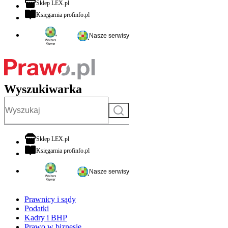
otwiera się w nowej karcie
Sklep LEX.pl
otwiera się w nowej karcie
Księgarnia profinfo.pl
Nasze serwisy
Wyszukiwarka
Szukaj
otwiera się w nowej karcie
Sklep LEX.pl
otwiera się w nowej karcie
Księgarnia profinfo.pl
Nasze serwisy
Prawnicy i sądy
Podatki
Kadry i BHP
Prawo w biznesie