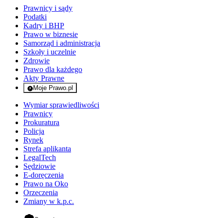
Prawnicy i sądy
Podatki
Kadry i BHP
Prawo w biznesie
Samorząd i administracja
Szkoły i uczelnie
Zdrowie
Prawo dla każdego
Akty Prawne
Moje Prawo.pl
- rejestracja i logowanie do serwisu
Wymiar sprawiedliwości
Prawnicy
Prokuratura
Policja
Rynek
Strefa aplikanta
LegalTech
Sędziowie
E-doręczenia
Prawo na Oko
Orzeczenia
Zmiany w k.p.c.