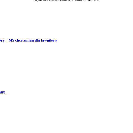
bory – MS chce zmian dla ławników
any