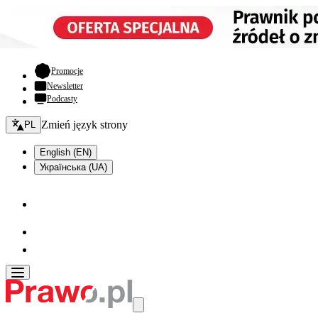
- otwiera się w nowej karcie
Promocje
Newsletter
Podcasty
Zmień język - bieżący:
Zmień język strony
PL
English (EN)
Українська (UA)