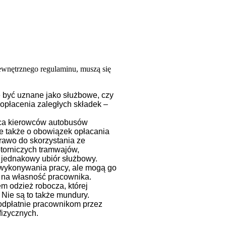
ewnętrznego regulaminu, muszą się
 być uznane jako służbowe, czy
 opłacenia zaległych składek –
jąca kierowców autobusów
le także o obowiązek opłacania
awo do skorzystania ze
torniczych tramwajów,
 jednakowy ubiór służbowy.
 wykonywania pracy, ale mogą go
i na własność pracownika.
m odzież robocza, której
 Nie są to także mundury.
odpłatnie pracownikom przez
fizycznych.