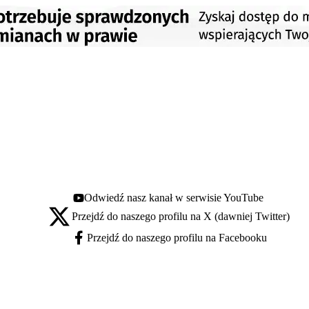
Odwiedź nasz kanał w serwisie YouTube
Youtube - otwiera się w nowej karcie
Przejdź do naszego profilu na X (dawniej Twitter)
X - otwiera się w nowej karcie
Przejdź do naszego profilu na Facebooku
Facebook - otwiera się w nowej karcie