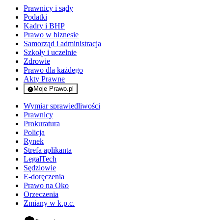
Prawnicy i sądy
Podatki
Kadry i BHP
Prawo w biznesie
Samorząd i administracja
Szkoły i uczelnie
Zdrowie
Prawo dla każdego
Akty Prawne
Moje Prawo.pl
- rejestracja i logowanie do serwisu
Wymiar sprawiedliwości
Prawnicy
Prokuratura
Policja
Rynek
Strefa aplikanta
LegalTech
Sędziowie
E-doręczenia
Prawo na Oko
Orzeczenia
Zmiany w k.p.c.