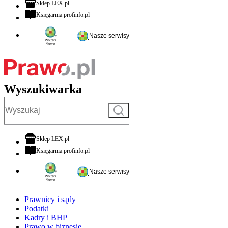
otwiera się w nowej karcie
Sklep LEX.pl
otwiera się w nowej karcie
Księgarnia profinfo.pl
Nasze serwisy
Wyszukiwarka
Szukaj
otwiera się w nowej karcie
Sklep LEX.pl
otwiera się w nowej karcie
Księgarnia profinfo.pl
Nasze serwisy
Prawnicy i sądy
Podatki
Kadry i BHP
Prawo w biznesie