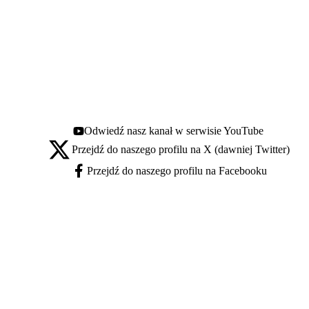
Odwiedź nasz kanał w serwisie YouTube
Youtube - otwiera się w nowej karcie
Przejdź do naszego profilu na X (dawniej Twitter)
X - otwiera się w nowej karcie
Przejdź do naszego profilu na Facebooku
Facebook - otwiera się w nowej karcie