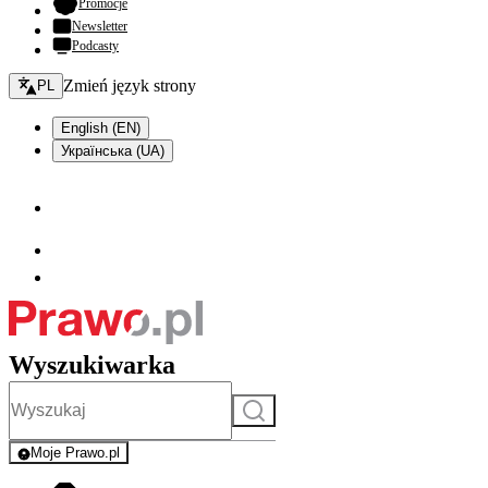
- otwiera się w nowej karcie
Promocje
Newsletter
Podcasty
Zmień język - bieżący:
Zmień język strony
PL
English (EN)
Українська (UA)
Wyszukiwarka
Szukaj
Moje Prawo.pl
- rejestracja i logowanie do serwisu