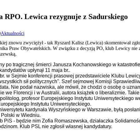
a RPO. Lewica rezygnuje z Sadurskiego
0
Aktualności
skiej znowu zwyciężył - tak Ryszard Kalisz (Lewica) skomentował zgł
nika Praw Obywatelskich. W związku z decyzją PO, klub Lewicy nie z
aszewską.
 po tragicznej śmierci Janusza Kochanowskiego w katastrofi
kandydatów upłynął 11 maja br..
. w Sejmie konferencji prasowej przedstawiciele Klubu Lewicy 
wszystkich sił politycznych". Szef sejmowej Komisji Sprawiedl
data. Nie podał nazwiska, ale mówił, że chodzi o osobę o uznan
 we Florencji i w Australii, autora książek o liberalizmie. Taki
f, politolog, profesor Europejskiego Instytutu Uniwersyteckiego 
ropejskiego Instytutu Uniwersyteckiego.
Uniwersytetu kardynała Wyszyńskiego w Warszawie, byłą posłank
 Polski w Wiedniu.
b PiS - będzie nim
Zofia Romaszewska, działaczka Solidarnoś
rodzinom.
Klub PSL nie zgłosił własnej kandydatury.