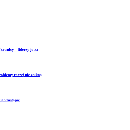
Prawnicy – liderzy jutra
roblemy raczej nie znikną
ich zastąpić