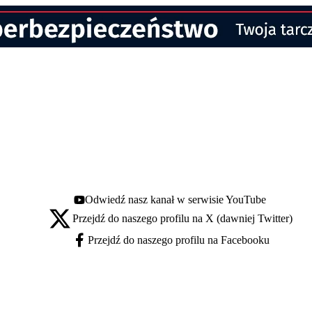
Odwiedź nasz kanał w serwisie YouTube
Youtube - otwiera się w nowej karcie
Przejdź do naszego profilu na X (dawniej Twitter)
X - otwiera się w nowej karcie
Przejdź do naszego profilu na Facebooku
Facebook - otwiera się w nowej karcie