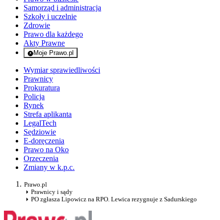
Samorząd i administracja
Szkoły i uczelnie
Zdrowie
Prawo dla każdego
Akty Prawne
Moje Prawo.pl
- rejestracja i logowanie do serwisu
Wymiar sprawiedliwości
Prawnicy
Prokuratura
Policja
Rynek
Strefa aplikanta
LegalTech
Sędziowie
E-doręczenia
Prawo na Oko
Orzeczenia
Zmiany w k.p.c.
Prawo.pl
Prawnicy i sądy
PO zgłasza Lipowicz na RPO. Lewica rezygnuje z Sadurskiego