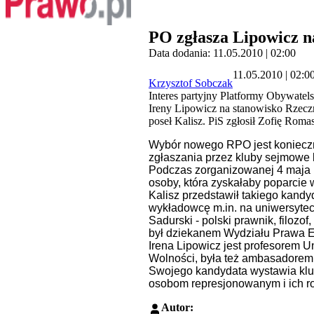
PO zgłasza Lipowicz n
Data dodania: 11.05.2010 | 02:00
11.05.2010 | 02:0
Krzysztof Sobczak
Interes partyjny Platformy Obywatel
Ireny Lipowicz na stanowisko Rzecz
poseł Kalisz. PiS zgłosił Zofię Rom
Wybór nowego RPO jest konieczny
zgłaszania przez kluby sejmowe 
Podczas zorganizowanej 4 maja br
osoby, która zyskałaby poparcie 
Kalisz przedstawił takiego kandy
wykładowcę m.in. na uniwersytecie
Sadurski - polski prawnik, filozo
był dziekanem Wydziału Prawa Eu
Irena Lipowicz jest profesorem 
Wolności, była też ambasadorem
Swojego kandydata wystawia klu
osobom represjonowanym i ich 
Autor: