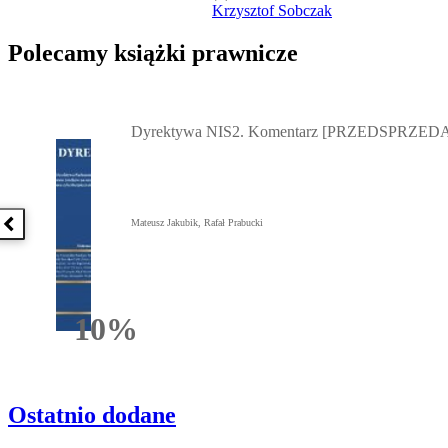
Krzysztof Sobczak
Polecamy książki prawnicze
Przejdź do: Dyrektywa NIS2. Komentarz [PRZEDSPRZEDAŻ] ebook,
Dyrektywa NIS2. Komentarz [PRZEDSPRZEDA
Mateusz Jakubik, Rafał Prabucki
Poprzednia książka
10%
Rabatu
Ostatnio dodane