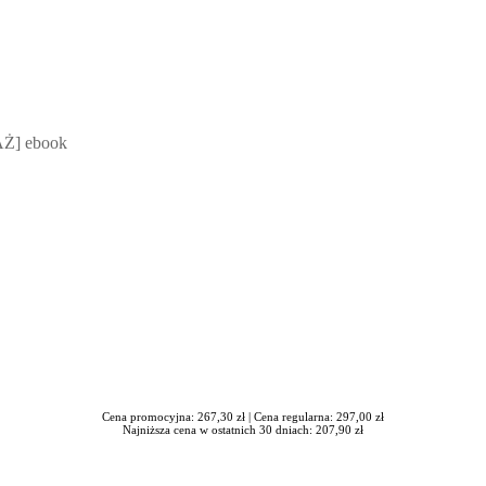
 Mateusz Jakubik, Rafał Prabucki - otwiera się w nowym oknie
Ż] ebook
Cena promocyjna: 267,30 zł |
Cena regularna: 297,00 zł
Najniższa cena w ostatnich 30 dniach: 207,90 zł