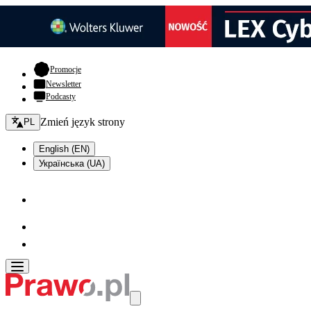
- otwiera się w nowej karcie
Promocje
Newsletter
Podcasty
Zmień język - bieżący:
Zmień język strony
PL
English (EN)
Українська (UA)