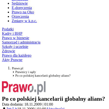
Sędziowie
E-doręczenia
Prawo na Oko
Orzeczenia
Zmiany w k.p.c.
Podatki
Kadry i BHP
Prawo w biznesie
Samorząd i administracja
Szkoły i uczelnie
Zdrowie
Prawo dla każdego
Akty Prawne
Prawo.pl
Prawnicy i sądy
Po co polskiej kancelarii globalny alians?
Po co polskiej kancelarii globalny alians?
Data dodania: 18.11.2009 | 01:00
Jan Lis
18.11.2009 | 01:00
Aktualności