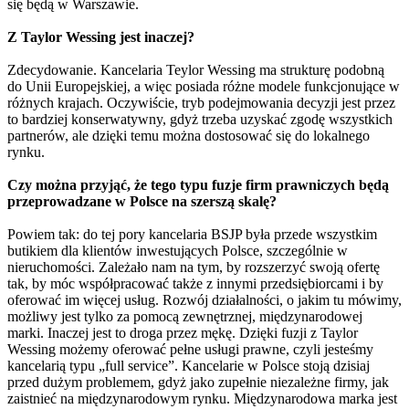
się będą w Warszawie.
Z Taylor Wessing jest inaczej?
Zdecydowanie. Kancelaria Teylor Wessing ma strukturę podobną
do Unii Europejskiej, a więc posiada różne modele funkcjonujące w
różnych krajach. Oczywiście, tryb podejmowania decyzji jest przez
to bardziej konserwatywny, gdyż trzeba uzyskać zgodę wszystkich
partnerów, ale dzięki temu można dostosować się do lokalnego
rynku.
Czy można przyjąć, że tego typu fuzje firm prawniczych będą
przeprowadzane w Polsce na szerszą skalę?
Powiem tak: do tej pory kancelaria BSJP była przede wszystkim
butikiem dla klientów inwestujących Polsce, szczególnie w
nieruchomości. Zależało nam na tym, by rozszerzyć swoją ofertę
tak, by móc współpracować także z innymi przedsiębiorcami i by
oferować im więcej usług. Rozwój działalności, o jakim tu mówimy,
możliwy jest tylko za pomocą zewnętrznej, międzynarodowej
marki. Inaczej jest to droga przez mękę. Dzięki fuzji z Taylor
Wessing możemy oferować pełne usługi prawne, czyli jesteśmy
kancelarią typu „full service”. Kancelarie w Polsce stoją dzisiaj
przed dużym problemem, gdyż jako zupełnie niezależne firmy, jak
zaistnieć na międzynarodowym rynku. Międzynarodowa marka jest