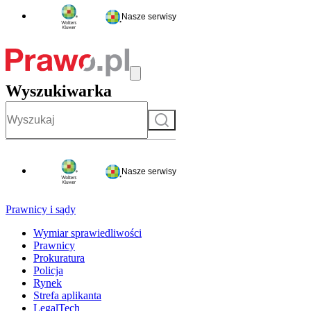
Nasze serwisy
Wyszukiwarka
Szukaj
Nasze serwisy
Prawnicy i sądy
Wymiar sprawiedliwości
Prawnicy
Prokuratura
Policja
Rynek
Strefa aplikanta
LegalTech