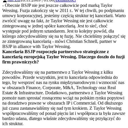
- Obecnie BSJP nie jest jeszcze całkowicie pod marką Taylor
Wessing. Fuzja zakończy się w 2011 r.. W tej chwili, po podpisaniu
umowy korporacyjnej, jesteśmy częścią struktur tej kancelarii. Warto
zwrócić uwagę na fakt, że Taylor Wessing nie jest całkowicie
zintegrowaną w jednej spółce kancelarią. Jest to sieć, choć
występuje pod jednym sztandarem. Jest to kolejny powód, dla
którego zdecydowaliśmy się na tę fuzję. Nie chcieliśmy połączyć się
ze zintegrowaną kancelarią - mówi Christian Schnell, partner w
BSJP in alliance with Taylor Wessing.
Kancelaria BSJP rozpoczęła partnerstwo strategiczne z
kancelarią europejską Taylor Wessing. Dlaczego doszło do fuzji
firm prawniczych?
Zdecydowaliśmy się na partnerstwo z Taylor Wessing z kilku
powodów. Przede wszystkim, jest to kancelaria odpowiednia do
tego, by wesprzeć nas na rynku międzynarodowym i wzmocnić nas
w obszarach Finance, Corporate, M&A, Technology oraz Real
Estate & Infrastructure. Dodatkowo, partnerstwo z Taylor Wessing
pomoże nam sprostać rosnącemu wciąż na polskim rynku popytowi
na doradztwo prawne w obszarach IP i Commercial. Od dłuższego
już czasu zastanawialiśmy się nad tym krokiem. Z Taylor Wessing
współpracowaliśmy od ponad pięciu lat i współpraca ta była zawsze
bardzo udana, dlatego właśnie zdecydowaliśmy się przyłączyć do
ich struktur.