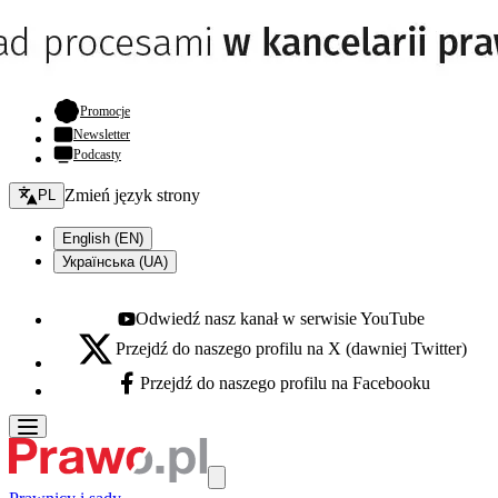
- otwiera się w nowej karcie
Promocje
Newsletter
Podcasty
Zmień język - bieżący:
Zmień język strony
PL
English (EN)
Українська (UA)
Odwiedź nasz kanał w serwisie YouTube
Youtube - otwiera się w nowej karcie
Przejdź do naszego profilu na X (dawniej Twitter)
X - otwiera się w nowej karcie
Przejdź do naszego profilu na Facebooku
Facebook - otwiera się w nowej karcie