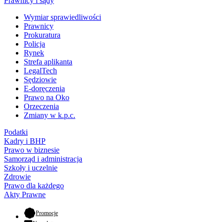
Prawnicy i sądy
Wymiar sprawiedliwości
Prawnicy
Prokuratura
Policja
Rynek
Strefa aplikanta
LegalTech
Sędziowie
E-doręczenia
Prawo na Oko
Orzeczenia
Zmiany w k.p.c.
Podatki
Kadry i BHP
Prawo w biznesie
Samorząd i administracja
Szkoły i uczelnie
Zdrowie
Prawo dla każdego
Akty Prawne
- otwiera się w nowej karcie
Promocje