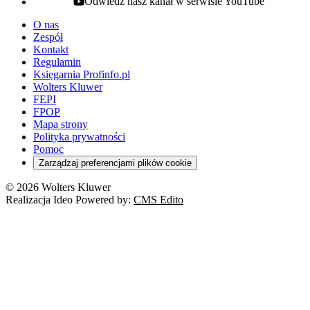
Odwiedź nasz kanał w serwisie YouTube
youtube - otwiera się w nowej karcie
O nas
Zespół
Kontakt
Regulamin
Księgarnia Profinfo.pl
Wolters Kluwer
FEPI
FPOP
Mapa strony
Polityka prywatności
Pomoc
Zarządzaj preferencjami plików cookie
© 2026 Wolters Kluwer
Realizacja Ideo Powered by:
CMS Edito