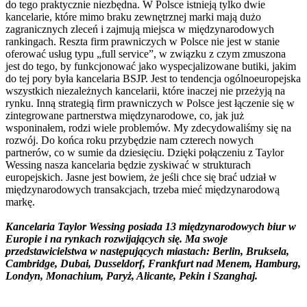
do tego praktycznie niezbędna. W Polsce istnieją tylko dwie
kancelarie, które mimo braku zewnętrznej marki mają dużo
zagranicznych zleceń i zajmują miejsca w międzynarodowych
rankingach. Reszta firm prawniczych w Polsce nie jest w stanie
oferować usług typu „full service”, w związku z czym zmuszona
jest do tego, by funkcjonować jako wyspecjalizowane butiki, jakim
do tej pory była kancelaria BSJP. Jest to tendencja ogólnoeuropejska
wszystkich niezależnych kancelarii, które inaczej nie przeżyją na
rynku. Inną strategią firm prawniczych w Polsce jest łączenie się w
zintegrowane partnerstwa międzynarodowe, co, jak już
wsponinałem, rodzi wiele problemów. My zdecydowaliśmy się na
rozwój. Do końca roku przybędzie nam czterech nowych
partnerów, co w sumie da dziesięciu. Dzięki połączeniu z Taylor
Wessing nasza kancelaria będzie zyskiwać w strukturach
europejskich. Jasne jest bowiem, że jeśli chce się brać udział w
międzynarodowych transakcjach, trzeba mieć międzynarodową
markę.
Kancelaria Taylor Wessing posiada 13 międzynarodowych biur w
Europie i na rynkach rozwijających się. Ma swoje
przedstawicielstwa w następujących miastach: Berlin, Bruksela,
Cambridge, Dubai, Dusseldorf, Frankfurt nad Menem, Hamburg,
Londyn, Monachium, Paryż, Alicante, Pekin i Szanghaj.