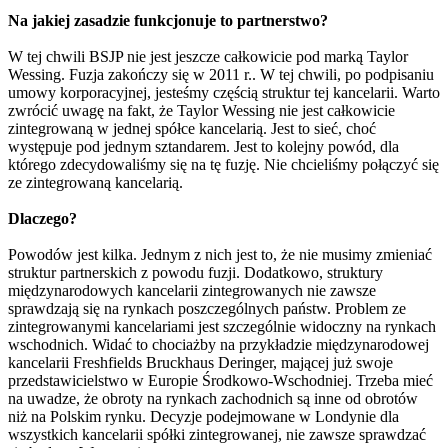
Na jakiej zasadzie funkcjonuje to partnerstwo?
W tej chwili BSJP nie jest jeszcze całkowicie pod marką Taylor
Wessing. Fuzja zakończy się w 2011 r.. W tej chwili, po podpisaniu
umowy korporacyjnej, jesteśmy częścią struktur tej kancelarii. Warto
zwrócić uwagę na fakt, że Taylor Wessing nie jest całkowicie
zintegrowaną w jednej spółce kancelarią. Jest to sieć, choć
występuje pod jednym sztandarem. Jest to kolejny powód, dla
którego zdecydowaliśmy się na tę fuzję. Nie chcieliśmy połączyć się
ze zintegrowaną kancelarią.
Dlaczego?
Powodów jest kilka. Jednym z nich jest to, że nie musimy zmieniać
struktur partnerskich z powodu fuzji. Dodatkowo, struktury
międzynarodowych kancelarii zintegrowanych nie zawsze
sprawdzają się na rynkach poszczególnych państw. Problem ze
zintegrowanymi kancelariami jest szczególnie widoczny na rynkach
wschodnich. Widać to chociażby na przykładzie międzynarodowej
kancelarii Freshfields Bruckhaus Deringer, mającej już swoje
przedstawicielstwo w Europie Środkowo-Wschodniej. Trzeba mieć
na uwadze, że obroty na rynkach zachodnich są inne od obrotów
niż na Polskim rynku. Decyzje podejmowane w Londynie dla
wszystkich kancelarii spółki zintegrowanej, nie zawsze sprawdzać