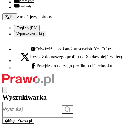
Newsletter
Podcasty
Zmień język - bieżący:
Zmień język strony
PL
English (EN)
Українська (UA)
Odwiedź nasz kanał w serwisie YouTube
Youtube - otwiera się w nowej karcie
Przejdź do naszego profilu na X (dawniej Twitter)
X - otwiera się w nowej karcie
Przejdź do naszego profilu na Facebooku
Facebook - otwiera się w nowej karcie
Wyszukiwarka
Szukaj
Moje Prawo.pl
- rejestracja i logowanie do serwisu