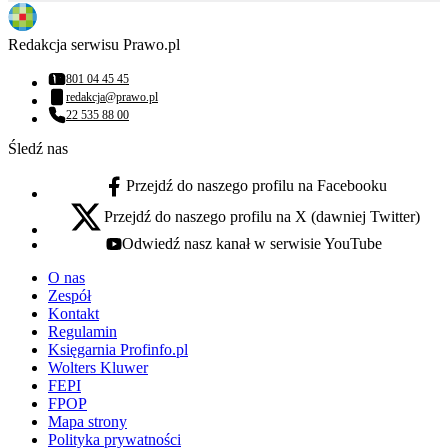
Redakcja serwisu Prawo.pl
801 04 45 45
Numer telefonu:
redakcja@prawo.pl
Adres email:
22 535 88 00
Numer telefonu:
Śledź nas
Przejdź do naszego profilu na Facebooku
facebook - otwiera się w nowej karcie
Przejdź do naszego profilu na X (dawniej Twitter)
x - otwiera się w nowej karcie
Odwiedź nasz kanał w serwisie YouTube
youtube - otwiera się w nowej karcie
O nas
Zespół
Kontakt
Regulamin
Księgarnia Profinfo.pl
Wolters Kluwer
FEPI
FPOP
Mapa strony
Polityka prywatności