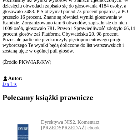
Poznaliśmy też wyniki wyborów w Stanach Zjednoczonych. W
dziesięciu obwodach zapisało się do głosowania 4184 osoby, a
głosowało 3483. PiS otrzymał ponad 73 procent poparcia, a PO
przeszło 16 procent. Znane są również wyniki głosowania w
Kandzie. Zorganizowano tam 6 obwodów, zapisało się do nich
1009 osób, głosowało 781. Prawo i Sprawiedliwość zdobyło 66,14
procent głosów zaś Platforma Obywatelska 20, 98 procent.
Pozostałe partie nie przekroczyły pięcioprocentowego progu
wyborczego Te wyniki będą doliczone do list warszawskich i
zostaną ujęte w ogólnej puli głosów.
(Źródło PKW/IAR/KW)
Autor:
Jan Lis
Polecamy książki prawnicze
Przejdź do: Dyrektywa NIS2. Komentarz [PRZEDSPRZEDAŻ] ebook,
Dyrektywa NIS2. Komentarz
[PRZEDSPRZEDAŻ] ebook