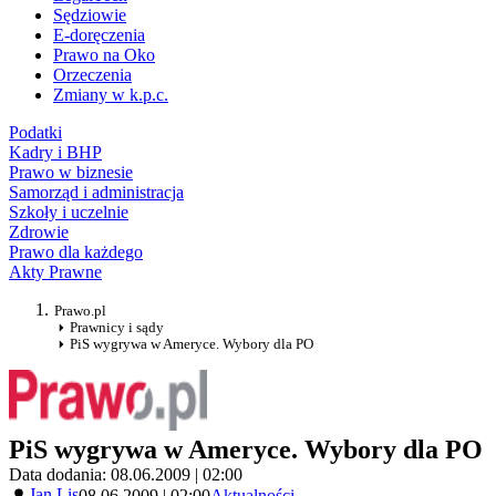
Sędziowie
E-doręczenia
Prawo na Oko
Orzeczenia
Zmiany w k.p.c.
Podatki
Kadry i BHP
Prawo w biznesie
Samorząd i administracja
Szkoły i uczelnie
Zdrowie
Prawo dla każdego
Akty Prawne
Prawo.pl
Prawnicy i sądy
PiS wygrywa w Ameryce. Wybory dla PO
PiS wygrywa w Ameryce. Wybory dla PO
Data dodania: 08.06.2009 | 02:00
Jan Lis
08.06.2009 | 02:00
Aktualności