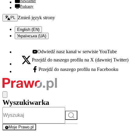
Newsletter
Podcasty
Zmień język - bieżący:
Zmień język strony
PL
English (EN)
Українська (UA)
Odwiedź nasz kanał w serwisie YouTube
Youtube - otwiera się w nowej karcie
Przejdź do naszego profilu na X (dawniej Twitter)
X - otwiera się w nowej karcie
Przejdź do naszego profilu na Facebooku
Facebook - otwiera się w nowej karcie
Wyszukiwarka
Szukaj
Moje Prawo.pl
- rejestracja i logowanie do serwisu