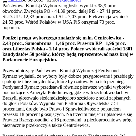
Państwowa Komisja Wyborcza ogłosiła wyniki z 98,9 proc.
obwodów. Zwycięża PO - 44,39 proc., dalej PiS - 27,41 proc.,
SLD-UP - 12,33 proc. oraz PSL - 7,03 proc. Frekwencja wyniosła
24,53 proc. Wśród Polaków w USA PiS otrzymał 73 proc.
poparcia.
Poniżej progu wyborczego znalazły się m.in. Centrolewica -
2,43 proc., Samoobrona - 1,46 proc. Prawica RP - 1,96 proc.
oraz Libertas Polska - 1,14 proc. Polacy wybierali spośród 1301
kandydatów 50 posłów, którzy będą reprezentować nasz kraj w
Parlamencie Europejskim.
Przewodniczący Państwowej Komisji Wyborczej Ferdynand
Rymarz wyjaśnił, że wybory były dobrze przygotowane i przebiegły
spokojnie i bez incydentów, które by rzutowały na ich przebieg.
Ferdynand Rymarz przedstawił również pierwsze wyniki wyborów
pochodzące z Ameryki Południowej, gdzie w trzech obwodach w
Brazylii głosowało siedemdziesięcioro sześcioro z setki zapisanych
do głosu Polaków. Wygrała tam Platforma Obywatelska z 51
procentami, drugie było Prawo i Sprawiedliwość z poparciem
przeszło 18 procent głosujących. Na trzecim miejscu uplasowała się
Prawica Rzeczpospolitej z 16 procentami, a pięcioprocentowy próg
nieznacznie przekroczyła także Centrolewica.