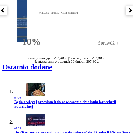
Poprzednia książka
N
Mateusz Jakubik, Rafał Prabucki
10%
Sprawdź
Rabatu
Cena promocyjna: 267,30 zł |
Cena regularna: 297,00 zł
Najniższa cena w ostatnich 30 dniach: 207,90 zł
Ostatnio dodane
09:23
Przejdź do artykułu:
Będzie więcej przesłanek do zawieszenia działania kancelarii
notarialnej
05:26
Przejdź do artykułu:
Do 20 września prawnicy mogą się zgłaszać do 15. edycji Rising Stars