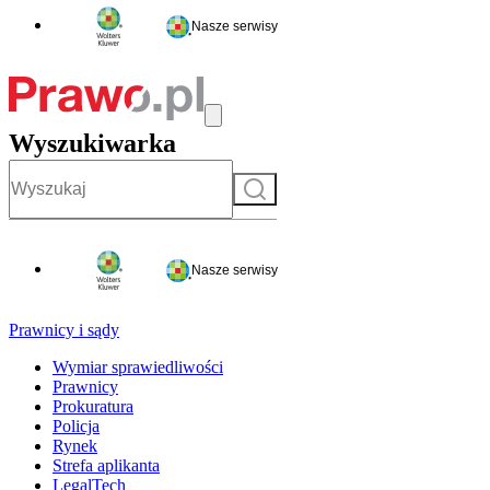
Nasze serwisy
Wyszukiwarka
Szukaj
Nasze serwisy
Prawnicy i sądy
Wymiar sprawiedliwości
Prawnicy
Prokuratura
Policja
Rynek
Strefa aplikanta
LegalTech