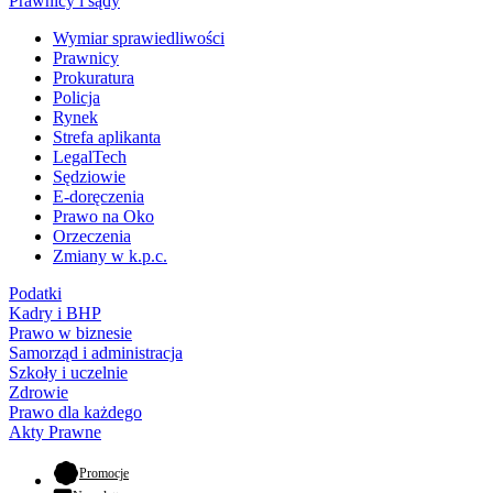
Prawnicy i sądy
Wymiar sprawiedliwości
Prawnicy
Prokuratura
Policja
Rynek
Strefa aplikanta
LegalTech
Sędziowie
E-doręczenia
Prawo na Oko
Orzeczenia
Zmiany w k.p.c.
Podatki
Kadry i BHP
Prawo w biznesie
Samorząd i administracja
Szkoły i uczelnie
Zdrowie
Prawo dla każdego
Akty Prawne
- otwiera się w nowej karcie
Promocje