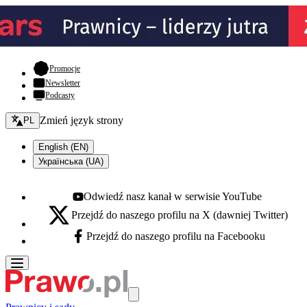
- otwiera się w nowej karcie
Promocje
Newsletter
Podcasty
Zmień język - bieżący:
Zmień język strony
PL
English (EN)
Українська (UA)
Odwiedź nasz kanał w serwisie YouTube
Youtube - otwiera się w nowej karcie
Przejdź do naszego profilu na X (dawniej Twitter)
X - otwiera się w nowej karcie
Przejdź do naszego profilu na Facebooku
Facebook - otwiera się w nowej karcie