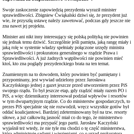
Swoje zaskoczenie zapowiedzią prezydenta wyraził minister
sprawiedliwości. Zbigniew Ćwiąkalski dziwi się, że prezydent już
wie, że przyszłą ustawę należy zawetować, podczas gdy jeszcze nie
zna nawet jej projektu.
Minister ani nikt inny interesujący się polską polityką nie powinien
się jednak temu dziwić. Szczególnie jeśli pamięta, jaką rangę miały i
jaką rolę w systemie władzy spełniały połączone urzędy ministra
sprawiedliwości i prokuratora generalnego w rządzie Prawa i
Sprawiedliwości. A już żadnych wątpliwości nie powinien mieć
ktoś, kto zna poglądy prezydenckiego brata na ten temat.
Znamiennym na to dowodem, który powinien być pamiętany i
przypominany, jest wywiad udzielony przez Jarosława
Kaczyńskiego jednej z gazet jeszcze przed utworzeniem przez PiS
swojego rządu. To był jeszcze etap, gdy rządzić miały razem PO i
PiS, a więc dziennikarzy interesował podział wpływów i resortów
w tym dwupartyjnym rządzie. Co do ministerstw gospodarczych, to
prezes PiS specjalnie się nie rozwodził, wręcz wszystkie gotów był
oddać koalicjantowi. Bardziej zdeterminowany był na tzw. resorty
siłowe, a już całkowitą jasność miał co do tego, że ministerstwo
sprawiedliwości ma przypaść jego partii. Jarosław Kaczyński
wyjaśnił też wtedy, że nie tyle mu chodzi o tę część ministerstwa,
która administruje sądami i więzieniami, co o urząd prokuratora