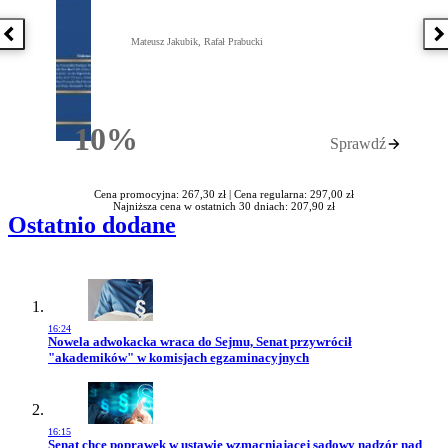
Poprzednia książka
N
Mateusz Jakubik, Rafał Prabucki
10%
Sprawdź
Rabatu
Cena promocyjna: 267,30 zł |
Cena regularna: 297,00 zł
Najniższa cena w ostatnich 30 dniach: 207,90 zł
Ostatnio dodane
16:24
Przejdź do artykułu:
Nowela adwokacka wraca do Sejmu, Senat przywrócił
"akademików" w komisjach egzaminacyjnych
16:15
Przejdź do artykułu:
Senat chce poprawek w ustawie wzmacniającej sądowy nadzór nad