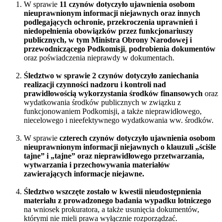
W sprawie
11 czynów
dotyczyło ujawnienia osobom
nieuprawnionym informacji niejawnych oraz innych
podlegających ochronie, przekroczenia uprawnień i
niedopełnienia obowiązków przez funkcjonariuszy
publicznych, w tym Ministra Obrony Narodowej i
przewodniczącego Podkomisji
,
podrobienia dokumentów
oraz poświadczenia nieprawdy w dokumentach.
Śledztwo w sprawie 2 czynów dotyczyło zaniechania
realizacji czynności nadzoru i kontroli nad
prawidłowością wykorzystania środków finansowych
oraz
wydatkowania środków publicznych w związku z
funkcjonowaniem Podkomisji, a także nieprawidłowego,
niecelowego i nieefektywnego wydatkowania ww. środków.
W sprawie
czterech czynów
dotyczyło ujawnienia osobom
nieuprawnionym informacji niejawnych o klauzuli „ściśle
tajne” i „tajne” oraz nieprawidłowego przetwarzania,
wytwarzania i przechowywania materiałów
zawierających informacje niejawne.
Śledztwo wszczęte zostało w kwestii nieudostępnienia
materiału z prowadzonego badania wypadku lotniczego
na wniosek prokuratora, a także usunięcia dokumentów,
którymi nie mieli prawa wyłącznie rozporządzać.