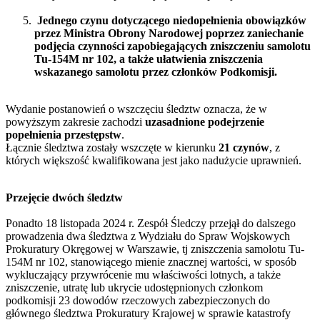
Jednego czynu dotyczącego niedopełnienia obowiązków
przez Ministra Obrony Narodowej poprzez zaniechanie
podjęcia czynności zapobiegających zniszczeniu samolotu
Tu-154M nr 102, a także ułatwienia zniszczenia
wskazanego samolotu przez członków Podkomisji.
Wydanie postanowień o wszczęciu śledztw oznacza, że w
powyższym zakresie zachodzi
uzasadnione podejrzenie
popełnienia przestępstw
.
Łącznie śledztwa zostały wszczęte w kierunku
21 czynów
, z
których większość kwalifikowana jest jako nadużycie uprawnień.
Przejęcie dwóch śledztw
Ponadto 18 listopada 2024 r. Zespół Śledczy przejął do dalszego
prowadzenia dwa śledztwa z Wydziału do Spraw Wojskowych
Prokuratury Okręgowej w Warszawie, tj zniszczenia samolotu Tu-
154M nr 102, stanowiącego mienie znacznej wartości, w sposób
wykluczający przywrócenie mu właściwości lotnych, a także
zniszczenie, utratę lub ukrycie udostępnionych członkom
podkomisji 23 dowodów rzeczowych zabezpieczonych do
głównego śledztwa Prokuratury Krajowej w sprawie katastrofy