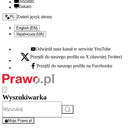
Newsletter
Podcasty
Zmień język - bieżący:
Zmień język strony
PL
English (EN)
Українська (UA)
Odwiedź nasz kanał w serwisie YouTube
Youtube - otwiera się w nowej karcie
Przejdź do naszego profilu na X (dawniej Twitter)
X - otwiera się w nowej karcie
Przejdź do naszego profilu na Facebooku
Facebook - otwiera się w nowej karcie
Wyszukiwarka
Szukaj
Moje Prawo.pl
- rejestracja i logowanie do serwisu