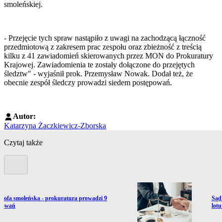
smoleńskiej.
- Przejęcie tych spraw nastąpiło z uwagi na zachodzącą łączność
przedmiotową z zakresem prac zespołu oraz zbieżność z treścią
kilku z 41 zawiadomień skierowanych przez MON do Prokuratury
Krajowej. Zawiadomienia te zostały dołączone do przejętych
śledztw" - wyjaśnił prok. Przemysław Nowak. Dodał też, że
obecnie zespół śledczy prowadzi siedem postępowań.
Autor:
Katarzyna Żaczkiewicz-Zborska
Czytaj także
Poprzedni slide
ź do artykułu:
Prze
trofa smoleńska - prokuratura prowadzi 9
Sąd
powań
lot