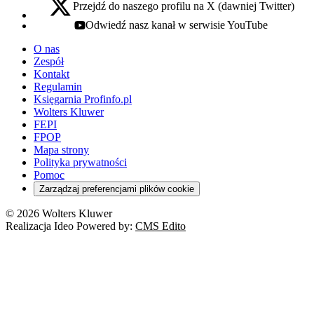
Przejdź do naszego profilu na X (dawniej Twitter)
x - otwiera się w nowej karcie
Odwiedź nasz kanał w serwisie YouTube
youtube - otwiera się w nowej karcie
O nas
Zespół
Kontakt
Regulamin
Księgarnia Profinfo.pl
Wolters Kluwer
FEPI
FPOP
Mapa strony
Polityka prywatności
Pomoc
Zarządzaj preferencjami plików cookie
© 2026 Wolters Kluwer
Realizacja Ideo Powered by:
CMS Edito