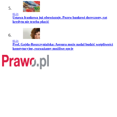
05:21
Przejdź do artykułu:
Ustawa frankowa już obowiązuje. Pozew bankowi doręczony, rat
kredytu nie trzeba płacić
05:21
Przejdź do artykułu:
Prof. Gajda-Roszczynialska: Asesura może nadal budzić wątpliwości
konstytucyjne, rozważamy możliwe opcje