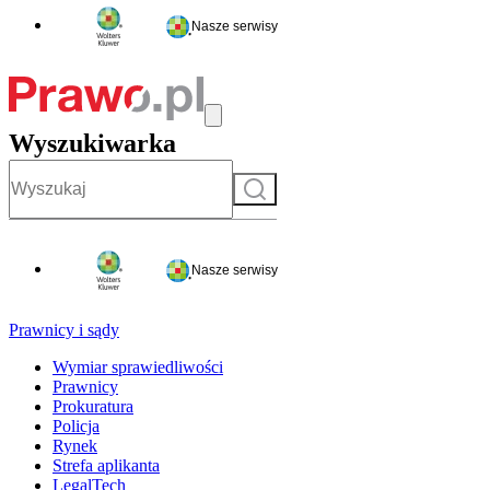
Nasze serwisy
Wyszukiwarka
Szukaj
Nasze serwisy
Prawnicy i sądy
Wymiar sprawiedliwości
Prawnicy
Prokuratura
Policja
Rynek
Strefa aplikanta
LegalTech