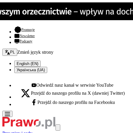
- otwiera się w nowej karcie
Promocje
Newsletter
Podcasty
Zmień język - bieżący:
Zmień język strony
PL
English (EN)
Українська (UA)
Odwiedź nasz kanał w serwisie YouTube
Youtube - otwiera się w nowej karcie
Przejdź do naszego profilu na X (dawniej Twitter)
X - otwiera się w nowej karcie
Przejdź do naszego profilu na Facebooku
Facebook - otwiera się w nowej karcie