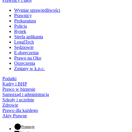
Prawnicy i sądy
Wymiar sprawiedliwości
Prawnicy
Prokuratura
Policja
Rynek
Strefa aplikanta
LegalTech
Sędziowie
E-doręczenia
Prawo na Oko
Orzeczenia
Zmiany w k.p.c.
Podatki
Kadry i BHP
Prawo w biznesie
Samorząd i administracja
Szkoły i uczelnie
Zdrowie
Prawo dla każdego
Akty Prawne
- otwiera się w nowej karcie
Promocje