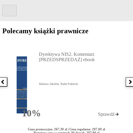
Kolejny slide
Polecamy książki prawnicze
Przejdź do: Dyrektywa NIS2. Komentarz [PRZEDSPRZEDAŻ] ebook,
Dyrektywa NIS2. Komentarz
[PRZEDSPRZEDAŻ] ebook
Poprzednia książka
N
Mateusz Jakubik, Rafał Prabucki
10%
Sprawdź
Rabatu
Cena promocyjna: 267,30 zł |
Cena regularna: 297,00 zł
Najniższa cena w ostatnich 30 dniach: 207,90 zł