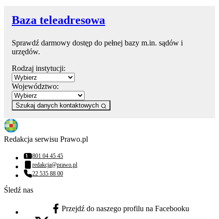
Baza teleadresowa
Sprawdź darmowy dostęp do pełnej bazy m.in. sądów i
urzędów.
Rodzaj instytucji:
Województwo:
Szukaj danych kontaktowych
Redakcja serwisu Prawo.pl
801 04 45 45
Numer telefonu:
redakcja@prawo.pl
Adres email:
22 535 88 00
Numer telefonu:
Śledź nas
Przejdź do naszego profilu na Facebooku
facebook - otwiera się w nowej karcie