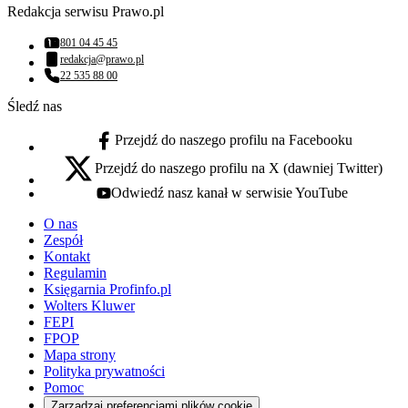
Redakcja serwisu Prawo.pl
801 04 45 45
Numer telefonu:
redakcja@prawo.pl
Adres email:
22 535 88 00
Numer telefonu:
Śledź nas
Przejdź do naszego profilu na Facebooku
facebook - otwiera się w nowej karcie
Przejdź do naszego profilu na X (dawniej Twitter)
x - otwiera się w nowej karcie
Odwiedź nasz kanał w serwisie YouTube
youtube - otwiera się w nowej karcie
O nas
Zespół
Kontakt
Regulamin
Księgarnia Profinfo.pl
Wolters Kluwer
FEPI
FPOP
Mapa strony
Polityka prywatności
Pomoc
Zarządzaj preferencjami plików cookie