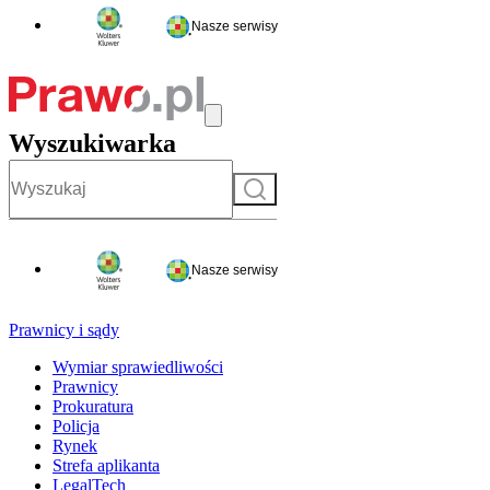
Nasze serwisy
Wyszukiwarka
Szukaj
Nasze serwisy
Prawnicy i sądy
Wymiar sprawiedliwości
Prawnicy
Prokuratura
Policja
Rynek
Strefa aplikanta
LegalTech