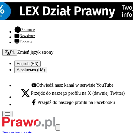
- otwiera się w nowej karcie
Promocje
Newsletter
Podcasty
Zmień język - bieżący:
Zmień język strony
PL
English (EN)
Українська (UA)
Odwiedź nasz kanał w serwisie YouTube
Youtube - otwiera się w nowej karcie
Przejdź do naszego profilu na X (dawniej Twitter)
X - otwiera się w nowej karcie
Przejdź do naszego profilu na Facebooku
Facebook - otwiera się w nowej karcie