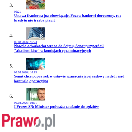
05:21
Przejdź do artykułu:
Ustawa frankowa już obowiązuje. Pozew bankowi doręczony, rat
kredytu nie trzeba płacić
06.08.2026 | 16:24
Przejdź do artykułu:
Nowela adwokacka wraca do Sejmu, Senat przywrócił
"akademików" w komisjach egzaminacyjnych
06.08.2026 | 16:15
Przejdź do artykułu:
Senat chce poprawek w ustawie wzmacniającej sądowy nadzór nad
kontrolą operacyjną
06.08.2026 | 08:01
Przejdź do artykułu:
I Prezes SN: Minister podważa zaufanie do sędziów