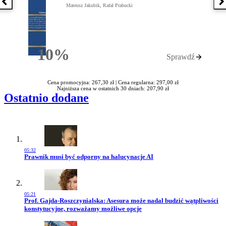
Poprzednia książka
N
Mateusz Jakubik, Rafał Prabucki
10%
Sprawdź
Rabatu
Cena promocyjna: 267,30 zł |
Cena regularna: 297,00 zł
Najniższa cena w ostatnich 30 dniach: 207,90 zł
Ostatnio dodane
05:32
Przejdź do artykułu:
Prawnik musi być odporny na halucynacje AI
05:21
Przejdź do artykułu:
Prof. Gajda-Roszczynialska: Asesura może nadal budzić wątpliwości
konstytucyjne, rozważamy możliwe opcje