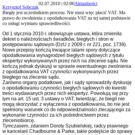
02.07.2010 | 02:00
Aktualności
Krzysztof Sobczak
Biegły jest uczestnikiem procesu. Nie musi więc płacić VAT. Ma
prawo do zwolnienia z opodatkowania VAT na tej samej podstawie
co usługi wymiaru sprawiedliwości.
Od 1 stycznia 2010 r. obowiązuje ustawa, która zmieniła
dekret o należnościach świadków, biegłych i stron w
postępowaniu sądowym (DzU z 2009 r. nr 221, poz. 1739).
Nowe przepisy kończą trwające latami spory dotyczące
opodatkowania wynagrodzeń biegłych sądowych z tytułu
ekspertyz wykonywanych przez nich na zlecenie sądu. Nie
kończą jednak dyskusji w sprawie ewentualnego zwolnienia
z opodatkowania VAT czynności wykonywanych przez
biegłego na zlecenie sądu.
Zarówno organy podatkowe, jak i sądy sprowadziły dyskusję
o opodatkowaniu czynności biegłych sądowych do kwestii
treści wydawanych przez nich ekspertyz. Powołują się przy
tym na art. 15 ust. 3 ustawy o VAT, twierdząc, że biegli nie
mogą skorzystać z wyłączenia z opodatkowania, bo nie jest
spełniony warunek co do odpowiedzialności zlecającego za
wykonanie czynności za ich pośrednictwem przez
zleceniobiorcę.
Tymczasem, zdaniem Doroty Szubielskiej, radcy prawnego
w kancelarii Chadbourne & Parke, takie podejście do sprawy