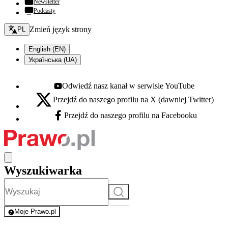
Newsletter
Podcasty
Zmień język - bieżący:
Zmień język strony
PL
English (EN)
Українська (UA)
Odwiedź nasz kanał w serwisie YouTube
Youtube - otwiera się w nowej karcie
Przejdź do naszego profilu na X (dawniej Twitter)
X - otwiera się w nowej karcie
Przejdź do naszego profilu na Facebooku
Facebook - otwiera się w nowej karcie
Wyszukiwarka
Szukaj
Moje Prawo.pl
- rejestracja i logowanie do serwisu