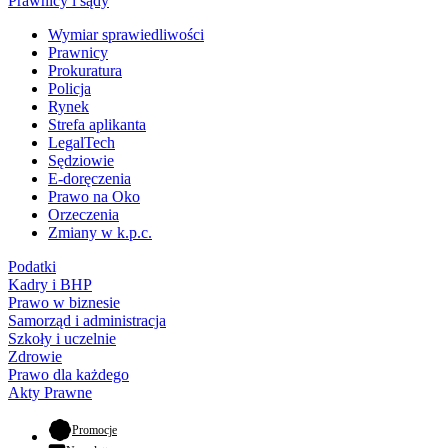
Prawnicy i sądy
Wymiar sprawiedliwości
Prawnicy
Prokuratura
Policja
Rynek
Strefa aplikanta
LegalTech
Sędziowie
E-doręczenia
Prawo na Oko
Orzeczenia
Zmiany w k.p.c.
Podatki
Kadry i BHP
Prawo w biznesie
Samorząd i administracja
Szkoły i uczelnie
Zdrowie
Prawo dla każdego
Akty Prawne
- otwiera się w nowej karcie
Promocje