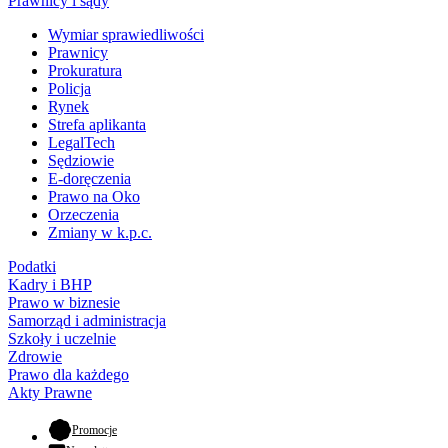
Prawnicy i sądy
Wymiar sprawiedliwości
Prawnicy
Prokuratura
Policja
Rynek
Strefa aplikanta
LegalTech
Sędziowie
E-doręczenia
Prawo na Oko
Orzeczenia
Zmiany w k.p.c.
Podatki
Kadry i BHP
Prawo w biznesie
Samorząd i administracja
Szkoły i uczelnie
Zdrowie
Prawo dla każdego
Akty Prawne
- otwiera się w nowej karcie
Promocje