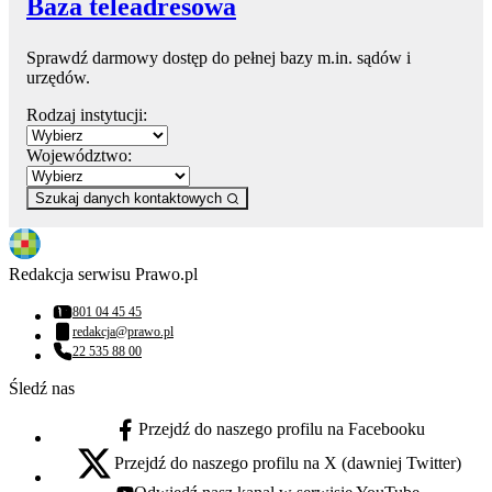
Baza teleadresowa
Sprawdź darmowy dostęp do pełnej bazy m.in. sądów i
urzędów.
Rodzaj instytucji:
Województwo:
Szukaj danych kontaktowych
Redakcja serwisu Prawo.pl
801 04 45 45
Numer telefonu:
redakcja@prawo.pl
Adres email:
22 535 88 00
Numer telefonu:
Śledź nas
Przejdź do naszego profilu na Facebooku
facebook - otwiera się w nowej karcie
Przejdź do naszego profilu na X (dawniej Twitter)
x - otwiera się w nowej karcie