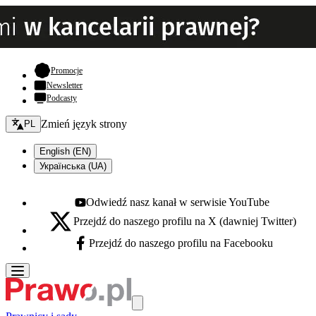
- otwiera się w nowej karcie
Promocje
Newsletter
Podcasty
Zmień język - bieżący:
Zmień język strony
PL
English (EN)
Українська (UA)
Odwiedź nasz kanał w serwisie YouTube
Youtube - otwiera się w nowej karcie
Przejdź do naszego profilu na X (dawniej Twitter)
X - otwiera się w nowej karcie
Przejdź do naszego profilu na Facebooku
Facebook - otwiera się w nowej karcie