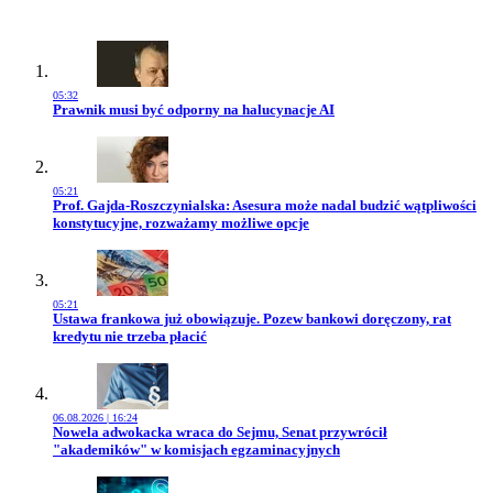
05:32
Przejdź do artykułu:
Prawnik musi być odporny na halucynacje AI
05:21
Przejdź do artykułu:
Prof. Gajda-Roszczynialska: Asesura może nadal budzić wątpliwości
konstytucyjne, rozważamy możliwe opcje
05:21
Przejdź do artykułu:
Ustawa frankowa już obowiązuje. Pozew bankowi doręczony, rat
kredytu nie trzeba płacić
06.08.2026 | 16:24
Przejdź do artykułu:
Nowela adwokacka wraca do Sejmu, Senat przywrócił
"akademików" w komisjach egzaminacyjnych