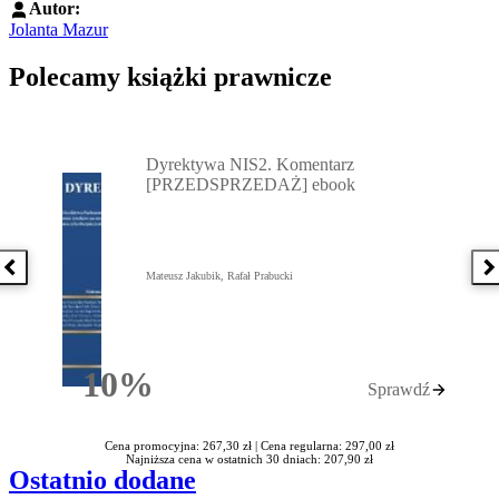
Autor:
Jolanta Mazur
Polecamy książki prawnicze
Przejdź do: Dyrektywa NIS2. Komentarz [PRZEDSPRZEDAŻ] ebook,
Dyrektywa NIS2. Komentarz
[PRZEDSPRZEDAŻ] ebook
Poprzednia książka
N
Mateusz Jakubik, Rafał Prabucki
10%
Sprawdź
Rabatu
Cena promocyjna: 267,30 zł |
Cena regularna: 297,00 zł
Najniższa cena w ostatnich 30 dniach: 207,90 zł
Ostatnio dodane