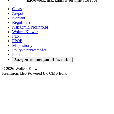
Odwiedź nasz kanał w serwisie YouTube
youtube - otwiera się w nowej karcie
O nas
Zespół
Kontakt
Regulamin
Księgarnia Profinfo.pl
Wolters Kluwer
FEPI
FPOP
Mapa strony
Polityka prywatności
Pomoc
Zarządzaj preferencjami plików cookie
© 2026 Wolters Kluwer
Realizacja Ideo Powered by:
CMS Edito