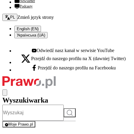
Newsletter
Podcasty
Zmień język - bieżący:
Zmień język strony
PL
English (EN)
Українська (UA)
Odwiedź nasz kanał w serwisie YouTube
Youtube - otwiera się w nowej karcie
Przejdź do naszego profilu na X (dawniej Twitter)
X - otwiera się w nowej karcie
Przejdź do naszego profilu na Facebooku
Facebook - otwiera się w nowej karcie
Wyszukiwarka
Szukaj
Moje Prawo.pl
- rejestracja i logowanie do serwisu