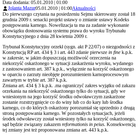
Data dodania: 05.01.2010 | 01:00
Jolanta Mazur
05.01.2010 | 01:00
Aktualności
Do pierwszego czytania na posiedzeniu Sejmu skierowany został 18
grudnia 2009 r. senacki projekt ustawy o zmianie ustawy Kodeks
postępowania karnego. Nowelizacja ta ma za zadanie wykonanie
obowiązku dostosowania systemu prawa do wyroku Trybunału
Konstytucyjnego z dnia 28 kwietnia 2009 r.
Trybunał Konstytucyjny orzekł (sygn. akt P 22/07) o niezgodności z
Konstytucją RP art. 434 § 3 i art. 443 zdanie pierwsze
in fine
k.p.k.
w zakresie, w jakim dopuszczają możliwość orzeczenia na
niekorzyść oskarżonego w sytuacji zaskarżenia wyroku, wydanego
z zastosowaniem art. 387 k.p.k., wyłącznie na korzyść oskarżonego
w oparciu o zarzuty nieobjęte porozumieniem karnoprocesowym
zawartym w trybie art. 387 k.p.k.
Zmiana art. 434 § 3 k.p.k. .ma ograniczyć zakres wyjątku od zakazu
orzekania na niekorzyść oskarżonego tylko do sytuacji, gdy we
wniesionym na jego korzyść środku odwoławczym zaskarżone
zostanie rozstrzygnięcie co do winy lub co do kary lub środka
karnego, co do których oskarżony porozumiał się uprzednio z drugą
stroną postępowania karnego. W pozostałych sytuacjach, jeżeli
środek odwoławczy został wniesiony tylko na korzyść oskarżonego,
sąd będzie związany zakazem
reformationis in peius
. Konsekwencją
tej zmiany jest też proponowana zmiana art. 443 k.p.k.