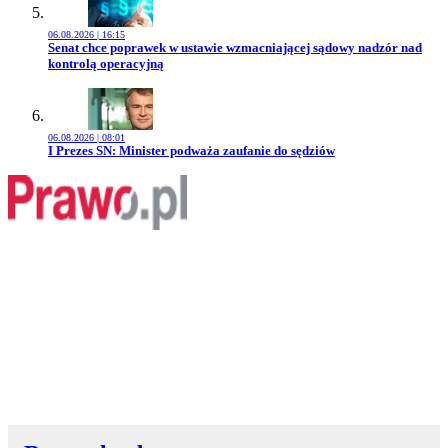
06.08.2026 | 16:15
Przejdź do artykułu:
Senat chce poprawek w ustawie wzmacniającej sądowy nadzór nad
kontrolą operacyjną
06.08.2026 | 08:01
Przejdź do artykułu:
I Prezes SN: Minister podważa zaufanie do sędziów