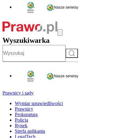
Nasze serwisy
Wyszukiwarka
Szukaj
Nasze serwisy
Prawnicy i sądy
Wymiar sprawiedliwości
Prawnicy
Prokuratura
Policja
Rynek
Strefa aplikanta
LegalTech