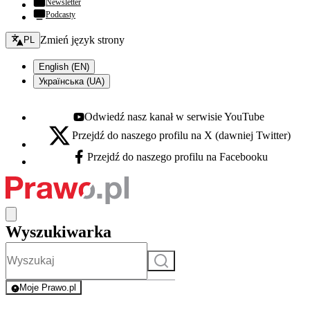
Newsletter
Podcasty
Zmień język - bieżący:
Zmień język strony
PL
English (EN)
Українська (UA)
Odwiedź nasz kanał w serwisie YouTube
Youtube - otwiera się w nowej karcie
Przejdź do naszego profilu na X (dawniej Twitter)
X - otwiera się w nowej karcie
Przejdź do naszego profilu na Facebooku
Facebook - otwiera się w nowej karcie
Wyszukiwarka
Szukaj
Moje Prawo.pl
- rejestracja i logowanie do serwisu