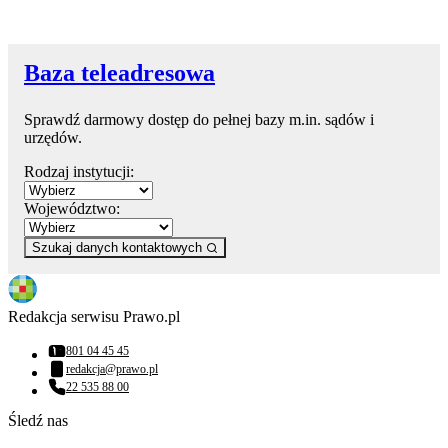
Baza teleadresowa
Sprawdź darmowy dostęp do pełnej bazy m.in. sądów i
urzędów.
Rodzaj instytucji:
Województwo:
Szukaj danych kontaktowych
Redakcja serwisu Prawo.pl
801 04 45 45
Numer telefonu:
redakcja@prawo.pl
Adres email:
22 535 88 00
Numer telefonu:
Śledź nas