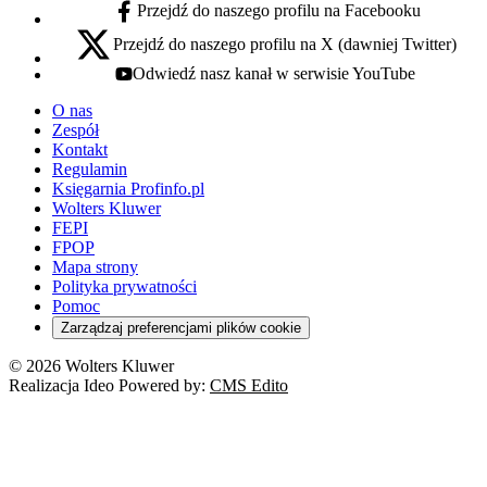
Przejdź do naszego profilu na Facebooku
facebook - otwiera się w nowej karcie
Przejdź do naszego profilu na X (dawniej Twitter)
x - otwiera się w nowej karcie
Odwiedź nasz kanał w serwisie YouTube
youtube - otwiera się w nowej karcie
O nas
Zespół
Kontakt
Regulamin
Księgarnia Profinfo.pl
Wolters Kluwer
FEPI
FPOP
Mapa strony
Polityka prywatności
Pomoc
Zarządzaj preferencjami plików cookie
© 2026 Wolters Kluwer
Realizacja Ideo Powered by:
CMS Edito