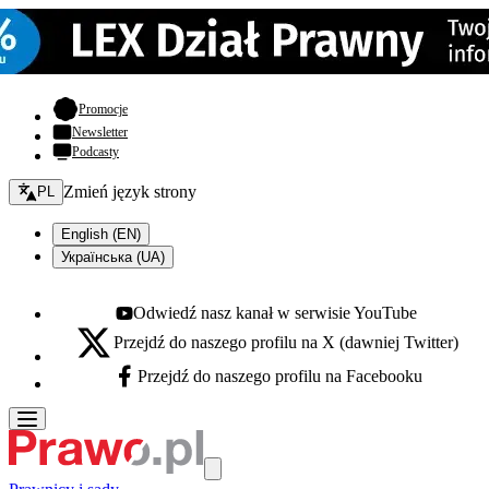
- otwiera się w nowej karcie
Promocje
Newsletter
Podcasty
Zmień język - bieżący:
Zmień język strony
PL
English (EN)
Українська (UA)
Odwiedź nasz kanał w serwisie YouTube
Youtube - otwiera się w nowej karcie
Przejdź do naszego profilu na X (dawniej Twitter)
X - otwiera się w nowej karcie
Przejdź do naszego profilu na Facebooku
Facebook - otwiera się w nowej karcie