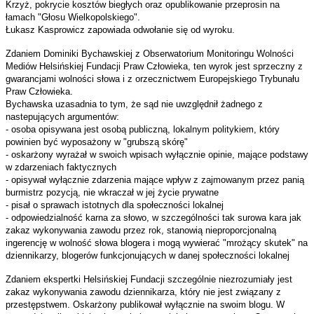
Krzyż, pokrycie kosztów biegłych oraz opublikowanie przeprosin na
łamach "Głosu Wielkopolskiego".
Łukasz Kasprowicz zapowiada odwołanie się od wyroku.
Zdaniem Dominiki Bychawskiej z Obserwatorium Monitoringu Wolności
Mediów Helsińskiej Fundacji Praw Człowieka, ten wyrok jest sprzeczny z
gwarancjami wolności słowa i z orzecznictwem Europejskiego Trybunału
Praw Człowieka.
Bychawska uzasadnia to tym, że sąd nie uwzględnił żadnego z
nastepujących argumentów:
- osoba opisywana jest osobą publiczną, lokalnym politykiem, który
powinien być wyposażony w "grubszą skórę"
- oskarżony wyrażał w swoich wpisach wyłącznie opinie, mające podstawy
w zdarzeniach faktycznych
- opisywał wyłącznie zdarzenia mające wpływ z zajmowanym przez panią
burmistrz pozycją, nie wkraczał w jej życie prywatne
- pisał o sprawach istotnych dla społeczności lokalnej
- odpowiedzialność karna za słowo, w szczególności tak surowa kara jak
zakaz wykonywania zawodu przez rok, stanowią nieproporcjonalną
ingerencję w wolność słowa blogera i mogą wywierać "mrożący skutek" na
dziennikarzy, blogerów funkcjonujących w danej społeczności lokalnej
Zdaniem ekspertki Helsińskiej Fundacji szczególnie niezrozumiały jest
zakaz wykonywania zawodu dziennikarza, który nie jest związany z
przestępstwem. Oskarżony publikował wyłącznie na swoim blogu. W