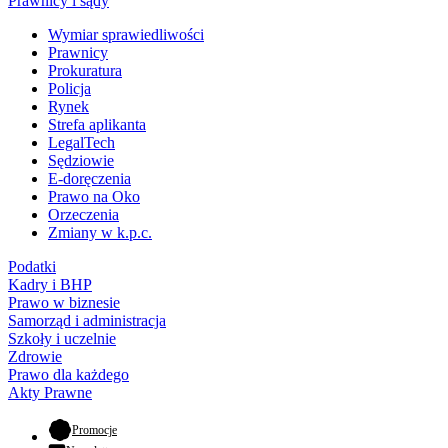
Prawnicy i sądy
Wymiar sprawiedliwości
Prawnicy
Prokuratura
Policja
Rynek
Strefa aplikanta
LegalTech
Sędziowie
E-doręczenia
Prawo na Oko
Orzeczenia
Zmiany w k.p.c.
Podatki
Kadry i BHP
Prawo w biznesie
Samorząd i administracja
Szkoły i uczelnie
Zdrowie
Prawo dla każdego
Akty Prawne
- otwiera się w nowej karcie
Promocje