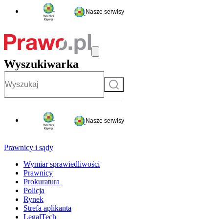
Nasze serwisy
Wyszukiwarka
Szukaj
Nasze serwisy
Prawnicy i sądy
Wymiar sprawiedliwości
Prawnicy
Prokuratura
Policja
Rynek
Strefa aplikanta
LegalTech