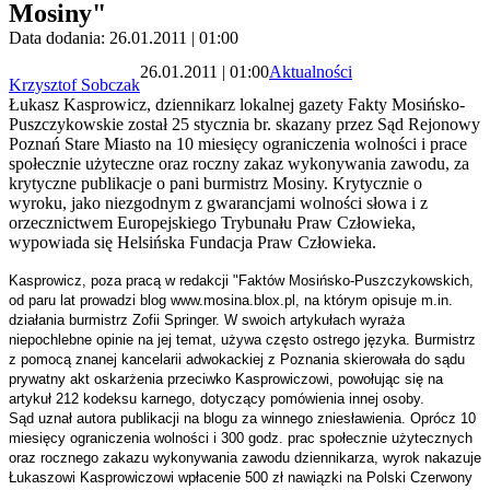
Mosiny"
Data dodania: 26.01.2011 | 01:00
26.01.2011 | 01:00
Aktualności
Krzysztof Sobczak
Łukasz Kasprowicz, dziennikarz lokalnej gazety Fakty Mosińsko-
Puszczykowskie został 25 stycznia br. skazany przez Sąd Rejonowy
Poznań Stare Miasto na 10 miesięcy ograniczenia wolności i prace
społecznie użyteczne oraz roczny zakaz wykonywania zawodu, za
krytyczne publikacje o pani burmistrz Mosiny. Krytycznie o
wyroku, jako niezgodnym z gwarancjami wolności słowa i z
orzecznictwem Europejskiego Trybunału Praw Człowieka,
wypowiada się Helsińska Fundacja Praw Człowieka.
Kasprowicz, poza pracą w redakcji "Faktów Mosińsko-Puszczykowskich,
od paru lat prowadzi blog www.mosina.blox.pl, na którym opisuje m.in.
działania burmistrz Zofii Springer. W swoich artykułach wyraża
niepochlebne opinie na jej temat, używa często ostrego języka. Burmistrz
z pomocą znanej kancelarii adwokackiej z Poznania skierowała do sądu
prywatny akt oskarżenia przeciwko Kasprowiczowi, powołując się na
artykuł 212 kodeksu karnego, dotyczący pomówienia innej osoby.
Sąd uznał autora publikacji na blogu za winnego zniesławienia. Oprócz 10
miesięcy ograniczenia wolności i 300 godz. prac społecznie użytecznych
oraz rocznego zakazu wykonywania zawodu dziennikarza, wyrok nakazuje
Łukaszowi Kasprowiczowi wpłacenie 500 zł nawiązki na Polski Czerwony