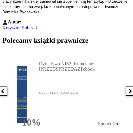
pracy dziennikarskiej zajmował się zupełnie inną tematyką. - Orzeczenie
takiej kary nie ma związku z popełnionym przestępstwem - twierdzi
Dominika Bychawska.
Autor:
Krzysztof Sobczak
Polecamy książki prawnicze
Przejdź do: Dyrektywa NIS2. Komentarz [PRZEDSPRZEDAŻ] ebook,
Dyrektywa NIS2. Komentarz
[PRZEDSPRZEDAŻ] ebook
Poprzednia książka
N
Mateusz Jakubik, Rafał Prabucki
10%
Sprawdź
Rabatu