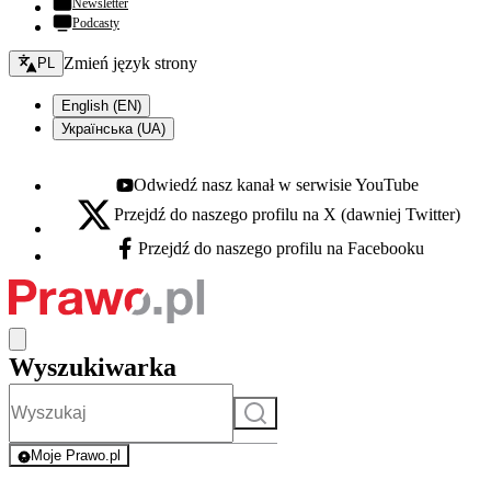
Newsletter
Podcasty
Zmień język - bieżący:
Zmień język strony
PL
English (EN)
Українська (UA)
Odwiedź nasz kanał w serwisie YouTube
Youtube - otwiera się w nowej karcie
Przejdź do naszego profilu na X (dawniej Twitter)
X - otwiera się w nowej karcie
Przejdź do naszego profilu na Facebooku
Facebook - otwiera się w nowej karcie
Wyszukiwarka
Szukaj
Moje Prawo.pl
- rejestracja i logowanie do serwisu