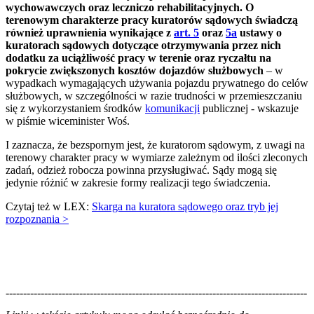
wychowawczych oraz leczniczo rehabilitacyjnych. O
terenowym charakterze pracy kuratorów sądowych świadczą
również uprawnienia wynikające z
art. 5
oraz
5a
ustawy o
kuratorach sądowych dotyczące otrzymywania przez nich
dodatku za uciążliwość pracy w terenie oraz ryczałtu na
pokrycie zwiększonych kosztów dojazdów służbowych
– w
wypadkach wymagających używania pojazdu prywatnego do celów
służbowych, w szczególności w razie trudności w przemieszczaniu
się z wykorzystaniem środków
komunikacji
publicznej - wskazuje
w piśmie wiceminister Woś.
I zaznacza, że bezspornym jest, że kuratorom sądowym, z uwagi na
terenowy charakter pracy w wymiarze zależnym od ilości zleconych
zadań, odzież robocza powinna przysługiwać. Sądy mogą się
jedynie różnić w zakresie formy realizacji tego świadczenia.
Czytaj też w LEX:
Skarga na kuratora sądowego oraz tryb jej
rozpoznania >
--------------------------------------------------------------------------------------
--------------------------------------------------------