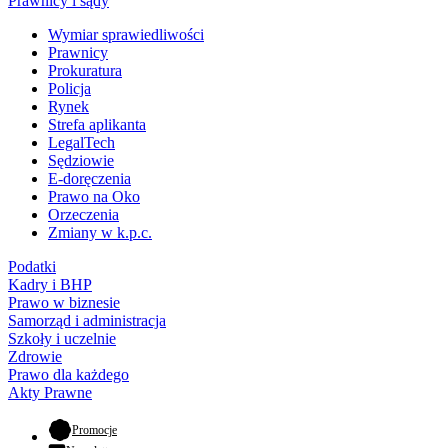
Prawnicy i sądy
Wymiar sprawiedliwości
Prawnicy
Prokuratura
Policja
Rynek
Strefa aplikanta
LegalTech
Sędziowie
E-doręczenia
Prawo na Oko
Orzeczenia
Zmiany w k.p.c.
Podatki
Kadry i BHP
Prawo w biznesie
Samorząd i administracja
Szkoły i uczelnie
Zdrowie
Prawo dla każdego
Akty Prawne
- otwiera się w nowej karcie
Promocje