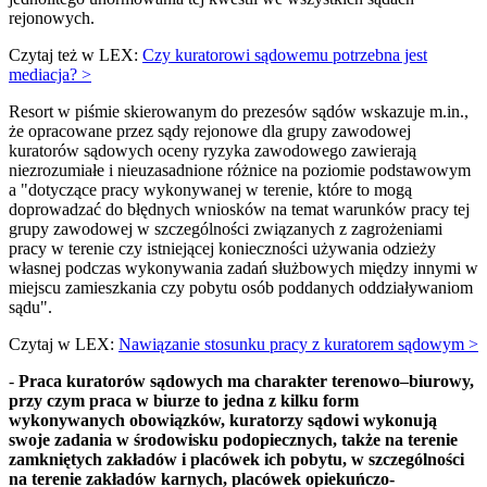
rejonowych.
Czytaj też w LEX:
Czy kuratorowi sądowemu potrzebna jest
mediacja? >
Resort w piśmie skierowanym do prezesów sądów wskazuje m.in.,
że opracowane przez sądy rejonowe dla grupy zawodowej
kuratorów sądowych oceny ryzyka zawodowego zawierają
niezrozumiałe i nieuzasadnione różnice na poziomie podstawowym
a "dotyczące pracy wykonywanej w terenie, które to mogą
doprowadzać do błędnych wniosków na temat warunków pracy tej
grupy zawodowej w szczególności związanych z zagrożeniami
pracy w terenie czy istniejącej konieczności używania odzieży
własnej podczas wykonywania zadań służbowych między innymi w
miejscu zamieszkania czy pobytu osób poddanych oddziaływaniom
sądu".
Czytaj w LEX:
Nawiązanie stosunku pracy z kuratorem sądowym >
-
Praca kuratorów sądowych ma charakter terenowo–biurowy,
przy czym praca w biurze to jedna z kilku form
wykonywanych obowiązków, kuratorzy sądowi wykonują
swoje zadania w środowisku podopiecznych, także na terenie
zamkniętych zakładów i placówek ich pobytu, w szczególności
na terenie zakładów karnych, placówek opiekuńczo-