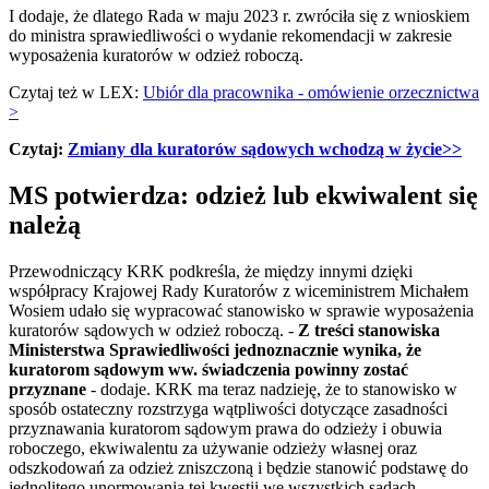
I dodaje, że dlatego Rada w maju 2023 r. zwróciła się z wnioskiem
do ministra sprawiedliwości o wydanie rekomendacji w zakresie
wyposażenia kuratorów w odzież roboczą.
Czytaj też w LEX:
Ubiór dla pracownika - omówienie orzecznictwa
>
Czytaj:
Zmiany dla kuratorów sądowych wchodzą w życie>>
MS potwierdza: odzież lub ekwiwalent się
należą
Przewodniczący KRK podkreśla, że między innymi dzięki
współpracy Krajowej Rady Kuratorów z wiceministrem Michałem
Wosiem udało się wypracować stanowisko w sprawie wyposażenia
kuratorów sądowych w odzież roboczą. -
Z treści stanowiska
Ministerstwa Sprawiedliwości jednoznacznie wynika, że
kuratorom sądowym ww. świadczenia powinny zostać
przyznane
- dodaje. KRK ma teraz nadzieję, że to stanowisko w
sposób ostateczny rozstrzyga wątpliwości dotyczące zasadności
przyznawania kuratorom sądowym prawa do odzieży i obuwia
roboczego, ekwiwalentu za używanie odzieży własnej oraz
odszkodowań za odzież zniszczoną i będzie stanowić podstawę do
jednolitego unormowania tej kwestii we wszystkich sądach