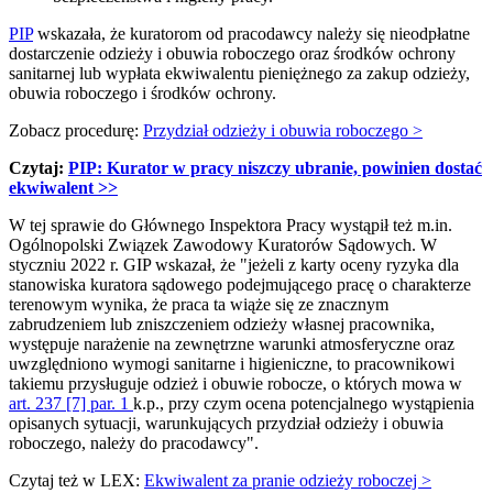
PIP
wskazała, że kuratorom od pracodawcy należy się nieodpłatne
dostarczenie odzieży i obuwia roboczego oraz środków ochrony
sanitarnej lub wypłata ekwiwalentu pieniężnego za zakup odzieży,
obuwia roboczego i środków ochrony.
Zobacz procedurę:
Przydział odzieży i obuwia roboczego >
Czytaj:
PIP: Kurator w pracy niszczy ubranie, powinien dostać
ekwiwalent
>>
W tej sprawie do Głównego Inspektora Pracy wystąpił też m.in.
Ogólnopolski Związek Zawodowy Kuratorów Sądowych. W
styczniu 2022 r. GIP wskazał, że "jeżeli z karty oceny ryzyka dla
stanowiska kuratora sądowego podejmującego pracę o charakterze
terenowym wynika, że praca ta wiąże się ze znacznym
zabrudzeniem lub zniszczeniem odzieży własnej pracownika,
występuje narażenie na zewnętrzne warunki atmosferyczne oraz
uwzględniono wymogi sanitarne i higieniczne, to pracownikowi
takiemu przysługuje odzież i obuwie robocze, o których mowa w
art. 237 [7] par. 1
k.p., przy czym ocena potencjalnego wystąpienia
opisanych sytuacji, warunkujących przydział odzieży i obuwia
roboczego, należy do pracodawcy".
Czytaj też w LEX:
Ekwiwalent za pranie odzieży roboczej >