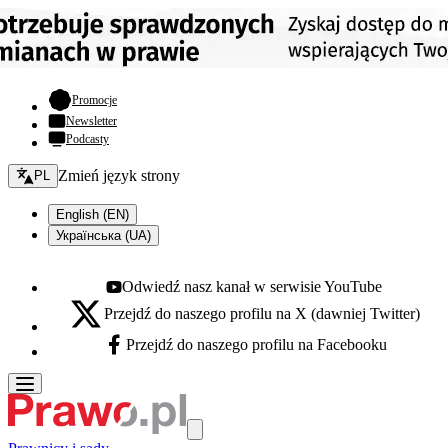
- otwiera się w nowej karcie
Promocje
Newsletter
Podcasty
Zmień język - bieżący:
Zmień język strony
PL
English (EN)
Українська (UA)
Odwiedź nasz kanał w serwisie YouTube
Youtube - otwiera się w nowej karcie
Przejdź do naszego profilu na X (dawniej Twitter)
X - otwiera się w nowej karcie
Przejdź do naszego profilu na Facebooku
Facebook - otwiera się w nowej karcie