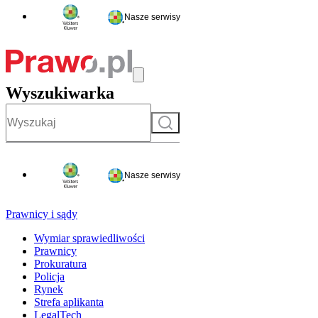
Nasze serwisy
Wyszukiwarka
Szukaj
Nasze serwisy
Prawnicy i sądy
Wymiar sprawiedliwości
Prawnicy
Prokuratura
Policja
Rynek
Strefa aplikanta
LegalTech