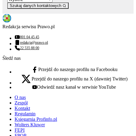
Szukaj danych kontaktowych
Redakcja serwisu Prawo.pl
801 04 45 45
Numer telefonu:
redakcja@prawo.pl
Adres email:
22 535 88 00
Numer telefonu:
Śledź nas
Przejdź do naszego profilu na Facebooku
facebook - otwiera się w nowej karcie
Przejdź do naszego profilu na X (dawniej Twitter)
x - otwiera się w nowej karcie
Odwiedź nasz kanał w serwisie YouTube
youtube - otwiera się w nowej karcie
O nas
Zespół
Kontakt
Regulamin
Księgarnia Profinfo.pl
Wolters Kluwer
FEPI
FPOP