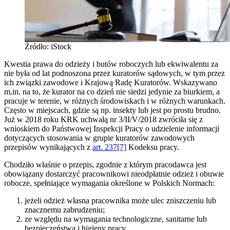
Źródło: iStock
Kwestia prawa do odzieży i butów roboczych lub ekwiwalentu za
nie była od lat podnoszona przez kuratorów sądowych, w tym przez
ich związki zawodowe i Krajową Radę Kuratorów. Wskazywano
m.in. na to, że kurator na co dzień nie siedzi jedynie za biurkiem, a
pracuje w terenie, w różnych środowiskach i w różnych warunkach.
Często w miejscach, gdzie są np. insekty lub jest po prostu brudno.
Już w 2018 roku KRK uchwałą nr 3/II/V/2018 zwróciła się z
wnioskiem do Państwowej Inspekcji Pracy o udzielenie informacji
dotyczących stosowania w grupie kuratorów zawodowych
przepisów wynikających z
art. 237[7]
Kodeksu pracy.
Chodziło właśnie o przepis, zgodnie z którym pracodawca jest
obowiązany dostarczyć pracownikowi nieodpłatnie odzież i obuwie
robocze, spełniające wymagania określone w Polskich Normach:
jeżeli odzież własna pracownika może ulec zniszczeniu lub
znacznemu zabrudzeniu;
ze względu na wymagania technologiczne, sanitarne lub
bezpieczeństwa i higieny pracy.