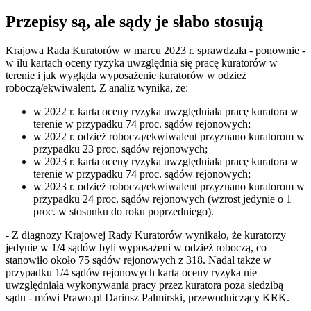
Przepisy są, ale sądy je słabo stosują
Krajowa Rada Kuratorów w marcu 2023 r. sprawdzała - ponownie -
w ilu kartach oceny ryzyka uwzględnia się pracę kuratorów w
terenie i jak wygląda wyposażenie kuratorów w odzież
roboczą/ekwiwalent. Z analiz wynika, że:
w 2022 r. karta oceny ryzyka uwzględniała pracę kuratora w
terenie w przypadku 74 proc. sądów rejonowych;
w 2022 r. odzież roboczą/ekwiwalent przyznano kuratorom w
przypadku 23 proc. sądów rejonowych;
w 2023 r. karta oceny ryzyka uwzględniała pracę kuratora w
terenie w przypadku 74 proc. sądów rejonowych;
w 2023 r. odzież roboczą/ekwiwalent przyznano kuratorom w
przypadku 24 proc. sądów rejonowych (wzrost jedynie o 1
proc. w stosunku do roku poprzedniego).
- Z diagnozy Krajowej Rady Kuratorów wynikało, że kuratorzy
jedynie w 1/4 sądów byli wyposażeni w odzież roboczą, co
stanowiło około 75 sądów rejonowych z 318. Nadal także w
przypadku 1/4 sądów rejonowych karta oceny ryzyka nie
uwzględniała wykonywania pracy przez kuratora poza siedzibą
sądu - mówi Prawo.pl Dariusz Palmirski, przewodniczący KRK.