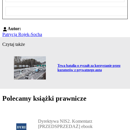
Autor:
Patrycja Rojek-Socha
Czytaj także
Przejdź do artykułu:
Trwa batalia o ryczałt za korzystanie przez
kuratorów z prywatnego auta
Polecamy książki prawnicze
Przejdź do: Dyrektywa NIS2. Komentarz [PRZEDSPRZEDAŻ] ebook,
Dyrektywa NIS2. Komentarz
[PRZEDSPRZEDAŻ] ebook