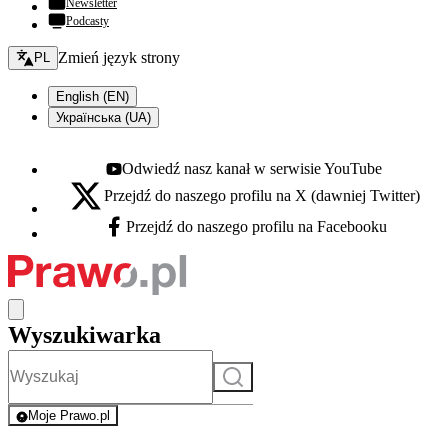
Newsletter
Podcasty
Zmień język - bieżący:
Zmień język strony
PL
English (EN)
Українська (UA)
Odwiedź nasz kanał w serwisie YouTube
Youtube - otwiera się w nowej karcie
Przejdź do naszego profilu na X (dawniej Twitter)
X - otwiera się w nowej karcie
Przejdź do naszego profilu na Facebooku
Facebook - otwiera się w nowej karcie
Wyszukiwarka
Szukaj
Moje Prawo.pl
- rejestracja i logowanie do serwisu