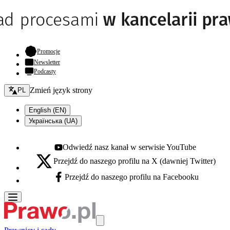
- otwiera się w nowej karcie
Promocje
Newsletter
Podcasty
Zmień język - bieżący:
Zmień język strony
PL
English (EN)
Українська (UA)
Odwiedź nasz kanał w serwisie YouTube
Youtube - otwiera się w nowej karcie
Przejdź do naszego profilu na X (dawniej Twitter)
X - otwiera się w nowej karcie
Przejdź do naszego profilu na Facebooku
Facebook - otwiera się w nowej karcie