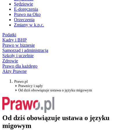
Sędziowie
E-doręczenia
Prawo na Oko
Orzeczenia
Zmiany w k.p.c.
Podatki
Kadry i BHP
Prawo w biznesie
Samorząd i administracja
Szkoły i uczelnie
Zdrowie
Prawo dla każdego
Akty Prawne
Prawo.pl
Prawnicy i sądy
Od dziś obowiązuje ustawa o języku migowym
Od dziś obowiązuje ustawa o języku
migowym