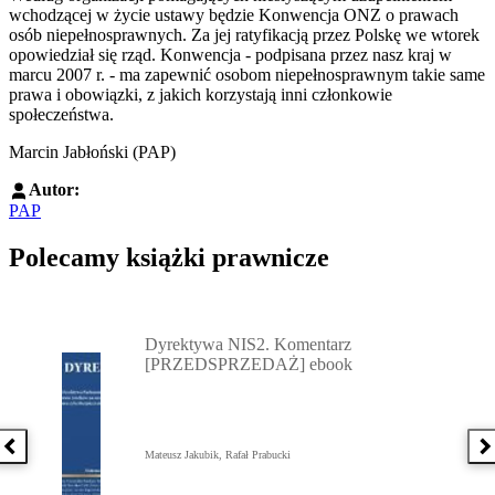
wchodzącej w życie ustawy będzie Konwencja ONZ o prawach
osób niepełnosprawnych. Za jej ratyfikacją przez Polskę we wtorek
opowiedział się rząd. Konwencja - podpisana przez nasz kraj w
marcu 2007 r. - ma zapewnić osobom niepełnosprawnym takie same
prawa i obowiązki, z jakich korzystają inni członkowie
społeczeństwa.
Marcin Jabłoński (PAP)
Autor:
PAP
Polecamy książki prawnicze
Przejdź do: Dyrektywa NIS2. Komentarz [PRZEDSPRZEDAŻ] ebook,
Dyrektywa NIS2. Komentarz
[PRZEDSPRZEDAŻ] ebook
Poprzednia książka
N
Mateusz Jakubik, Rafał Prabucki