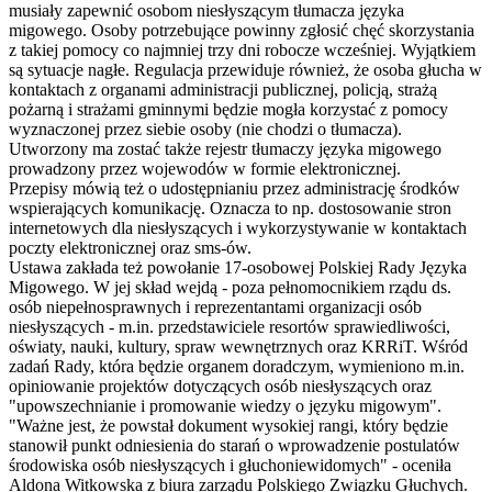
musiały zapewnić osobom niesłyszącym tłumacza języka
migowego. Osoby potrzebujące powinny zgłosić chęć skorzystania
z takiej pomocy co najmniej trzy dni robocze wcześniej. Wyjątkiem
są sytuacje nagłe. Regulacja przewiduje również, że osoba głucha w
kontaktach z organami administracji publicznej, policją, strażą
pożarną i strażami gminnymi będzie mogła korzystać z pomocy
wyznaczonej przez siebie osoby (nie chodzi o tłumacza).
Utworzony ma zostać także rejestr tłumaczy języka migowego
prowadzony przez wojewodów w formie elektronicznej.
Przepisy mówią też o udostępnianiu przez administrację środków
wspierających komunikację. Oznacza to np. dostosowanie stron
internetowych dla niesłyszących i wykorzystywanie w kontaktach
poczty elektronicznej oraz sms-ów.
Ustawa zakłada też powołanie 17-osobowej Polskiej Rady Języka
Migowego. W jej skład wejdą - poza pełnomocnikiem rządu ds.
osób niepełnosprawnych i reprezentantami organizacji osób
niesłyszących - m.in. przedstawiciele resortów sprawiedliwości,
oświaty, nauki, kultury, spraw wewnętrznych oraz KRRiT. Wśród
zadań Rady, która będzie organem doradczym, wymieniono m.in.
opiniowanie projektów dotyczących osób niesłyszących oraz
"upowszechnianie i promowanie wiedzy o języku migowym".
"Ważne jest, że powstał dokument wysokiej rangi, który będzie
stanowił punkt odniesienia do starań o wprowadzenie postulatów
środowiska osób niesłyszących i głuchoniewidomych" - oceniła
Aldona Witkowska z biura zarządu Polskiego Związku Głuchych.