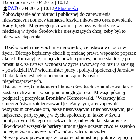
Data dodania: 01.04.2012 | 10:12
PAP
01.04.2012 | 10:12
Aktualności
Zobowiązanie administracji publicznej do zapewnienia
niesłyszącym pomocy tłumacza języka migowego oraz powołanie
Rady Języka Migowego przewidują przepisy wchodzące w
niedzielę w życie. Środowiska niesłyszących chcą, żeby był to
pierwszy etap zmian.
"Dziś w wielu miejscach nie ma wiedzy, że ustawa wchodzi w
życie. Dlatego będziemy chcieli tę zmianę prawa wspomóc poprzez
akcje informacyjne; to będzie pewien proces, bo nie stanie się po
prostu tak, że ustawa wchodzi w życie i wszyscy od razu ją stosują"
- powiedział PAP wiceminister pracy i polityki społecznej Jarosław
Duda, który jest pełnomocnikiem rządu ds. osób
niepełnosprawnych.
Ustawa o języku migowym i innych środkach komunikowania się
została uchwalona w sierpniu ubiegłego roku. Miesiąc później
podpisał ją prezydent Bronisław Komorowski. "Wszyscy jako
społeczeństwo zainteresowani jesteśmy tym, aby zapewnić
wszystkim obywatelom, także niesłyszącym i niedosłyszącym, jak
najszerszą partycypację w życiu społecznym, także w życiu
politycznym. Dlatego konsekwentnie, od wielu lat, staramy się
likwidować wszystkie bariery utrudniające uczestnictwo w szeroko
pojętym życiu społecznym" - mówił wtedy prezydent.
Nowe prawo przewiduje, że organy administracji publicznej będą