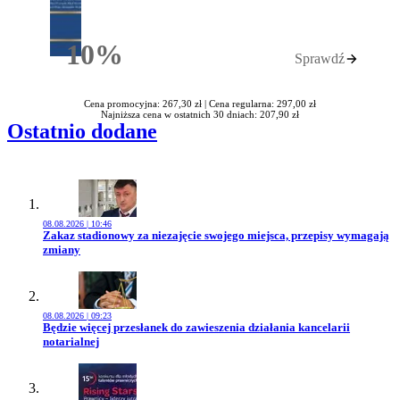
10%
Sprawdź
Rabatu
Cena promocyjna: 267,30 zł |
Cena regularna: 297,00 zł
Najniższa cena w ostatnich 30 dniach: 207,90 zł
Ostatnio dodane
08.08.2026 | 10:46
Przejdź do artykułu:
Zakaz stadionowy za niezajęcie swojego miejsca, przepisy wymagają
zmiany
08.08.2026 | 09:23
Przejdź do artykułu:
Będzie więcej przesłanek do zawieszenia działania kancelarii
notarialnej