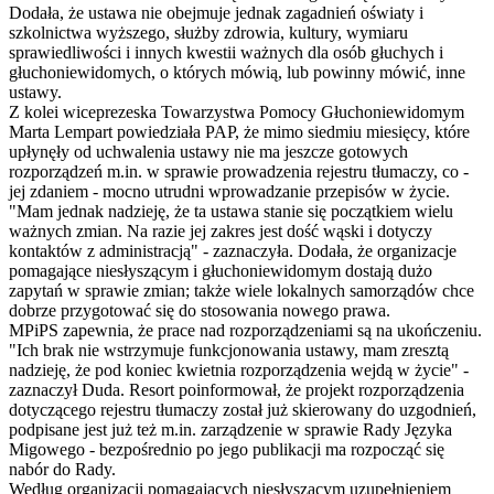
Dodała, że ustawa nie obejmuje jednak zagadnień oświaty i
szkolnictwa wyższego, służby zdrowia, kultury, wymiaru
sprawiedliwości i innych kwestii ważnych dla osób głuchych i
głuchoniewidomych, o których mówią, lub powinny mówić, inne
ustawy.
Z kolei wiceprezeska Towarzystwa Pomocy Głuchoniewidomym
Marta Lempart powiedziała PAP, że mimo siedmiu miesięcy, które
upłynęły od uchwalenia ustawy nie ma jeszcze gotowych
rozporządzeń m.in. w sprawie prowadzenia rejestru tłumaczy, co -
jej zdaniem - mocno utrudni wprowadzanie przepisów w życie.
"Mam jednak nadzieję, że ta ustawa stanie się początkiem wielu
ważnych zmian. Na razie jej zakres jest dość wąski i dotyczy
kontaktów z administracją" - zaznaczyła. Dodała, że organizacje
pomagające niesłyszącym i głuchoniewidomym dostają dużo
zapytań w sprawie zmian; także wiele lokalnych samorządów chce
dobrze przygotować się do stosowania nowego prawa.
MPiPS zapewnia, że prace nad rozporządzeniami są na ukończeniu.
"Ich brak nie wstrzymuje funkcjonowania ustawy, mam zresztą
nadzieję, że pod koniec kwietnia rozporządzenia wejdą w życie" -
zaznaczył Duda. Resort poinformował, że projekt rozporządzenia
dotyczącego rejestru tłumaczy został już skierowany do uzgodnień,
podpisane jest już też m.in. zarządzenie w sprawie Rady Języka
Migowego - bezpośrednio po jego publikacji ma rozpocząć się
nabór do Rady.
Według organizacji pomagających niesłyszącym uzupełnieniem