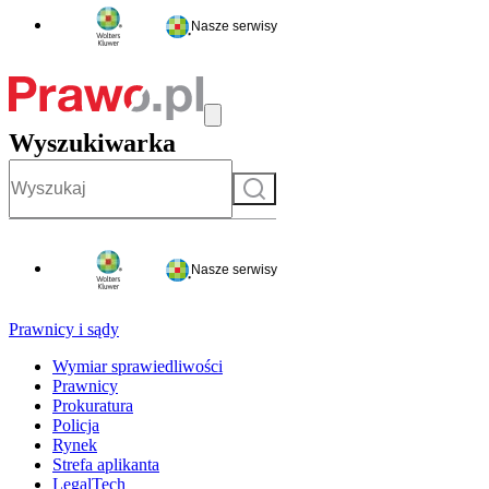
Nasze serwisy
Wyszukiwarka
Szukaj
Nasze serwisy
Prawnicy i sądy
Wymiar sprawiedliwości
Prawnicy
Prokuratura
Policja
Rynek
Strefa aplikanta
LegalTech