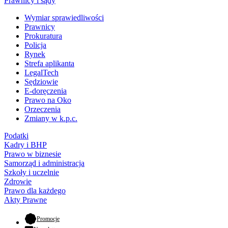
Prawnicy i sądy
Wymiar sprawiedliwości
Prawnicy
Prokuratura
Policja
Rynek
Strefa aplikanta
LegalTech
Sędziowie
E-doręczenia
Prawo na Oko
Orzeczenia
Zmiany w k.p.c.
Podatki
Kadry i BHP
Prawo w biznesie
Samorząd i administracja
Szkoły i uczelnie
Zdrowie
Prawo dla każdego
Akty Prawne
- otwiera się w nowej karcie
Promocje