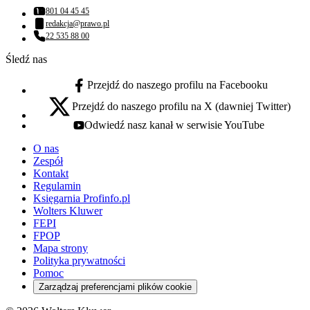
801 04 45 45
Numer telefonu:
redakcja@prawo.pl
Adres email:
22 535 88 00
Numer telefonu:
Śledź nas
Przejdź do naszego profilu na Facebooku
facebook - otwiera się w nowej karcie
Przejdź do naszego profilu na X (dawniej Twitter)
x - otwiera się w nowej karcie
Odwiedź nasz kanał w serwisie YouTube
youtube - otwiera się w nowej karcie
O nas
Zespół
Kontakt
Regulamin
Księgarnia Profinfo.pl
Wolters Kluwer
FEPI
FPOP
Mapa strony
Polityka prywatności
Pomoc
Zarządzaj preferencjami plików cookie