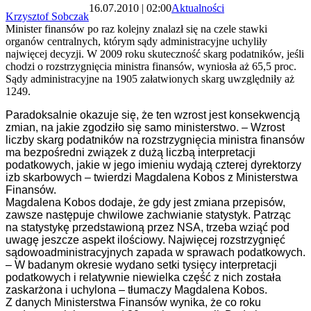
16.07.2010 | 02:00
Aktualności
Krzysztof Sobczak
Minister finansów po raz kolejny znalazł się na czele stawki
organów centralnych, którym sądy administracyjne uchyliły
najwięcej decyzji. W 2009 roku skuteczność skarg podatników, jeśli
chodzi o rozstrzygnięcia ministra finansów, wyniosła aż 65,5 proc.
Sądy administracyjne na 1905 załatwionych skarg uwzględniły aż
1249.
Paradoksalnie okazuje się, że ten wzrost jest konsekwencją
zmian, na jakie zgodziło się samo ministerstwo. – Wzrost
liczby skarg podatników na rozstrzygnięcia ministra finansów
ma bezpośredni związek z dużą liczbą interpretacji
podatkowych, jakie w jego imieniu wydają czterej dyrektorzy
izb skarbowych – twierdzi Magdalena Kobos z Ministerstwa
Finansów.
Magdalena Kobos dodaje, że gdy jest zmiana przepisów,
zawsze następuje chwilowe zachwianie statystyk. Patrząc
na statystykę przedstawioną przez NSA, trzeba wziąć pod
uwagę jeszcze aspekt ilościowy. Najwięcej rozstrzygnięć
sądowoadministracyjnych zapada w sprawach podatkowych.
– W badanym okresie wydano setki tysięcy interpretacji
podatkowych i relatywnie niewielka część z nich została
zaskarżona i uchylona – tłumaczy Magdalena Kobos.
Z danych Ministerstwa Finansów wynika, że co roku