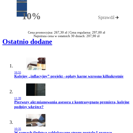
10%
Sprawdź
Rabatu
Cena promocyjna: 267,30 zł |
Cena regularna: 297,00 zł
Najniższa cena w ostatnich 30 dniach: 207,90 zł
Ostatnio dodane
16:55
Przejdź do artykułu:
Kolejny „inflacyjny” projekt - opłaty karne wzrosną kilkukrotnie
11:39
Przejdź do artykułu:
Pierwszy akt mianowania asesora z kontrasygnatą premiera, kolejne
podpisy wkrótce?
10:35
Przejdź do artykułu:
W ramach śledztwa zablokowano strony portalu Lexspace