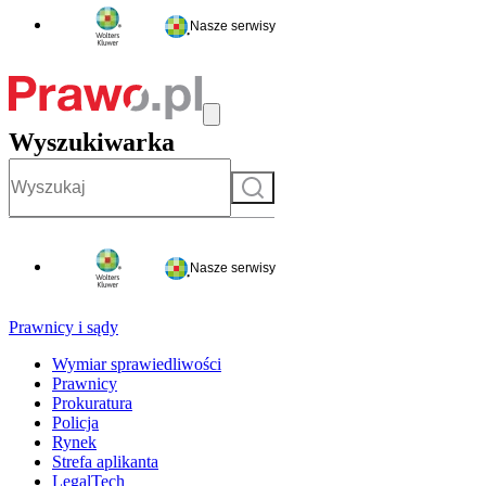
Nasze serwisy
Wyszukiwarka
Szukaj
Nasze serwisy
Prawnicy i sądy
Wymiar sprawiedliwości
Prawnicy
Prokuratura
Policja
Rynek
Strefa aplikanta
LegalTech