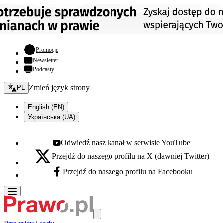
- otwiera się w nowej karcie
Promocje
Newsletter
Podcasty
Zmień język - bieżący:
Zmień język strony
PL
English (EN)
Українська (UA)
Odwiedź nasz kanał w serwisie YouTube
Youtube - otwiera się w nowej karcie
Przejdź do naszego profilu na X (dawniej Twitter)
X - otwiera się w nowej karcie
Przejdź do naszego profilu na Facebooku
Facebook - otwiera się w nowej karcie