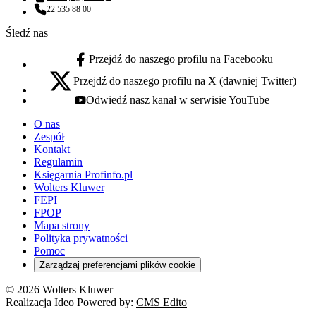
Adres email:
22 535 88 00
Numer telefonu:
Śledź nas
Przejdź do naszego profilu na Facebooku
facebook - otwiera się w nowej karcie
Przejdź do naszego profilu na X (dawniej Twitter)
x - otwiera się w nowej karcie
Odwiedź nasz kanał w serwisie YouTube
youtube - otwiera się w nowej karcie
O nas
Zespół
Kontakt
Regulamin
Księgarnia Profinfo.pl
Wolters Kluwer
FEPI
FPOP
Mapa strony
Polityka prywatności
Pomoc
Zarządzaj preferencjami plików cookie
© 2026 Wolters Kluwer
Realizacja Ideo Powered by:
CMS Edito