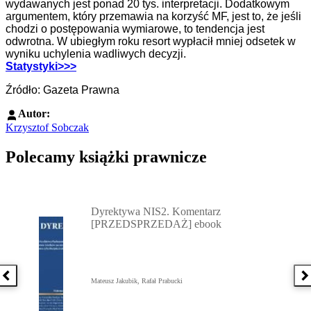
wydawanych jest ponad 20 tys. interpretacji. Dodatkowym
argumentem, który przemawia na korzyść MF, jest to, że jeśli
chodzi o postępowania wymiarowe, to tendencja jest
odwrotna. W ubiegłym roku resort wypłacił mniej odsetek w
wyniku uchylenia wadliwych decyzji.
Statystyki>>>
Źródło: Gazeta Prawna
Autor:
Krzysztof Sobczak
Polecamy książki prawnicze
Przejdź do: Dyrektywa NIS2. Komentarz [PRZEDSPRZEDAŻ] ebook,
Dyrektywa NIS2. Komentarz
[PRZEDSPRZEDAŻ] ebook
Poprzednia książka
N
Mateusz Jakubik, Rafał Prabucki