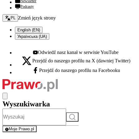
Newsletter
Podcasty
Zmień język - bieżący:
Zmień język strony
PL
English (EN)
Українська (UA)
Odwiedź nasz kanał w serwisie YouTube
Youtube - otwiera się w nowej karcie
Przejdź do naszego profilu na X (dawniej Twitter)
X - otwiera się w nowej karcie
Przejdź do naszego profilu na Facebooku
Facebook - otwiera się w nowej karcie
Wyszukiwarka
Szukaj
Moje Prawo.pl
- rejestracja i logowanie do serwisu