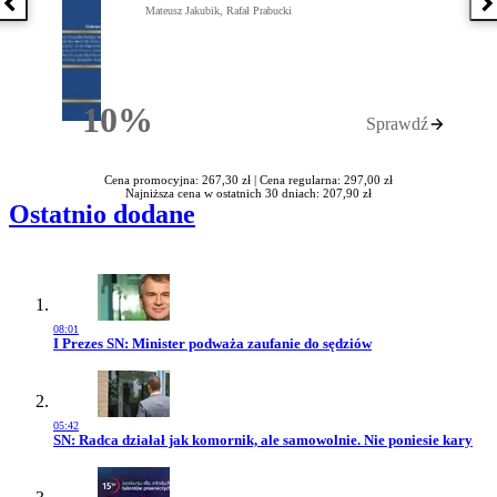
Poprzednia książka
N
Mateusz Jakubik, Rafał Prabucki
10%
Sprawdź
Rabatu
Cena promocyjna: 267,30 zł |
Cena regularna: 297,00 zł
Najniższa cena w ostatnich 30 dniach: 207,90 zł
Ostatnio dodane
08:01
Przejdź do artykułu:
I Prezes SN: Minister podważa zaufanie do sędziów
05:42
Przejdź do artykułu:
SN: Radca działał jak komornik, ale samowolnie. Nie poniesie kary