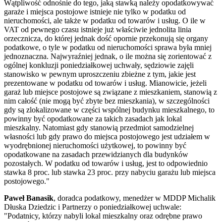
Wątpliwość odnośnie do tego, jaką stawką należy opodatkowywać
garaże i miejsca postojowe istnieje nie tylko w podatku od
nieruchomości, ale także w podatku od towarów i usług. O ile w
VAT od pewnego czasu istnieje już właściwie jednolita linia
orzecznicza, do której jednak dość opornie przekonują się organy
podatkowe, o tyle w podatku od nieruchomości sprawa była mniej
jednoznaczna. Najwyraźniej jednak, o ile można się zorientować z
ogólnej konkluzji poniedziałkowej uchwały, sędziowie zajęli
stanowisko w pewnym uproszczeniu zbieżne z tym, jakie jest
prezentowane w podatku od towarów i usług. Mianowicie, jeżeli
garaż lub miejsce postojowe są związane z mieszkaniem, stanowią z
nim całość (nie mogą być zbyte bez mieszkania), w szczególności
gdy są zlokalizowane w części wspólnej budynku mieszkalnego, to
powinny być opodatkowane za takich zasadach jak lokal
mieszkalny. Natomiast gdy stanowią przedmiot samodzielnej
własności lub gdy prawo do miejsca postojowego jest udziałem w
wyodrębnionej nieruchomości użytkowej, to powinny być
opodatkowane na zasadach przewidzianych dla budynków
pozostałych. W podatku od towarów i usług, jest to odpowiednio
stawka 8 proc. lub stawka 23 proc. przy nabyciu garażu lub miejsca
postojowego."
Paweł Banasik
, doradca podatkowy, menedżer w MDDP Michalik
Dłuska Dziedzic i Partnerzy o poniedziałkowej uchwale:
"Podatnicy, którzy nabyli lokal mieszkalny oraz odrębne prawo