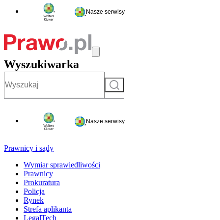
Nasze serwisy
Wyszukiwarka
Szukaj
Nasze serwisy
Prawnicy i sądy
Wymiar sprawiedliwości
Prawnicy
Prokuratura
Policja
Rynek
Strefa aplikanta
LegalTech