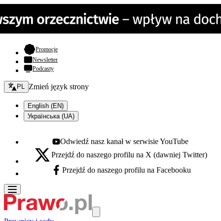
- otwiera się w nowej karcie
Promocje
Newsletter
Podcasty
Zmień język - bieżący:
Zmień język strony
PL
English (EN)
Українська (UA)
Odwiedź nasz kanał w serwisie YouTube
Youtube - otwiera się w nowej karcie
Przejdź do naszego profilu na X (dawniej Twitter)
X - otwiera się w nowej karcie
Przejdź do naszego profilu na Facebooku
Facebook - otwiera się w nowej karcie