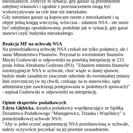
mieszkalnych. Dotyczy to sytuacji, gdy garaże są przedmiotem
odrębnej własności i zgodnie z przeznaczeniem mogą być
wykorzystywane na cele inne niż mieszkalne.
Gdy natomiast garaże są kupowane razem z mieszkaniami i są
objęte jedną księgą wieczystą, wówczas - zdaniem NSA - nie może
być odrębnego opodatkowania, podobnie jak w sytuacji, gdy garaż
stanowi część budynku mieszkalnego.
Reakcja MF na uchwalę NSA
Na poniedziałkową uchwałę NSA czekali nie tylko podatnicy, ale i
samo Ministerstwo Finansów. Przyznał to wiceminister finansów
Maciej Grabowski w odpowiedzi na poselską interpelację nr 233
posła Johna Abrahama Godzona (PO). "Zdaniem ministra finansów
rozstrzygnięcie NSA w uchwale, choć wiąże w danej sprawie,
będzie miało zasadnicze znaczenie odnośnie do ewentualnej zmiany
linii orzeczniczej (w tej chwili, czekając na to stanowisko, sądy
administracyjne zawieszają postępowania w podobnych sprawach)"
- napisał Grabowski w odpowiedzi na interpelację.
Opinie ekspertów podatkowych
Edyta Głębicka
, doradca podatkowy współpracujący ze Spółką
Doradztwa Podatkowego "Manugiewicz, Trzaska i Wspólnicy" o
poniedziałkowej uchwale NSA:
"Aby w pełni ocenić argumentację NSA przedstawioną w uchwale,
należy oczywiście poczekać na jej pisemne uzasadnienie.