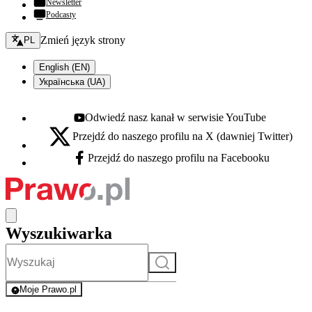
Newsletter
Podcasty
Zmień język - bieżący:
Zmień język strony
PL
English (EN)
Українська (UA)
Odwiedź nasz kanał w serwisie YouTube
Youtube - otwiera się w nowej karcie
Przejdź do naszego profilu na X (dawniej Twitter)
X - otwiera się w nowej karcie
Przejdź do naszego profilu na Facebooku
Facebook - otwiera się w nowej karcie
Wyszukiwarka
Szukaj
Moje Prawo.pl
- rejestracja i logowanie do serwisu