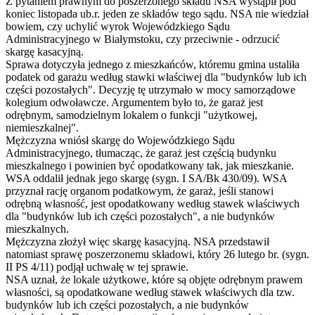
Z pytaniem prawnym do poszerzonego składu NSA wystąpił pod
koniec listopada ub.r. jeden ze składów tego sądu. NSA nie wiedział
bowiem, czy uchylić wyrok Wojewódzkiego Sądu
Administracyjnego w Białymstoku, czy przeciwnie - odrzucić
skargę kasacyjną.
Sprawa dotyczyła jednego z mieszkańców, któremu gmina ustaliła
podatek od garażu według stawki właściwej dla "budynków lub ich
części pozostałych". Decyzję tę utrzymało w mocy samorządowe
kolegium odwoławcze. Argumentem było to, że garaż jest
odrębnym, samodzielnym lokalem o funkcji "użytkowej,
niemieszkalnej".
Mężczyzna wniósł skargę do Wojewódzkiego Sądu
Administracyjnego, tłumacząc, że garaż jest częścią budynku
mieszkalnego i powinien być opodatkowany tak, jak mieszkanie.
WSA oddalił jednak jego skargę (sygn. I SA/Bk 430/09). WSA
przyznał rację organom podatkowym, że garaż, jeśli stanowi
odrębną własność, jest opodatkowany według stawek właściwych
dla "budynków lub ich części pozostałych", a nie budynków
mieszkalnych.
Mężczyzna złożył więc skargę kasacyjną. NSA przedstawił
natomiast sprawę poszerzonemu składowi, który 26 lutego br. (sygn.
II PS 4/11) podjął uchwałę w tej sprawie.
NSA uznał, że lokale użytkowe, które są objęte odrębnym prawem
własności, są opodatkowane według stawek właściwych dla tzw.
budynków lub ich części pozostałych, a nie budynków