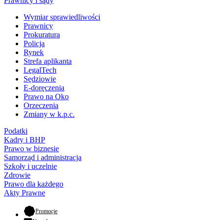
Prawnicy i sądy
Wymiar sprawiedliwości
Prawnicy
Prokuratura
Policja
Rynek
Strefa aplikanta
LegalTech
Sędziowie
E-doręczenia
Prawo na Oko
Orzeczenia
Zmiany w k.p.c.
Podatki
Kadry i BHP
Prawo w biznesie
Samorząd i administracja
Szkoły i uczelnie
Zdrowie
Prawo dla każdego
Akty Prawne
- otwiera się w nowej karcie
Promocje