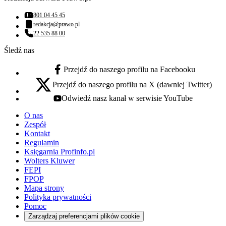
801 04 45 45
Numer telefonu:
redakcja@prawo.pl
Adres email:
22 535 88 00
Numer telefonu:
Śledź nas
Przejdź do naszego profilu na Facebooku
facebook - otwiera się w nowej karcie
Przejdź do naszego profilu na X (dawniej Twitter)
x - otwiera się w nowej karcie
Odwiedź nasz kanał w serwisie YouTube
youtube - otwiera się w nowej karcie
O nas
Zespół
Kontakt
Regulamin
Księgarnia Profinfo.pl
Wolters Kluwer
FEPI
FPOP
Mapa strony
Polityka prywatności
Pomoc
Zarządzaj preferencjami plików cookie