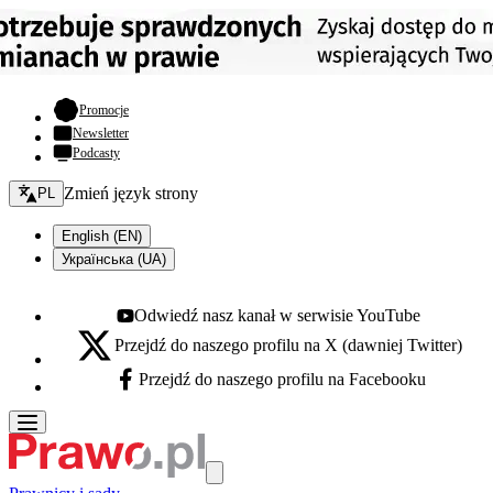
- otwiera się w nowej karcie
Promocje
Newsletter
Podcasty
Zmień język - bieżący:
Zmień język strony
PL
English (EN)
Українська (UA)
Odwiedź nasz kanał w serwisie YouTube
Youtube - otwiera się w nowej karcie
Przejdź do naszego profilu na X (dawniej Twitter)
X - otwiera się w nowej karcie
Przejdź do naszego profilu na Facebooku
Facebook - otwiera się w nowej karcie