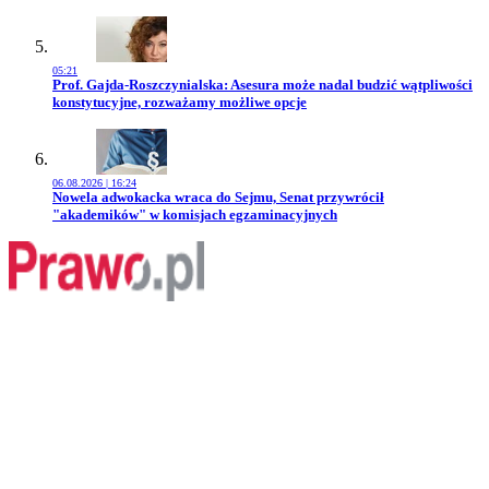
05:21
Przejdź do artykułu:
Prof. Gajda-Roszczynialska: Asesura może nadal budzić wątpliwości
konstytucyjne, rozważamy możliwe opcje
06.08.2026 | 16:24
Przejdź do artykułu:
Nowela adwokacka wraca do Sejmu, Senat przywrócił
"akademików" w komisjach egzaminacyjnych