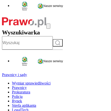
Nasze serwisy
Wyszukiwarka
Szukaj
Nasze serwisy
Prawnicy i sądy
Wymiar sprawiedliwości
Prawnicy
Prokuratura
Policja
Rynek
Strefa aplikanta
LegalTech