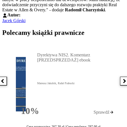
doświadczenie przyczyni się do dalszego rozwoju praktyki Real
Estate w Allen & Overy." - dodaje
Radomił Charzyński
.
Autor:
Jacek Górski
Polecamy książki prawnicze
Przejdź do: Dyrektywa NIS2. Komentarz [PRZEDSPRZEDAŻ] ebook,
Dyrektywa NIS2. Komentarz
[PRZEDSPRZEDAŻ] ebook
Poprzednia książka
N
Mateusz Jakubik, Rafał Prabucki
10%
Sprawdź
Rabatu
Cena promocyjna: 267,30 zł |
Cena regularna: 297,00 zł