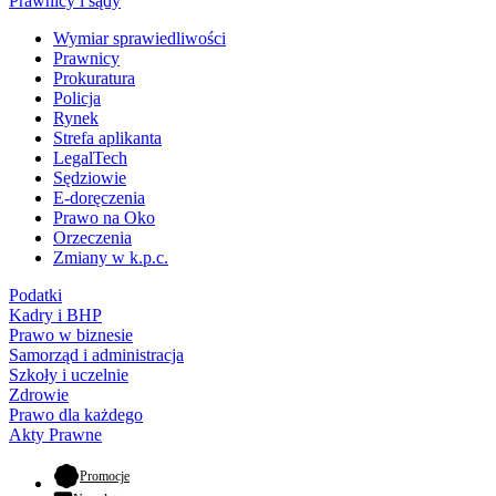
Prawnicy i sądy
Wymiar sprawiedliwości
Prawnicy
Prokuratura
Policja
Rynek
Strefa aplikanta
LegalTech
Sędziowie
E-doręczenia
Prawo na Oko
Orzeczenia
Zmiany w k.p.c.
Podatki
Kadry i BHP
Prawo w biznesie
Samorząd i administracja
Szkoły i uczelnie
Zdrowie
Prawo dla każdego
Akty Prawne
- otwiera się w nowej karcie
Promocje