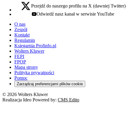
Przejdź do naszego profilu na X (dawniej Twitter)
x - otwiera się w nowej karcie
Odwiedź nasz kanał w serwisie YouTube
youtube - otwiera się w nowej karcie
O nas
Zespół
Kontakt
Regulamin
Księgarnia Profinfo.pl
Wolters Kluwer
FEPI
FPOP
Mapa strony
Polityka prywatności
Pomoc
Zarządzaj preferencjami plików cookie
© 2026 Wolters Kluwer
Realizacja Ideo Powered by:
CMS Edito