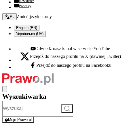
Newsletter
Podcasty
Zmień język - bieżący:
Zmień język strony
PL
English (EN)
Українська (UA)
Odwiedź nasz kanał w serwisie YouTube
Youtube - otwiera się w nowej karcie
Przejdź do naszego profilu na X (dawniej Twitter)
X - otwiera się w nowej karcie
Przejdź do naszego profilu na Facebooku
Facebook - otwiera się w nowej karcie
Wyszukiwarka
Szukaj
Moje Prawo.pl
- rejestracja i logowanie do serwisu