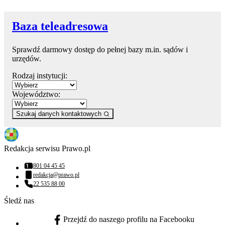
Baza teleadresowa
Sprawdź darmowy dostęp do pełnej bazy m.in. sądów i
urzędów.
Rodzaj instytucji:
Województwo:
Szukaj danych kontaktowych
Redakcja serwisu Prawo.pl
801 04 45 45
Numer telefonu:
redakcja@prawo.pl
Adres email:
22 535 88 00
Numer telefonu:
Śledź nas
Przejdź do naszego profilu na Facebooku
facebook - otwiera się w nowej karcie