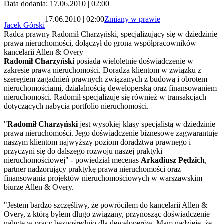
Data dodania: 17.06.2010 | 02:00
17.06.2010 | 02:00
Zmiany w prawie
Jacek Górski
Radca prawny Radomił Charzyński, specjalizujący się w dziedzinie
prawa nieruchomości, dołączył do grona współpracowników
kancelarii Allen & Overy
Radomił Charzyński
posiada wieloletnie doświadczenie w
zakresie prawa nieruchomości. Doradza klientom w związku z
szeregiem zagadnień prawnych związanych z budową i obrotem
nieruchomościami, działalnością deweloperską oraz finansowaniem
nieruchomości. Radomił specjalizuje się również w transakcjach
dotyczących nabycia portfolio nieruchomości.
"
Radomił Charzyński
jest wysokiej klasy specjalistą w dziedzinie
prawa nieruchomości. Jego doświadczenie biznesowe zagwarantuje
naszym klientom najwyższy poziom doradztwa prawnego i
przyczyni się do dalszego rozwoju naszej praktyki
nieruchomościowej" - powiedział mecenas
Arkadiusz Pędzich
,
partner nadzorujący praktykę prawa nieruchomości oraz
finansowania projektów nieruchomościowych w warszawskim
biurze Allen & Overy.
"Jestem bardzo szczęśliwy, że powróciłem do kancelarii Allen &
Overy, z którą byłem długo związany, przynosząc doświadczenie
nabyte w pracy bezpośrednio dla deweloperów. Mam nadzieję, że