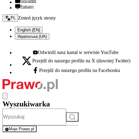
Newsletter
Podcasty
Zmień język - bieżący:
Zmień język strony
PL
English (EN)
Українська (UA)
Odwiedź nasz kanał w serwisie YouTube
Youtube - otwiera się w nowej karcie
Przejdź do naszego profilu na X (dawniej Twitter)
X - otwiera się w nowej karcie
Przejdź do naszego profilu na Facebooku
Facebook - otwiera się w nowej karcie
Wyszukiwarka
Szukaj
Moje Prawo.pl
- rejestracja i logowanie do serwisu