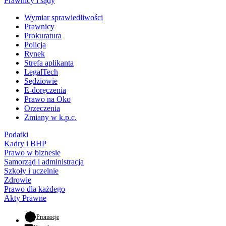
Prawnicy i sądy
Wymiar sprawiedliwości
Prawnicy
Prokuratura
Policja
Rynek
Strefa aplikanta
LegalTech
Sędziowie
E-doręczenia
Prawo na Oko
Orzeczenia
Zmiany w k.p.c.
Podatki
Kadry i BHP
Prawo w biznesie
Samorząd i administracja
Szkoły i uczelnie
Zdrowie
Prawo dla każdego
Akty Prawne
- otwiera się w nowej karcie
Promocje