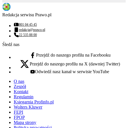
Redakcja serwisu Prawo.pl
801 04 45 45
Numer telefonu:
redakcja@prawo.pl
Adres email:
22 535 88 00
Numer telefonu:
Śledź nas
Przejdź do naszego profilu na Facebooku
facebook - otwiera się w nowej karcie
Przejdź do naszego profilu na X (dawniej Twitter)
x - otwiera się w nowej karcie
Odwiedź nasz kanał w serwisie YouTube
youtube - otwiera się w nowej karcie
O nas
Zespół
Kontakt
Regulamin
Księgarnia Profinfo.pl
Wolters Kluwer
FEPI
FPOP
Mapa strony
Polityka prywatności