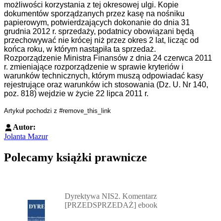
możliwości korzystania z tej okresowej ulgi. Kopie
dokumentów sporządzanych przez kasę na nośniku
papierowym, potwierdzających dokonanie do dnia 31
grudnia 2012 r. sprzedaży, podatnicy obowiązani będą
przechowywać nie krócej niż przez okres 2 lat, licząc od
końca roku, w którym nastąpiła ta sprzedaż.
Rozporządzenie Ministra Finansów z dnia 24 czerwca 2011
r. zmieniające rozporządzenie w sprawie kryteriów i
warunków technicznych, którym muszą odpowiadać kasy
rejestrujące oraz warunków ich stosowania (Dz. U. Nr 140,
poz. 818) wejdzie w życie 22 lipca 2011 r.
Artykuł pochodzi z
#remove_this_link
Autor:
Jolanta Mazur
Polecamy książki prawnicze
Przejdź do: Dyrektywa NIS2. Komentarz [PRZEDSPRZEDAŻ] ebook,
Dyrektywa NIS2. Komentarz
[PRZEDSPRZEDAŻ] ebook