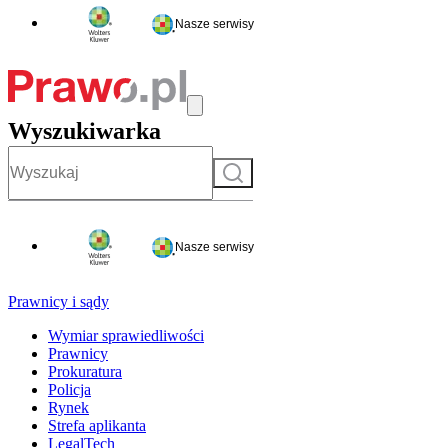
Nasze serwisy
Wyszukiwarka
Szukaj
Nasze serwisy
Prawnicy i sądy
Wymiar sprawiedliwości
Prawnicy
Prokuratura
Policja
Rynek
Strefa aplikanta
LegalTech