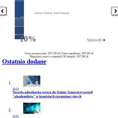
Poprzednia książka
N
Mateusz Jakubik, Rafał Prabucki
10%
Sprawdź
Rabatu
Cena promocyjna: 267,30 zł |
Cena regularna: 297,00 zł
Najniższa cena w ostatnich 30 dniach: 207,90 zł
Ostatnio dodane
16:24
Przejdź do artykułu:
Nowela adwokacka wraca do Sejmu, Senat przywrócił
"akademików" w komisjach egzaminacyjnych
16:15