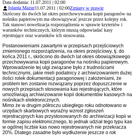
Data dodania: 11.07.2011 | 02:00
Jolanta Mazur
11.07.2011 | 02:00
Zmiany w prawie
Skrócony do dwóch lat okres przechowywania kopii paragonów na
nośniku papierowym ma obowiązywać jeszcze przez kolejny rok.
Tak stanowi nowelizacja rozporządzenia w sprawie kryteriów i
warunków technicznych, którym muszą odpowiadać kasy
rejestrujące oraz warunków ich stosowania.
Postanowieniami zawartymi w przepisach przejściowych
zmienionego rozporządzenia, na okres przejściowy, tj. do
końca 2011 r., skrócono do dwóch lat okres obowiązkowego
przechowywania kopii paragonów na nośniku papierowym.
Wprowadzenie tej ulgi związane było z trudnościami
technicznymi, jakie mieli podatnicy z archiwizowaniem dużej
ilości rolek dokumentacji paragonowej i założeniami, że
problem ten zostanie rozwiązany poprzez dopuszczenie w
nowych przepisach stosowania kas rejestrujących, które
umożliwiają archiwizowanie kopii dokumentów kasowych na
nośnikach elektronicznych.
Mimo że w drugim półroczu ubiegłego roku odnotowano w
urzędach skarbowych wyraźny wzrost zgłoszeń
rejestracyjnych kas przystosowanych do archiwizacji kopii w
formie zapisu elektronicznego, to jednak udział tego typu kas
w ogólnej liczbie kas nowo rejestrowanych nie przekracza
20%. Dlatego zasadne było wydłużenie jeszcze o rok