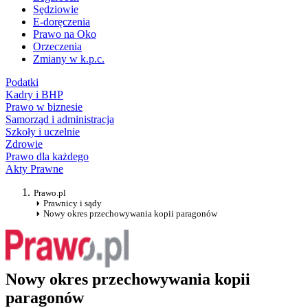
Sędziowie
E-doręczenia
Prawo na Oko
Orzeczenia
Zmiany w k.p.c.
Podatki
Kadry i BHP
Prawo w biznesie
Samorząd i administracja
Szkoły i uczelnie
Zdrowie
Prawo dla każdego
Akty Prawne
Prawo.pl
Prawnicy i sądy
Nowy okres przechowywania kopii paragonów
Nowy okres przechowywania kopii
paragonów