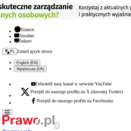
- otwiera się w nowej karcie
Promocje
Newsletter
Podcasty
Zmień język - bieżący:
Zmień język strony
PL
English (EN)
Українська (UA)
Odwiedź nasz kanał w serwisie YouTube
Youtube - otwiera się w nowej karcie
Przejdź do naszego profilu na X (dawniej Twitter)
X - otwiera się w nowej karcie
Przejdź do naszego profilu na Facebooku
Facebook - otwiera się w nowej karcie