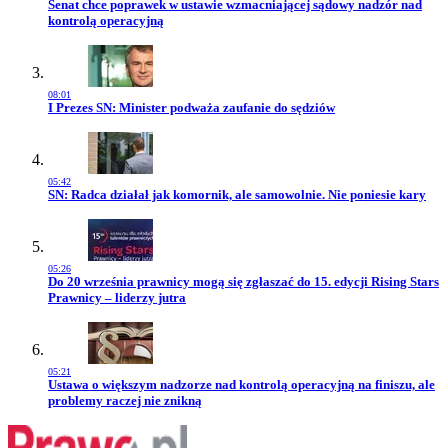
Przejdź do artykułu:
Senat chce poprawek w ustawie wzmacniającej sądowy nadzór nad
kontrolą operacyjną
08:01
Przejdź do artykułu:
I Prezes SN: Minister podważa zaufanie do sędziów
05:42
Przejdź do artykułu:
SN: Radca działał jak komornik, ale samowolnie. Nie poniesie kary
05:26
Przejdź do artykułu:
Do 20 września prawnicy mogą się zgłaszać do 15. edycji Rising Stars
Prawnicy – liderzy jutra
05:21
Przejdź do artykułu:
Ustawa o większym nadzorze nad kontrolą operacyjną na finiszu, ale
problemy raczej nie znikną