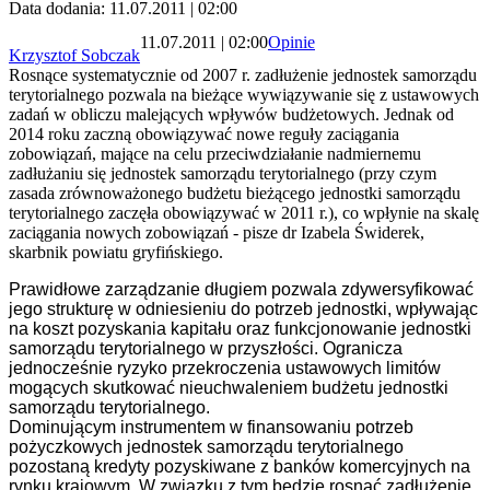
Data dodania: 11.07.2011 | 02:00
11.07.2011 | 02:00
Opinie
Krzysztof Sobczak
Rosnące systematycznie od 2007 r. zadłużenie jednostek samorządu
terytorialnego pozwala na bieżące wywiązywanie się z ustawowych
zadań w obliczu malejących wpływów budżetowych. Jednak od
2014 roku zaczną obowiązywać nowe reguły zaciągania
zobowiązań, mające na celu przeciwdziałanie nadmiernemu
zadłużaniu się jednostek samorządu terytorialnego (przy czym
zasada zrównoważonego budżetu bieżącego jednostki samorządu
terytorialnego zaczęła obowiązywać w 2011 r.), co wpłynie na skalę
zaciągania nowych zobowiązań - pisze dr Izabela Świderek,
skarbnik powiatu gryfińskiego.
Prawidłowe zarządzanie długiem pozwala zdywersyfikować
jego strukturę w odniesieniu do potrzeb jednostki, wpływając
na koszt pozyskania kapitału oraz funkcjonowanie jednostki
samorządu terytorialnego w przyszłości. Ogranicza
jednocześnie ryzyko przekroczenia ustawowych limitów
mogących skutkować nieuchwaleniem budżetu jednostki
samorządu terytorialnego.
Dominującym instrumentem w finansowaniu potrzeb
pożyczkowych jednostek samorządu terytorialnego
pozostaną kredyty pozyskiwane z banków komercyjnych na
rynku krajowym. W związku z tym będzie rosnąć zadłużenie