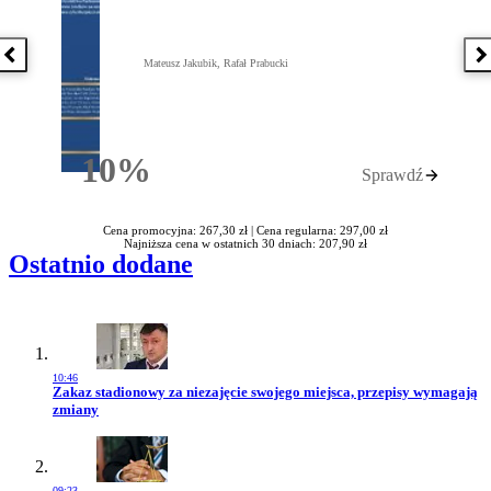
Poprzednia książka
N
Mateusz Jakubik, Rafał Prabucki
10%
Sprawdź
Rabatu
Cena promocyjna: 267,30 zł |
Cena regularna: 297,00 zł
Najniższa cena w ostatnich 30 dniach: 207,90 zł
Ostatnio dodane
10:46
Przejdź do artykułu:
Zakaz stadionowy za niezajęcie swojego miejsca, przepisy wymagają
zmiany
09:23