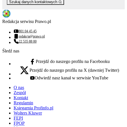
Szukaj danych kontaktowych
Redakcja serwisu Prawo.pl
801 04 45 45
Numer telefonu:
redakcja@prawo.pl
Adres email:
22 535 88 00
Numer telefonu:
Śledź nas
Przejdź do naszego profilu na Facebooku
facebook - otwiera się w nowej karcie
Przejdź do naszego profilu na X (dawniej Twitter)
x - otwiera się w nowej karcie
Odwiedź nasz kanał w serwisie YouTube
youtube - otwiera się w nowej karcie
O nas
Zespół
Kontakt
Regulamin
Księgarnia Profinfo.pl
Wolters Kluwer
FEPI
FPOP