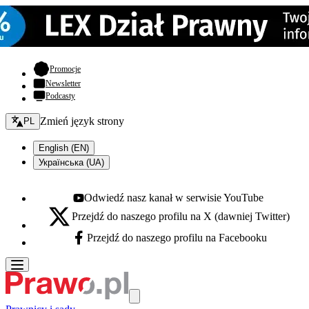
- otwiera się w nowej karcie
Promocje
Newsletter
Podcasty
Zmień język - bieżący:
Zmień język strony
PL
English (EN)
Українська (UA)
Odwiedź nasz kanał w serwisie YouTube
Youtube - otwiera się w nowej karcie
Przejdź do naszego profilu na X (dawniej Twitter)
X - otwiera się w nowej karcie
Przejdź do naszego profilu na Facebooku
Facebook - otwiera się w nowej karcie