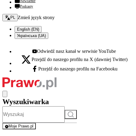
Newsletter
Podcasty
Zmień język - bieżący:
Zmień język strony
PL
English (EN)
Українська (UA)
Odwiedź nasz kanał w serwisie YouTube
Youtube - otwiera się w nowej karcie
Przejdź do naszego profilu na X (dawniej Twitter)
X - otwiera się w nowej karcie
Przejdź do naszego profilu na Facebooku
Facebook - otwiera się w nowej karcie
Wyszukiwarka
Szukaj
Moje Prawo.pl
- rejestracja i logowanie do serwisu