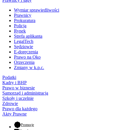
Prawnicy i sądy
Wymiar sprawiedliwości
Prawnicy
Prokuratura
Policja
Rynek
Strefa aplikanta
LegalTech
Sędziowie
E-doręczenia
Prawo na Oko
Orzeczenia
Zmiany w k.p.c.
Podatki
Kadry i BHP
Prawo w biznesie
Samorząd i administracja
Szkoły i uczelnie
Zdrowie
Prawo dla każdego
Akty Prawne
- otwiera się w nowej karcie
Promocje