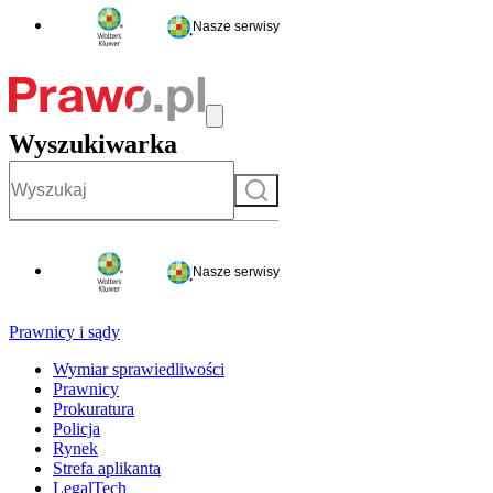
Nasze serwisy
Wyszukiwarka
Szukaj
Nasze serwisy
Prawnicy i sądy
Wymiar sprawiedliwości
Prawnicy
Prokuratura
Policja
Rynek
Strefa aplikanta
LegalTech