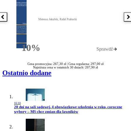
Poprzednia książka
N
Mateusz Jakubik, Rafał Prabucki
10%
Sprawdź
Rabatu
Cena promocyjna: 267,30 zł |
Cena regularna: 297,00 zł
Najniższa cena w ostatnich 30 dniach: 207,90 zł
Ostatnio dodane
16:10
Przejdź do artykułu:
20 dni na sali sądowej, 4 obowiązkowe szkolenia w roku, coroczne
wybory – MS chce zmian dla ławników