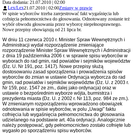
Data dodania: 21.07.2010 | 02:00
Lex/Lex
21.07.2010 | 02:00
Zmiany w prawie
W spisie wyborców trzeba zarejestrować fakt wygaśnięcia lub
cofnięcia pełnomocnictwa do głosowania. Odnotowany zostanie też
wybór obwodu głosowania przez wyborcę niepełnosprawnego.
Nowe przepisy obowiązują od 21 lipca br.
W dniu 11 czerwca 2010 r. Minister Spraw Wewnętrznych i
Administracji wydał rozporządzenie zmieniające
rozporządzenie Minister Spraw Wewnętrznych i Administracji
z dnia 19 października 2006 r. w sprawie spisu wyborców w
wyborach do rad gmin, rad powiatów i sejmików województw
(Dz. U. Nr 191, poz. 1417). Nowe przepisy służą
dostosowaniu zasad sporządzenia i prowadzenia spisów
wyborców do zmian w ustawie Ordynacja wyborcza do rad
gmin, rad powiatów i sejmików województw (Dz. U. z 2003 r.
Nr 159, poz. 1547 ze zm., dalej jako ordynacja) oraz w
ustawie o bezpośrednim wyborze wójta, burmistrza i
prezydenta miasta (Dz. U. z 2002 r. Nr 113, poz. 984 ze zm.).
W zmienianym rozporządzeniu wprowadzono obowiązek
odnotowania w spisie wyborców, w polu „Uwagi” faktu
cofnięcia lub wygaśnięcia pełnomocnictwa do głosowania
udzielanego na podstawie art. 40a ordynacji. Analogicznie
należy postępować, gdy pełnomocnictwo zostało cofnięte lub
wygasło po sporządzeniu spisu wyborców.