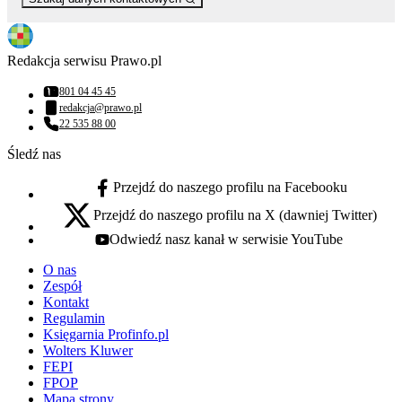
Redakcja serwisu Prawo.pl
801 04 45 45
Numer telefonu:
redakcja@prawo.pl
Adres email:
22 535 88 00
Numer telefonu:
Śledź nas
Przejdź do naszego profilu na Facebooku
facebook - otwiera się w nowej karcie
Przejdź do naszego profilu na X (dawniej Twitter)
x - otwiera się w nowej karcie
Odwiedź nasz kanał w serwisie YouTube
youtube - otwiera się w nowej karcie
O nas
Zespół
Kontakt
Regulamin
Księgarnia Profinfo.pl
Wolters Kluwer
FEPI
FPOP
Mapa strony