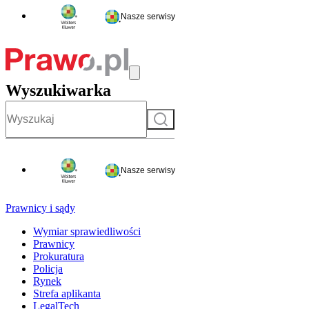
Nasze serwisy
Wyszukiwarka
Szukaj
Nasze serwisy
Prawnicy i sądy
Wymiar sprawiedliwości
Prawnicy
Prokuratura
Policja
Rynek
Strefa aplikanta
LegalTech