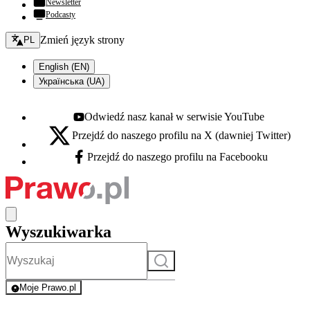
Newsletter
Podcasty
Zmień język - bieżący:
Zmień język strony
PL
English (EN)
Українська (UA)
Odwiedź nasz kanał w serwisie YouTube
Youtube - otwiera się w nowej karcie
Przejdź do naszego profilu na X (dawniej Twitter)
X - otwiera się w nowej karcie
Przejdź do naszego profilu na Facebooku
Facebook - otwiera się w nowej karcie
Wyszukiwarka
Szukaj
Moje Prawo.pl
- rejestracja i logowanie do serwisu