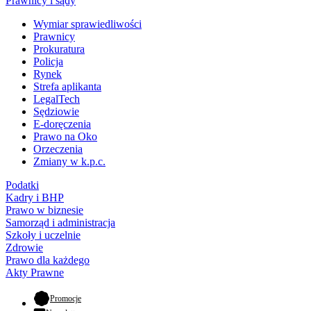
Prawnicy i sądy
Wymiar sprawiedliwości
Prawnicy
Prokuratura
Policja
Rynek
Strefa aplikanta
LegalTech
Sędziowie
E-doręczenia
Prawo na Oko
Orzeczenia
Zmiany w k.p.c.
Podatki
Kadry i BHP
Prawo w biznesie
Samorząd i administracja
Szkoły i uczelnie
Zdrowie
Prawo dla każdego
Akty Prawne
- otwiera się w nowej karcie
Promocje