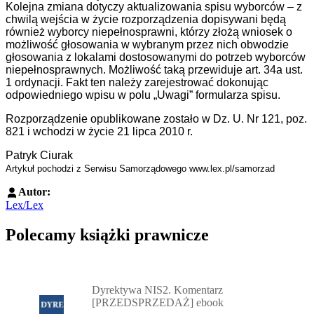
Kolejna zmiana dotyczy aktualizowania spisu wyborców – z
chwilą wejścia w życie rozporządzenia dopisywani będą
również wyborcy niepełnosprawni, którzy złożą wniosek o
możliwość głosowania w wybranym przez nich obwodzie
głosowania z lokalami dostosowanymi do potrzeb wyborców
niepełnosprawnych. Możliwość taką przewiduje art. 34a ust.
1 ordynacji. Fakt ten należy zarejestrować dokonując
odpowiedniego wpisu w polu „Uwagi” formularza spisu.
Rozporządzenie opublikowane zostało w Dz. U. Nr 121, poz.
821 i wchodzi w życie 21 lipca 2010 r.
Patryk Ciurak
Artykuł pochodzi z Serwisu Samorządowego www.lex.pl/samorzad
Autor:
Lex/Lex
Polecamy książki prawnicze
Przejdź do: Dyrektywa NIS2. Komentarz [PRZEDSPRZEDAŻ] ebook,
Dyrektywa NIS2. Komentarz
[PRZEDSPRZEDAŻ] ebook