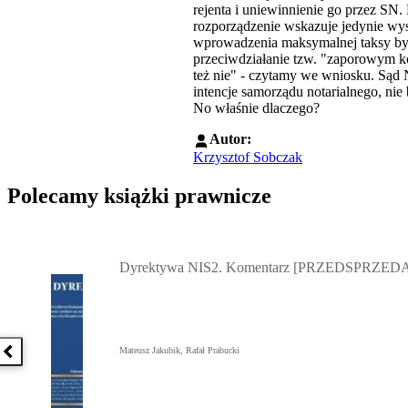
rejenta i uniewinnienie go przez SN.
rozporządzenie wskazuje jedynie wys
wprowadzenia maksymalnej taksy było
przeciwdziałanie tzw. "zaporowym ko
też nie" - czytamy we wniosku. Sąd N
intencje samorządu notarialnego, nie 
No właśnie dlaczego?
Autor:
Krzysztof Sobczak
Polecamy książki prawnicze
Przejdź do: Dyrektywa NIS2. Komentarz [PRZEDSPRZEDAŻ] ebook,
Dyrektywa NIS2. Komentarz [PRZEDSPRZEDA
Mateusz Jakubik, Rafał Prabucki
Poprzednia książka