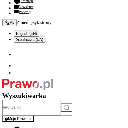
- otwiera się w nowej karcie
Promocje
Newsletter
Podcasty
Zmień język - bieżący:
Zmień język strony
PL
English (EN)
Українська (UA)
Wyszukiwarka
Szukaj
Moje Prawo.pl
- rejestracja i logowanie do serwisu