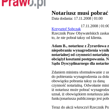
Notariusz musi pobrać
Data dodania: 17.11.2008 | 01:00
17.11.2008 | 01:0
Krzysztof Sobczak
Rzecznik Praw Obywatelskich zaskar
to, że nie pobrał taksy od klienta.
Adam B., notariusz z Żyrardowa zo
niepobraniu wynagrodzenia wynika
notarialnej od czynności notarialn
obciążył kosztami postępowania. N
Sądu Dyscyplinarnego dla notarius
Zdaniem ministra sformułowanie z us
do pobierania wynagrodzenia za doko
obowiązku pobrania taksy za daną
czynność notarialną. Odwołanie mini
iż notariusz może pobrać wynagrodze
uznał, iż obowiązkiem notariusza jak
funkcjonariusza publicznego jest pobr
Teraz do akcji wkroczył Rzecznik P