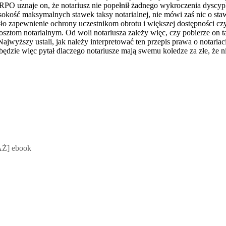
 RPO uznaje on, że notariusz nie popełnił żadnego wykroczenia dyscypl
okość maksymalnych stawek taksy notarialnej, nie mówi zaś nic o sta
 zapewnienie ochrony uczestnikom obrotu i większej dostępności czy
sztom notarialnym. Od woli notariusza zależy więc, czy pobierze on ta
ajwyższy ustali, jak należy interpretować ten przepis prawa o notaria
będzie więc pytał dlaczego notariusze mają swemu koledze za złe, że ni
 Mateusz Jakubik, Rafał Prabucki - otwiera się w nowym oknie
Ż] ebook