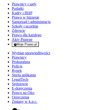
Prawnicy i sądy
Podatki
Kadry i BHP
Prawo w biznesie
Samorząd i administracja
Szkoły i uczelnie
Zdrowie
Prawo dla każdego
Akty Prawne
Moje Prawo.pl
- rejestracja i logowanie do serwisu
Wymiar sprawiedliwości
Prawnicy
Prokuratura
Policja
Rynek
Strefa aplikanta
LegalTech
Sędziowie
E-doręczenia
Prawo na Oko
Orzeczenia
Zmiany w k.p.c.