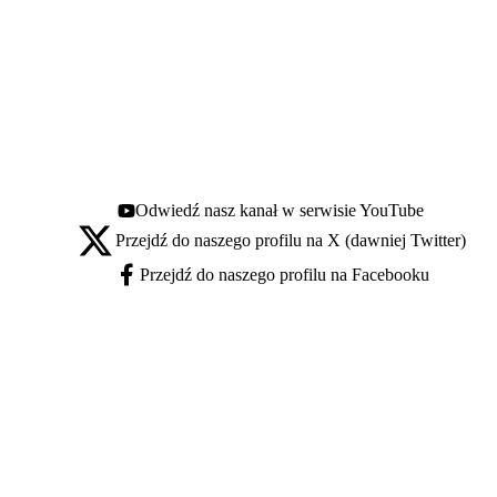
Odwiedź nasz kanał w serwisie YouTube
Youtube - otwiera się w nowej karcie
Przejdź do naszego profilu na X (dawniej Twitter)
X - otwiera się w nowej karcie
Przejdź do naszego profilu na Facebooku
Facebook - otwiera się w nowej karcie