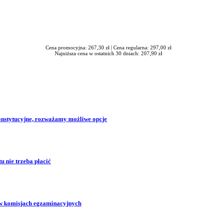
Cena promocyjna: 267,30 zł |
Cena regularna: 297,00 zł
Najniższa cena w ostatnich 30 dniach: 207,90 zł
konstytucyjne, rozważamy możliwe opcje
 nie trzeba płacić
w komisjach egzaminacyjnych