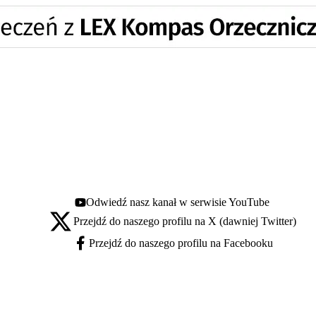
Odwiedź nasz kanał w serwisie YouTube
Youtube - otwiera się w nowej karcie
Przejdź do naszego profilu na X (dawniej Twitter)
X - otwiera się w nowej karcie
Przejdź do naszego profilu na Facebooku
Facebook - otwiera się w nowej karcie