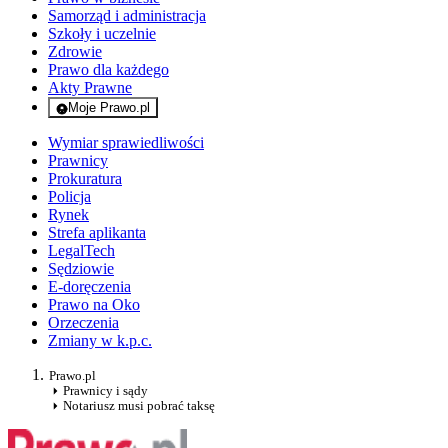
Samorząd i administracja
Szkoły i uczelnie
Zdrowie
Prawo dla każdego
Akty Prawne
Moje Prawo.pl
- rejestracja i logowanie do serwisu
Wymiar sprawiedliwości
Prawnicy
Prokuratura
Policja
Rynek
Strefa aplikanta
LegalTech
Sędziowie
E-doręczenia
Prawo na Oko
Orzeczenia
Zmiany w k.p.c.
Prawo.pl
Prawnicy i sądy
Notariusz musi pobrać taksę