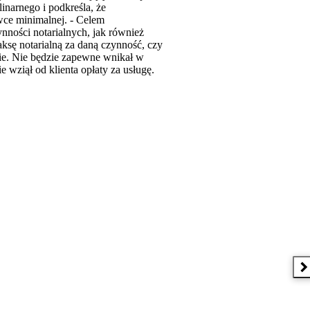
inarnego i podkreśla, że
wce minimalnej. - Celem
nności notarialnych, jak również
ksę notarialną za daną czynność, czy
cie. Nie będzie zapewne wnikał w
e wziął od klienta opłaty za usługę.
N