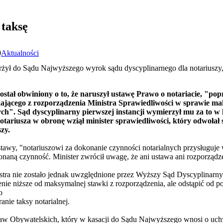
 taksę
0
Aktualności
żył do Sądu Najwyższego wyrok sądu dyscyplinarnego dla notariuszy, 
stał obwiniony o to, że naruszył ustawę Prawo o notariacie, "popr
jącego z rozporządzenia Ministra Sprawiedliwości w sprawie m
ych". Sąd dyscyplinarny pierwszej instancji wymierzył mu za to w 
otariusza w obronę wziął minister sprawiedliwości, który odwołał 
zy.
tawy, "notariuszowi za dokonanie czynności notarialnych przysługuje
naną czynność. Minister zwrócił uwagę, że ani ustawa ani rozporządze
stra nie zostało jednak uwzględnione przez Wyższy Sąd Dyscyplinarny
nie niższe od maksymalnej stawki z rozporządzenia, ale odstąpić od 
o
anie taksy notarialnej.
raw Obywatelskich, który w kasacji do Sądu Najwyższego wnosi o uch