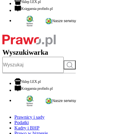
otwiera się w nowej karcie
Sklep LEX.pl
otwiera się w nowej karcie
Księgarnia profinfo.pl
Nasze serwisy
Wyszukiwarka
Szukaj
otwiera się w nowej karcie
Sklep LEX.pl
otwiera się w nowej karcie
Księgarnia profinfo.pl
Nasze serwisy
Prawnicy i sądy
Podatki
Kadry i BHP
Prawo w biznesie