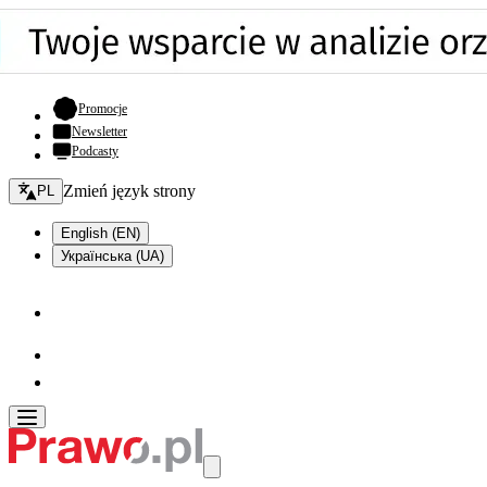
- otwiera się w nowej karcie
Promocje
Newsletter
Podcasty
Zmień język - bieżący:
Zmień język strony
PL
English (EN)
Українська (UA)