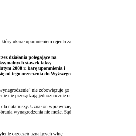
który ukarał upomnieniem rejenta za
zez działania polegające na
aksymalnych stawek taksy
lutym 2008 r. karę upomnienia i
się od tego orzeczenia do Wyższego
 wynagrodzenie" nie zobowiązuje go
nie nie przesądzają jednoznacznie o
 dla notariuszy. Uznał on wprawdzie,
pobrania wynagrodzenia nie może. Sąd
ylenie orzeczeń uznających winę