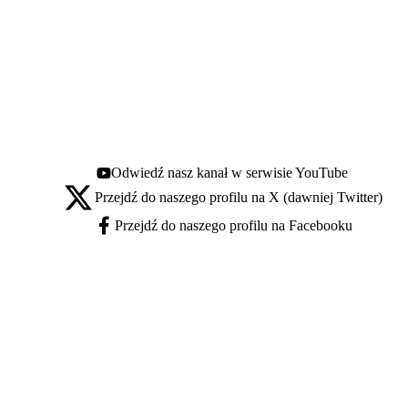
Odwiedź nasz kanał w serwisie YouTube
Youtube - otwiera się w nowej karcie
Przejdź do naszego profilu na X (dawniej Twitter)
X - otwiera się w nowej karcie
Przejdź do naszego profilu na Facebooku
Facebook - otwiera się w nowej karcie