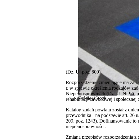
(Dz. U. poz. 600).
Rozporządzenie zmieniające ma za za
r. w sprawie określenia rodzajów z
Niepełnosprawnych (Dz. U. Nr 96, po
Źródło: iStock
rehabilitacji zawodowej i społecznej 
Katalog zadań powiatu został z dnie
przewodnika - na podstawie art. 26 
209, poz. 1243). Dofinansowanie to 
niepełnosprawności.
Zmiana przepisów rozporządzenia z d