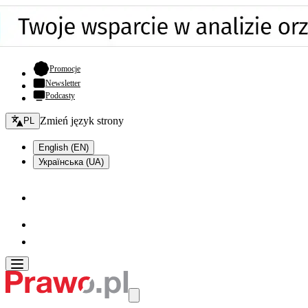
- otwiera się w nowej karcie
Promocje
Newsletter
Podcasty
Zmień język - bieżący:
Zmień język strony
PL
English (EN)
Українська (UA)