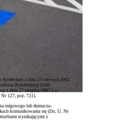
i Społecznej z dnia 25 czerwca 2002
nduszu Rehabilitacji Osób
 z dnia 27 sierpnia 1997 r. o
. Nr 127, poz. 721).
zyka migowego lub tłumacza-
odkach komunikowania się (Dz. U. Nr
otrzebami wynikającymi z