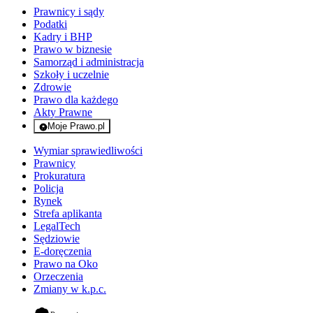
Prawnicy i sądy
Podatki
Kadry i BHP
Prawo w biznesie
Samorząd i administracja
Szkoły i uczelnie
Zdrowie
Prawo dla każdego
Akty Prawne
Moje Prawo.pl
- rejestracja i logowanie do serwisu
Wymiar sprawiedliwości
Prawnicy
Prokuratura
Policja
Rynek
Strefa aplikanta
LegalTech
Sędziowie
E-doręczenia
Prawo na Oko
Orzeczenia
Zmiany w k.p.c.