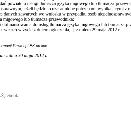
zadań powiatu o usługi tłumacza języka migowego lub tłumacza-przewo
rawnym, jeżeli będzie to uzasadnione potrzebami wynikającymi z n
ce danych zawartych we wniosku w przypadku osób niepełnosprawnych
ka migowego lub tłumacza-przewodnika;
i dofinansowania do usług tłumacza języka migowego lub tłumacza-p
. weszło w życie z dniem ogłoszenia, tj. z dniem 29 maja 2012 r.
ormacji Prawnej LEX on-line
stan z dnia 30 maja 2012 r.
 Mateusz Jakubik, Rafał Prabucki - otwiera się w nowym oknie
Ż] ebook