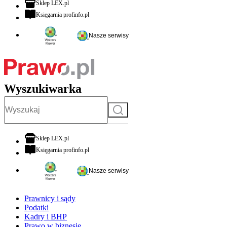
otwiera się w nowej karcie
Sklep LEX.pl
otwiera się w nowej karcie
Księgarnia profinfo.pl
Nasze serwisy
Wyszukiwarka
Szukaj
otwiera się w nowej karcie
Sklep LEX.pl
otwiera się w nowej karcie
Księgarnia profinfo.pl
Nasze serwisy
Prawnicy i sądy
Podatki
Kadry i BHP
Prawo w biznesie