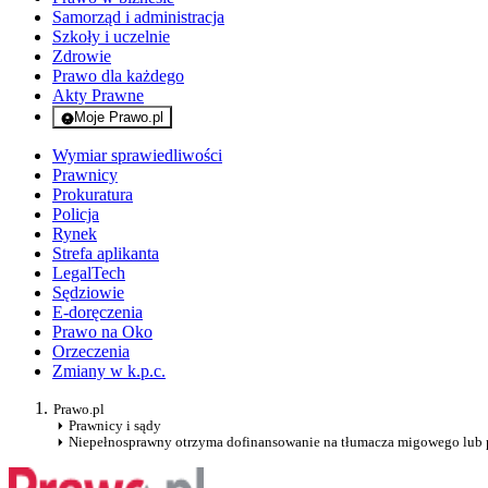
Samorząd i administracja
Szkoły i uczelnie
Zdrowie
Prawo dla każdego
Akty Prawne
Moje Prawo.pl
- rejestracja i logowanie do serwisu
Wymiar sprawiedliwości
Prawnicy
Prokuratura
Policja
Rynek
Strefa aplikanta
LegalTech
Sędziowie
E-doręczenia
Prawo na Oko
Orzeczenia
Zmiany w k.p.c.
Prawo.pl
Prawnicy i sądy
Niepełnosprawny otrzyma dofinansowanie na tłumacza migowego lub