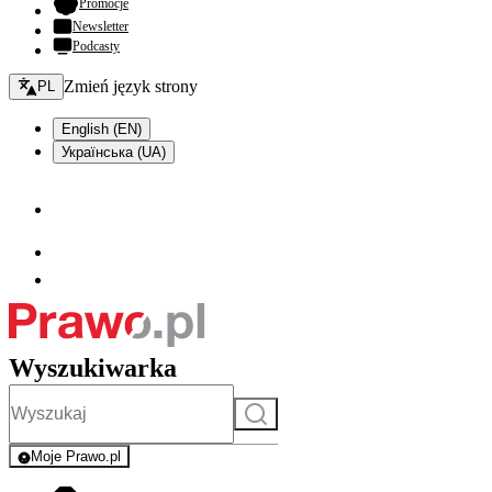
- otwiera się w nowej karcie
Promocje
Newsletter
Podcasty
Zmień język - bieżący:
Zmień język strony
PL
English (EN)
Українська (UA)
Wyszukiwarka
Szukaj
Moje Prawo.pl
- rejestracja i logowanie do serwisu