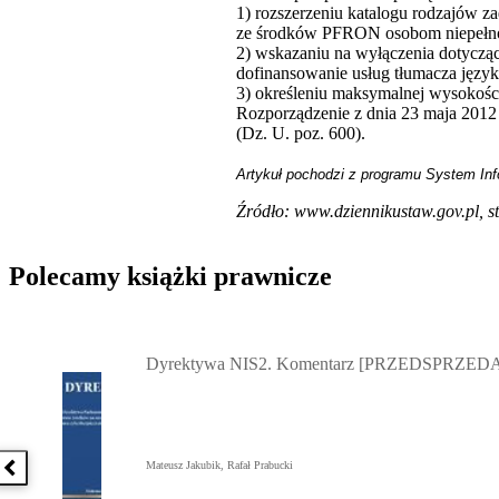
1) rozszerzeniu katalogu rodzajów 
ze środków PFRON osobom niepełnosp
2) wskazaniu na wyłączenia dotyczą
dofinansowanie usług tłumacza języ
3) określeniu maksymalnej wysokośc
Rozporządzenie z dnia 23 maja 2012 r
(Dz. U. poz. 600).
Artykuł pochodzi z programu System Inf
Źródło:
www.dziennikustaw.gov.pl
, 
Polecamy książki prawnicze
Przejdź do: Dyrektywa NIS2. Komentarz [PRZEDSPRZEDAŻ] ebook,
Dyrektywa NIS2. Komentarz [PRZEDSPRZEDA
Mateusz Jakubik, Rafał Prabucki
Poprzednia książka