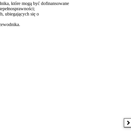
dnika, które mogą być dofinansowane
iepełnosprawności;
, ubiegających się o
rzewodnika.
N