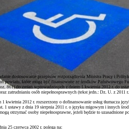
danie dostosowanie przepisów rozporządzenia Ministra Pracy i Polityk
adań powiatu, które mogą być finansowane ze środków Państwowego Fu
z. 861) do zmian wprowadzonych z dniem 1 kwietnia 2012 r. do ustawy
oraz zatrudnianiu osób niepełnosprawnych (tekst jedn.: Dz. U. z 2011 r
m 1 kwietnia 2012 r. rozszerzony o dofinansowanie usług tłumacza ję
ust. 1 ustawy z dnia 19 sierpnia 2011 r. o języku migowym i innych śr
mogą otrzymać osoby niepełnosprawne, jeżeli będzie to uzasadnione p
nia 25 czerwca 2002 r. polega na: