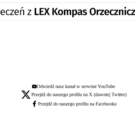
Odwiedź nasz kanał w serwisie YouTube
Youtube - otwiera się w nowej karcie
Przejdź do naszego profilu na X (dawniej Twitter)
X - otwiera się w nowej karcie
Przejdź do naszego profilu na Facebooku
Facebook - otwiera się w nowej karcie