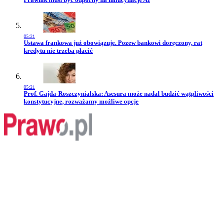
05:21
Przejdź do artykułu:
Ustawa frankowa już obowiązuje. Pozew bankowi doręczony, rat
kredytu nie trzeba płacić
05:21
Przejdź do artykułu:
Prof. Gajda-Roszczynialska: Asesura może nadal budzić wątpliwości
konstytucyjne, rozważamy możliwe opcje