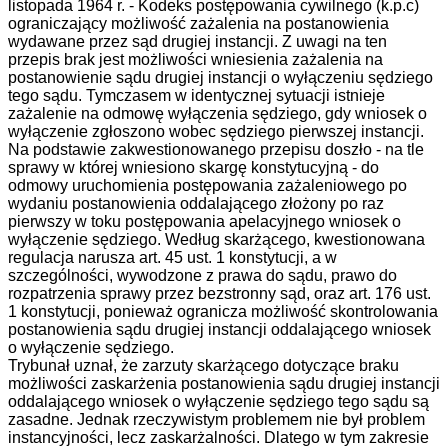
listopada 1964 r. - Kodeks postępowania cywilnego (k.p.c)
ograniczający możliwość zażalenia na postanowienia
wydawane przez sąd drugiej instancji. Z uwagi na ten
przepis brak jest możliwości wniesienia zażalenia na
postanowienie sądu drugiej instancji o wyłączeniu sędziego
tego sądu. Tymczasem w identycznej sytuacji istnieje
zażalenie na odmowę wyłączenia sędziego, gdy wniosek o
wyłączenie zgłoszono wobec sędziego pierwszej instancji.
Na podstawie zakwestionowanego przepisu doszło - na tle
sprawy w której wniesiono skargę konstytucyjną - do
odmowy uruchomienia postępowania zażaleniowego po
wydaniu postanowienia oddalającego złożony po raz
pierwszy w toku postępowania apelacyjnego wniosek o
wyłączenie sędziego. Według skarżącego, kwestionowana
regulacja narusza art. 45 ust. 1 konstytucji, a w
szczególności, wywodzone z prawa do sądu, prawo do
rozpatrzenia sprawy przez bezstronny sąd, oraz art. 176 ust.
1 konstytucji, ponieważ ogranicza możliwość skontrolowania
postanowienia sądu drugiej instancji oddalającego wniosek
o wyłączenie sędziego.
Trybunał uznał, że zarzuty skarżącego dotyczące braku
możliwości zaskarżenia postanowienia sądu drugiej instancji
oddalającego wniosek o wyłączenie sędziego tego sądu są
zasadne. Jednak rzeczywistym problemem nie był problem
instancyjności, lecz zaskarżalności. Dlatego w tym zakresie