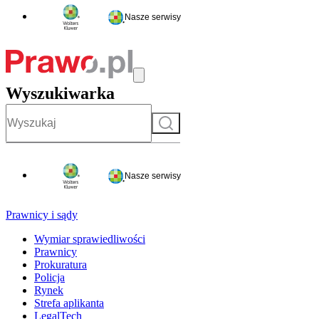
Nasze serwisy
Wyszukiwarka
Szukaj
Nasze serwisy
Prawnicy i sądy
Wymiar sprawiedliwości
Prawnicy
Prokuratura
Policja
Rynek
Strefa aplikanta
LegalTech