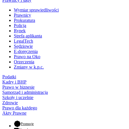
Prawnicy i sądy
Wymiar sprawiedliwości
Prawnicy
Prokuratura
Policja
Rynek
Strefa aplikanta
LegalTech
Sędziowie
E-doręczenia
Prawo na Oko
Orzeczenia
Zmiany w k.p.c.
Podatki
Kadry i BHP
Prawo w biznesie
Samorząd i administracja
Szkoły i uczelnie
Zdrowie
Prawo dla każdego
Akty Prawne
- otwiera się w nowej karcie
Promocje