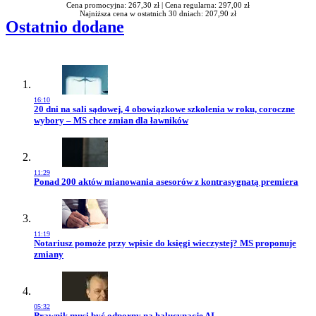
Cena promocyjna: 267,30 zł |
Cena regularna: 297,00 zł
Najniższa cena w ostatnich 30 dniach: 207,90 zł
Ostatnio dodane
16:10
Przejdź do artykułu:
20 dni na sali sądowej, 4 obowiązkowe szkolenia w roku, coroczne
wybory – MS chce zmian dla ławników
11:29
Przejdź do artykułu:
Ponad 200 aktów mianowania asesorów z kontrasygnatą premiera
11:19
Przejdź do artykułu:
Notariusz pomoże przy wpisie do księgi wieczystej? MS proponuje
zmiany
05:32
Przejdź do artykułu:
Prawnik musi być odporny na halucynacje AI