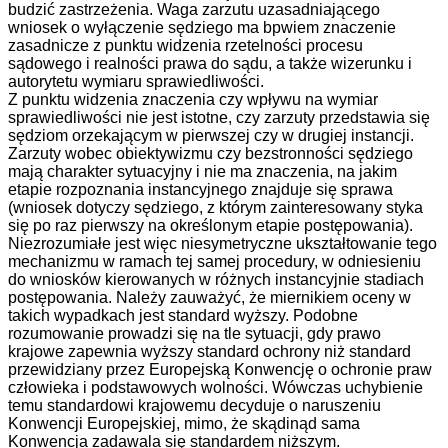
budzić zastrzeżenia. Waga zarzutu uzasadniającego
wniosek o wyłączenie sędziego ma bpwiem znaczenie
zasadnicze z punktu widzenia rzetelności procesu
sądowego i realności prawa do sądu, a także wizerunku i
autorytetu wymiaru sprawiedliwości.
Z punktu widzenia znaczenia czy wpływu na wymiar
sprawiedliwości nie jest istotne, czy zarzuty przedstawia się
sędziom orzekającym w pierwszej czy w drugiej instancji.
Zarzuty wobec obiektywizmu czy bezstronności sędziego
mają charakter sytuacyjny i nie ma znaczenia, na jakim
etapie rozpoznania instancyjnego znajduje się sprawa
(wniosek dotyczy sędziego, z którym zainteresowany styka
się po raz pierwszy na określonym etapie postępowania).
Niezrozumiałe jest więc niesymetryczne ukształtowanie tego
mechanizmu w ramach tej samej procedury, w odniesieniu
do wniosków kierowanych w różnych instancyjnie stadiach
postępowania. Należy zauważyć, że miernikiem oceny w
takich wypadkach jest standard wyższy. Podobne
rozumowanie prowadzi się na tle sytuacji, gdy prawo
krajowe zapewnia wyższy standard ochrony niż standard
przewidziany przez Europejską Konwencję o ochronie praw
człowieka i podstawowych wolności. Wówczas uchybienie
temu standardowi krajowemu decyduje o naruszeniu
Konwencji Europejskiej, mimo, że skądinąd sama
Konwencja zadawala się standardem niższym.