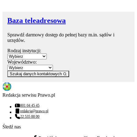
Baza teleadresowa
Sprawdź darmowy dostęp do pełnej bazy m.in. sądów i
urzędów.
Rodzaj instytucji:
Województwo:
Szukaj danych kontaktowych
Redakcja serwisu Prawo.pl
801 04 45 45
Numer telefonu:
redakcja@prawo.pl
Adres email:
22 535 88 00
Numer telefonu:
Śledź nas