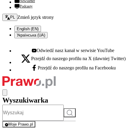
Newsletter
Podcasty
Zmień język - bieżący:
Zmień język strony
PL
English (EN)
Українська (UA)
Odwiedź nasz kanał w serwisie YouTube
Youtube - otwiera się w nowej karcie
Przejdź do naszego profilu na X (dawniej Twitter)
X - otwiera się w nowej karcie
Przejdź do naszego profilu na Facebooku
Facebook - otwiera się w nowej karcie
Wyszukiwarka
Szukaj
Moje Prawo.pl
- rejestracja i logowanie do serwisu