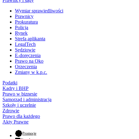
Prawnicy i sądy
Wymiar sprawiedliwości
Prawnicy
Prokuratura
Policja
Rynek
Strefa aplikanta
LegalTech
Sędziowie
E-doręczenia
Prawo na Oko
Orzeczenia
Zmiany w k.p.c.
Podatki
Kadry i BHP
Prawo w biznesie
Samorząd i administracja
Szkoły i uczelnie
Zdrowie
Prawo dla każdego
Akty Prawne
- otwiera się w nowej karcie
Promocje