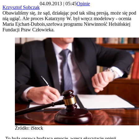
04.09.2013 | 05:45
Opinie
Krzysztof Sobczak
Obawialiśmy się, że sąd, działając pod tak silną presją, może się pod
nią ugiąć. Ale proces Katarzyny W. był wręcz modelowy - ocenia
Maria Ejchart-Dubois,szefowa programu Niewinność Helsińskiej
Fundacji Praw Człowieka.
Źródło: iStock
- To była sprawa budząca emocje, wręcz ekscytację opinii