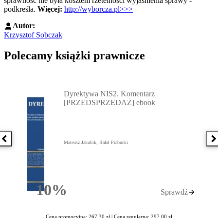
sprawność nie była kosztem rzetelności wyjaśnienia sprawy -
podkreśla.
Więcej:
http://wyborcza.pl>>>
Autor:
Krzysztof Sobczak
Polecamy książki prawnicze
Przejdź do: Dyrektywa NIS2. Komentarz [PRZEDSPRZEDAŻ] ebook,
Dyrektywa NIS2. Komentarz
[PRZEDSPRZEDAŻ] ebook
Poprzednia książka
N
Mateusz Jakubik, Rafał Prabucki
10%
Sprawdź
Rabatu
Cena promocyjna: 267,30 zł |
Cena regularna: 297,00 zł