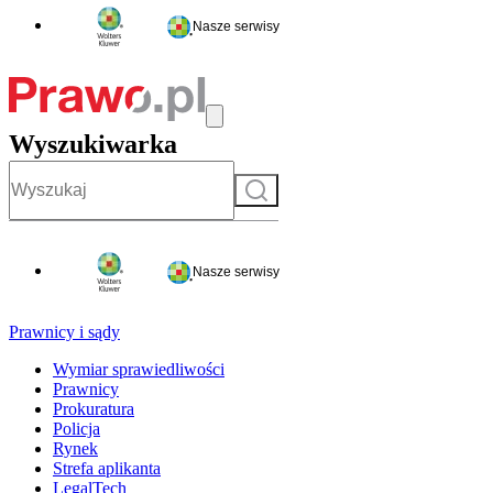
Nasze serwisy
Wyszukiwarka
Szukaj
Nasze serwisy
Prawnicy i sądy
Wymiar sprawiedliwości
Prawnicy
Prokuratura
Policja
Rynek
Strefa aplikanta
LegalTech