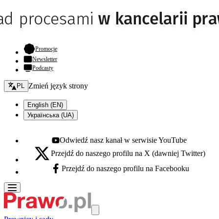
- otwiera się w nowej karcie
Promocje
Newsletter
Podcasty
Zmień język - bieżący:
Zmień język strony
PL
English (EN)
Українська (UA)
Odwiedź nasz kanał w serwisie YouTube
Youtube - otwiera się w nowej karcie
Przejdź do naszego profilu na X (dawniej Twitter)
X - otwiera się w nowej karcie
Przejdź do naszego profilu na Facebooku
Facebook - otwiera się w nowej karcie