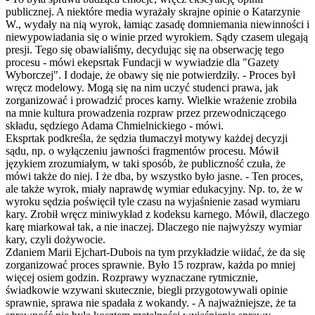
publicznej. A niektóre media wyrażały skrajne opinie o Katarzynie
W., wydały na nią wyrok, łamiąc zasadę domniemania niewinności i
niewypowiadania się o winie przed wyrokiem. Sądy czasem ulegają
presji. Tego się obawialiśmy, decydując się na obserwację tego
procesu - mówi ekepsrtak Fundacji w wywiadzie dla "Gazety
Wyborczej". I dodaje, że obawy się nie potwierdziły. - Proces był
wręcz modelowy. Mogą się na nim uczyć studenci prawa, jak
zorganizować i prowadzić proces karny. Wielkie wrażenie zrobiła
na mnie kultura prowadzenia rozpraw przez przewodniczącego
składu, sędziego Adama Chmielnickiego - mówi.
Eksprtak podkreśla, że sędzia tłumaczył motywy każdej decyzji
sądu, np. o wyłączeniu jawności fragmentów procesu. Mówił
językiem zrozumiałym, w taki sposób, że publiczność czuła, że
mówi także do niej. I że dba, by wszystko było jasne. - Ten proces,
ale także wyrok, miały naprawdę wymiar edukacyjny. Np. to, że w
wyroku sędzia poświęcił tyle czasu na wyjaśnienie zasad wymiaru
kary. Zrobił wręcz miniwykład z kodeksu karnego. Mówił, dlaczego
karę miarkował tak, a nie inaczej. Dlaczego nie najwyższy wymiar
kary, czyli dożywocie.
Zdaniem Marii Ejchart-Dubois na tym przykładzie wiidać, że da się
zorganizować proces sprawnie. Było 15 rozpraw, każda po mniej
więcej osiem godzin. Rozprawy wyznaczane rytmicznie,
świadkowie wzywani skutecznie, biegli przygotowywali opinie
sprawnie, sprawa nie spadała z wokandy. - A najważniejsze, że ta