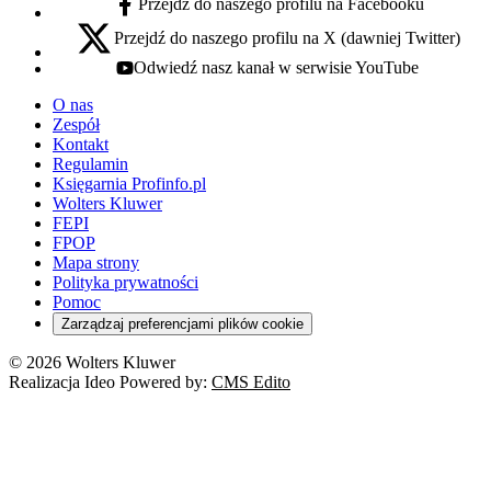
Przejdź do naszego profilu na Facebooku
facebook - otwiera się w nowej karcie
Przejdź do naszego profilu na X (dawniej Twitter)
x - otwiera się w nowej karcie
Odwiedź nasz kanał w serwisie YouTube
youtube - otwiera się w nowej karcie
O nas
Zespół
Kontakt
Regulamin
Księgarnia Profinfo.pl
Wolters Kluwer
FEPI
FPOP
Mapa strony
Polityka prywatności
Pomoc
Zarządzaj preferencjami plików cookie
© 2026 Wolters Kluwer
Realizacja Ideo Powered by:
CMS Edito