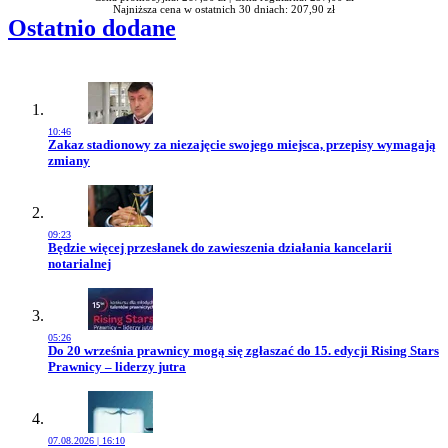
Najniższa cena w ostatnich 30 dniach: 207,90 zł
Ostatnio dodane
10:46
Przejdź do artykułu:
Zakaz stadionowy za niezajęcie swojego miejsca, przepisy wymagają
zmiany
09:23
Przejdź do artykułu:
Będzie więcej przesłanek do zawieszenia działania kancelarii
notarialnej
05:26
Przejdź do artykułu:
Do 20 września prawnicy mogą się zgłaszać do 15. edycji Rising Stars
Prawnicy – liderzy jutra
07.08.2026 | 16:10