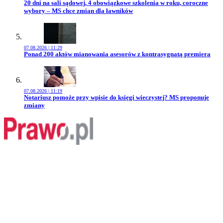
Przejdź do artykułu:
20 dni na sali sądowej, 4 obowiązkowe szkolenia w roku, coroczne
wybory – MS chce zmian dla ławników
07.08.2026 | 11:29
Przejdź do artykułu:
Ponad 200 aktów mianowania asesorów z kontrasygnatą premiera
07.08.2026 | 11:19
Przejdź do artykułu:
Notariusz pomoże przy wpisie do księgi wieczystej? MS proponuje
zmiany