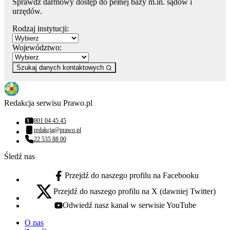
Sprawdź darmowy dostęp do pełnej bazy m.in. sądów i
urzędów.
Rodzaj instytucji:
Województwo:
Szukaj danych kontaktowych
Redakcja serwisu Prawo.pl
801 04 45 45
Numer telefonu:
redakcja@prawo.pl
Adres email:
22 535 88 00
Numer telefonu:
Śledź nas
Przejdź do naszego profilu na Facebooku
facebook - otwiera się w nowej karcie
Przejdź do naszego profilu na X (dawniej Twitter)
x - otwiera się w nowej karcie
Odwiedź nasz kanał w serwisie YouTube
youtube - otwiera się w nowej karcie
O nas