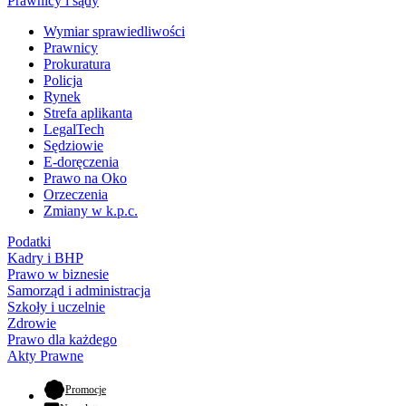
Prawnicy i sądy
Wymiar sprawiedliwości
Prawnicy
Prokuratura
Policja
Rynek
Strefa aplikanta
LegalTech
Sędziowie
E-doręczenia
Prawo na Oko
Orzeczenia
Zmiany w k.p.c.
Podatki
Kadry i BHP
Prawo w biznesie
Samorząd i administracja
Szkoły i uczelnie
Zdrowie
Prawo dla każdego
Akty Prawne
- otwiera się w nowej karcie
Promocje