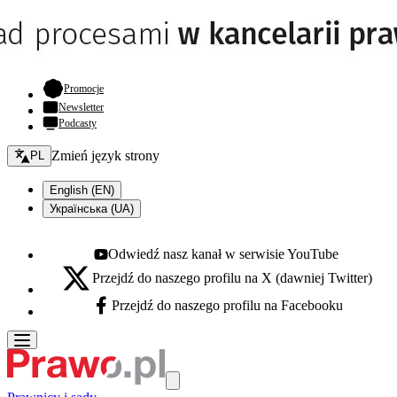
- otwiera się w nowej karcie
Promocje
Newsletter
Podcasty
Zmień język - bieżący:
Zmień język strony
PL
English (EN)
Українська (UA)
Odwiedź nasz kanał w serwisie YouTube
Youtube - otwiera się w nowej karcie
Przejdź do naszego profilu na X (dawniej Twitter)
X - otwiera się w nowej karcie
Przejdź do naszego profilu na Facebooku
Facebook - otwiera się w nowej karcie