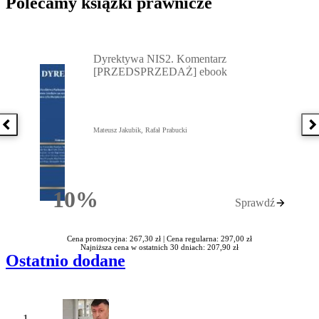
Polecamy książki prawnicze
Przejdź do: Dyrektywa NIS2. Komentarz [PRZEDSPRZEDAŻ] ebook,
Dyrektywa NIS2. Komentarz
[PRZEDSPRZEDAŻ] ebook
Poprzednia książka
N
Mateusz Jakubik, Rafał Prabucki
10%
Sprawdź
Rabatu
Cena promocyjna: 267,30 zł |
Cena regularna: 297,00 zł
Najniższa cena w ostatnich 30 dniach: 207,90 zł
Ostatnio dodane