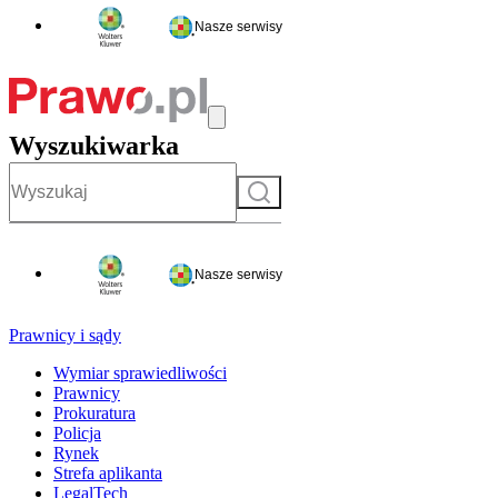
Nasze serwisy
Wyszukiwarka
Szukaj
Nasze serwisy
Prawnicy i sądy
Wymiar sprawiedliwości
Prawnicy
Prokuratura
Policja
Rynek
Strefa aplikanta
LegalTech