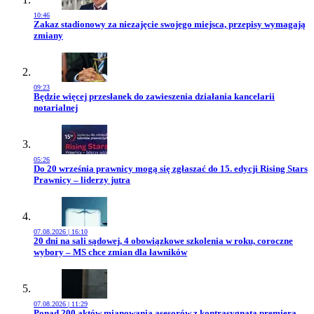
10:46
Przejdź do artykułu:
Zakaz stadionowy za niezajęcie swojego miejsca, przepisy wymagają
zmiany
09:23
Przejdź do artykułu:
Będzie więcej przesłanek do zawieszenia działania kancelarii
notarialnej
05:26
Przejdź do artykułu:
Do 20 września prawnicy mogą się zgłaszać do 15. edycji Rising Stars
Prawnicy – liderzy jutra
07.08.2026 | 16:10
Przejdź do artykułu:
20 dni na sali sądowej, 4 obowiązkowe szkolenia w roku, coroczne
wybory – MS chce zmian dla ławników
07.08.2026 | 11:29
Przejdź do artykułu:
Ponad 200 aktów mianowania asesorów z kontrasygnatą premiera