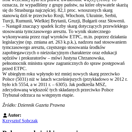
oznacza, że wypadliśmy z grupy państw, na które obywatele skarżą
się do Strasburga najczęściej. 82,1 proc. wnoszonych skarg
stanowią dziś te przeciwko Rosji, Włochom, Ukrainie, Serbii,
Turcji, Rumunii, Wielkiej Brytanii, Gruzji, Bułgarii oraz Słowenii.
– Nastąpił znaczący spadek liczby skarg dotyczących przewlekłego
stosowania tymczasowego aresztu. To wynik skutecznego
wykonywania przez rząd wyroków ETPC, m.in. poprzez działania
legislacyjne (np. zmiana art. 263 k.p.k.), nadzoru nad stosowaniem
tymczasowego aresztu, częstszego stosowania środków
zapobiegawczych o nieizolacyjnym charakterze oraz edukacji
sędziów i prokuratorów – mówi Justyna Chrzanowska,
pełnomocnik ministra spraw zagranicznych do spraw postępowań
przed ETPC.
W ubiegłym roku wpłynęło też mniej nowych skarg przeciwko
Polsce (5031) niż w latach wcześniejszych (przykładowo w 2012 r.
było ich 5554, a w 2011 r. – 6305). Jak podkreśla MSZ,
zdecydowaną większość tych składanych przeciwko Polsce
Trybunał odrzuca na wstępnym etapie.
Źródło: Dziennik Gazeta Prawna
Autor:
Krzysztof Sobczak