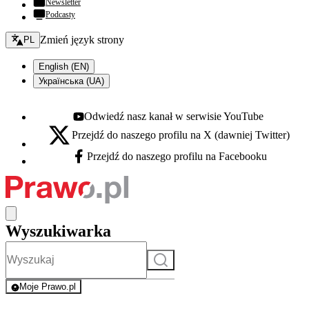
Newsletter
Podcasty
Zmień język - bieżący:
Zmień język strony
PL
English (EN)
Українська (UA)
Odwiedź nasz kanał w serwisie YouTube
Youtube - otwiera się w nowej karcie
Przejdź do naszego profilu na X (dawniej Twitter)
X - otwiera się w nowej karcie
Przejdź do naszego profilu na Facebooku
Facebook - otwiera się w nowej karcie
Wyszukiwarka
Szukaj
Moje Prawo.pl
- rejestracja i logowanie do serwisu