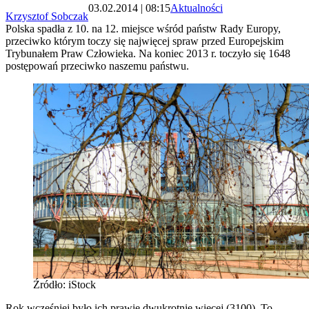
03.02.2014 | 08:15
Aktualności
Krzysztof Sobczak
Polska spadła z 10. na 12. miejsce wśród państw Rady Europy,
przeciwko którym toczy się najwięcej spraw przed Europejskim
Trybunałem Praw Człowieka. Na koniec 2013 r. toczyło się 1648
postępowań przeciwko naszemu państwu.
Źródło: iStock
Rok wcześniej było ich prawie dwukrotnie więcej (3100). To