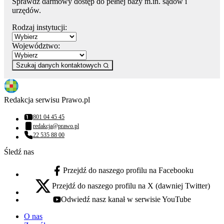
Sprawdź darmowy dostęp do pełnej bazy m.in. sądów i
urzędów.
Rodzaj instytucji:
Województwo:
Szukaj danych kontaktowych
Redakcja serwisu Prawo.pl
801 04 45 45
Numer telefonu:
redakcja@prawo.pl
Adres email:
22 535 88 00
Numer telefonu:
Śledź nas
Przejdź do naszego profilu na Facebooku
facebook - otwiera się w nowej karcie
Przejdź do naszego profilu na X (dawniej Twitter)
x - otwiera się w nowej karcie
Odwiedź nasz kanał w serwisie YouTube
youtube - otwiera się w nowej karcie
O nas