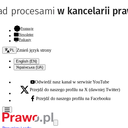
- otwiera się w nowej karcie
Promocje
Newsletter
Podcasty
Zmień język - bieżący:
Zmień język strony
PL
English (EN)
Українська (UA)
Odwiedź nasz kanał w serwisie YouTube
Youtube - otwiera się w nowej karcie
Przejdź do naszego profilu na X (dawniej Twitter)
X - otwiera się w nowej karcie
Przejdź do naszego profilu na Facebooku
Facebook - otwiera się w nowej karcie