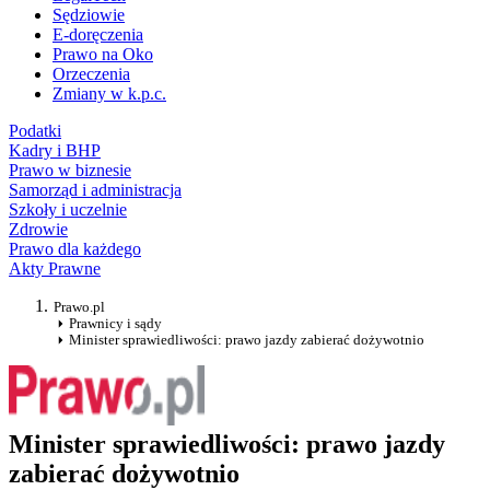
Sędziowie
E-doręczenia
Prawo na Oko
Orzeczenia
Zmiany w k.p.c.
Podatki
Kadry i BHP
Prawo w biznesie
Samorząd i administracja
Szkoły i uczelnie
Zdrowie
Prawo dla każdego
Akty Prawne
Prawo.pl
Prawnicy i sądy
Minister sprawiedliwości: prawo jazdy zabierać dożywotnio
Minister sprawiedliwości: prawo jazdy
zabierać dożywotnio