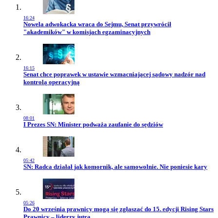
16:24
Przejdź do artykułu:
Nowela adwokacka wraca do Sejmu, Senat przywrócił
"akademików" w komisjach egzaminacyjnych
16:15
Przejdź do artykułu:
Senat chce poprawek w ustawie wzmacniającej sądowy nadzór nad
kontrolą operacyjną
08:01
Przejdź do artykułu:
I Prezes SN: Minister podważa zaufanie do sędziów
05:42
Przejdź do artykułu:
SN: Radca działał jak komornik, ale samowolnie. Nie poniesie kary
05:26
Przejdź do artykułu:
Do 20 września prawnicy mogą się zgłaszać do 15. edycji Rising Stars
Prawnicy – liderzy jutra