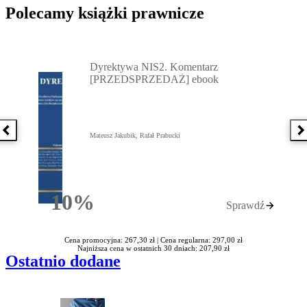
Polecamy książki prawnicze
Przejdź do: Dyrektywa NIS2. Komentarz [PRZEDSPRZEDAŻ] ebook,
Dyrektywa NIS2. Komentarz
[PRZEDSPRZEDAŻ] ebook
Poprzednia książka
N
Mateusz Jakubik, Rafał Prabucki
10%
Sprawdź
Rabatu
Cena promocyjna: 267,30 zł |
Cena regularna: 297,00 zł
Najniższa cena w ostatnich 30 dniach: 207,90 zł
Ostatnio dodane