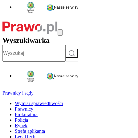
Nasze serwisy
Wyszukiwarka
Szukaj
Nasze serwisy
Prawnicy i sądy
Wymiar sprawiedliwości
Prawnicy
Prokuratura
Policja
Rynek
Strefa aplikanta
LegalTech