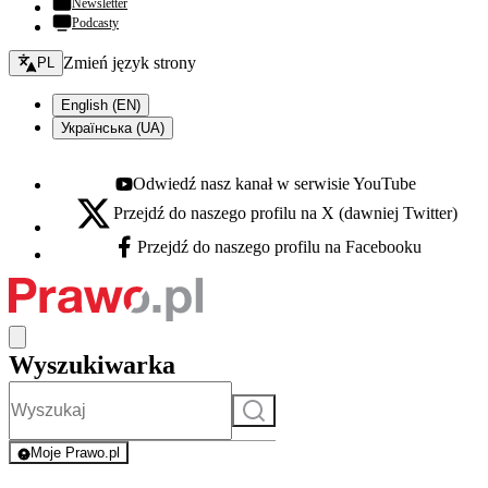
Newsletter
Podcasty
Zmień język - bieżący:
Zmień język strony
PL
English (EN)
Українська (UA)
Odwiedź nasz kanał w serwisie YouTube
Youtube - otwiera się w nowej karcie
Przejdź do naszego profilu na X (dawniej Twitter)
X - otwiera się w nowej karcie
Przejdź do naszego profilu na Facebooku
Facebook - otwiera się w nowej karcie
Wyszukiwarka
Szukaj
Moje Prawo.pl
- rejestracja i logowanie do serwisu