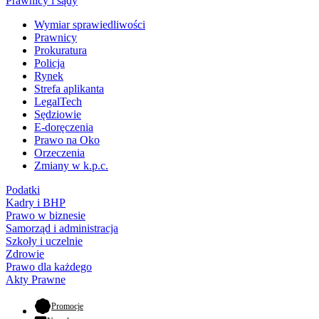
Prawnicy i sądy
Wymiar sprawiedliwości
Prawnicy
Prokuratura
Policja
Rynek
Strefa aplikanta
LegalTech
Sędziowie
E-doręczenia
Prawo na Oko
Orzeczenia
Zmiany w k.p.c.
Podatki
Kadry i BHP
Prawo w biznesie
Samorząd i administracja
Szkoły i uczelnie
Zdrowie
Prawo dla każdego
Akty Prawne
- otwiera się w nowej karcie
Promocje