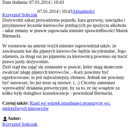
Data dodania: 07.01.2014 | 10:43
07.01.2014 | 10:43
Aktualności
Krzysztof Sobczak
Dożywotni zakaz prowadzenia pojazdu, kara grzywny, nawiązka i
przymusowe leczenie kierowców jeżdżących po spożyciu alkoholu
- takie zmiany w prawie zapowiada minister sprawiedliwości Marek
Biernacki.
W rozmowie na antenie tvn24 minister zapowiedział także, że
zawieszanie kar dla pijanych kierowców będzie incydentalne. Jego
zdaniem, za drugi raz po pijanemu za kierownicą powinno się tracić
prawo jazdy dożywotnio.
Dziś rząd ma zająć się zmianami w prawie, które mają skutecznie
zwalczać plagę pijanych kierowców. - Kary powinny być
egzekwowane, to jest najważniejszy element. Jednak nie powinny
być surowsze, bo już teraz są surowe. (...) Chcemy natomiast
wprowadzić działania prewencyjne, by za to, że się wsiądzie za
kółko były dolegliwe konsekwencje - powiedział Biernacki.
Czytaj także:
Rząd we wtorek przedstawi propozycje ws.
nietrzeźwych kierowców
Autor:
Krzysztof Sobczak