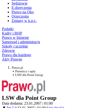
Sędziowie
E-doręczenia
Prawo na Oko
Orzeczenia
Zmiany w k.p.c.
Podatki
Kadry i BHP
Prawo w biznesie
Samorząd i administracja
Szkoły i uczelnie
Zdrowie
Prawo dla każdego
Akty Prawne
Prawo.pl
Prawnicy i sądy
LSW dla Point Group
LSW dla Point Group
Data dodania: 23.01.2007 | 01:00
Jan Lis
23.01.2007 | 01:00
Aktualności