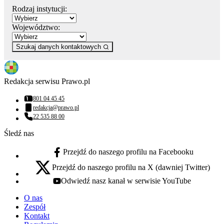
Rodzaj instytucji:
Województwo:
Szukaj danych kontaktowych
Redakcja serwisu Prawo.pl
801 04 45 45
Numer telefonu:
redakcja@prawo.pl
Adres email:
22 535 88 00
Numer telefonu:
Śledź nas
Przejdź do naszego profilu na Facebooku
facebook - otwiera się w nowej karcie
Przejdź do naszego profilu na X (dawniej Twitter)
x - otwiera się w nowej karcie
Odwiedź nasz kanał w serwisie YouTube
youtube - otwiera się w nowej karcie
O nas
Zespół
Kontakt