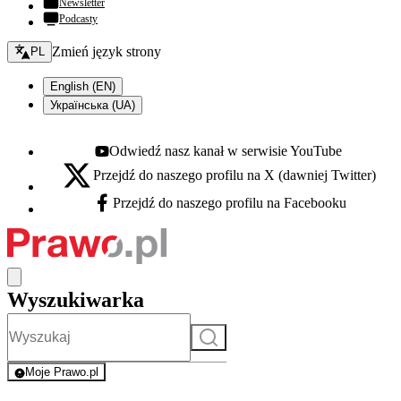
Newsletter
Podcasty
Zmień język - bieżący:
Zmień język strony
PL
English (EN)
Українська (UA)
Odwiedź nasz kanał w serwisie YouTube
Youtube - otwiera się w nowej karcie
Przejdź do naszego profilu na X (dawniej Twitter)
X - otwiera się w nowej karcie
Przejdź do naszego profilu na Facebooku
Facebook - otwiera się w nowej karcie
Wyszukiwarka
Szukaj
Moje Prawo.pl
- rejestracja i logowanie do serwisu