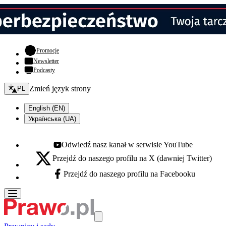
- otwiera się w nowej karcie
Promocje
Newsletter
Podcasty
Zmień język - bieżący:
Zmień język strony
PL
English (EN)
Українська (UA)
Odwiedź nasz kanał w serwisie YouTube
Youtube - otwiera się w nowej karcie
Przejdź do naszego profilu na X (dawniej Twitter)
X - otwiera się w nowej karcie
Przejdź do naszego profilu na Facebooku
Facebook - otwiera się w nowej karcie