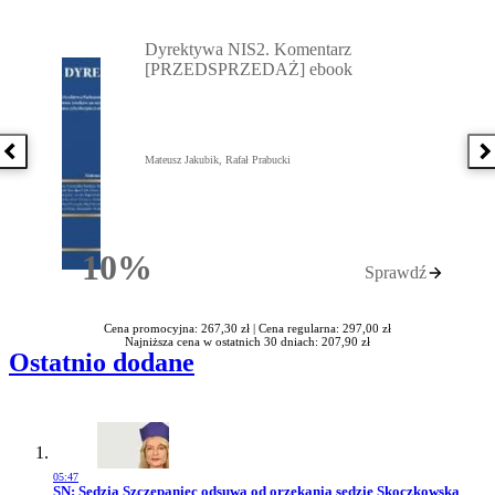
Przejdź do: Dyrektywa NIS2. Komentarz [PRZEDSPRZEDAŻ] ebook,
Dyrektywa NIS2. Komentarz
[PRZEDSPRZEDAŻ] ebook
Poprzednia książka
N
Mateusz Jakubik, Rafał Prabucki
10%
Sprawdź
Rabatu
Cena promocyjna: 267,30 zł |
Cena regularna: 297,00 zł
Najniższa cena w ostatnich 30 dniach: 207,90 zł
Ostatnio dodane
05:47
Przejdź do artykułu:
SN: Sędzia Szczepaniec odsuwa od orzekania sędzię Skoczkowską