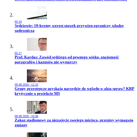
05:19
Przejdź do artykułu:
Sędziowie: 10-krotny wzrost stawek grzywien ograniczy władzę
sądowniczą
05:17
Przejdź do artykułu:
Prof. Kardas: Zawód sędziego od pewnego wieku, znajomość
paragrafów i kazusów nie wystarczy
09.08.2026 | 12:32
Przejdź do artykułu:
Grupy przestępcze uzyskają narzędzie do wglądu w akta spraw? KRP
krytycznie o projekcie MS
08.08.2026 | 10:46
Przejdź do artykułu:
Zakaz stadionowy za niezajęcie swojego miejsca, przepisy wymagają
zmiany