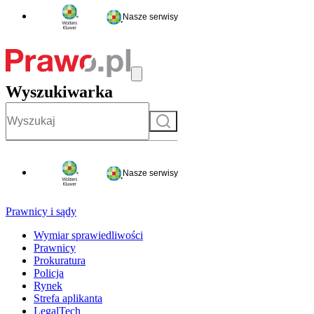
Nasze serwisy
Wyszukiwarka
Szukaj
Nasze serwisy
Prawnicy i sądy
Wymiar sprawiedliwości
Prawnicy
Prokuratura
Policja
Rynek
Strefa aplikanta
LegalTech