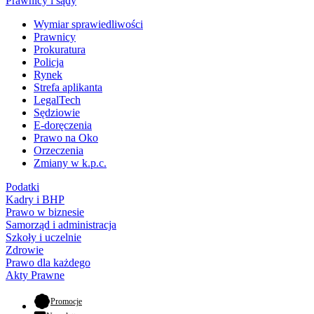
Prawnicy i sądy
Wymiar sprawiedliwości
Prawnicy
Prokuratura
Policja
Rynek
Strefa aplikanta
LegalTech
Sędziowie
E-doręczenia
Prawo na Oko
Orzeczenia
Zmiany w k.p.c.
Podatki
Kadry i BHP
Prawo w biznesie
Samorząd i administracja
Szkoły i uczelnie
Zdrowie
Prawo dla każdego
Akty Prawne
- otwiera się w nowej karcie
Promocje