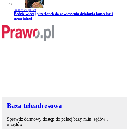
08.08.2026 | 09:23
Przejdź do artykułu:
Będzie więcej przesłanek do zawieszenia działania kancelarii
notarialnej
Baza teleadresowa
Sprawdź darmowy dostęp do pełnej bazy m.in. sądów i
urzędów.